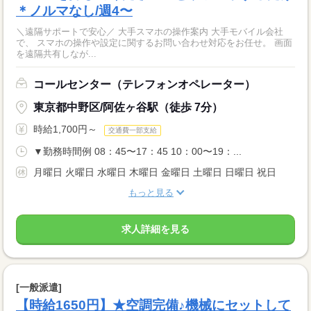
＊ノルマなし/週4〜
＼遠隔サポートで安心／ 大手スマホの操作案内 大手モバイル会社
で、 スマホの操作や設定に関するお問い合わせ対応をお任せ。 画面
を遠隔共有しなが...
コールセンター（テレフォンオペレーター）
東京都中野区/阿佐ヶ谷駅（徒歩 7分）
時給1,700円～
交通費一部支給
▼勤務時間例 08：45〜17：45 10：00〜19：...
月曜日 火曜日 水曜日 木曜日 金曜日 土曜日 日曜日 祝日
もっと見る
求人詳細を見る
[一般派遣]
【時給1650円】★空調完備♪機械にセットして