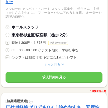
h〜
スシローの アルバイト・パート スタッフ募集中。 学生さん、主婦
（夫）さんを中心に、 フリーターやシニアの方も在籍。 オーダーや
調理の自動化、 ...
ホールスタッフ
東京都杉並区/荻窪駅（徒歩 2分）
時給1,300円～1,675円
交通費全額支給
09：00〜00：00 ◇テスト期間、学校行事な...
◇シフトは相談可能 予定に合わせたシフト...
もっと見る
求人詳細を見る
1週間以内公開
[無期雇用派遣]
?
正社員経験ゼロでもOK！始めやすさ、安定性