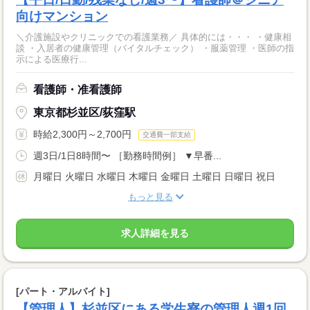
向けマンション
＼介護施設やクリニックでの看護業務／ 具体的には・・・ ・健康相
談 ・入居者の健康管理（バイタルチェック） ・服薬管理 ・医師の指
示による医療行...
看護師・准看護師
東京都杉並区/荻窪駅
時給2,300円～2,700円
交通費一部支給
週3日/1日8時間〜 ［勤務時間例］ ▼早番...
月曜日 火曜日 水曜日 木曜日 金曜日 土曜日 日曜日 祝日
もっと見る
求人詳細を見る
[パート・アルバイト]
【管理人】杉並区にある学生寮の管理人週1回