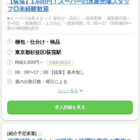
【荻窪】1,600円！スーパーの水産売場スタッ
フ◎未経験歓迎
■スーパー/水産スタッフ 値付け・品出し・清掃業務 ・週勤務日数：
3〜5日 ・勤務曜日：土日含む ・就業時間：8：00〜17：00実働5H〜
8H※8時開始必須
梱包・仕分け・検品
東京都杉並区/荻窪駅
時給1,600円～
交通費全額支給
08：00〜17：00 【残業】基本無し
週の出勤日数・曜日による
もっと見る
求人詳細を見る
[紹介予定派遣]
?