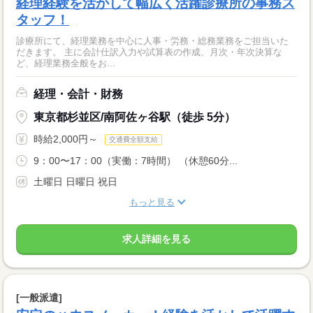
経理経験を活かして幅広く活躍診療所の事務ス
タッフ！
診療所にて、経理業務を中心に人事・労務・総務業務をご担当いた
だきます。 主に会計仕訳入力や試算表の作成、月次・年次決算な
ど、経理業務全般をお...
経理・会計・財務
東京都杉並区/南阿佐ヶ谷駅（徒歩 5分）
時給2,000円～
交通費全額支給
9：00〜17：00（実働：7時間） （休憩60分...
土曜日 日曜日 祝日
もっと見る
求人詳細を見る
[一般派遣]