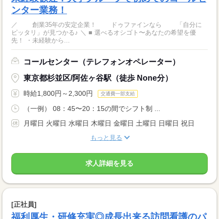
ンター業務！
／ 創業35年の安定企業！ ドゥファインなら 「自分に
ピッタリ」が見つかる♪ ＼ ■ 選べるオシゴト〜あなたの希望を優
先！ ・未経験から...
コールセンター（テレフォンオペレーター）
東京都杉並区/阿佐ヶ谷駅（徒歩 None分）
時給1,800円～2,300円
交通費一部支給
（一例） 08：45〜20：15の間でシフト制 ...
月曜日 火曜日 水曜日 木曜日 金曜日 土曜日 日曜日 祝日
もっと見る
求人詳細を見る
[正社員]
福利厚生・研修充実◎成長出来る訪問看護のパ