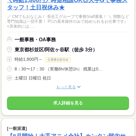
＼時給1,800円／時短相談OK◎大手Gで事務ス
タッフ！土日祝休み★
／ CMでもおなじみ！ 長谷工グループで事務Staff募集！ ＼ 関数など
専門知識は一切不要！ PCの基本操作のみで始められるお仕事です♪
<具体的には.....
一般事務・OA事務
東京都杉並区/阿佐ヶ谷駅（徒歩 3分）
時給1,800円～
交通費全額支給
8：30〜17：30 （実働8h/休憩1h） 残業は0...
土曜日 日曜日 祝日
もっと見る
求人詳細を見る
[一般派遣]