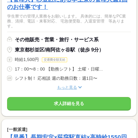
のお仕事です！
学生寮での管理人業務をお願いします。 具体的には、簡単なPC業
務、清掃、電話・来客対応、 宅急便受取、入退室管理 等ありま
す。
その他販売・営業・旅行・サービス系
東京都杉並区/南阿佐ヶ谷駅（徒歩 9分）
時給1,500円
交通費全額支給
17：00〜8：00 【勤務シフト】 土曜・日曜...
シフト制！ 応相談 週の勤務日数：週1日〜
もっと見る
求人詳細を見る
[一般派遣]
【早番】長期安定×荻窪駅直結×高時給1550円