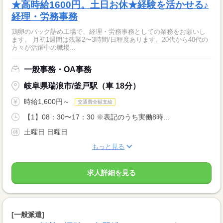
★高時給1600円。土日お休★経験を活かせる♪
経理・労務事務
鶏卵のパック詰め工場で、経理・労務事務としての業務をお願いし
ます。 月初1週間は残業2〜3時間/日程度あります。20代から40代の
方々が活躍中の職場...
一般事務・OA事務
岐阜県瑞浪市/釜戸駅（車 18分）
時給1,600円～
交通費全額支給
【1】08：30〜17：30 ※表記のうち実働8時...
土曜日 日曜日
もっと見る
求人詳細を見る
[一般派遣]