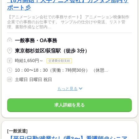
【8月開始！大手アニメ会社】カンタン部内サ
ポート彡
【アニメーション会社での事務サポート】 アニメーション映像制作
企業での事務のお仕事です。 サンプルの仕分けや発送、リスト管
理、書類作成など部内...
一般事務・OA事務
東京都杉並区/荻窪駅（徒歩 3分）
時給1,650円～
交通費全額支給
10：00〜18：30（実働：7時間30分） （休憩...
土曜日 日曜日 祝日
もっと見る
求人詳細を見る
[一般派遣]
【平日/日勤/残業なし/週3〜】看護師＠シニア