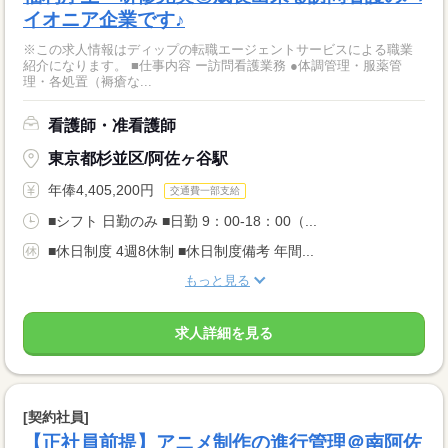
イオニア企業です♪
※この求人情報はディップの転職エージェントサービスによる職業
紹介になります。 ■仕事内容 ー訪問看護業務 ●体調管理・服薬管
理・各処置（褥瘡な...
看護師・准看護師
東京都杉並区/阿佐ヶ谷駅
年俸4,405,200円
交通費一部支給
■シフト 日勤のみ ■日勤 9：00-18：00（...
■休日制度 4週8休制 ■休日制度備考 年間...
もっと見る
求人詳細を見る
[契約社員]
【正社員前提】アニメ制作の進行管理＠南阿佐