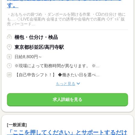
す。
・おもちゃの袋づめ ・ダンボールを開ける作業 ・CDの仕分け 他に
も.... ◇LIVE会場案内 会場までの誘導や会場内での案内 ◇ｸﾞｯｽﾞ販
売 バーコード...
梱包・仕分け・検品
東京都杉並区/高円寺駅
日給8,800円～
※現場によって勤務時間が異なります。 ※...
【自己申告シフト！】 ◆働きたい日を選べ...
もっと見る
求人詳細を見る
[一般派遣]
「ここを押してください」とサポートするだけ