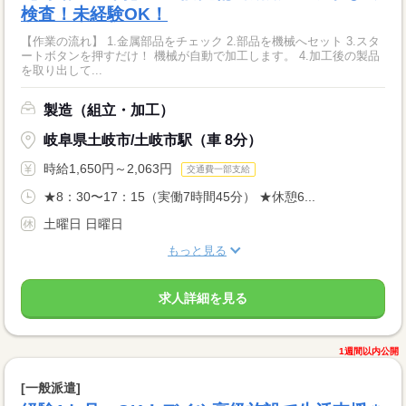
検査！未経験OK！
【作業の流れ】 1.金属部品をチェック 2.部品を機械へセット 3.スタ
ートボタンを押すだけ！ 機械が自動で加工します。 4.加工後の製品
を取り出して...
製造（組立・加工）
岐阜県土岐市/土岐市駅（車 8分）
時給1,650円～2,063円
交通費一部支給
★8：30〜17：15（実働7時間45分） ★休憩6...
土曜日 日曜日
もっと見る
求人詳細を見る
1週間以内公開
[一般派遣]