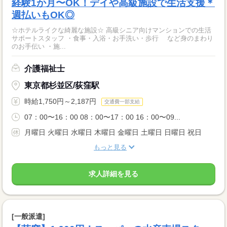
経験1か月〜OK！デイや高級施設で生活支援＊
週払いもOK◎
☆ホテルライクな綺麗な施設☆ 高級シニア向けマンションでの生活
サポートスタッフ ・食事・入浴・お手洗い・歩行 など身のまわり
のお手伝い ・施...
介護福祉士
東京都杉並区/荻窪駅
時給1,750円～2,187円
交通費一部支給
07：00〜16：00 08：00〜17：00 16：00〜09...
月曜日 火曜日 水曜日 木曜日 金曜日 土曜日 日曜日 祝日
もっと見る
求人詳細を見る
[一般派遣]