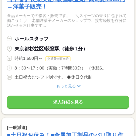
→洋菓子販売！
食品メーカーでの接客・販売です。 ＼スイーツの香りに包まれて
働こう！ ／ 老舗洋菓子メーカーのショップで、接客経験を存分に
活かせるお仕事です...
ホールスタッフ
東京都杉並区/荻窪駅（徒歩 1分）
時給1,550円～
交通費全額支給
8：30〜17：00（実働：7時間30分） （休憩6...
土日祝含むシフト制です。 ◆休日交代制
もっと見る
求人詳細を見る
[一般派遣]
■土日祝お休み！■金属加工製品のバリ取り作