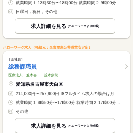
就業時間１ 13時30分〜18時00分 就業時間２ 9時00分〜18時00分 就業時間３ 8時00分〜17時00分 就業時間に関する特記事項 ＊就業時間相談に応じます。 <BR> （１）平日（月〜金）休憩無し <BR> （２）（３）は学校休業日（早番・遅番）
日曜日，祝日，その他
求人詳細を見る
(ハローワークより転載)
ハローワーク求人（掲載元：名古屋東公共職業安定所）
正社員
総務課職員
医療法人 並木会 並木病院
愛知県名古屋市天白区
214,000円〜257,900円 ※フルタイム求人の場合は月額（換算額）、パート求人の場合は時間額を表示しています。
就業時間１ 8時50分〜17時00分 就業時間２ 17時00分〜9時00分 就業時間に関する特記事項 （２）当直勤務 <BR> 土曜日、日曜日、祝日に日当直勤務が月に１〜２日あります。
その他
求人詳細を見る
(ハローワークより転載)