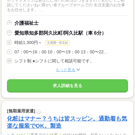
ホットスタッフはあなたに専門の担当がつきますので安心してご相
談してくださいね♪ 障がい者グループホームでの 生活支援のお仕事
をお任せします。 ...
介護福祉士
愛知県知多郡阿久比町/阿久比駅（車 6分）
時給1,300円～
交通費一部支給
07：00〜16：00 10：00〜19：00 13：00〜22...
シフト制 ●シフトに関して相談可能です。
もっと見る
求人詳細を見る
[無期雇用派遣]
?
化粧はマナー？うちは皆スッピン。通勤着も気
楽な服装でOK。製造
＼モノづくり業界でのお仕事／ 仕分けや梱包、包装といった かんた