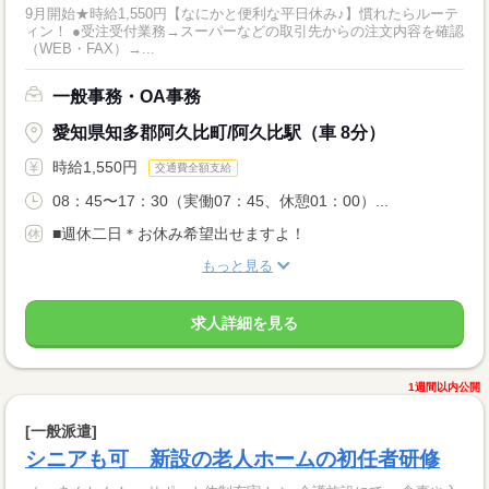
9月開始★時給1,550円【なにかと便利な平日休み♪】慣れたらルーテ
ィン！ ●受注受付業務→スーパーなどの取引先からの注文内容を確認
（WEB・FAX）→...
一般事務・OA事務
愛知県知多郡阿久比町/阿久比駅（車 8分）
時給1,550円
交通費全額支給
08：45〜17：30（実働07：45、休憩01：00）...
■週休二日＊お休み希望出せますよ！
もっと見る
求人詳細を見る
1週間以内公開
[一般派遣]
シニアも可 新設の老人ホームの初任者研修