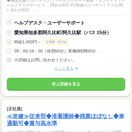
◆展開支援/ヘルプデスク/フィールドサポート業務 ・オンサイトでIT
ヘルプデスクサービス ・問合せ対応 PC関連のユーザートラブル/問
い合わせ対応 ・...
ヘルプデスク・ユーザーサポート
愛知県知多郡阿久比町/阿久比駅（バス 15分）
時給1,650円～
交通費一部支給
09：00-18：00（休憩60分）実働8時間00分 ...
※詳細はお問い合わせください。
もっと見る
求人詳細を見る
[正社員]
≪老健≫従来型◆准看護師◆残業ほぼなし◆車
通勤可◆賞与高水準