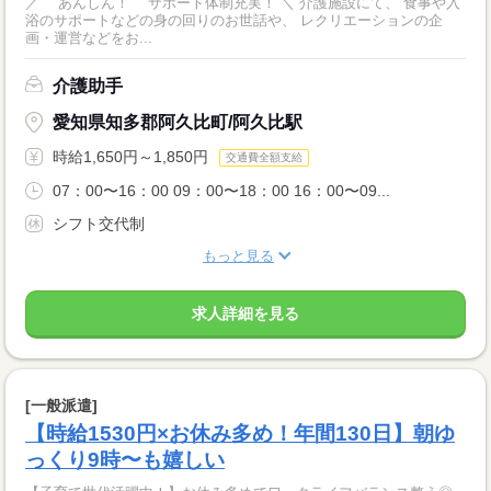
／ あんしん！ サポート体制充実！ ＼ 介護施設にて、 食事や入
浴のサポートなどの身の回りのお世話や、 レクリエーションの企
画・運営などをお...
介護助手
愛知県知多郡阿久比町/阿久比駅
時給1,650円～1,850円
交通費全額支給
07：00〜16：00 09：00〜18：00 16：00〜09...
シフト交代制
もっと見る
求人詳細を見る
[一般派遣]
【時給1530円×お休み多め！年間130日】朝ゆ
っくり9時〜も嬉しい