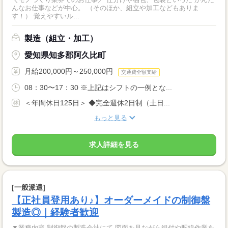
んなお仕事などが中心。 （そのほか、組立や加工などもありま
す！） 覚えやすいル...
製造（組立・加工）
愛知県知多郡阿久比町
月給200,000円～250,000円
交通費全額支給
08：30〜17：30 ※上記はシフトの一例とな...
＜年間休日125日＞ ◆完全週休2日制（土日...
もっと見る
求人詳細を見る
[一般派遣]
【正社員登用あり♪】オーダーメイドの制御盤
製造◎｜経験者歓迎
▼業務内容 制御盤の製造会社にて 図面を見ながら組付や配線作業を