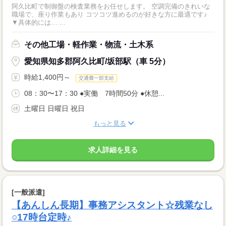
阿久比町で制御盤の検査業務をお任せします。 空調完備のきれいな
職場で、座り作業もあり コツコツ進めるのが好きな方に最適です♪
▼具体的には… ...
その他工場・軽作業・物流・土木系
愛知県知多郡阿久比町/坂部駅（車 5分）
時給1,400円～
交通費一部支給
08：30〜17：30 ●実働 7時間50分 ●休憩...
土曜日 日曜日 祝日
もっと見る
求人詳細を見る
[一般派遣]
【あんしん長期】事務アシスタント☆残業なし
○17時台定時♪