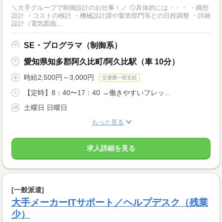
＼大手グループで制御設計のお仕事！／ ◎具体的には・・・ ・構想
設計 ・コストの検討 ・機械設計課や製造部門等との日程調整 ・詳細
設計（電気図面...
SE・プログラマ（制御系）
愛知県知多郡阿久比町/阿久比駅（車 10分）
時給2,500円～3,000円
交通費一部支給
【定時】8：40〜17：40 →働きやすいフレッ...
土曜日 日曜日
もっと見る
求人詳細を見る
[一般派遣]
大手メーカーITサポート／ヘルプデスク（残業
少）