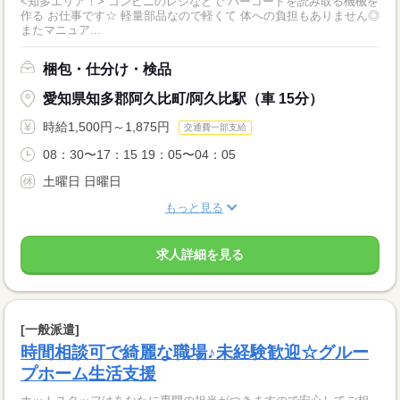
<知多エリア！> コンビニのレジなどで バーコードを読み取る機械を
作る お仕事です☆ 軽量部品なので軽くて 体への負担もありません◎
またマニュア...
梱包・仕分け・検品
愛知県知多郡阿久比町/阿久比駅（車 15分）
時給1,500円～1,875円
交通費一部支給
08：30〜17：15 19：05〜04：05
土曜日 日曜日
もっと見る
求人詳細を見る
[一般派遣]
時間相談可で綺麗な職場♪未経験歓迎☆グルー
プホーム生活支援