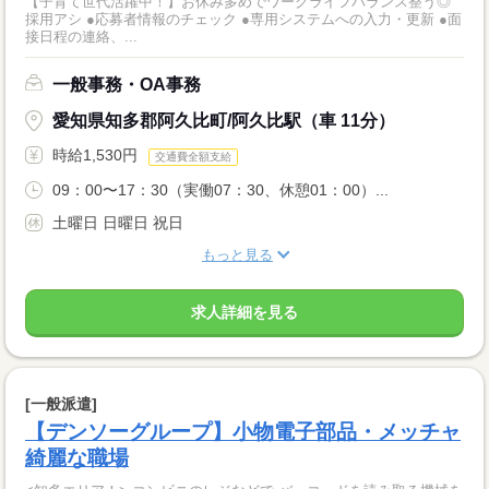
【子育て世代活躍中！】お休み多めでワークライフバランス整う◎
採用アシ ●応募者情報のチェック ●専用システムへの入力・更新 ●面
接日程の連絡、...
一般事務・OA事務
愛知県知多郡阿久比町/阿久比駅（車 11分）
時給1,530円
交通費全額支給
09：00〜17：30（実働07：30、休憩01：00）...
土曜日 日曜日 祝日
もっと見る
求人詳細を見る
[一般派遣]
【デンソーグループ】小物電子部品・メッチャ
綺麗な職場