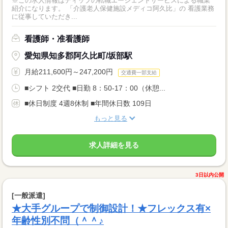
※この求人情報はディップの転職エージェントサービスによる職業
紹介になります。 「介護老人保健施設メディコ阿久比」の 看護業務
に従事していただき...
看護師・准看護師
愛知県知多郡阿久比町/坂部駅
月給211,600円～247,200円
交通費一部支給
■シフト 2交代 ■日勤 8：50-17：00（休憩...
■休日制度 4週8休制 ■年間休日数 109日
もっと見る
求人詳細を見る
3日以内公開
[一般派遣]
★大手グループで制御設計！★フレックス有×
年齢性別不問（＾＾♪