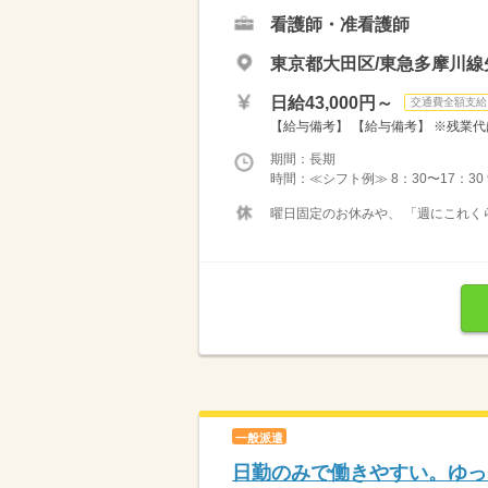
看護師・准看護師
東京都大田区/東急多摩川線
日給43,000円～
交通費全額支給
【給与備考】 【給与備考】 ※残業代
期間：長期
時間：≪シフト例≫ 8：30〜17：30 9：00
曜日固定のお休みや、 「週にこれく
一般派遣
日勤のみで働きやすい。ゆっ