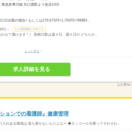
 東急多摩川線 矢口渡駅より徒歩10分
21日出勤の場合> もしくは276,675円<1,700円×7時間4...
/01～
１ヶ月以内にスタート
せて働けます！》 勤務日数は週４日、週５日の どちらか...
もっと見る
求人詳細を見る
お仕事No
ションでの看護師』健康管理
入れある職場は 落ち着かないんだよな〜 ◆オンコール当番ってそわそわ...