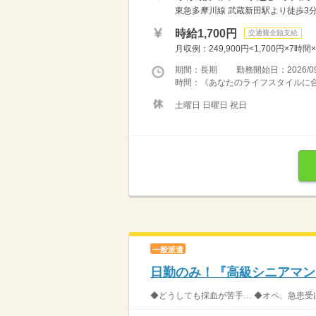
東急多摩川線 武蔵新田駅より徒歩3分
時給1,700円
交通費全額支給
月収例：249,900円<1,700円×7時間×
期間：長期 勤務開始日：2026/09
時間：《あなたのライフスタイルに合わ
土曜日 日曜日 祝日
一般派遣
日勤のみ！『高級シニアマン
◆どうしても採血が苦手… ◆オペ、急患受け