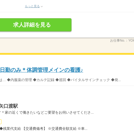
もっと見る
求人詳細を見る
お仕事No.：
YO
日勤のみ＊体調管理メインの看護♪
 ◆内服薬の管理 ◆カルテ記録 ◆巡回 ◆バイタルサインチェック ◆発...
矢口渡駅
＊家の近くで働きたいなどご要望をお伺いさせてくださ...
残業代支給 【交通費備考】 ※交通費全額支給 ※車...