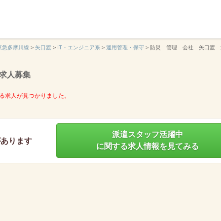
】
東急多摩川線
>
矢口渡
>
IT・エンジニア系
>
運用管理・保守
>
防災 管理 会社 矢口渡 
求人募集
る求人が見つかりました。
派遣スタッフ活躍中
があります
に関する求人情報を見てみる