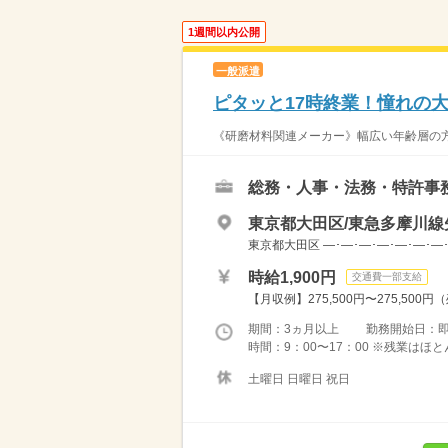
1週間以内公開
一般派遣
ピタッと17時終業！憧れの
《研磨材料関連メーカー》幅広い年齢層の方
総務・人事・法務・特許事
東京都大田区/東急多摩川線
東京都大田区 ―･―･―･―･―･―･―
時給1,900円
交通費一部支給
【月収例】275,500円〜275,500円
期間：3ヵ月以上 勤務開始日：
時間：9：00〜17：00 ※残業は
土曜日 日曜日 祝日