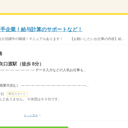
大手企業！給与計算のサポートなど！
が活躍中の職場！マニュアルあります！ 【お願いしたいお仕事の内容】給...
務
矢口渡駅（徒歩 8分）
･―･―･―･―･―･―･― データ入力などの人気お仕事も...
（残業代含む） ―･―･―･―･―･―･―･―･―･―･―･―･―...
即日
即日スタート
ほとんどありません。 ※休憩は６０分です。
もっと見る