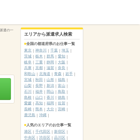
派遣の一
エリアから派遣求人検索
全国の都道府県のお仕事一覧
東京
神奈川
千葉
埼玉
茨城
栃木
群馬
愛知
岐阜
三重
静岡
大阪
兵庫
京都
滋賀
奈良
和歌山
北海道
青森
岩手
宮城
秋田
山形
福島
山梨
長野
新潟
富山
石川
福井
岡山
鳥取
島根
山口
香川
徳島
愛媛
高知
福岡
佐賀
長崎
熊本
大分
宮崎
鹿児島
沖縄
人気のエリアのお仕事一覧
港区
千代田区
新宿区
中央区
渋谷区
品川区