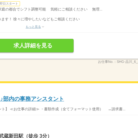
即日スタート
◆家庭の都合でシフト調整可能 気軽にご相談ください 無理...
べます！ 徐々に増やしたいなどもご相談ください
もっと見る
求人詳細を見る
お仕事No.：
SHG-品川_6_2
カ♪部内の事務アシスタント
ト】 ≪お仕事の詳細≫ ・書類作成（全てフォーマット使用） →請求書...
武蔵新田駅（徒歩 3分）