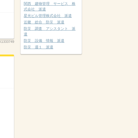
関西 建物管理 サービス 株
式会社 派遣
星光ビル管理株式会社 派遣
近畿 総合 防災 派遣
防災 調査 アシスタント 派
遣
防災 設備 情報 派遣
K1333749
防災 週１ 派遣