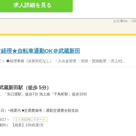
求人詳細を見る
お仕事No.：
22
ツ経理★自転車通勤OK＠武蔵新田
 ◆経理事務（決算対応なし） ・入出金管理 ・売掛・買掛処理 ・売上/仕...
武蔵新田駅（徒歩 5分）
、「矢口渡駅」徒歩7分 池上線「千鳥町駅」徒歩10分
×21日）+残業代 ■交通費備考：通勤交通費全額支給
/17～
１ヶ月以内にスタート
働8h） 【残業】10h程度/月