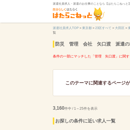
派遣社員求人・派遣のお仕事のことなら【はたらこねっと
派遣社員求人TOP
>
東京都
>
23区すべて
>
大田区
>
覧
防災 管理 会社 矢口渡 派遣の
条件の一部にマッチした「管理 矢口渡」に関す
このテーマに関連するページ
3,160
件中 / 1～25件を表示
お探しの条件に近い求人一覧