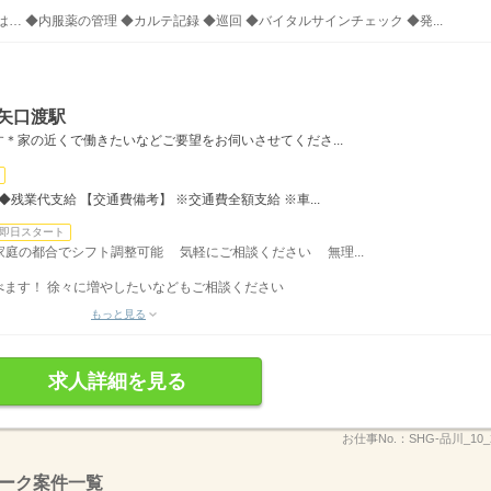
 ◆内服薬の管理 ◆カルテ記録 ◆巡回 ◆バイタルサインチェック ◆発...
矢口渡駅
＊家の近くで働きたいなどご要望をお伺いさせてくださ...
残業代支給 【交通費備考】 ※交通費全額支給 ※車...
即日スタート
◆家庭の都合でシフト調整可能 気軽にご相談ください 無理...
べます！ 徐々に増やしたいなどもご相談ください
もっと見る
求人詳細を見る
お仕事No.：
SHG-品川_10_2
ーク案件一覧