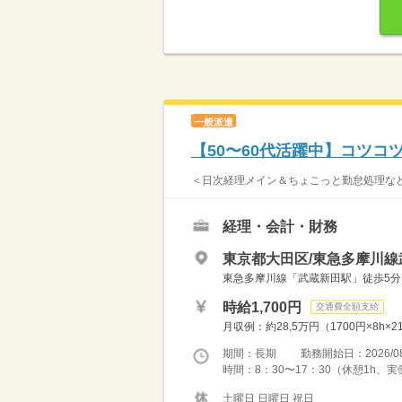
一般派遣
【50〜60代活躍中】コツコ
＜日次経理メイン＆ちょこっと勤怠処理など＞
経理・会計・財務
東京都大田区/東急多摩川線
東急多摩川線「武蔵新田駅」徒歩5分
時給1,700円
交通費全額支給
月収例：約28,5万円（1700円×8h
期間：長期 勤務開始日：2026/08
時間：8：30〜17：30（休憩1h、実
土曜日 日曜日 祝日