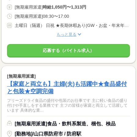
[無期雇用派遣]
時給1,050円〜1,313円
[無期雇用派遣]08:30〜17:00
土曜日（隔週） 日祝 ★長期休暇あり(GW・お盆・年末年始)
もっと見る
応募する（バイトル求人）
[無期雇用派遣]
【家庭と両立も】主婦(夫)も活躍中★食品盛付
と包装★空調完備
フリーズドライ食品の盛付や包装のお仕事です 主に軽い食品の盛り
付けや手直しをする業務です 主フの皆様が家庭と両立して活躍して
います 具体的な業...
[無期雇用派遣]食品・飲料系製造、梱包、検品
[勤務地]/山口県防府市 / 防府駅