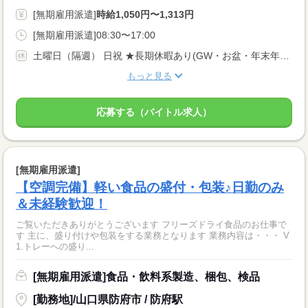
[無期雇用派遣]
時給1,050円〜1,313円
[無期雇用派遣]08:30〜17:00
土曜日（隔週） 日祝 ★長期休暇あり(GW・お盆・年末年始)
もっと見る
応募する（バイトル求人）
[無期雇用派遣]
【空調完備】軽い食品の盛付・包装♪日勤のみ
＆未経験歓迎！
ご覧いただきありがとうございます フリーズドライ食品のお仕事で
す 主に、盛り付けや包装をする業務となります 業務内容は・・・ V
1.トレーへの盛り...
[無期雇用派遣]食品・飲料系製造、梱包、検品
[勤務地]/山口県防府市 / 防府駅