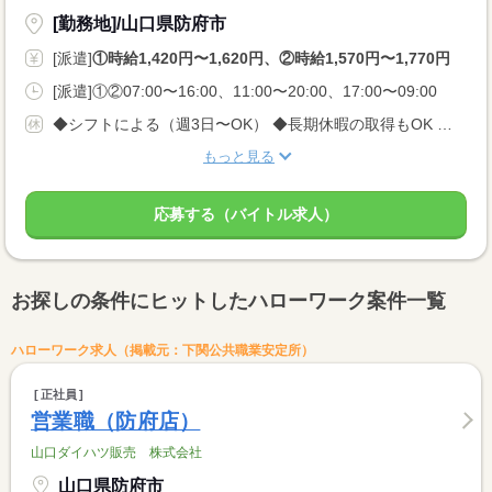
[勤務地]/山口県防府市
[派遣]
①時給1,420円〜1,620円、②時給1,570円〜1,770円
[派遣]①②07:00〜16:00、11:00〜20:00、17:00〜09:00
◆シフトによる（週3日〜OK） ◆長期休暇の取得もOK 勤務曜日、休み希望はお気軽にご相談ください やむを得ない急なお休みにも理解のある職場です
もっと見る
応募する（バイトル求人）
お探しの条件にヒットしたハローワーク案件一覧
ハローワーク求人（掲載元：下関公共職業安定所）
正社員
営業職（防府店）
山口ダイハツ販売 株式会社
山口県防府市