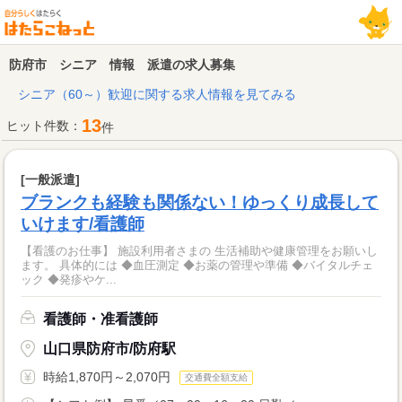
防府市 シニア 情報 派遣の求人募集
シニア（60～）歓迎に関する求人情報を見てみる
13
ヒット件数：
件
[一般派遣]
ブランクも経験も関係ない！ゆっくり成長して
いけます/看護師
【看護のお仕事】 施設利用者さまの 生活補助や健康管理をお願いし
ます。 具体的には ◆血圧測定 ◆お薬の管理や準備 ◆バイタルチェ
ック ◆発疹やケ...
看護師・准看護師
山口県防府市/防府駅
時給1,870円～2,070円
交通費全額支給