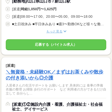
[勤務地]/山口県山口市 / 新山口駅
[派遣]
時給1,050円〜1,625円
[派遣]08:00〜17:00、20:00〜05:00、09:00〜18:00
■土日祝休み ■平日休みあり ■週3〜勤務OKなど様々な働き方あり ■シフト制 ■GW・お盆・年末年始休暇 などなどあなたの希望にあわせて お仕事をご紹介いたします！
もっと見る
応募する（バイトル求人）
[派遣]
＼無資格・未経験OK／まずはお茶くみや散歩
の付き添いから◎介護
入居者さんの生活サポートを お願いします 具体的には 食事の準備
衣服の整理 お掃除 歩行のサポート など 利用者の方ができるだけ自
立して 自分らし...
[派遣]①②施設内介護・看護、介護福祉士・社会福
祉士、デイサービス