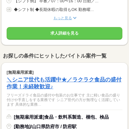
【シフト例】 早番／07：00〜16：00 日勤／...
◆シフト制 ◆長期休暇の取得もOK 勤務曜...
もっと見る
求人詳細を見る
お探しの条件にヒットしたバイトル案件一覧
[無期雇用派遣]
＼シニア世代も活躍中★／ラクラク食品の盛付
作業！未経験歓迎♪
フリーズドライ食品の盛付や包装のお仕事です 主に軽い食品の盛り
付けや手直しをする業務です シニア世代の方が無理なく活躍してい
ます 具体的な業務...
[無期雇用派遣]食品・飲料系製造、梱包、検品
[勤務地]/山口県防府市 / 防府駅