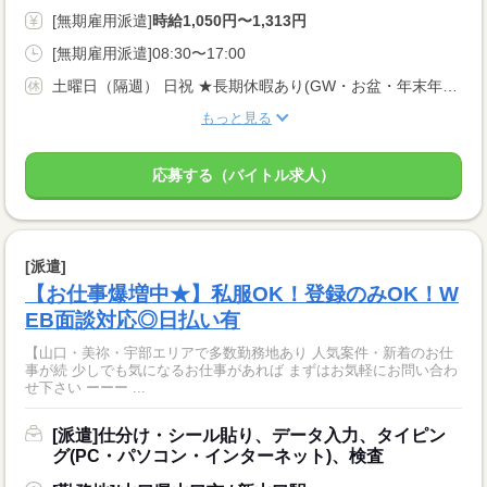
[無期雇用派遣]
時給1,050円〜1,313円
[無期雇用派遣]08:30〜17:00
土曜日（隔週） 日祝 ★長期休暇あり(GW・お盆・年末年始)
もっと見る
応募する（バイトル求人）
[派遣]
【お仕事爆増中★】私服OK！登録のみOK！W
EB面談対応◎日払い有
【山口・美祢・宇部エリアで多数勤務地あり 人気案件・新着のお仕
事が続 少しでも気になるお仕事があれば まずはお気軽にお問い合わ
せ下さい ーーー ...
[派遣]仕分け・シール貼り、データ入力、タイピン
グ(PC・パソコン・インターネット)、検査