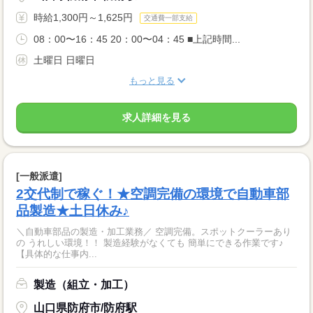
時給1,300円～1,625円
交通費一部支給
08：00〜16：45 20：00〜04：45 ■上記時間...
土曜日 日曜日
もっと見る
求人詳細を見る
[一般派遣]
2交代制で稼ぐ！★空調完備の環境で自動車部
品製造★土日休み♪
＼自動車部品の製造・加工業務／ 空調完備。スポットクーラーあり
の うれしい環境！！ 製造経験がなくても 簡単にできる作業です♪
【具体的な仕事内...
製造（組立・加工）
山口県防府市/防府駅