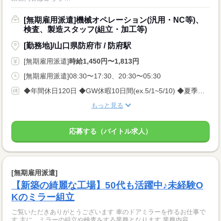
[無期雇用派遣]機械オペレーション(汎用・NC等)、
検査、製造スタッフ(組立・加工等)
[勤務地]/山口県防府市 / 防府駅
[無期雇用派遣]
時給1,450円〜1,813円
[無期雇用派遣]08:30〜17:30、20:30〜05:30
◆年間休日120日 ◆GW休暇10日間(ex.5/1~5/10) ◆夏季休暇10日間(ex.8/10~8/19) ◆年末年始休暇10日間(ex.12/30~1/8) ※会社カレンダーによって多少変動がございますが しっかり休める環境です★
もっと見る
応募する（バイトル求人）
[無期雇用派遣]
【新築の綺麗な工場】50代も活躍中♪未経験O
Kのミラー組立
ご覧いただきありがとうございます 車のドアミラーを作るお仕事で
す 主に、ミラーの組立や検査をする業務となります 業務内容