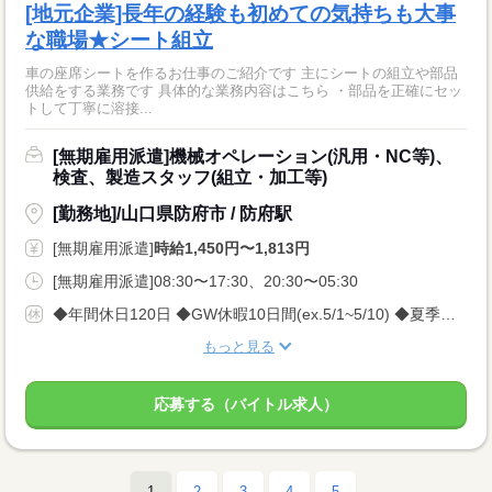
[地元企業]長年の経験も初めての気持ちも大事
な職場★シート組立
車の座席シートを作るお仕事のご紹介です 主にシートの組立や部品
供給をする業務です 具体的な業務内容はこちら ・部品を正確にセッ
トして丁寧に溶接...
[無期雇用派遣]機械オペレーション(汎用・NC等)、
検査、製造スタッフ(組立・加工等)
[勤務地]/山口県防府市 / 防府駅
[無期雇用派遣]
時給1,450円〜1,813円
[無期雇用派遣]08:30〜17:30、20:30〜05:30
◆年間休日120日 ◆GW休暇10日間(ex.5/1~5/10) ◆夏季休暇10日間(ex.8/10~8/19) ◆年末年始休暇10日間(ex.12/30~1/8) ※会社カレンダーによって多少変動がございますが しっかり休める環境です★
もっと見る
応募する（バイトル求人）
1
2
3
4
5