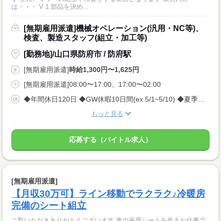
は・・・ V 1.部品を決め...
[無期雇用派遣]機械オペレーション(汎用・NC等)、
検査、製造スタッフ(組立・加工等)
[勤務地]/山口県防府市 / 防府駅
[無期雇用派遣]
時給1,300円〜1,625円
[無期雇用派遣]08:00〜17:00、17:00〜02:00
◆年間休日120日 ◆GW休暇10日間(ex.5/1~5/10) ◆夏季休暇10日間(ex.8/10~8/19) ◆年末年始休暇10日間(ex.12/30~1/8) ※会社カレンダーによって多少変動がございますが しっかり休める環境です★
もっと見る
応募する（バイトル求人）
[無期雇用派遣]
【月収30万可】ライン移動でラクラク♪冷暖房
完備のシート組立
ご覧いただきありがとうございます 車の座席シートを作るお仕事で