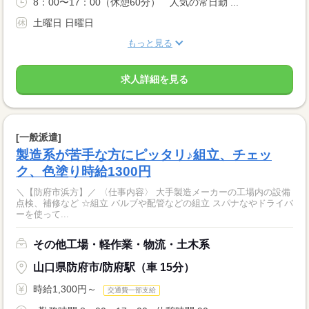
8：00〜17：00（休憩60分） 人気の常日勤 ...
土曜日 日曜日
もっと見る
求人詳細を見る
[一般派遣]
製造系が苦手な方にピッタリ♪組立、チェッ
ク、色塗り時給1300円
＼【防府市浜方】／ 〈仕事内容〉 大手製造メーカーの工場内の設備
点検、補修など ☆組立 バルブや配管などの組立 スパナなやドライバ
ーを使って...
その他工場・軽作業・物流・土木系
山口県防府市/防府駅（車 15分）
時給1,300円～
交通費一部支給