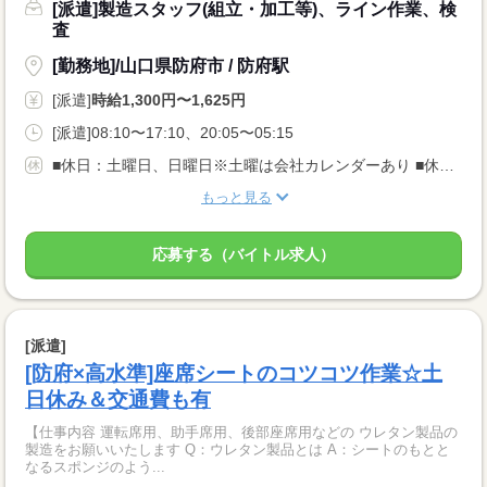
[派遣]製造スタッフ(組立・加工等)、ライン作業、検
査
[勤務地]/山口県防府市 / 防府駅
[派遣]
時給1,300円〜1,625円
[派遣]08:10〜17:10、20:05〜05:15
■休日：土曜日、日曜日※土曜は会社カレンダーあり ■休暇：GW、夏季、年末年始、有給休暇あり
もっと見る
応募する（バイトル求人）
[派遣]
[防府×高水準]座席シートのコツコツ作業☆土
日休み＆交通費も有
【仕事内容 運転席用、助手席用、後部座席用などの ウレタン製品の
製造をお願いいたします Q：ウレタン製品とは A：シートのもとと
なるスポンジのよう...