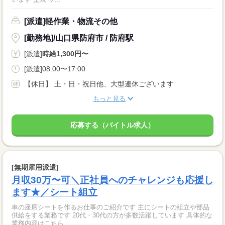
[派遣]軽作業・物流その他
[勤務地]/山口県防府市 / 防府駅
[派遣]
時給1,300円〜
[派遣]08:00〜17:00
【休日】 土・日・祝日他、大型連休ございます
もっと見る
応募する（バイトル求人）
[無期雇用派遣]
月収30万〜可＼正社員へのチャレンジも応援し
ます★／シート組立
車の座席シートを作るお仕事のご紹介です 主にシートの組立や部品
供給をする業務です 20代・30代の方が多数活躍しています 具体的な
業務内容はこちら ...