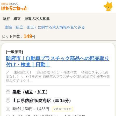
防府 組立 派遣の求人募集
製造（組立・加工）に関する求人情報を見てみる
149
ヒット件数：
件
[一般派遣]
防府市｜自動車プラスチック部品への部品取り
付け・検査｜日勤｜
／ 未経験OK！ 部品の取り付け・検査作業 特別なスキルは必
要なし！ ＼ ▼仕事内容 自動車のプラスチック部品の組立や検査作業
組み立てはクリ...
製造（組立・加工）
山口県防府市/防府駅（車 15分）
時給1,150円～1,438円
交通費一部支給