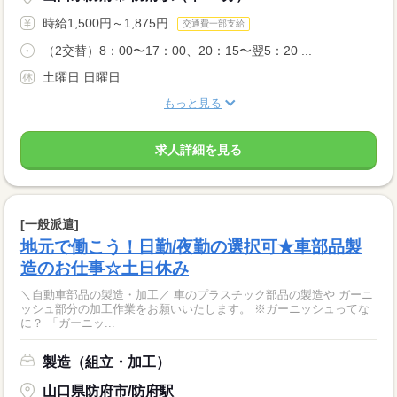
時給1,500円～1,875円
交通費一部支給
（2交替）8：00〜17：00、20：15〜翌5：20 ...
土曜日 日曜日
もっと見る
求人詳細を見る
[一般派遣]
地元で働こう！日勤/夜勤の選択可★車部品製
造のお仕事☆土日休み
＼自動車部品の製造・加工／ 車のプラスチック部品の製造や ガーニ
ッシュ部分の加工作業をお願いいたします。 ※ガーニッシュってな
に？ 「ガーニッ...
製造（組立・加工）
山口県防府市/防府駅