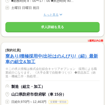
■勤務時間 8：00〜17：00 ■休憩時間 90...
土曜日 日曜日 祝日
もっと見る
求人詳細を見る
1週間以内公開
[契約社員]
寮あり/積極採用中/出社はのんびり/（紹）最新
車の組立&加工
※この求人情報は株式会社綜合キャリアオプション 採用による職
業紹介になります。 《大手企業で自動車づくり》 ◆部品加工（鋳
造・機械工作・熱処理...
製造（組立・加工）
山口県防府市/防府駅（車 15分）
日給9,970円～12,463円
交通費一部支給