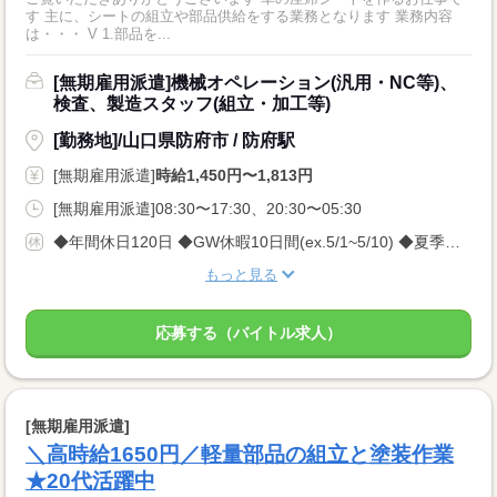
す 主に、シートの組立や部品供給をする業務となります 業務内容
は・・・ V 1.部品を...
[無期雇用派遣]機械オペレーション(汎用・NC等)、
検査、製造スタッフ(組立・加工等)
[勤務地]/山口県防府市 / 防府駅
[無期雇用派遣]
時給1,450円〜1,813円
[無期雇用派遣]08:30〜17:30、20:30〜05:30
◆年間休日120日 ◆GW休暇10日間(ex.5/1~5/10) ◆夏季休暇10日間(ex.8/10~8/19) ◆年末年始休暇10日間(ex.12/30~1/8) ※会社カレンダーによって多少変動がございますが しっかり休める環境です★
もっと見る
応募する（バイトル求人）
[無期雇用派遣]
＼高時給1650円／軽量部品の組立と塗装作業
★20代活躍中