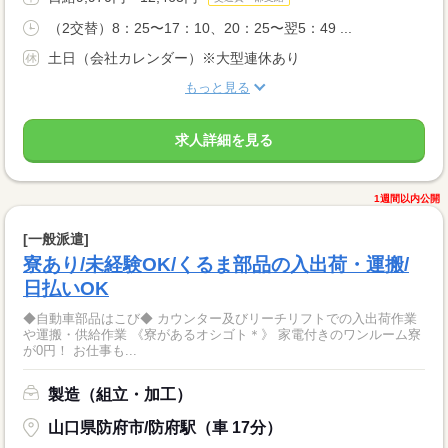
（2交替）8：25〜17：10、20：25〜翌5：49 ...
土日（会社カレンダー）※大型連休あり
もっと見る
求人詳細を見る
1週間以内公開
[一般派遣]
寮あり/未経験OK/くるま部品の入出荷・運搬/
日払いOK
◆自動車部品はこび◆ カウンター及びリーチリフトでの入出荷作業
や運搬・供給作業 《寮があるオシゴト＊》 家電付きのワンルーム寮
が0円！ お仕事も...
製造（組立・加工）
山口県防府市/防府駅（車 17分）