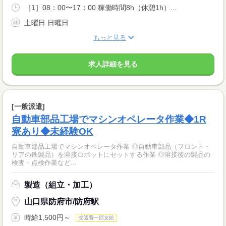
［1］08：00〜17：00 稼働時間8h（休憩1h）...
土曜日 日曜日
もっと見る
求人詳細を見る
[一般派遣]
自動車部品工場でマシンオペレータ作業◆1R
寮あり◆未経験OK
自動車部品工場でマシンオペレータ作業 ◎自動車部品（フロント・
リアの鉄製品）を溶接ロボットにセットする作業 ◎溶接後の製品の
検査・点検作業など...
製造（組立・加工）
山口県防府市/防府駅
時給1,500円～
交通費一部支給