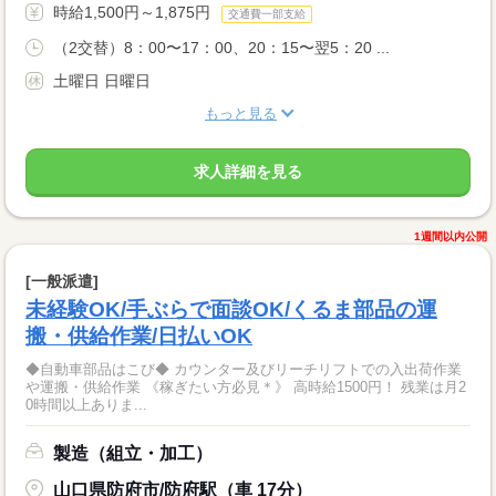
時給1,500円～1,875円
交通費一部支給
（2交替）8：00〜17：00、20：15〜翌5：20 ...
土曜日 日曜日
もっと見る
求人詳細を見る
1週間以内公開
[一般派遣]
未経験OK/手ぶらで面談OK/くるま部品の運
搬・供給作業/日払いOK
◆自動車部品はこび◆ カウンター及びリーチリフトでの入出荷作業
や運搬・供給作業 《稼ぎたい方必見＊》 高時給1500円！ 残業は月2
0時間以上ありま...
製造（組立・加工）
山口県防府市/防府駅（車 17分）