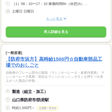
［1］08：10〜17：10 稼働時間8h（休憩1h）...
土曜日 日曜日
もっと見る
求人詳細を見る
[一般派遣]
【防府市浜方】高時給1500円☆自動車部品工
場でのおしごと
自動車のフレーム部分の製造（マシンオペレータ・倉庫内業務） マ
シンオペレータ業務：部品をマシンにセット→ボタンを押す⇒出来
上がった製品の外観...
製造（組立・加工）
山口県防府市/防府駅
時給1,500円～
交通費一部支給