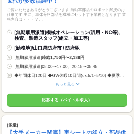
世代が多数活躍中！
ご覧いただきありがとうございます 自動車部品のロボット溶接のお
仕事です 主に、車体骨格部品を機械にセットする業務となります 業
務内容は・・・ V ...
[無期雇用派遣]機械オペレーション(汎用・NC等)、
検査、製造スタッフ(組立・加工等)
[勤務地]/山口県防府市 / 防府駅
[無期雇用派遣]
時給1,750円〜2,188円
[無期雇用派遣]08:00〜17:00、20:15〜05:45
◆年間休日120日 ◆GW休暇10日間(ex.5/1~5/10) ◆夏季休暇10日間(ex.8/10~8/19) ◆年末年始休暇10日間(ex.12/30~1/8) ■月に1回程度、土曜日出勤をお願いすることがあります。
もっと見る
応募する（バイトル求人）
[派遣]
【大手メーカー関連】車シートの組立・部品供