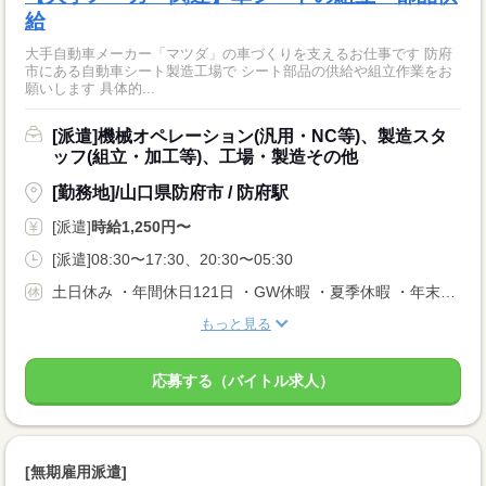
給
大手自動車メーカー「マツダ」の車づくりを支えるお仕事です 防府
市にある自動車シート製造工場で シート部品の供給や組立作業をお
願いします 具体的...
[派遣]機械オペレーション(汎用・NC等)、製造スタ
ッフ(組立・加工等)、工場・製造その他
[勤務地]/山口県防府市 / 防府駅
[派遣]
時給1,250円〜
[派遣]08:30〜17:30、20:30〜05:30
土日休み ・年間休日121日 ・GW休暇 ・夏季休暇 ・年末年始休暇 ・有給休暇 ・産前産後休暇 ・育児休暇 ・介護休暇 ・慶弔休暇
もっと見る
応募する（バイトル求人）
[無期雇用派遣]