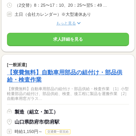
（2交替）8：25〜17：10、20：25〜翌5：49 ...
土日（会社カレンダー）※大型連休あり
もっと見る
求人詳細を見る
[一般派遣]
【寮費無料】自動車用部品の組付け・部品供
給・検査作業
【寮費無料】自動車用部品の組付け・部品供給・検査作業 ［1］小型
軽量部品の組付け、部品供給、検査、後工程に製品を運搬作業 ［2］
自動車用窓ガラス...
製造（組立・加工）
山口県防府市/防府駅
時給1,150円～
交通費一部支給