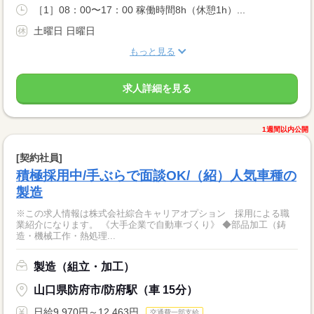
［1］08：00〜17：00 稼働時間8h（休憩1h）...
土曜日 日曜日
もっと見る
求人詳細を見る
1週間以内公開
[契約社員]
積極採用中/手ぶらで面談OK/（紹）人気車種の
製造
※この求人情報は株式会社綜合キャリアオプション 採用による職
業紹介になります。 《大手企業で自動車づくり》 ◆部品加工（鋳
造・機械工作・熱処理...
製造（組立・加工）
山口県防府市/防府駅（車 15分）
日給9,970円～12,463円
交通費一部支給