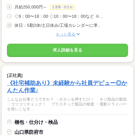
月給250,000円～
交通費一部支給
◇9：00〜18：00 ◇10：00〜18：00など ※...
休日：5勤2休/土日休み/工場カレンダーに準...
もっと見る
求人詳細を見る
[正社員]
《社宅補助あり》未経験から社員デビュー◎か
んたん作業♪
こんなお仕事どうですか？ ・ボタンを押すだけ！ ネジ部品の製造
・コツコツチェック！ プラスチック製品の検査 ・電動ドライバー
を使いこなす...
梱包・仕分け・検品
山口県防府市