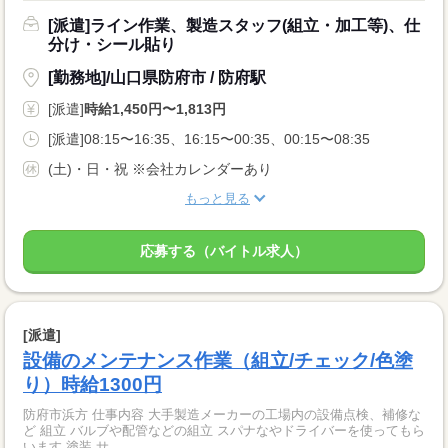
[派遣]ライン作業、製造スタッフ(組立・加工等)、仕
分け・シール貼り
[勤務地]/山口県防府市 / 防府駅
[派遣]
時給1,450円〜1,813円
[派遣]08:15〜16:35、16:15〜00:35、00:15〜08:35
(土)・日・祝 ※会社カレンダーあり
もっと見る
応募する（バイトル求人）
[派遣]
設備のメンテナンス作業（組立/チェック/色塗
り）時給1300円
防府市浜方 仕事内容 大手製造メーカーの工場内の設備点検、補修な
ど 組立 バルブや配管などの組立 スパナなやドライバーを使ってもら
います 塗装 サ...