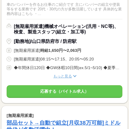
車のバンパーを作るお仕事のご紹介です 主にバンパーの組立や塗装
等をする業務です 20代・30代の方が多数活躍しています 具体的な業
務内容はこちら ・...
[無期雇用派遣]機械オペレーション(汎用・NC等)、
検査、製造スタッフ(組立・加工等)
[勤務地]/山口県防府市 / 防府駅
[無期雇用派遣]
時給1,650円〜2,063円
[無期雇用派遣]08:15〜17:15、20:05〜05:20
◆年間休日120日 ◆GW休暇10日間(ex.5/1~5/10) ◆夏季休暇10日間(ex.8/10~8/19) ◆年末年始休暇10日間(ex.12/30~1/8) ※会社カレンダーによって多少変動がございますが しっかり休める環境です★
もっと見る
応募する（バイトル求人）
[無期雇用派遣]
部品セット→自動で組立[月収38万可能]ミドル