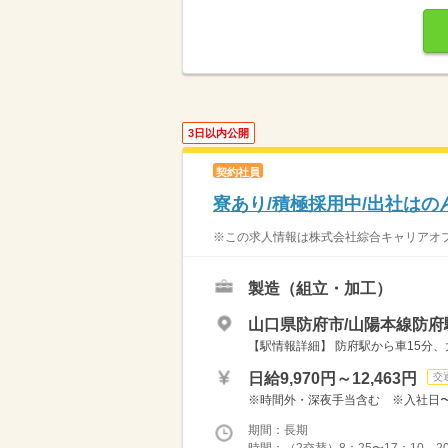
3日以内公開
契約社員
寮あり/積極採用中/出社はの
※この求人情報は株式会社綜合キャリアオプ
製造（組立・加工）
山口県防府市/山陽本線防府駅
【駅情報詳細】 防府駅から車15分、大
日給9,970円～12,463円
交
※時間外・深夜手当含む ※入社日〜6ヵ
期間：長期
時間：（2交替）8：25〜17：10、20