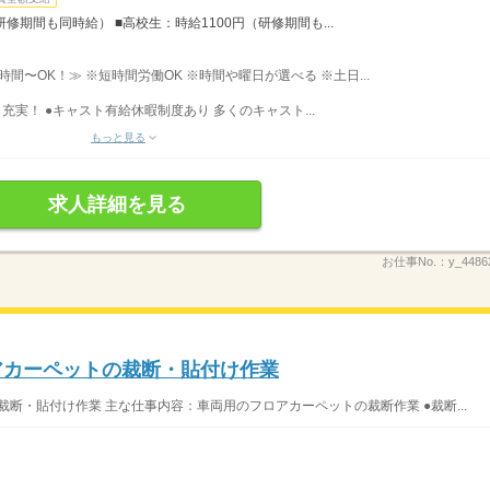
研修期間も同時給） ■高校生：時給1100円（研修期間も...
3時間〜OK！≫ ※短時間労働OK ※時間や曜日が選べる ※土日...
充実！ ●キャスト有給休暇制度あり 多くのキャスト...
もっと見る
求人詳細を見る
お仕事No.：
y_4486
ロアカーペットの裁断・貼付け作業
裁断・貼付け作業 主な仕事内容：車両用のフロアカーペットの裁断作業 ●裁断...