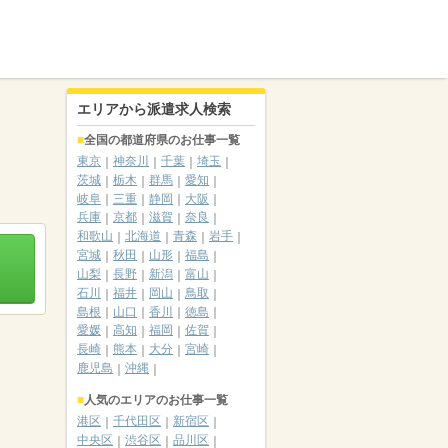
エリアから派遣求人検索
全国の都道府県のお仕事一覧
東京
神奈川
千葉
埼玉
茨城
栃木
群馬
愛知
岐阜
三重
静岡
大阪
兵庫
京都
滋賀
奈良
和歌山
北海道
青森
岩手
宮城
秋田
山形
福島
山梨
長野
新潟
富山
石川
福井
岡山
鳥取
島根
山口
香川
徳島
愛媛
高知
福岡
佐賀
長崎
熊本
大分
宮崎
鹿児島
沖縄
人気のエリアのお仕事一覧
港区
千代田区
新宿区
中央区
渋谷区
品川区