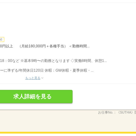
給
0円以上 （月給180,000円＋各種手当） ＜勤務時間...
〜18：00など ※基本9時〜の勤務となります ◇実働8時間、休憩1...
ーに準ずる/年間休日120日 休暇：GW休暇・夏季休暇・...
もっと見る
求人詳細を見る
お仕事No.：
《SUTHA》