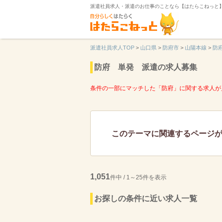
派遣社員求人・派遣のお仕事のことなら【はたらこねっと
派遣社員求人TOP
>
山口県
>
防府市
>
山陽本線
>
防
防府 単発 派遣の求人募集
条件の一部にマッチした「防府」に関する求人が
このテーマに関連するページ
1,051
件中 / 1～25件を表示
お探しの条件に近い求人一覧