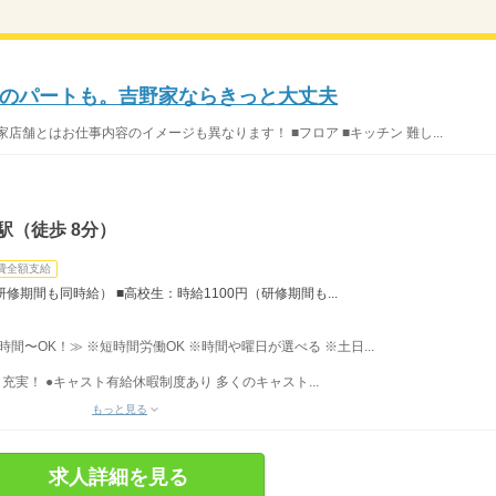
のパートも。吉野家ならきっと大丈夫
店舗とはお仕事内容のイメージも異なります！ ■フロア ■キッチン 難し...
駅（徒歩 8分）
費全額支給
研修期間も同時給） ■高校生：時給1100円（研修期間も...
3時間〜OK！≫ ※短時間労働OK ※時間や曜日が選べる ※土日...
充実！ ●キャスト有給休暇制度あり 多くのキャスト...
もっと見る
求人詳細を見る