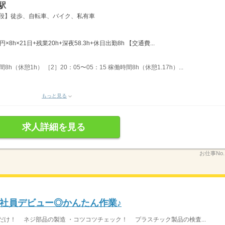
駅
手段】徒歩、自転車、バイク、私有車
円×8h×21日+残業20h+深夜58.3h+休日出勤8h 【交通費...
8h（休憩1h） ［2］20：05〜05：15 稼働時間8h（休憩1.17h）...
もっと見る
求人詳細を見る
お仕事No
社員デビュー◎かんたん作業♪
だけ！ ネジ部品の製造 ・コツコツチェック！ プラスチック製品の検査...