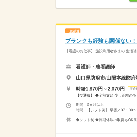
一般派遣
ブランクも経験も関係ない！
【看護のお仕事】 施設利用者さまの 生活補
看護師・准看護師
山口県防府市/山陽本線防府
時給1,870円～2,070円
交通
【交通費】 ◆全額支給 少し距離のあ
期間：3ヵ月以上
時間：【シフト例】 早番／07：00〜16
◆シフト制 ◆長期休暇の取得もOK 