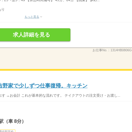
あり
もっと見る
求人詳細を見る
お仕事No.：
1314HB0806G
吉野家で少しずつ仕事復帰。キッチン
出す →お会計 これが基本的な流れです。 テイクアウトの注文受け・お渡し...
駅（車 8分）
費全額支給