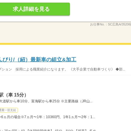
求人詳細を見る
お仕事No.：
SC広島A/3520
んびり/（紹）最新車の組立&加工
ション 採用による職業紹介になります。 《大手企業で自動車づくり》 ◆部...
（車 15分）
道駅から車10分、富海駅から車25分 ※主要路線（JR山...
通費一部支給
月の場合※7ヵ月〜1年：10360円、1年1ヵ月〜2年：1...
：25〜翌5：49 【休憩時間備考】 45分、84分 【残業】 多め...