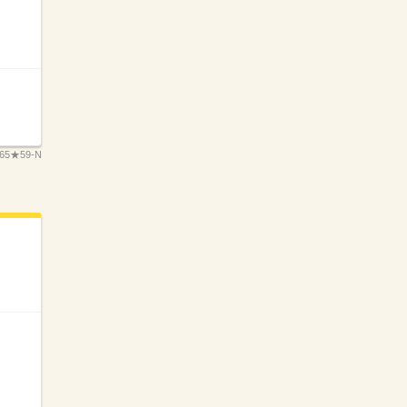
65★59-N