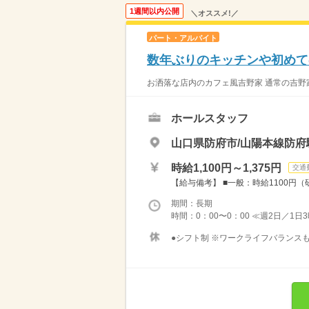
1週間以内公開
＼オススメ!／
パート・アルバイト
数年ぶりのキッチンや初めて
お洒落な店内のカフェ風吉野家 通常の吉野家
ホールスタッフ
山口県防府市/山陽本線防府
時給1,100円～1,375円
交通
【給与備考】 ■一般：時給1100円（
期間：長期
時間：0：00〜0：00 ≪週2日／1日
●シフト制 ※ワークライフバランスも