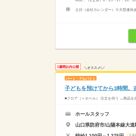
土日（会社カレンダー）※大型連休
1週間以内公開
＼オススメ!／
パート・アルバイト
子どもを預けてから3時間。
■フロア（＝ホール） 注文を伺う →商品を
ホールスタッフ
山口県防府市/山陽本線大道
時給1,100円～1,375円
交通