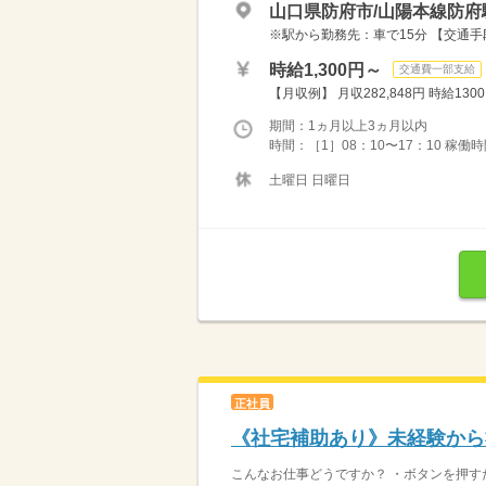
山口県防府市/山陽本線防府
※駅から勤務先：車で15分 【交通
時給1,300円～
交通費一部支給
【月収例】 月収282,848円 時給1300
期間：1ヵ月以上3ヵ月以内
時間：［1］08：10〜17：10 稼働時間
土曜日 日曜日
正社員
《社宅補助あり》未経験から
こんなお仕事どうですか？ ・ボタンを押す