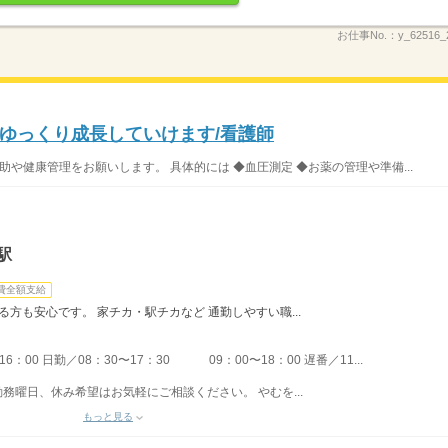
お仕事No.：
y_62516_
ゆっくり成長していけます/看護師
助や健康管理をお願いします。 具体的には ◆血圧測定 ◆お薬の管理や準備...
駅
費全額支給
る方も安心です。 家チカ・駅チカなど 通勤しやすい職...
：00 日勤／08：30〜17：30 09：00〜18：00 遅番／11...
勤務曜日、休み希望はお気軽にご相談ください。 やむを...
もっと見る