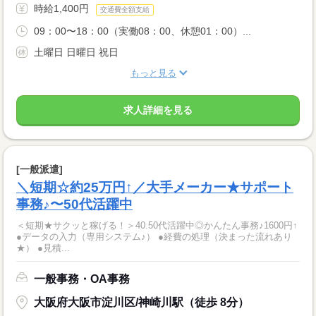
時給1,400円
交通費全額支給
09：00〜18：00（実働08：00、休憩01：00）...
土曜日 日曜日 祝日
もっと見る
求人詳細を見る
[一般派遣]
＼短期☆約25万円↑／大手メーカー★サポート
事務♪〜50代活躍中
＜短期★サクッと稼げる！＞40.50代活躍中◎かんたん事務♪1600円↑
●データの入力（専用システム♪） ●経費の処理（決まった流れあり
★） ●見積...
一般事務・OA事務
大阪府大阪市淀川区/神崎川駅（徒歩 8分）