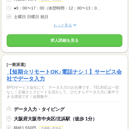
●9：00〜17：00（休憩時間・12：00〜13：0...
土曜日 日曜日 祝日
もっと見る
求人詳細を見る
[一般派遣]
【短期☆リモートOK♪電話ナシ！】サービス会
社でデータ入力
BPOサービス会社にて、データ入力のお仕事です。TEL対応は一切
なし！正確さとスピードを活かして、ひたすらデータ入力に集中で
きる環境です！短期集中...
データ入力・タイピング
大阪府大阪市中央区/北浜駅（徒歩 1分）
時給1,550円
交通費一部支給