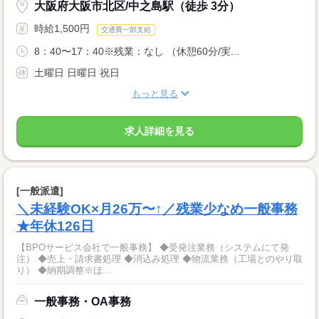
大阪府大阪市北区/中之島駅（徒歩 3分）
時給1,500円
交通費一部支給
8：40〜17：40※残業：なし （休憩60分/実...
土曜日 日曜日 祝日
もっと見る
求人詳細を見る
[一般派遣]
＼未経験OK×月26万〜↑／残業少なめ一般事務
★年休126日
【BPOサービス会社で一般事務】 ◆受発注業務（システムにて発
注） ◆売上・請求書処理 ◆消込み処理 ◆物流業務（工場とのやり取
り） ◆納期調整※ほ...
一般事務・OA事務