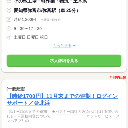
その他工場・軽作業・物流・土木系
愛知県弥富市/弥富駅（車 25分）
時給1,200円
交通費一部支給
9：30〜17：30
土曜日 日曜日 祝日
もっと見る
求人詳細を見る
3日以内公開
[一般派遣]
【時給1700円】11月末までの短期！ログイン
サポート／＠北浜
【9/1〜11/30までの短期】 ★パスキー認証の必須化における問い合
わせ♪ ▽業務内容について ￣￣￣￣￣￣￣￣￣ ネットサービス・ス
マホアプリの ...