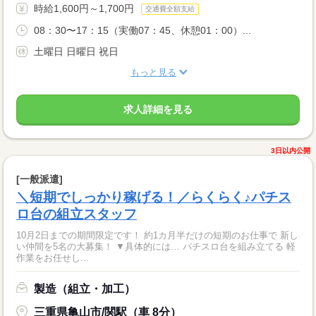
時給1,600円～1,700円
交通費全額支給
08：30〜17：15（実働07：45、休憩01：00）...
土曜日 日曜日 祝日
もっと見る
求人詳細を見る
3日以内公開
[一般派遣]
＼短期でしっかり稼げる！／らくらく♪パチス
ロ台の組立スタッフ
10月2日までの期間限定です！ 約1カ月半だけの短期のお仕事で 新し
い仲間を5名の大募集！ ▼具体的には… パチスロ台を組み立てる 軽
作業をお任せし...
製造（組立・加工）
三重県亀山市/関駅（車 8分）