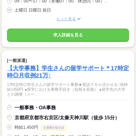
09：00〜17：00（実働07：00、休憩01：00）...
土曜日 日曜日 祝日
もっと見る
求人詳細を見る
[一般派遣]
【大学事務】学生さんの留学サポート＊17時定
時◎月収例21万↑
17時定時◎学生さんの留学サポート事務★英語スキル活かせる↑高時
給1450円 ●留学における事務手続き（短期＆長期） ●留学先の大学
との調整（メー...
一般事務・OA事務
京都府京都市右京区/太秦天神川駅（徒歩 15分）
時給1,450円
交通費全額支給