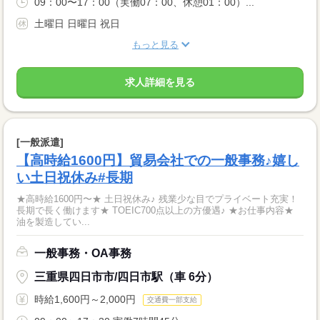
09：00〜17：00（実働07：00、休憩01：00）...
土曜日 日曜日 祝日
もっと見る
求人詳細を見る
[一般派遣]
【高時給1600円】貿易会社での一般事務♪嬉し
い土日祝休み#長期
★高時給1600円〜★ 土日祝休み♪ 残業少な目でプライベート充実！
長期で長く働けます★ TOEIC700点以上の方優遇♪ ★お仕事内容★
油を製造してい...
一般事務・OA事務
三重県四日市市/四日市駅（車 6分）
時給1,600円～2,000円
交通費一部支給