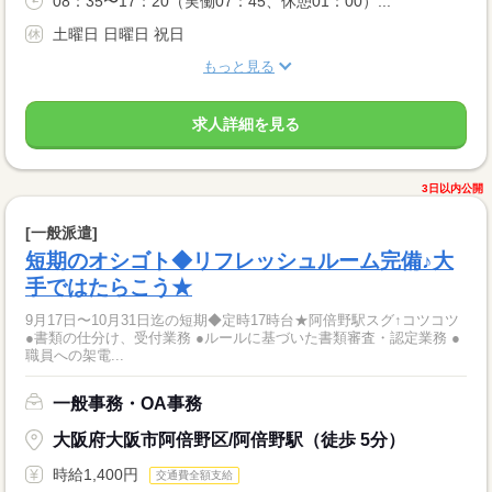
08：35〜17：20（実働07：45、休憩01：00）...
土曜日 日曜日 祝日
もっと見る
求人詳細を見る
3日以内公開
[一般派遣]
短期のオシゴト◆リフレッシュルーム完備♪大
手ではたらこう★
9月17日〜10月31日迄の短期◆定時17時台★阿倍野駅スグ↑コツコツ
●書類の仕分け、受付業務 ●ルールに基づいた書類審査・認定業務 ●
職員への架電...
一般事務・OA事務
大阪府大阪市阿倍野区/阿倍野駅（徒歩 5分）
時給1,400円
交通費全額支給