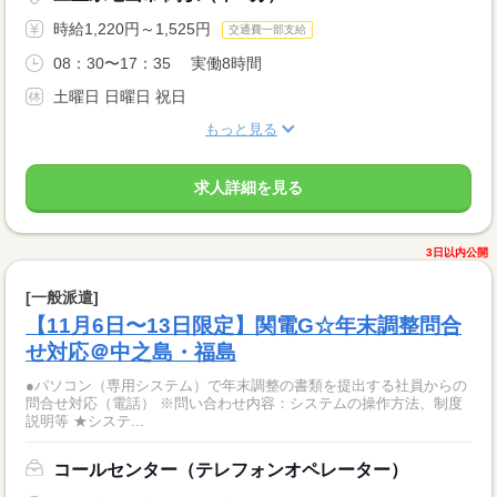
時給1,220円～1,525円
交通費一部支給
08：30〜17：35 実働8時間
土曜日 日曜日 祝日
もっと見る
求人詳細を見る
3日以内公開
[一般派遣]
【11月6日〜13日限定】関電G☆年末調整問合
せ対応＠中之島・福島
●パソコン（専用システム）で年末調整の書類を提出する社員からの
問合せ対応（電話） ※問い合わせ内容：システムの操作方法、制度
説明等 ★システ...
コールセンター（テレフォンオペレーター）