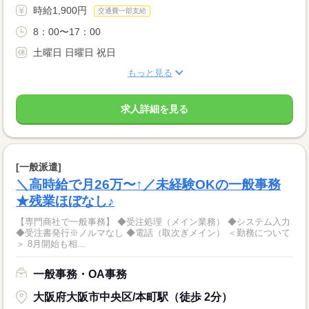
時給1,900円
交通費一部支給
8：00〜17：00
土曜日 日曜日 祝日
もっと見る
求人詳細を見る
[一般派遣]
＼高時給で月26万〜↑／未経験OKの一般事務
★残業ほぼなし♪
【専門商社で一般事務】 ◆受注処理（メイン業務） ◆システム入力
◆受注書発行※ノルマなし ◆電話（取次ぎメイン） ＜勤務について
＞ 8月開始も相...
一般事務・OA事務
大阪府大阪市中央区/本町駅（徒歩 2分）