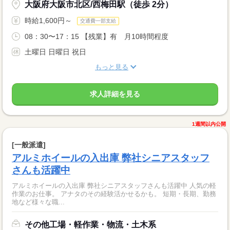
大阪府大阪市北区/西梅田駅（徒歩 2分）
時給1,600円～
交通費一部支給
08：30〜17：15 【残業】有 月10時間程度
土曜日 日曜日 祝日
もっと見る
求人詳細を見る
1週間以内公開
[一般派遣]
アルミホイールの入出庫 弊社シニアスタッフ
さんも活躍中
アルミホイールの入出庫 弊社シニアスタッフさんも活躍中 人気の軽
作業のお仕事。 アナタのその経験活かせるかも。 短期・長期、勤務
地など様々な職...
その他工場・軽作業・物流・土木系