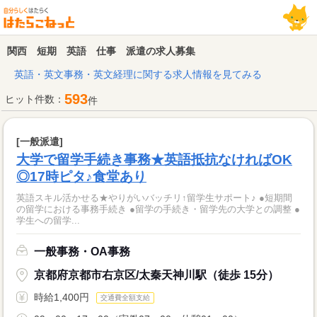
関西 短期 英語 仕事 派遣の求人募集
英語・英文事務・英文経理に関する求人情報を見てみる
593
ヒット件数：
件
[一般派遣]
大学で留学手続き事務★英語抵抗なければOK
◎17時ピタ♪食堂あり
英語スキル活かせる★やりがいバッチリ↑留学生サポート♪ ●短期間
の留学における事務手続き ●留学の手続き・留学先の大学との調整 ●
学生への留学...
一般事務・OA事務
京都府京都市右京区/太秦天神川駅（徒歩 15分）
時給1,400円
交通費全額支給