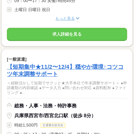
09：00〜17：30 実働7時間45分
土曜日 日曜日 祝日
もっと見る
求人詳細を見る
[一般派遣]
【短期集中★11/2〜12/4】穏やか環境↑コツコ
ツ年末調整サポート
＜経験活かして短期でサクッと★大手本社で年末調整サポート＞ ●申
請書類の内容確認 ●データ入力 ●問い合わせ対応 ●資料配布 ●ファイ
リング ●...
総務・人事・法務・特許事務
兵庫県西宮市/西宮北口駅（徒歩 8分）
時給1,500円
交通費全額支給