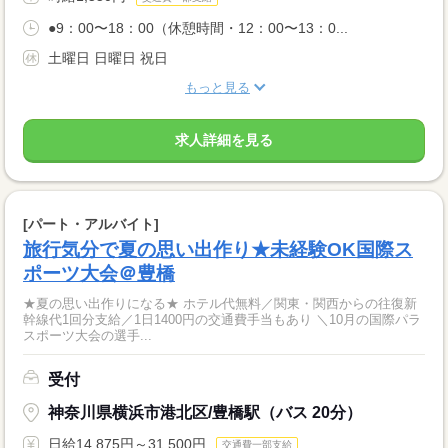
●9：00〜18：00（休憩時間・12：00〜13：0...
土曜日 日曜日 祝日
もっと見る
求人詳細を見る
[パート・アルバイト]
旅行気分で夏の思い出作り★未経験OK国際ス
ポーツ大会＠豊橋
★夏の思い出作りになる★ ホテル代無料／関東・関西からの往復新
幹線代1回分支給／1日1400円の交通費手当もあり ＼10月の国際パラ
スポーツ大会の選手...
受付
神奈川県横浜市港北区/豊橋駅（バス 20分）
日給14,875円～31,500円
交通費一部支給