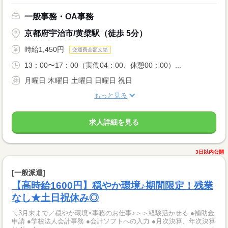
一般事務・OA事務
京都府宇治市/黄檗駅（徒歩 5分）
時給1,450円
交通費全額支給
13：00〜17：00（実働04：00、休憩00：00）...
月曜日 木曜日 土曜日 日曜日 祝日
もっと見る
求人詳細を見る
3日以内公開
[一般派遣]
【高時給1600円】穏やか環境♪期間限定！残業
なし★土日祝休み◎
＼3月末まで／穏やか環境×事務のお仕事♪＞＞経験活かせる ●補助金
申請 ●学校法人会計事務 ●会計ソフトへの入力 ●月次決算、年次決算