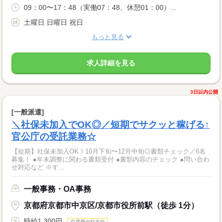
09：00〜17：48（実働07：48、休憩01：00）...
土曜日 日曜日 祝日
もっと見る
求人詳細を見る
3日以内公開
[一般派遣]
＼社保未加入でOK◎／短期でサクッと稼げる↑
官公庁の受託業務☆
【短期】社保未加入OK！10月下旬〜12月中旬◎書類チェック／6名
募集！ ●年末調整に関わる書類受付 ●書類内容のチェック ●問い合わ
せ対応など ※す...
一般事務・OA事務
京都府京都市中京区/京都市役所前駅（徒歩 1分）
時給1,300円
交通費全額支給