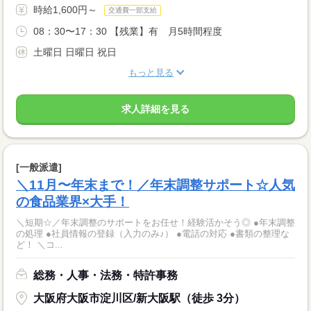
時給1,600円～
交通費一部支給
08：30〜17：30 【残業】有 月5時間程度
土曜日 日曜日 祝日
もっと見る
求人詳細を見る
[一般派遣]
＼11月〜年末まで！／年末調整サポート☆人気
の食品業界×大手！
＼短期☆／年末調整のサポートをお任せ！経験活かそう◎ ●年末調整
の処理 ●社員情報の登録（入力のみ♪） ●電話の対応 ●書類の整理な
ど！ ＼コ...
総務・人事・法務・特許事務
大阪府大阪市淀川区/新大阪駅（徒歩 3分）