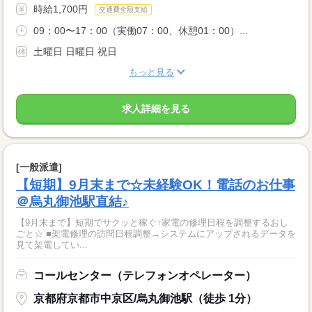
時給1,700円
交通費全額支給
09：00〜17：00（実働07：00、休憩01：00）...
土曜日 日曜日 祝日
もっと見る
求人詳細を見る
[一般派遣]
【短期】9月末まで☆未経験OK！電話のお仕事
＠烏丸御池駅直結♪
【9月末まで】短期でサクッと稼ぐ↑家電の修理日程を調整するおし
ごと☆ ■架電修理の訪問日程調整→システムにアップされるデータを
見て架電してい...
コールセンター（テレフォンオペレーター）
京都府京都市中京区/烏丸御池駅（徒歩 1分）