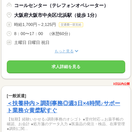
コールセンター（テレフォンオペレーター）
大阪府大阪市中央区/北浜駅（徒歩 1分）
時給1,700円～2,125円
交通費一部支給
8：00〜17：00 （休憩60分）
土曜日 日曜日 祝日
もっと見る
求人詳細を見る
3日以内公開
[一般派遣]
＜扶養枠内＞調剤事務◎週3日×4時間♪サポー
ト業務☆黄檗駅すぐ
【短期】経験いかせる♪調剤事務のオシゴト ●受付対応→お薬手帳の
確認、お会計 ●処方箋のデータ入力 ●医薬品の発注・検品、在庫管理
●調剤に関...