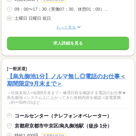
09：00〜17：30（実働07：30、休憩01：00）...
土曜日 日曜日 祝日
もっと見る
求人詳細を見る
[一般派遣]
【烏丸御池1分】ノルマ無し◎電話のお仕事＜
期間限定9月末まで＞
＜社保未加入×短期9月末まで＞修理日程を確認する電話のお仕事★
烏丸御池 ○システム上に上がってきた依頼内容を確認 ○架電業務
（約〜50件/日ほど...
コールセンター（テレフォンオペレーター）
京都府京都市中京区/烏丸御池駅（徒歩 1分）
時給1,400円
交通費全額支給