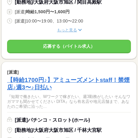
[勤務地]/大阪府大阪市旭区 / 関目高殿駅
[派遣]
時給1,500円〜1,600円
[派遣]10:00〜19:00、13:00〜22:00
もっと見る
応募する（バイトル求人）
[派遣]
【時給1700円♪】アミューズメントstaff！禁煙
店♪週3〜♪日払い
『短期で働きたい、Wワークで稼ぎたい、週3勤務がしたい そんなワ
ガママも聞かせてください DITA』なら有名店や地元店舗まで、あな
たのご希望に沿った...
[派遣]パチンコ・スロット(ホール)
[勤務地]/大阪府大阪市旭区 / 千林大宮駅