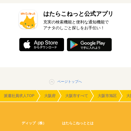
はたらこねっと公式アプリ
充実の検索機能と便利な通知機能で
アナタのしごと探しをお手伝い！
ページトップへ
派遣社員求人TOP
大阪府
大阪市すべて
大阪市旭区
大
ディップ（株）
はたらこねっととは