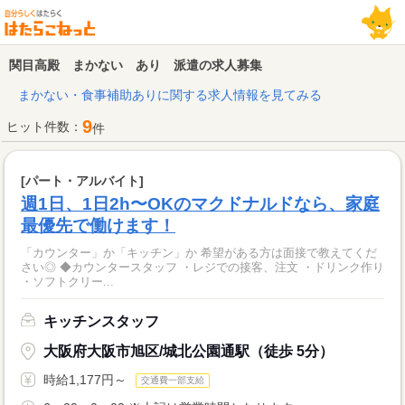
関目高殿 まかない あり 派遣の求人募集
まかない・食事補助ありに関する求人情報を見てみる
9
ヒット件数：
件
[パート・アルバイト]
週1日、1日2h〜OKのマクドナルドなら、家庭
最優先で働けます！
「カウンター」か「キッチン」か 希望がある方は面接で教えてくだ
さい◎ ◆カウンタースタッフ ・レジでの接客、注文 ・ドリンク作り
・ソフトクリー...
キッチンスタッフ
大阪府大阪市旭区/城北公園通駅（徒歩 5分）
時給1,177円～
交通費一部支給