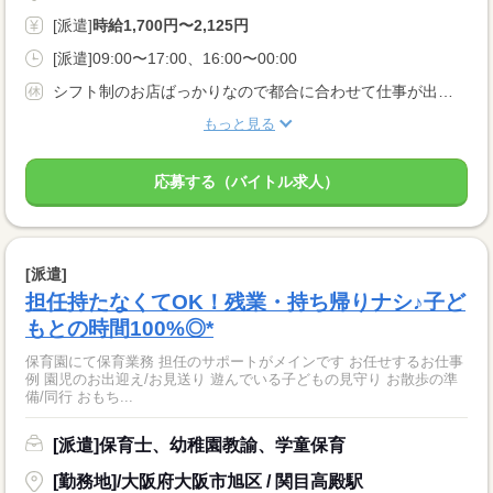
[派遣]
時給1,700円〜2,125円
[派遣]09:00〜17:00、16:00〜00:00
シフト制のお店ばっかりなので都合に合わせて仕事が出来ます！！ 学生・Ｗワークの方も空いている時間を有効に使っちゃおう！！ 学生の方はテスト等の予定もどんどん言って下さい！！
もっと見る
応募する（バイトル求人）
[派遣]
担任持たなくてOK！残業・持ち帰りナシ♪子ど
もとの時間100%◎*
保育園にて保育業務 担任のサポートがメインです お任せするお仕事
例 園児のお出迎え/お見送り 遊んでいる子どもの見守り お散歩の準
備/同行 おもち...
[派遣]保育士、幼稚園教諭、学童保育
[勤務地]/大阪府大阪市旭区 / 関目高殿駅