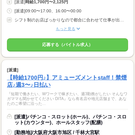
[派遣]
時給1,700円〜2,125円
[派遣]09:00〜17:00、16:00〜00:00
シフト制のお店ばっかりなので都合に合わせて仕事が出来ます！！ 学生・Ｗワークの方も空いている時間を有効に使っちゃおう！！ 学生の方はテスト等の予定もどんどん言って下さい！！
もっと見る
応募する（バイトル求人）
[派遣]
【時給1700円♪】アミューズメントstaff！禁煙
店♪週3〜♪日払い
『短期で働きたい、Wワークで稼ぎたい、週3勤務がしたい そんなワ
ガママも聞かせてください DITA』なら有名店や地元店舗まで、あな
たのご希望に沿った...
[派遣]パチンコ・スロット(ホール)、パチンコ・スロ
ット(カウンター)、ホールスタッフ(配膳)
[勤務地]/大阪府大阪市旭区 / 千林大宮駅