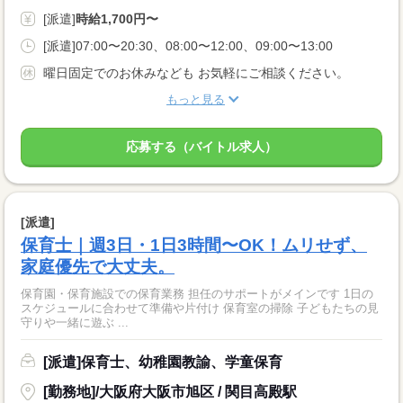
[派遣]
時給1,700円〜
[派遣]07:00〜20:30、08:00〜12:00、09:00〜13:00
曜日固定でのお休みなども お気軽にご相談ください。
もっと見る
応募する（バイトル求人）
[派遣]
保育士｜週3日・1日3時間〜OK！ムリせず、
家庭優先で大丈夫。
保育園・保育施設での保育業務 担任のサポートがメインです 1日の
スケジュールに合わせて準備や片付け 保育室の掃除 子どもたちの見
守りや一緒に遊ぶ ...
[派遣]保育士、幼稚園教諭、学童保育
[勤務地]/大阪府大阪市旭区 / 関目高殿駅