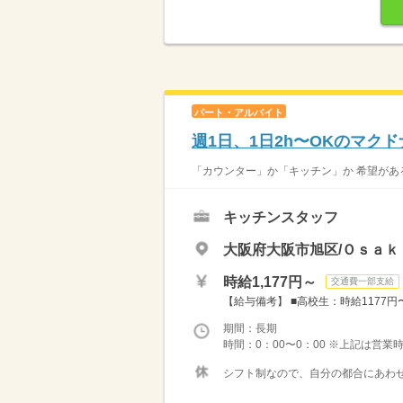
パート・アルバイト
週1日、1日2h〜OKのマク
「カウンター」か「キッチン」か 希望がある
キッチンスタッフ
大阪府大阪市旭区/Ｏｓａｋ
時給1,177円～
交通費一部支給
【給与備考】 ■高校生：時給1177円〜 
期間：長期
時間：0：00〜0：00 ※上記は営
シフト制なので、自分の都合にあわせ