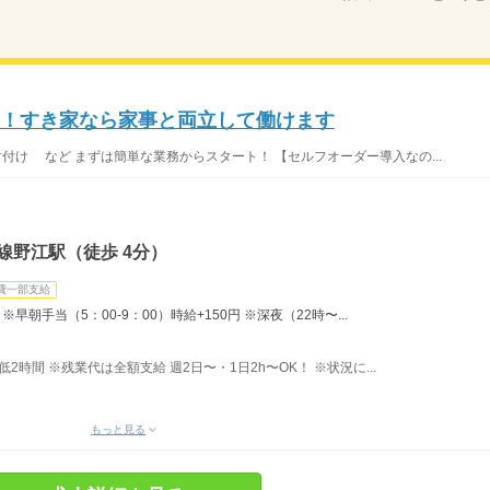
K！すき家なら家事と両立して働けます
片付け など まずは簡単な業務からスタート！ 【セルフオーダー導入なの...
線野江駅（徒歩 4分）
費一部支給
早朝手当（5：00-9：00）時給+150円 ※深夜（22時〜...
最低2時間 ※残業代は全額支給 週2日〜・1日2h〜OK！ ※状況に...
もっと見る