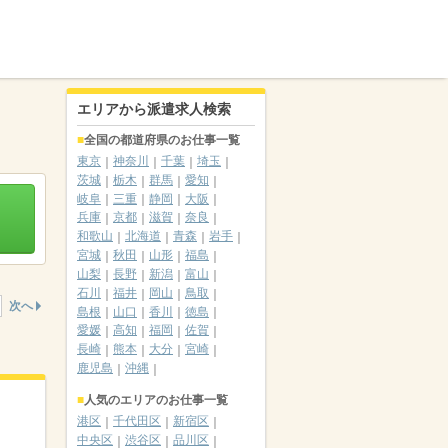
エリアから派遣求人検索
全国の都道府県のお仕事一覧
東京
神奈川
千葉
埼玉
茨城
栃木
群馬
愛知
岐阜
三重
静岡
大阪
兵庫
京都
滋賀
奈良
和歌山
北海道
青森
岩手
宮城
秋田
山形
福島
山梨
長野
新潟
富山
石川
福井
岡山
鳥取
次へ
島根
山口
香川
徳島
愛媛
高知
福岡
佐賀
長崎
熊本
大分
宮崎
鹿児島
沖縄
人気のエリアのお仕事一覧
港区
千代田区
新宿区
中央区
渋谷区
品川区