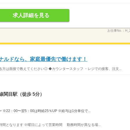
求人詳細を見る
お仕事No.：
H_
ドナルドなら、家庭最優先で働けます！
方は面接で教えてください◎ ◆カウンタースタッフ ・レジでの接客、注文...
線関目駅（徒歩 5分）
※22：00〜翌5：00は時給25％UP ※給与は1分単位で...
業時間となります ※曜日によって営業時間 勤務時間が異なる場...