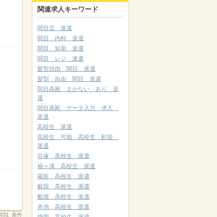
関連求人キーワード
関目店 派遣
関目 内科 派遣
関目 短期 派遣
関目 レジ 派遣
髪型自由 関目 派遣
髪型 自由 関目 派遣
関目高殿 まかない あり 派
遣
関目高殿 データ入力 求人
派遣
高校生 派遣
高校生 可能 高校生 歓迎
派遣
谷塚 高校生 派遣
袖ヶ浦 高校生 派遣
蔵前 高校生 派遣
蘇我 高校生 派遣
船堀 高校生 派遣
赤池 高校生 派遣
_3631_条件