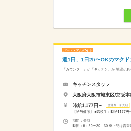
パート・アルバイト
週1日、1日2h〜OKのマク
「カウンター」か「キッチン」か 希望がある
キッチンスタッフ
大阪府大阪市城東区/京阪本
時給1,177円～
交通費一部支給
【給与備考】 ■高校生：時給1177円〜 
期間：長期
時間：9：30〜20：30 ※上記は営