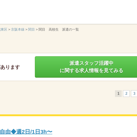
】
城東区
>
京阪本線
>
関目
>
関目 高校生 派遣の一覧
派遣スタッフ活躍中
があります
に関する求人情報を見てみる
1
2
3
由◆週2日/1日3h〜