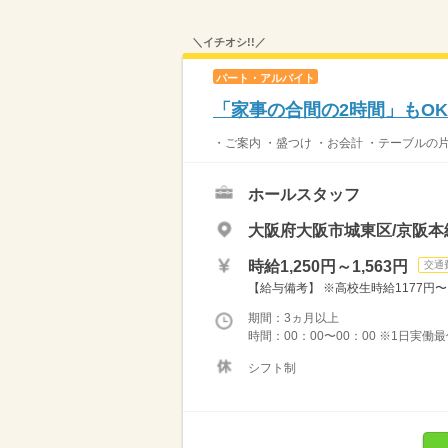
＼イチオシ!!／
パート・アルバイト
「家事の合間の2時間」もO
・ご案内 ・盛つけ ・お会計 ・テーブルの
ホールスタッフ
大阪府大阪市城東区/京阪本
時給1,250円～1,563円
交通
【給与備考】 ※高校生時給1177円〜 ※
期間：3ヵ月以上
時間：00：00〜00：00 ※1日実働
シフト制