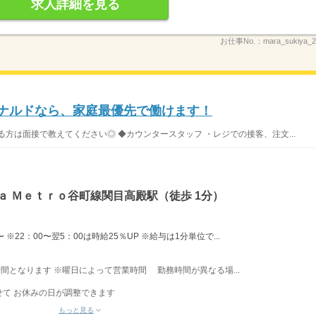
求人詳細を見る
お仕事No.：
mara_sukiya
ドナルドなら、家庭最優先で働けます！
方は面接で教えてください◎ ◆カウンタースタッフ ・レジでの接客、注文...
ａ Ｍｅｔｒｏ谷町線関目高殿駅（徒歩 1分）
※22：00〜翌5：00は時給25％UP ※給与は1分単位で...
業時間となります ※曜日によって営業時間 勤務時間が異なる場...
て お休みの日が調整できます
もっと見る