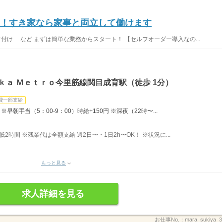
K！すき家なら家事と両立して働けます
片付け など まずは簡単な業務からスタート！ 【セルフオーダー導入なの...
ｋａ Ｍｅｔｒｏ今里筋線関目成育駅（徒歩 1分）
費一部支給
早朝手当（5：00-9：00）時給+150円 ※深夜（22時〜...
最低2時間 ※残業代は全額支給 週2日〜・1日2h〜OK！ ※状況に...
もっと見る
求人詳細を見る
お仕事No.：
mara_sukiya