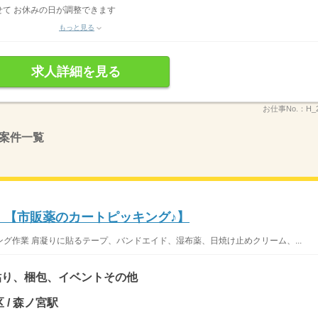
て お休みの日が調整できます
もっと見る
求人詳細を見る
お仕事No.：
H_
案件一覧
K！】【市販薬のカートピッキング♪】
グ作業 肩凝りに貼るテープ、バンドエイド、湿布薬、日焼け止めクリーム、...
貼り、梱包、イベントその他
 / 森ノ宮駅