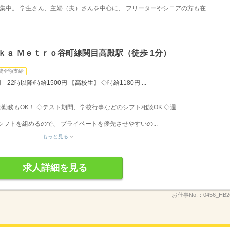
集中。 学生さん、主婦（夫）さんを中心に、 フリーターやシニアの方も在...
ｋａ Ｍｅｔｒｏ谷町線関目高殿駅（徒歩 1分）
費全額支給
22時以降/時給1500円 【高校生】 ◇時給1180円 ...
みの勤務もOK！ ◇テスト期間、学校行事などのシフト相談OK ◇週...
フトを組めるので、 プライベートを優先させやすいの...
もっと見る
求人詳細を見る
お仕事No.：
0456_HB