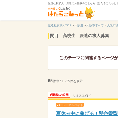
派遣社員求人・派遣のお仕事のことなら【はたらこねっと
派遣社員求人TOP
>
大阪府
>
大阪市すべて
>
大阪市
関目 高校生 派遣の求人募集
このテーマに関連するページ
65
件中 / 1～25件を表示
1週間以内公開
＼オススメ!／
パート・アルバイト
夏休み中に稼げる！髪色髪型自