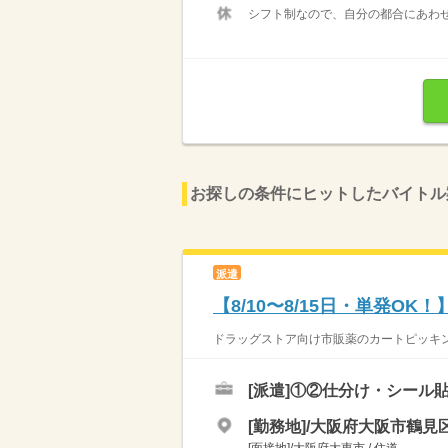
シフト制なので、自分の都合にあわせ
お探しの条件にヒットしたバイトル
派遣
【8/10〜8/15日・単発O
ドラッグストア向け市販薬のカートピッキン
[派遣]
①②仕分け・シール
[勤務地]/大阪府大阪市鶴見区
[面接地]/大阪府大東市 / 住道