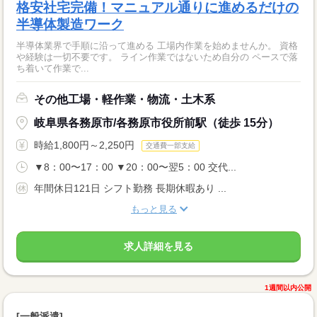
格安社宅完備！マニュアル通りに進めるだけの
半導体製造ワーク
半導体業界で手順に沿って進める 工場内作業を始めませんか。 資格
や経験は一切不要です。 ライン作業ではないため自分の ペースで落
ち着いて作業で...
その他工場・軽作業・物流・土木系
岐阜県各務原市/各務原市役所前駅（徒歩 15分）
時給1,800円～2,250円
交通費一部支給
▼8：00〜17：00 ▼20：00〜翌5：00 交代...
年間休日121日 シフト勤務 長期休暇あり ...
もっと見る
求人詳細を見る
1週間以内公開
[一般派遣]