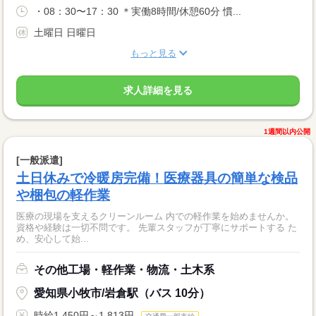
・08：30〜17：30 ＊実働8時間/休憩60分 慣...
土曜日 日曜日
もっと見る
求人詳細を見る
1週間以内公開
[一般派遣]
土日休みで冷暖房完備！医療器具の簡単な検品
や梱包の軽作業
医療の現場を支えるクリーンルーム 内での軽作業を始めませんか。
資格や経験は一切不問です。 先輩スタッフが丁寧にサポートする た
め、安心して始...
その他工場・軽作業・物流・土木系
愛知県小牧市/岩倉駅（バス 10分）
時給1,450円～1,813円