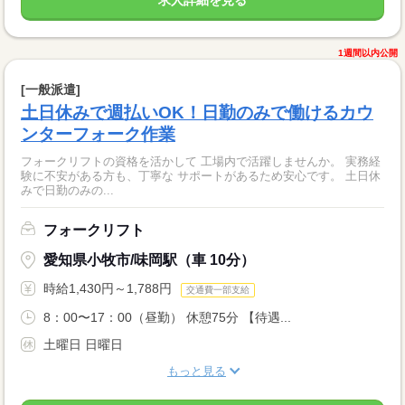
求人詳細を見る
1週間以内公開
[一般派遣]
土日休みで週払いOK！日勤のみで働けるカウ
ンターフォーク作業
フォークリフトの資格を活かして 工場内で活躍しませんか。 実務経
験に不安がある方も、丁寧な サポートがあるため安心です。 土日休
みで日勤のみの...
フォークリフト
愛知県小牧市/味岡駅（車 10分）
時給1,430円～1,788円
交通費一部支給
8：00〜17：00（昼勤） 休憩75分 【待遇...
土曜日 日曜日
もっと見る