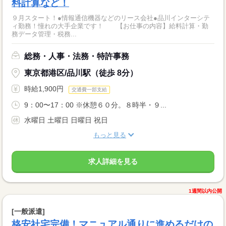
料計算など！
９月スタート！●情報通信機器などのリース会社●品川インターシテ
ィ勤務！憧れの大手企業です！ 【お仕事の内容】給料計算・勤
務データ管理・税務...
総務・人事・法務・特許事務
東京都港区/品川駅（徒歩 8分）
時給1,900円
交通費一部支給
9：00〜17：00 ※休憩６０分。８時半・９...
水曜日 土曜日 日曜日 祝日
もっと見る
求人詳細を見る
1週間以内公開
[一般派遣]
格安社宅完備！マニュアル通りに進めるだけの