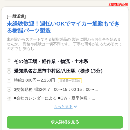
1週間以内公開
[一般派遣]
未経験歓迎！週払いOKでマイカー通勤もでき
る樹脂パーツ製造
未経験からスタートできる樹脂製品の 製造に関わるお仕事を始めま
せんか。 資格や経験は一切不問です。 丁寧な研修があるため初めて
の方でも 安心し...
その他工場・軽作業・物流・土木系
愛知県名古屋市中村区/八田駅（徒歩 13分）
時給1,800円～2,250円
交通費一部支給
3交替勤務 4勤2休 7：00〜15：00 15：00〜...
■会社カレンダーによる ■GW・夏季休暇・...
もっと見る
求人詳細を見る