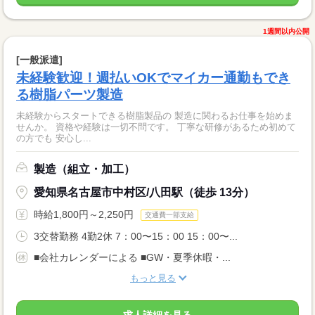
1週間以内公開
[一般派遣]
未経験歓迎！週払いOKでマイカー通勤もでき
る樹脂パーツ製造
未経験からスタートできる樹脂製品の 製造に関わるお仕事を始めま
せんか。 資格や経験は一切不問です。 丁寧な研修があるため初めて
の方でも 安心し...
製造（組立・加工）
愛知県名古屋市中村区/八田駅（徒歩 13分）
時給1,800円～2,250円
交通費一部支給
3交替勤務 4勤2休 7：00〜15：00 15：00〜...
■会社カレンダーによる ■GW・夏季休暇・...
もっと見る