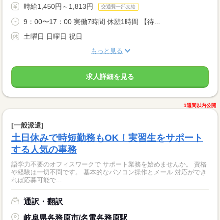
時給1,450円～1,813円
交通費一部支給
9：00〜17：00 実働7時間 休憩1時間 【待...
土曜日 日曜日 祝日
もっと見る
求人詳細を見る
1週間以内公開
[一般派遣]
土日休みで時短勤務もOK！実習生をサポート
する人気の事務
語学力不要のオフィスワークで サポート業務を始めませんか。 資格
や経験は一切不問です。 基本的なパソコン操作とメール 対応ができ
れば応募可能で...
通訳・翻訳
岐阜県各務原市/名電各務原駅