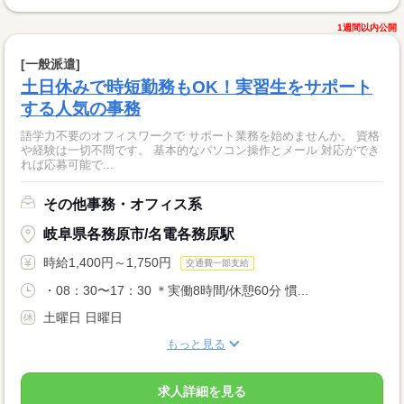
1週間以内公開
[一般派遣]
土日休みで時短勤務もOK！実習生をサポート
する人気の事務
語学力不要のオフィスワークで サポート業務を始めませんか。 資格
や経験は一切不問です。 基本的なパソコン操作とメール 対応ができ
れば応募可能で...
その他事務・オフィス系
岐阜県各務原市/名電各務原駅
時給1,400円～1,750円
交通費一部支給
・08：30〜17：30 ＊実働8時間/休憩60分 慣...
土曜日 日曜日
もっと見る
求人詳細を見る