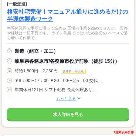
[一般派遣]
格安社宅完備！マニュアル通りに進めるだけの
半導体製造ワーク
半導体業界で手順に沿って進める 工場内作業を始めませんか。 資格
や経験は一切不要です。 ライン作業ではないため自分の ペースで落
ち着いて作業で...
製造（組立・加工）
岐阜県各務原市/各務原市役所前駅（徒歩 15分）
時給1,800円～2,250円
交通費一部支給
▼8：00〜17：00 ▼20：00〜翌5：00 交代...
年間休日121日 シフト勤務 長期休暇あり ...
もっと見る
求人詳細を見る
1週間以内公開