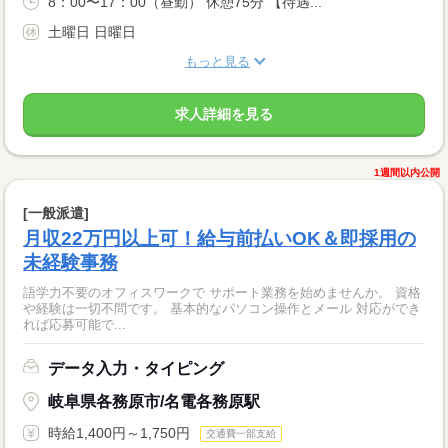
8：00〜17：00（昼勤） 休憩75分 【待遇...
土曜日 日曜日
もっと見る
求人詳細を見る
1週間以内公開
[一般派遣]
月収22万円以上可！給与前払いOK＆即採用の
未経験事務
語学力不要のオフィスワークで サポート業務を始めませんか。 資格
や経験は一切不問です。 基本的なパソコン操作とメール 対応ができ
れば応募可能で...
データ入力・タイピング
岐阜県各務原市/名電各務原駅
時給1,400円～1,750円
交通費一部支給