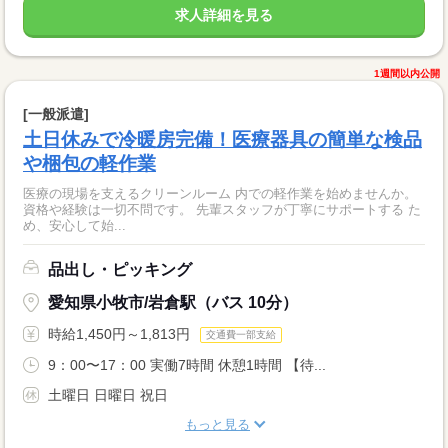
求人詳細を見る
1週間以内公開
[一般派遣]
土日休みで冷暖房完備！医療器具の簡単な検品
や梱包の軽作業
医療の現場を支えるクリーンルーム 内での軽作業を始めませんか。
資格や経験は一切不問です。 先輩スタッフが丁寧にサポートする た
め、安心して始...
品出し・ピッキング
愛知県小牧市/岩倉駅（バス 10分）
時給1,450円～1,813円
交通費一部支給
9：00〜17：00 実働7時間 休憩1時間 【待...
土曜日 日曜日 祝日
もっと見る