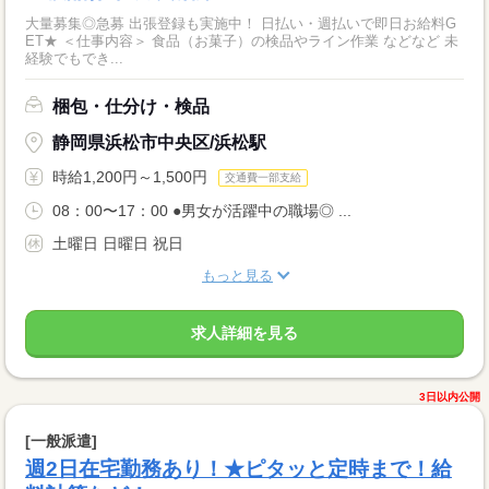
大量募集◎急募 出張登録も実施中！ 日払い・週払いで即日お給料G
ET★ ＜仕事内容＞ 食品（お菓子）の検品やライン作業 などなど 未
経験でもでき...
梱包・仕分け・検品
静岡県浜松市中央区/浜松駅
時給1,200円～1,500円
交通費一部支給
08：00〜17：00 ●男女が活躍中の職場◎ ...
土曜日 日曜日 祝日
もっと見る
求人詳細を見る
3日以内公開
[一般派遣]
週2日在宅勤務あり！★ピタッと定時まで！給