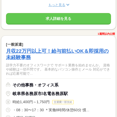
もっと見る
求人詳細を見る
1週間以内公開
[一般派遣]
月収22万円以上可！給与前払いOK＆即採用の
未経験事務
語学力不要のオフィスワークで サポート業務を始めませんか。 資格
や経験は一切不問です。 基本的なパソコン操作とメール 対応ができ
れば応募可能で...
その他事務・オフィス系
岐阜県各務原市/名電各務原駅
時給1,400円～1,750円
交通費一部支給
・08：30〜17：30 ＊実働8時間/休憩60分 慣...