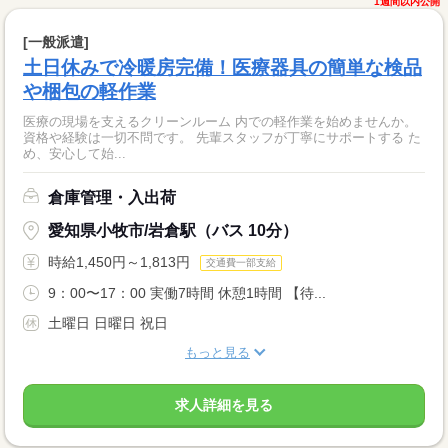
1週間以内公開
[一般派遣]
土日休みで冷暖房完備！医療器具の簡単な検品
や梱包の軽作業
医療の現場を支えるクリーンルーム 内での軽作業を始めませんか。
資格や経験は一切不問です。 先輩スタッフが丁寧にサポートする た
め、安心して始...
倉庫管理・入出荷
愛知県小牧市/岩倉駅（バス 10分）
時給1,450円～1,813円
交通費一部支給
9：00〜17：00 実働7時間 休憩1時間 【待...
土曜日 日曜日 祝日
もっと見る
求人詳細を見る