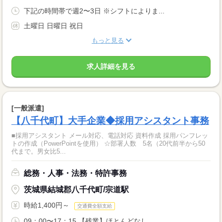
下記の時間帯で週2〜3日 ※シフトによりま...
土曜日 日曜日 祝日
もっと見る
求人詳細を見る
[一般派遣]
【八千代町】大手企業◆採用アシスタント事務
■採用アシスタント メール対応、電話対応 資料作成 採用パンフレッ
トの作成（PowerPointを使用） ☆部署人数 5名（20代前半から50
代まで。男女比5...
総務・人事・法務・特許事務
茨城県結城郡八千代町/宗道駅
時給1,400円～
交通費全額支給
09：00〜17：15 【残業】ほとんどなし