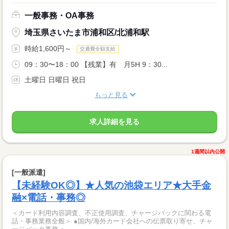
一般事務・OA事務
埼玉県さいたま市浦和区/北浦和駅
時給1,600円～
交通費全額支給
09：30〜18：00 【残業】有 月5H 9：30...
土曜日 日曜日 祝日
もっと見る
求人詳細を見る
1週間以内公開
[一般派遣]
【未経験OK◎】★人気の池袋エリア★大手金
融×電話・事務◎
＜カード利用内容調査、不正使用調査、チャージバックに関わる電
話・事務業務全般＞ ●国内/海外カード会社への伝票取り寄せ、チャ