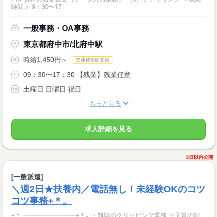
時間＞ 9：30〜17...
一般事務・OA事務
東京都府中市/北府中駅
時給1,450円～
交通費全額支給
09：30〜17：30 【残業】残業任意
土曜日 日曜日 祝日
もっと見る
求人詳細を見る
3日以内公開
[一般派遣]
＼週2日★扶養内／電話無し！未経験OKのコツ
コツ事務+＊。
+＊.---------------------------+＊｡ ・雑誌のクリッピング業務 ⇒文言の記