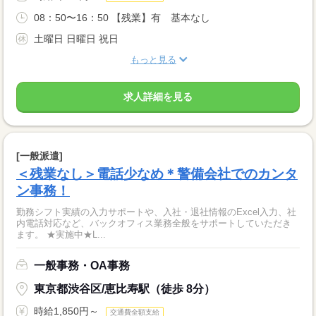
08：50〜16：50 【残業】有 基本なし
土曜日 日曜日 祝日
もっと見る
求人詳細を見る
[一般派遣]
＜残業なし＞電話少なめ＊警備会社でのカンタ
ン事務！
勤務シフト実績の入力サポートや、入社・退社情報のExcel入力、社
内電話対応など、バックオフィス業務全般をサポートしていただき
ます。 ★実施中★L...
一般事務・OA事務
東京都渋谷区/恵比寿駅（徒歩 8分）
時給1,850円～
交通費全額支給