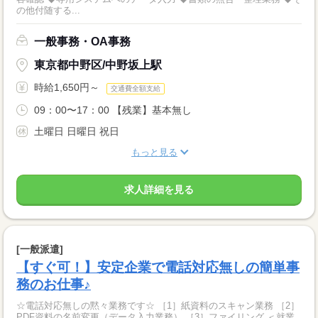
の他付随する...
一般事務・OA事務
東京都中野区/中野坂上駅
時給1,650円～
交通費全額支給
09：00〜17：00 【残業】基本無し
土曜日 日曜日 祝日
もっと見る
求人詳細を見る
[一般派遣]
【すぐ可！】安定企業で電話対応無しの簡単事
務のお仕事♪
☆電話対応無しの黙々業務です☆ ［1］紙資料のスキャン業務 ［2］
PDF資料の名前変更（データ入力業務） ［3］ファイリング ＜就業