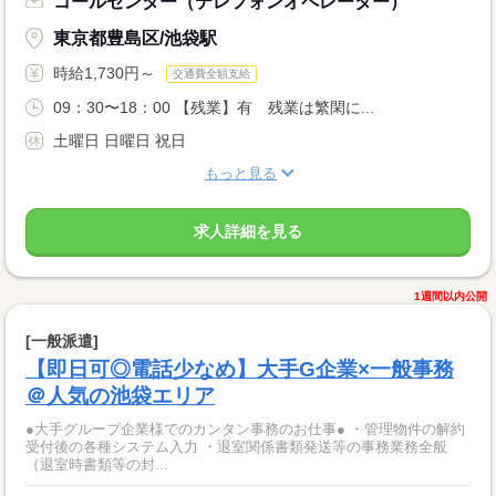
コールセンター（テレフォンオペレーター）
東京都豊島区/池袋駅
時給1,730円～
交通費全額支給
09：30〜18：00 【残業】有 残業は繁閑に...
土曜日 日曜日 祝日
もっと見る
求人詳細を見る
1週間以内公開
[一般派遣]
【即日可◎電話少なめ】大手G企業×一般事務
＠人気の池袋エリア
●大手グループ企業様でのカンタン事務のお仕事● ・管理物件の解約
受付後の各種システム入力 ・退室関係書類発送等の事務業務全般
（退室時書類等の封...