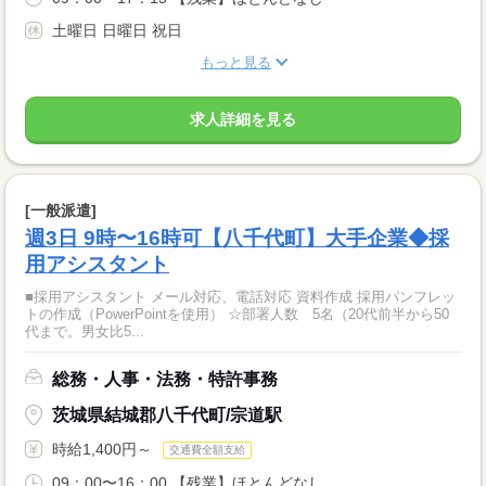
土曜日 日曜日 祝日
もっと見る
求人詳細を見る
[一般派遣]
週3日 9時〜16時可【八千代町】大手企業◆採
用アシスタント
■採用アシスタント メール対応、電話対応 資料作成 採用パンフレッ
トの作成（PowerPointを使用） ☆部署人数 5名（20代前半から50
代まで。男女比5...
総務・人事・法務・特許事務
茨城県結城郡八千代町/宗道駅
時給1,400円～
交通費全額支給
09：00〜16：00 【残業】ほとんどなし