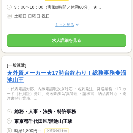
9：00〜18：00（実働8時間／休憩60分） ★...
土曜日 日曜日 祝日
もっと見る
求人詳細を見る
[一般派遣]
★外資メーカー★17時台終わり！総務事務◆溜
池山王
・代表電話対応、内線電話取次ぎ対応 ・名刺発注、発送業務 ・ID カ
ード（社員証）発注、発送業務 写真管理 ・請求書、納品書対応 ・発
注書発行業務、...
総務・人事・法務・特許事務
東京都千代田区/溜池山王駅
時給1,800円～
交通費全額支給