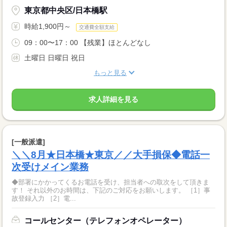
東京都中央区/日本橋駅
時給1,900円～
交通費全額支給
09：00〜17：00 【残業】ほとんどなし
土曜日 日曜日 祝日
もっと見る
求人詳細を見る
[一般派遣]
＼＼8月★日本橋★東京／／大手損保◆電話一
次受けメイン業務
◆部署にかかってくるお電話を受け、担当者への取次をして頂きま
す！ それ以外のお時間は、下記のご対応をお願いします。 ［1］事
故登録入力 ［2］電...
コールセンター（テレフォンオペレーター）