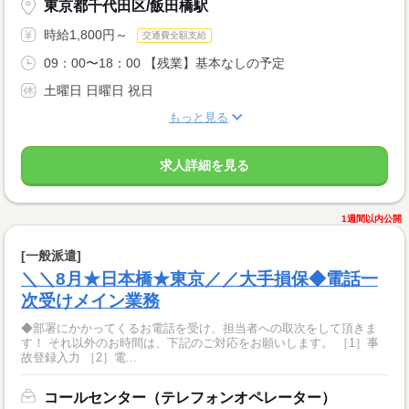
東京都千代田区/飯田橋駅
時給1,800円～
交通費全額支給
09：00〜18：00 【残業】基本なしの予定
土曜日 日曜日 祝日
もっと見る
求人詳細を見る
1週間以内公開
[一般派遣]
＼＼8月★日本橋★東京／／大手損保◆電話一
次受けメイン業務
◆部署にかかってくるお電話を受け、担当者への取次をして頂きま
す！ それ以外のお時間は、下記のご対応をお願いします。 ［1］事
故登録入力 ［2］電...
コールセンター（テレフォンオペレーター）