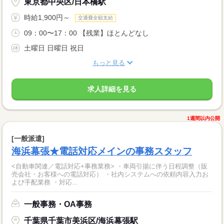
東京都中央区/日本橋駅
時給1,900円～
交通費全額支給
09：00〜17：00 【残業】ほとんどなし
土曜日 日曜日 祝日
もっと見る
求人詳細を見る
1週間以内公開
[一般派遣]
海浜幕張★電話対応メインの事務スタッフ
<自動車関連／電話対応+事務業務> ・車両引揚に伴う日程調整（販
売会社・お客様への電話対応） ・社内システムへの依頼内容入力お
よび手配業務 ・対応...
一般事務・OA事務
千葉県千葉市美浜区/海浜幕張駅