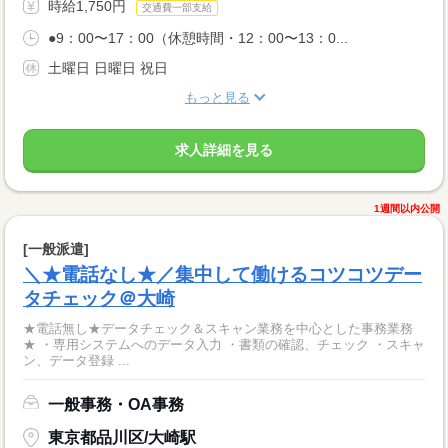
時給1,750円
交通費一部支給
●9：00〜17：00（休憩時間・12：00〜13：0...
土曜日 日曜日 祝日
もっと見る
求人詳細を見る
1週間以内公開
[一般派遣]
＼★電話なし★／集中して働けるコツコツデー
タチェック＠大崎
★電話無し★データチェック＆スキャン業務を中心とした事務業務
★ ・専用システムへのデータ入力 ・書類の確認、チェック ・スキャ
ン、データ登録 ...
一般事務・OA事務
東京都品川区/大崎駅