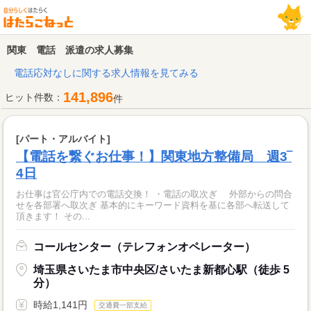
関東 電話 派遣の求人募集
電話応対なしに関する求人情報を見てみる
141,896
ヒット件数：
件
[パート・アルバイト]
【電話を繋ぐお仕事！】関東地方整備局 週3‾
4日
お仕事は官公庁内での電話交換！ ・電話の取次ぎ 外部からの問合
せを各部署へ取次ぎ 基本的にキーワード資料を基に各部へ転送して
頂きます！ その...
コールセンター（テレフォンオペレーター）
埼玉県さいたま市中央区/さいたま新都心駅（徒歩 5
分）
時給1,141円
交通費一部支給