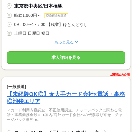
東京都中央区/日本橋駅
時給1,900円～
交通費全額支給
09：00〜17：00 【残業】ほとんどなし
土曜日 日曜日 祝日
もっと見る
求人詳細を見る
1週間以内公開
[一般派遣]
【未経験OK◎】★大手カード会社×電話・事務
◎池袋エリア
＜カード利用内容調査、不正使用調査、チャージバックに関わる電
話・事務業務全般＞ ●国内/海外カード会社への伝票取り寄せ、チャ
ージバック事務 ●...