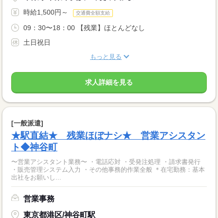
時給1,500円～
交通費全額支給
09：30〜18：00 【残業】ほとんどなし
土日祝日
もっと見る
求人詳細を見る
[一般派遣]
★駅直結★ 残業ほぼナシ★ 営業アシスタン
ト◆神谷町
〜営業アシスタント業務〜 ・電話応対 ・受発注処理 ・請求書発行
・販売管理システム入力 ・その他事務的作業全般 ＊在宅勤務：基本
出社をお願いし...
営業事務
東京都港区/神谷町駅