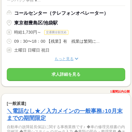
ージバック事務 ●...
コールセンター（テレフォンオペレーター）
東京都豊島区/池袋駅
時給1,730円～
交通費全額支給
09：30〜18：00 【残業】有 残業は繁閑に...
土曜日 日曜日 祝日
もっと見る
求人詳細を見る
1週間以内公開
[一般派遣]
＼電話なし★／入力メインの一般事務♪10月末
までの期間限定
自動車の故障延長保証に関する事務業務です♪ ◆車の修理見積書の内
容確認 ◆専用システムへのデータ入力 ◆書類の照合・整理業務 ◆そ