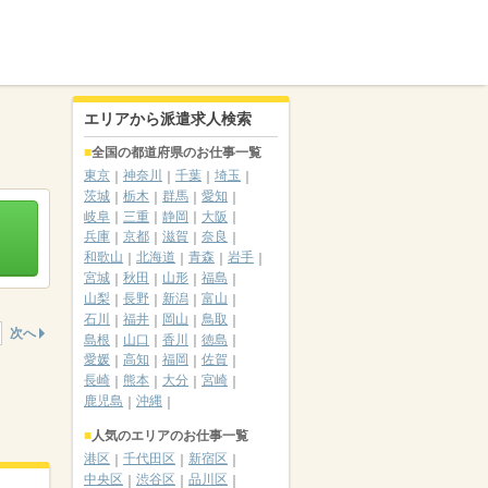
エリアから派遣求人検索
全国の都道府県のお仕事一覧
東京
神奈川
千葉
埼玉
茨城
栃木
群馬
愛知
岐阜
三重
静岡
大阪
兵庫
京都
滋賀
奈良
和歌山
北海道
青森
岩手
宮城
秋田
山形
福島
山梨
長野
新潟
富山
石川
福井
岡山
鳥取
次へ
島根
山口
香川
徳島
愛媛
高知
福岡
佐賀
長崎
熊本
大分
宮崎
鹿児島
沖縄
人気のエリアのお仕事一覧
港区
千代田区
新宿区
中央区
渋谷区
品川区