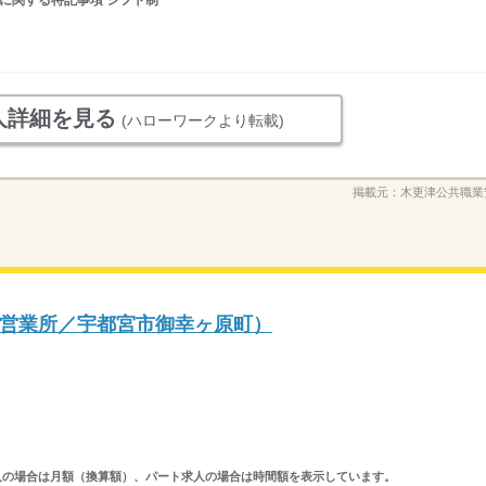
時間に関する特記事項 シフト制
人詳細を見る
(ハローワークより転載)
掲載元：
木更津公共職業
営業所／宇都宮市御幸ヶ原町）
ルタイム求人の場合は月額（換算額）、パート求人の場合は時間額を表示しています。