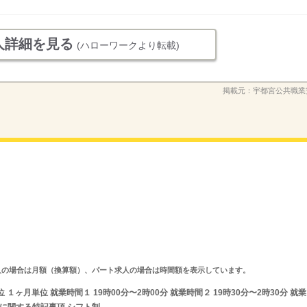
人詳細を見る
(ハローワークより転載)
掲載元：
宇都宮公共職業
ルタイム求人の場合は月額（換算額）、パート求人の場合は時間額を表示しています。
ヶ月単位 就業時間１ 19時00分〜2時00分 就業時間２ 19時30分〜2時30分 就業