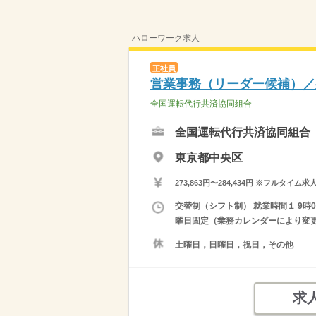
ハローワーク求人
正社員
営業事務（リーダー候補）／
全国運転代行共済協同組合
全国運転代行共済協同組合
東京都中央区
273,863円〜284,434円 ※フ
交替制（シフト制） 就業時間１ 9時00
曜日固定（業務カレンダーにより変
土曜日，日曜日，祝日，その他
求