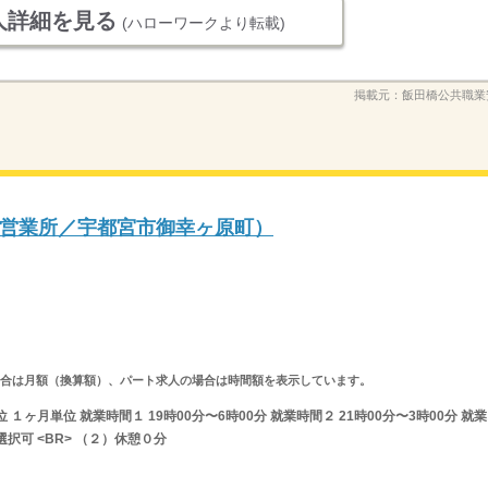
人詳細を見る
(ハローワークより転載)
掲載元：
飯田橋公共職業
営業所／宇都宮市御幸ヶ原町）
求人の場合は月額（換算額）、パート求人の場合は時間額を表示しています。
ヶ月単位 就業時間１ 19時00分〜6時00分 就業時間２ 21時00分〜3時00分 就業
択可 <BR> （２）休憩０分