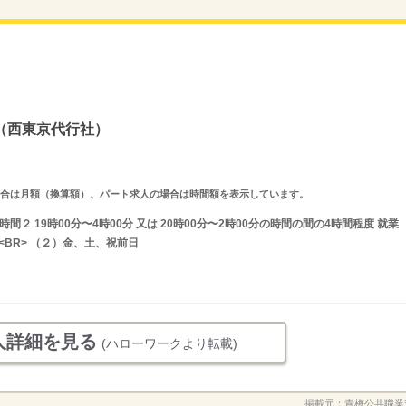
）
（西東京代行社）
求人の場合は月額（換算額）、パート求人の場合は時間額を表示しています。
業時間２ 19時00分〜4時00分 又は 20時00分〜2時00分の時間の間の4時間程度 就業
<BR> （２）金、土、祝前日
人詳細を見る
(ハローワークより転載)
掲載元：
青梅公共職業