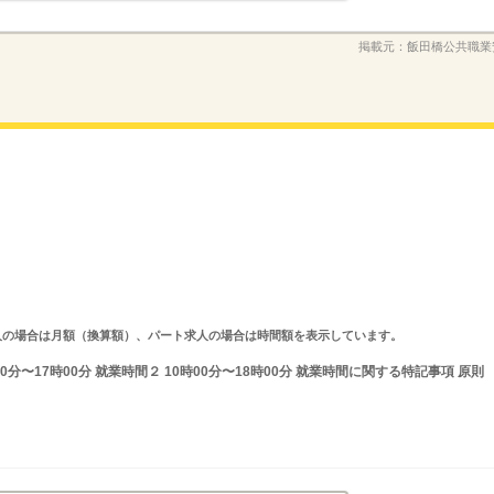
掲載元：
飯田橋公共職業
ルタイム求人の場合は月額（換算額）、パート求人の場合は時間額を表示しています。
分〜17時00分 就業時間２ 10時00分〜18時00分 就業時間に関する特記事項 原則