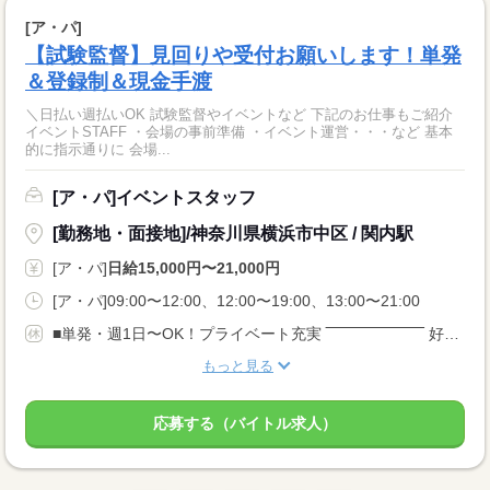
[ア・パ]
【試験監督】見回りや受付お願いします！単発
＆登録制＆現金手渡
＼日払い週払いOK 試験監督やイベントなど 下記のお仕事もご紹介
イベントSTAFF ・会場の事前準備 ・イベント運営・・・など 基本
的に指示通りに 会場...
[ア・パ]イベントスタッフ
[勤務地・面接地]/神奈川県横浜市中区 / 関内駅
[ア・パ]
日給15,000円〜21,000円
[ア・パ]09:00〜12:00、12:00〜19:00、13:00〜21:00
■単発・週1日〜OK！プライベート充実 ‾‾‾‾‾‾‾‾‾‾‾‾‾‾‾‾‾‾ 好きなタイミングで働ける♪ スケジュール調整も楽チンです♪
もっと見る
応募する（バイトル求人）