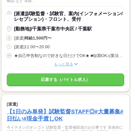
確認 など 未経...
[派遣]試験監督・試験官、案内(インフォメーション/
レセプション)・フロント、受付
[勤務地]/千葉県千葉市中央区 / 千葉駅
[派遣]
時給1,500円〜
[派遣]11:00〜20:00
★自己申告制なので好きな日だけでOK★ ■短期OK♪(業法に基づく規定あり) ■長期休みご相談OK ■土日のみOK ■WワークOK
もっと見る
応募する（バイトル求人）
[派遣]
【1日のみ単発】試験監督STAFF◎#大量募集#
日払い#現金手渡しOK
今イチオシのオシゴト 試験監督・監督補助員のお仕事です 具体的に