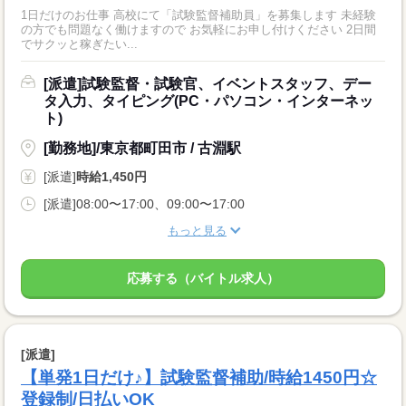
1日だけのお仕事 高校にて「試験監督補助員」を募集します 未経験
の方でも問題なく働けますので お気軽にお申し付けください 2日間
でサクッと稼ぎたい...
[派遣]試験監督・試験官、イベントスタッフ、デー
タ入力、タイピング(PC・パソコン・インターネッ
ト)
[勤務地]/東京都町田市 / 古淵駅
[派遣]
時給1,450円
[派遣]08:00〜17:00、09:00〜17:00
もっと見る
応募する（バイトル求人）
[派遣]
【単発1日だけ♪】試験監督補助/時給1450円☆
登録制/日払いOK