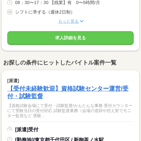
08：30〜17：30 【残業】有 0〜5時間/月
シフトに準ずる（週休2日制）
もっと見る
求人詳細を見る
お探しの条件にヒットしたバイトル案件一覧
[派遣]
【受付未経験歓迎】資格試験センター運営/受
付・試験監督
【資格試験会場にて受付・試験監督/かんたんな事務 受付カウンター
にて受験当日の受付対応 試験監督業務（会場の巡回や控え室でモニ
ター監視など 受験...
[派遣]受付
[勤務地]/東京都千代田区 / 新御茶ノ水駅