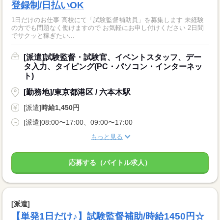
登録制/日払いOK
1日だけのお仕事 高校にて「試験監督補助員」を募集します 未経験
の方でも問題なく働けますので お気軽にお申し付けください 2日間
でサクッと稼ぎたい...
[派遣]試験監督・試験官、イベントスタッフ、デー
タ入力、タイピング(PC・パソコン・インターネッ
ト)
[勤務地]/東京都港区 / 六本木駅
[派遣]
時給1,450円
[派遣]08:00〜17:00、09:00〜17:00
もっと見る
応募する（バイトル求人）
[派遣]
【単発1日だけ♪】試験監督補助/時給1450円☆