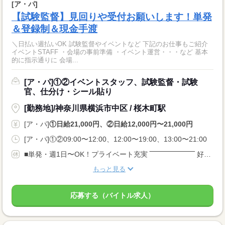
[ア・パ]
【試験監督】見回りや受付お願いします！単発
＆登録制＆現金手渡
＼日払い週払いOK 試験監督やイベントなど 下記のお仕事もご紹介
イベントSTAFF ・会場の事前準備 ・イベント運営・・・など 基本
的に指示通りに 会場...
[ア・パ]①②イベントスタッフ、試験監督・試験
官、仕分け・シール貼り
[勤務地]/神奈川県横浜市中区 / 桜木町駅
[ア・パ]
①日給21,000円、②日給12,000円〜21,000円
[ア・パ]①②09:00〜12:00、12:00〜19:00、13:00〜21:00
■単発・週1日〜OK！プライベート充実 ‾‾‾‾‾‾‾‾‾‾‾‾‾‾‾‾‾‾ 好きなタイミングで働ける♪ スケジュール調整も楽チンです♪
もっと見る
応募する（バイトル求人）