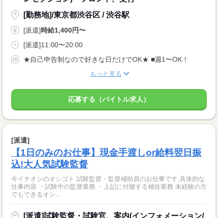
[勤務地]/東京都渋谷区 / 渋谷駅
[派遣]
時給1,400円〜
[派遣]11:00〜20:00
★自己申告制なので好きな日だけでOK★ ■週1〜OK！
もっと見る
応募する（バイトル求人）
[派遣]
【1日のみのお仕事】現金手渡しor給料翌日振
込!大人気試験監督
今イチオシのオシゴト 試験監督・監督補助員のお仕事です 具体的な
仕事内容 ・試験中の監督業務 ・上記に付随する補佐業務 未経験の方
でもできるオシ...
[派遣]試験監督・試験官、案内(インフォメーション/