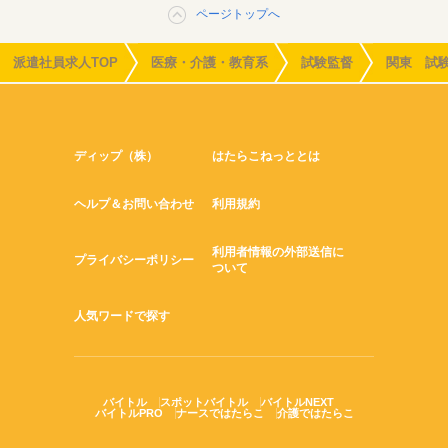
ページトップへ
派遣社員求人TOP
医療・介護・教育系
試験監督
関東 試
ディップ（株）
はたらこねっととは
ヘルプ＆お問い合わせ
利用規約
利用者情報の外部送信に
プライバシーポリシー
ついて
人気ワードで探す
バイトル
スポットバイトル
バイトルNEXT
バイトルPRO
ナースではたらこ
介護ではたらこ