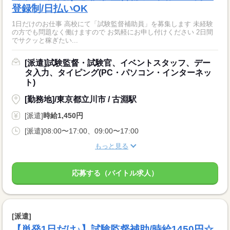
登録制/日払いOK
1日だけのお仕事 高校にて「試験監督補助員」を募集します 未経験
の方でも問題なく働けますので お気軽にお申し付けください 2日間
でサクッと稼ぎたい...
[派遣]試験監督・試験官、イベントスタッフ、デー
タ入力、タイピング(PC・パソコン・インターネッ
ト)
[勤務地]/東京都立川市 / 古淵駅
[派遣]
時給1,450円
[派遣]08:00〜17:00、09:00〜17:00
もっと見る
応募する（バイトル求人）
[派遣]
【単発1日だけ♪】試験監督補助/時給1450円☆