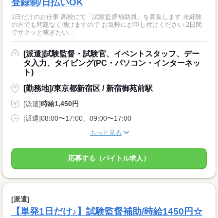
登録制/日払いOK
1日だけのお仕事 高校にて「試験監督補助員」を募集します 未経験
の方でも問題なく働けますので お気軽にお申し付けください 2日間
でサクッと稼ぎたい...
[派遣]試験監督・試験官、イベントスタッフ、デー
タ入力、タイピング(PC・パソコン・インターネッ
ト)
[勤務地]/東京都新宿区 / 新宿御苑前駅
[派遣]
時給1,450円
[派遣]08:00〜17:00、09:00〜17:00
もっと見る
応募する（バイトル求人）
[派遣]
【単発1日だけ♪】試験監督補助/時給1450円☆