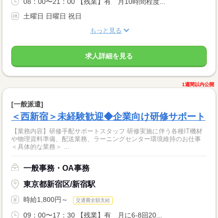
08：00〜21：00 【残業】有 月10時間程度...
土曜日 日曜日 祝日
もっと見る
求人詳細を見る
1週間以内公開
[一般派遣]
＜西新宿＞未経験歓迎◆企業向け研修サポート
【業務内容】研修手配サポートスタッフ 研修実施に伴う各種IT機材
や物理資料準備、配送業務、ラーニングセンター環境維持のお仕事
＜具体的な業務＞ ...
一般事務・OA事務
東京都新宿区/新宿駅
時給1,800円～
交通費全額支給
09：00〜17：30 【残業】有 月に6-8回20...