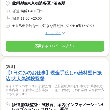
[勤務地]/東京都渋谷区 / 渋谷駅
[派遣]
時給1,400円〜
[派遣]11:00〜20:00
★自己申告制なので好きな日だけでOK★ ■週1〜OK！
もっと見る
応募する（バイトル求人）
[派遣]
【1日のみのお仕事】現金手渡しor給料翌日振
込!大人気試験監督
今イチオシのオシゴト 試験監督・監督補助員のお仕事です 具体的な
仕事内容 ・試験中の監督業務 ・上記に付随する補佐業務 未経験の方
でもできるオシ...
[派遣]試験監督・試験官、案内(インフォメーション/
レセプション)・フロント、受付