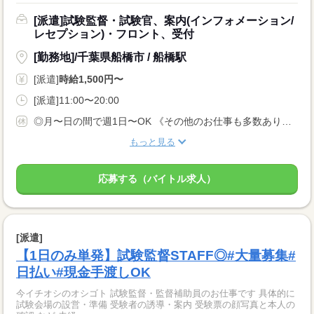
[派遣]試験監督・試験官、案内(インフォメーション/
レセプション)・フロント、受付
[勤務地]/千葉県船橋市 / 船橋駅
[派遣]
時給1,500円〜
[派遣]11:00〜20:00
◎月〜日の間で週1日〜OK 《その他のお仕事も多数あり！》 ★自己申告制なので好きな日だけでOK★ ■短期もOK♪(業法に基づく規定あり) ■長期休みご相談OK ■土日のみOK ■WワークOK
もっと見る
応募する（バイトル求人）
[派遣]
【1日のみ単発】試験監督STAFF◎#大量募集#
日払い#現金手渡しOK
今イチオシのオシゴト 試験監督・監督補助員のお仕事です 具体的に
試験会場の設営・準備 受験者の誘導・案内 受験票の顔写真と本人の