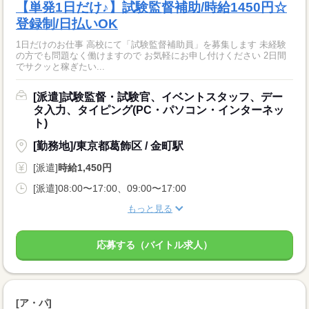
【単発1日だけ♪】試験監督補助/時給1450円☆
登録制/日払いOK
1日だけのお仕事 高校にて「試験監督補助員」を募集します 未経験
の方でも問題なく働けますので お気軽にお申し付けください 2日間
でサクッと稼ぎたい...
[派遣]試験監督・試験官、イベントスタッフ、デー
タ入力、タイピング(PC・パソコン・インターネッ
ト)
[勤務地]/東京都葛飾区 / 金町駅
[派遣]
時給1,450円
[派遣]08:00〜17:00、09:00〜17:00
もっと見る
応募する（バイトル求人）
[ア・パ]