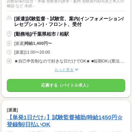
試験会場の設営・準備 受験者の誘導・案内 受験票の顔写真と本人の
確認 など 未経...
[派遣]試験監督・試験官、案内(インフォメーション/
レセプション)・フロント、受付
[勤務地]/千葉県柏市 / 柏駅
[派遣]
時給1,400円〜
[派遣]11:00〜20:00
★自己申告制なので好きな日だけでOK★ ■短期OK♪(業法に基づく規定あり) ■長期休みご相談OK ■土日のみOK ■WワークOK
もっと見る
応募する（バイトル求人）
[派遣]
【単発1日だけ♪】試験監督補助/時給1450円☆
登録制/日払いOK