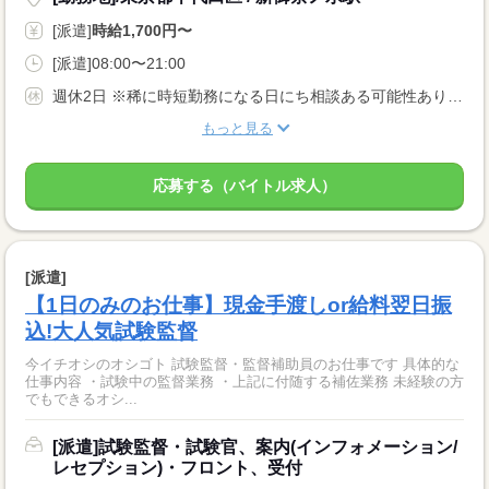
[派遣]
時給1,700円〜
[派遣]08:00〜21:00
週休2日 ※稀に時短勤務になる日にち相談ある可能性あり（月1日前後）
もっと見る
応募する（バイトル求人）
[派遣]
【1日のみのお仕事】現金手渡しor給料翌日振
込!大人気試験監督
今イチオシのオシゴト 試験監督・監督補助員のお仕事です 具体的な
仕事内容 ・試験中の監督業務 ・上記に付随する補佐業務 未経験の方
でもできるオシ...
[派遣]試験監督・試験官、案内(インフォメーション/
レセプション)・フロント、受付