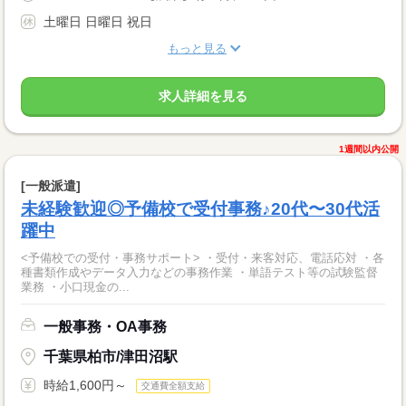
土曜日 日曜日 祝日
もっと見る
求人詳細を見る
1週間以内公開
[一般派遣]
未経験歓迎◎予備校で受付事務♪20代〜30代活
躍中
<予備校での受付・事務サポート> ・受付・来客対応、電話応対 ・各
種書類作成やデータ入力などの事務作業 ・単語テスト等の試験監督
業務 ・小口現金の...
一般事務・OA事務
千葉県柏市/津田沼駅
時給1,600円～
交通費全額支給