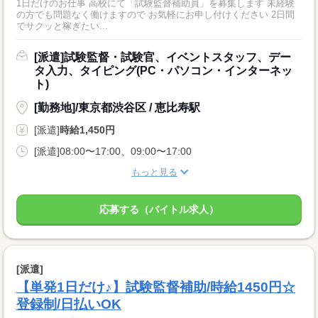
1日だけのお仕事 高校にて「試験監督補助員」を募集します 未経験
の方でも問題なく働けますので お気軽にお申し付けください 2日間
でサクッと稼ぎたい...
[派遣]試験監督・試験官、イベントスタッフ、デー
タ入力、タイピング(PC・パソコン・インターネッ
ト)
[勤務地]/東京都渋谷区 / 恵比寿駅
[派遣]
時給1,450円
[派遣]08:00〜17:00、09:00〜17:00
もっと見る
応募する（バイトル求人）
[派遣]
【単発1日だけ♪】試験監督補助/時給1450円☆
登録制/日払いOK