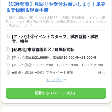
【試験監督】見回りや受付お願いします！単発
＆登録制＆現金手渡
＼日払い週払いOK イベントSTAFF ・会場の事前準備 ・イベント運
営・・・など 基本的に指示通りに 会場の準備をしていきます イベン
ト会場はこちらで...
[ア・パ]①②イベントスタッフ、試験監督・試験
官、梱包
[勤務地]/東京都荒川区 / 町屋駅前駅
[ア・パ]
①日給21,000円、②日給15,000円〜21,000円
[ア・パ]①②09:00〜12:00、12:00〜19:00、13:00〜21:00
■単発・週1日〜OK！プライベート充実 ‾‾‾‾‾‾‾‾‾‾‾‾‾‾‾‾‾‾ 好きなタイミングで働ける♪ スケジュール調整も楽チンです♪
もっと見る
応募する（バイトル求人）