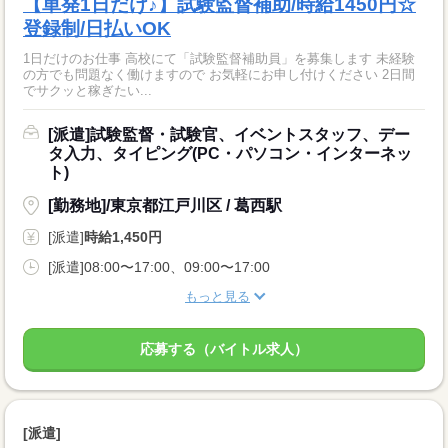
【単発1日だけ♪】試験監督補助/時給1450円☆
登録制/日払いOK
1日だけのお仕事 高校にて「試験監督補助員」を募集します 未経験
の方でも問題なく働けますので お気軽にお申し付けください 2日間
でサクッと稼ぎたい...
[派遣]試験監督・試験官、イベントスタッフ、デー
タ入力、タイピング(PC・パソコン・インターネッ
ト)
[勤務地]/東京都江戸川区 / 葛西駅
[派遣]
時給1,450円
[派遣]08:00〜17:00、09:00〜17:00
もっと見る
応募する（バイトル求人）
[派遣]