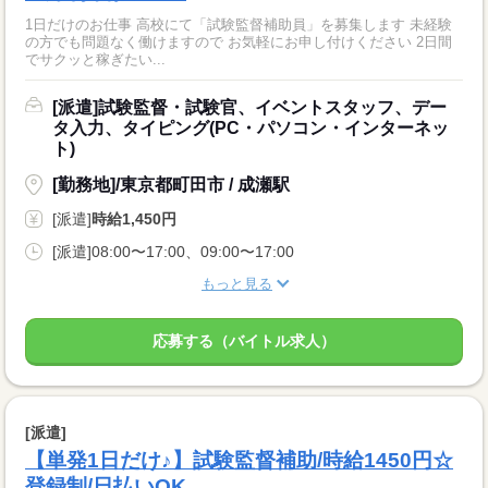
1日だけのお仕事 高校にて「試験監督補助員」を募集します 未経験
の方でも問題なく働けますので お気軽にお申し付けください 2日間
でサクッと稼ぎたい...
[派遣]試験監督・試験官、イベントスタッフ、デー
タ入力、タイピング(PC・パソコン・インターネッ
ト)
[勤務地]/東京都町田市 / 成瀬駅
[派遣]
時給1,450円
[派遣]08:00〜17:00、09:00〜17:00
もっと見る
応募する（バイトル求人）
[派遣]
【単発1日だけ♪】試験監督補助/時給1450円☆
登録制/日払いOK