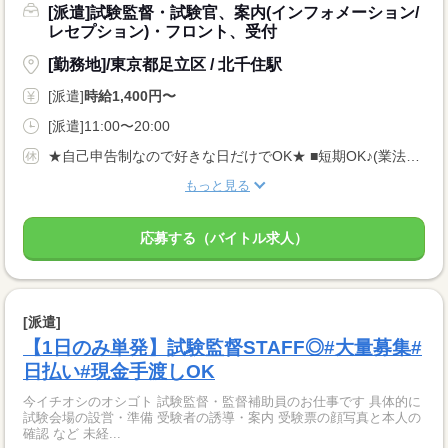
[派遣]試験監督・試験官、案内(インフォメーション/
レセプション)・フロント、受付
[勤務地]/東京都足立区 / 北千住駅
[派遣]
時給1,400円〜
[派遣]11:00〜20:00
★自己申告制なので好きな日だけでOK★ ■短期OK♪(業法に基づく規定あり) ■長期休みご相談OK ■土日のみOK ■WワークOK
もっと見る
応募する（バイトル求人）
[派遣]
【1日のみ単発】試験監督STAFF◎#大量募集#
日払い#現金手渡しOK
今イチオシのオシゴト 試験監督・監督補助員のお仕事です 具体的に
試験会場の設営・準備 受験者の誘導・案内 受験票の顔写真と本人の
確認 など 未経...