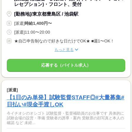
レセプション)・フロント、受付
[勤務地]/東京都豊島区 / 池袋駅
[派遣]
時給1,400円〜
[派遣]11:00〜20:00
★自己申告制なので好きな日だけでOK★ ■週1〜OK！
もっと見る
応募する（バイトル求人）
[派遣]
【1日のみ単発】試験監督STAFF◎#大量募集#
日払い#現金手渡しOK
今イチオシのオシゴト 試験監督・監督補助員のお仕事です 具体的に
試験会場の設営・準備 受験者の誘導・案内 受験票の顔写真と本人の
確認 など 未経...