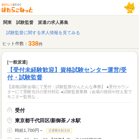
関東 試験監督 派遣の求人募集
試験監督に関する求人情報を見てみる
338
ヒット件数：
件
[一般派遣]
【受付未経験歓迎】資格試験センター運営/受
付・試験監督
【資格試験会場にて受付・試験監督/かんたんな事務】 ●受付カウン
ターにて受験当日の受付対応 ●試験監督業務（会場の巡回や控え室で
モニター監視な...
受付
東京都千代田区/新御茶ノ水駅
時給1,700円～
交通費全額支給