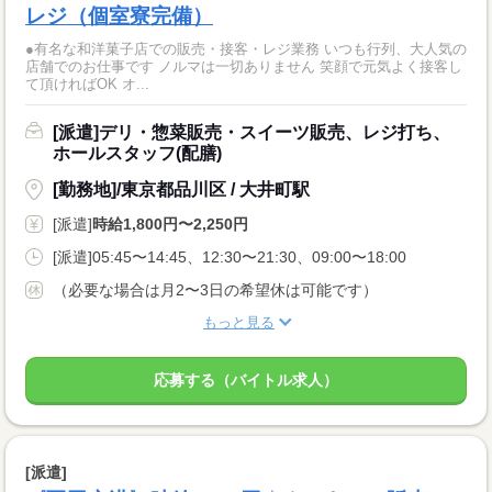
レジ（個室寮完備）
●有名な和洋菓子店での販売・接客・レジ業務 いつも行列、大人気の
店舗でのお仕事です ノルマは一切ありません 笑顔で元気よく接客し
て頂ければOK オ...
[派遣]デリ・惣菜販売・スイーツ販売、レジ打ち、
ホールスタッフ(配膳)
[勤務地]/東京都品川区 / 大井町駅
[派遣]
時給1,800円〜2,250円
[派遣]05:45〜14:45、12:30〜21:30、09:00〜18:00
（必要な場合は月2〜3日の希望休は可能です）
もっと見る
応募する（バイトル求人）
[派遣]