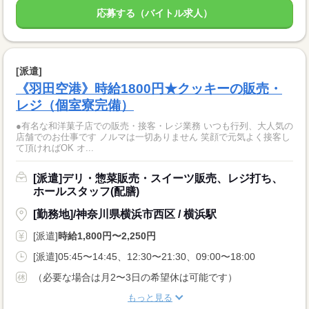
応募する（バイトル求人）
[派遣]
《羽田空港》時給1800円★クッキーの販売・
レジ（個室寮完備）
●有名な和洋菓子店での販売・接客・レジ業務 いつも行列、大人気の
店舗でのお仕事です ノルマは一切ありません 笑顔で元気よく接客し
て頂ければOK オ...
[派遣]デリ・惣菜販売・スイーツ販売、レジ打ち、
ホールスタッフ(配膳)
[勤務地]/神奈川県横浜市西区 / 横浜駅
[派遣]
時給1,800円〜2,250円
[派遣]05:45〜14:45、12:30〜21:30、09:00〜18:00
（必要な場合は月2〜3日の希望休は可能です）
もっと見る