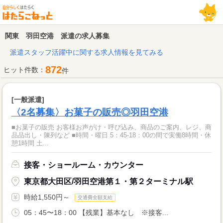
関東 羽田空港 派遣の求人募集
派遣スタッフ活躍中に関する求人情報を見てみる
872
ヒット件数：
件
[一般派遣]
〈2名募集〉お菓子の販売◎羽田空港
■お菓子の販売 お客様お声がけ・呼び込み、商品のご案内、レジ、商
品品出し・陳列など ■時間・曜日 5：45‐18：00の間で実働8時間・休
憩1時間 土...
接客・ショールーム・カウンター
東京都大田区/羽田空港第１・第２ターミナル駅
時給1,550円～
交通費全額支給
05：45〜18：00 【残業】基本なし ※接客...