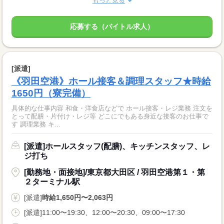
もっと見る
応募する（バイトル求人）
[派遣]
《羽田空港》ホール接客＆調理スタッフ★時給
1650円（寮完備）
具体的な仕事内容 和食・洋食店などで ホール接客・レジ業務 注文を
とって配膳・片付け・レジ等 どこにでもある身近な接客のお仕事で
す 調理業務 キ...
[派遣]ホールスタッフ(配膳)、キッチンスタッフ、レ
ジ打ち
[勤務地・面接地]/東京都大田区 / 羽田空港第１・第
２ターミナル駅
[派遣]
時給1,650円〜2,063円
[派遣]11:00〜19:30、12:00〜20:30、09:00〜17:30