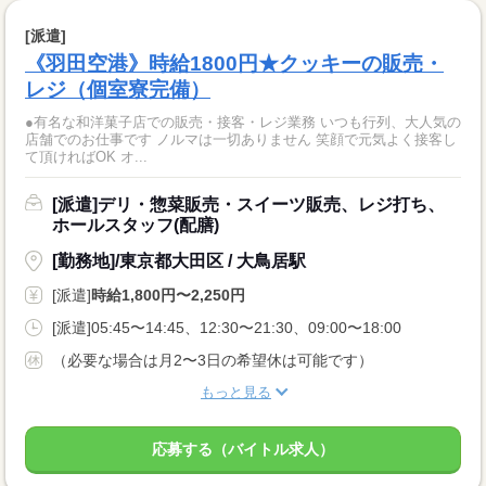
[派遣]
《羽田空港》時給1800円★クッキーの販売・
レジ（個室寮完備）
●有名な和洋菓子店での販売・接客・レジ業務 いつも行列、大人気の
店舗でのお仕事です ノルマは一切ありません 笑顔で元気よく接客し
て頂ければOK オ...
[派遣]デリ・惣菜販売・スイーツ販売、レジ打ち、
ホールスタッフ(配膳)
[勤務地]/東京都大田区 / 大鳥居駅
[派遣]
時給1,800円〜2,250円
[派遣]05:45〜14:45、12:30〜21:30、09:00〜18:00
（必要な場合は月2〜3日の希望休は可能です）
もっと見る
応募する（バイトル求人）