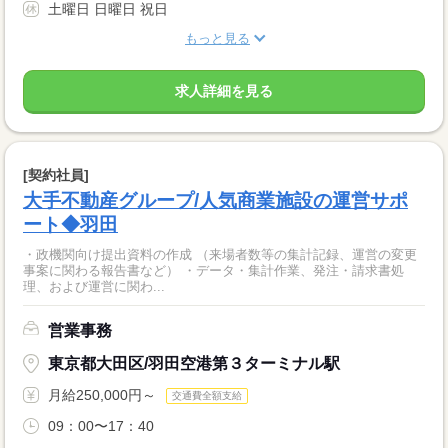
土曜日 日曜日 祝日
もっと見る
求人詳細を見る
[契約社員]
大手不動産グループ/人気商業施設の運営サポ
ート◆羽田
・政機関向け提出資料の作成 （来場者数等の集計記録、運営の変更
事案に関わる報告書など） ・データ・集計作業、発注・請求書処
理、および運営に関わ...
営業事務
東京都大田区/羽田空港第３ターミナル駅
月給250,000円～
交通費全額支給
09：00〜17：40