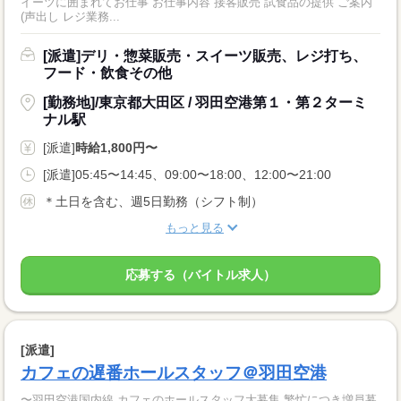
イーツに囲まれてお仕事 お仕事内容 接客販売 試食品の提供 ご案内
(声出し レジ業務...
[派遣]デリ・惣菜販売・スイーツ販売、レジ打ち、
フード・飲食その他
[勤務地]/東京都大田区 / 羽田空港第１・第２ターミ
ナル駅
[派遣]
時給1,800円〜
[派遣]05:45〜14:45、09:00〜18:00、12:00〜21:00
＊土日を含む、週5日勤務（シフト制）
もっと見る
応募する（バイトル求人）
[派遣]
カフェの遅番ホールスタッフ＠羽田空港
〜羽田空港国内線 カフェのホールスタッフ大募集 繁忙につき増員募