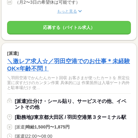
（月2〜3日の希望休は可能です）
もっと見る
応募する（バイトル求人）
[派遣]
＼激レア求人☆／羽田空港でのお仕事＊未経験
OK×年齢不問！
＼羽田空港でかんたんカート回収 お客さまが使ったカートを 所定位
置に戻すだけのカンタン作業 具体的には 作業箇所は入場ゲート内外
と駐車場だけ 使...
[派遣]仕分け・シール貼り、サービスその他、イベ
ントその他
[勤務地]/東京都大田区 / 羽田空港第３ターミナル駅
[派遣]
時給1,500円〜1,875円
[派遣]22:00〜08:00