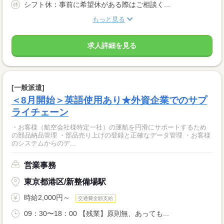
シフト休：事前に希望休がある際はご相談く...
もっと見る
求人詳細を見る
[一般派遣]
＜8月開始＞英語使用あり★外資企業でのサプ
ライチェーン
・お客様（航空会社様特定一社）の運航を円滑にサポートするため
の部品納品管理 ・部品売り上げの登録と正確なデータ管理 ・お客様
のシステムからのデ...
営業事務
東京都港区/新整備場駅
時給2,000円～
交通費全額支給
09：30〜18：00 【残業】原則無、あっても...