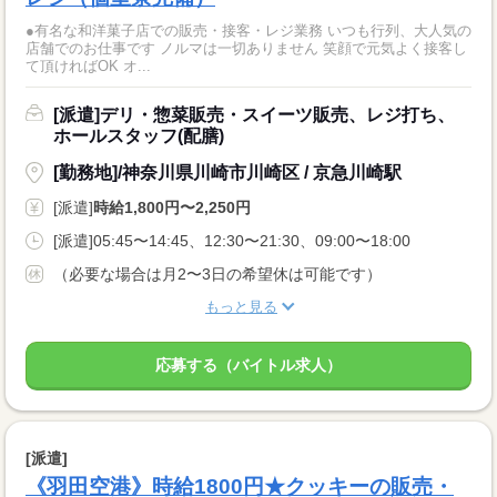
●有名な和洋菓子店での販売・接客・レジ業務 いつも行列、大人気の
店舗でのお仕事です ノルマは一切ありません 笑顔で元気よく接客し
て頂ければOK オ...
[派遣]デリ・惣菜販売・スイーツ販売、レジ打ち、
ホールスタッフ(配膳)
[勤務地]/神奈川県川崎市川崎区 / 京急川崎駅
[派遣]
時給1,800円〜2,250円
[派遣]05:45〜14:45、12:30〜21:30、09:00〜18:00
（必要な場合は月2〜3日の希望休は可能です）
もっと見る
応募する（バイトル求人）
[派遣]
《羽田空港》時給1800円★クッキーの販売・