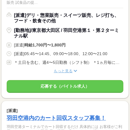
販売 試食品の提...
[派遣]デリ・惣菜販売・スイーツ販売、レジ打ち、
フード・飲食その他
[勤務地]/東京都大田区 / 羽田空港第１・第２ターミ
ナル駅
[派遣]
時給1,700円〜1,800円
[派遣]05:45〜14:45、09:00〜18:00、12:00〜21:00
＊土日を含む、週4〜5日勤務（シフト制） ＊1ヵ月毎にシフトを作成しますので、お休みの希望や早番・遅番の希望日がある場合は提出可（希望提出の規定有り）
もっと見る
応募する（バイトル求人）
[派遣]
羽田空港内のカート回収スタッフ募集！
羽田空港ターミナルでカート回収するだけ 具体的には お客様がご利