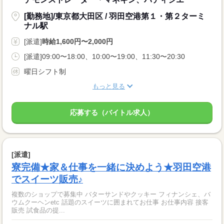
[勤務地]/東京都大田区 / 羽田空港第１・第２ターミ
ナル駅
[派遣]
時給1,600円〜2,000円
[派遣]09:00〜18:00、10:00〜19:00、11:30〜20:30
曜日シフト制
もっと見る
応募する（バイトル求人）
[派遣]
寮完備★家＆仕事を一緒に決めよう★羽田空港
でスイーツ販売♪
複数のショップで募集中 バターサンドやクッキー フィナンシェ、バ
ウムクーヘンetc 話題のスイーツに囲まれてお仕事 お仕事内容 接客
販売 試食品の提...