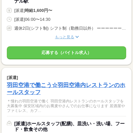
ナル駅
[派遣]
時給1,600円〜
[派遣]06:00〜14:30
週休2日(シフト制) シフト制（勤務日以外） ーーーーーーーーー 即日勤務OK 長期 週5日 残業月20時間以内 シフト制 ーーーーーーーーー
もっと見る
応募する（バイトル求人）
[派遣]
羽田空港で働こう☆羽田空港内レストランのホ
ールスタッフ
＊憧れの羽田空港で働く 羽田空港内レストランのホールスタッフを
大募集中 保安区域内のお蕎麦やさんでのお仕事になります 居酒屋や
ファミレス、カフ...
[派遣]ホールスタッフ(配膳)、皿洗い・洗い場、フー
ド・飲食その他