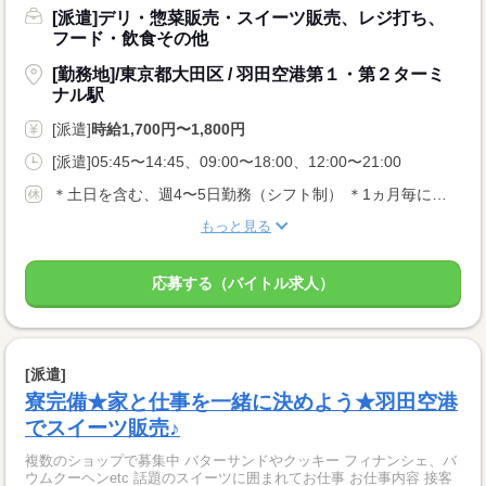
[派遣]デリ・惣菜販売・スイーツ販売、レジ打ち、
フード・飲食その他
[勤務地]/東京都大田区 / 羽田空港第１・第２ターミ
ナル駅
[派遣]
時給1,700円〜1,800円
[派遣]05:45〜14:45、09:00〜18:00、12:00〜21:00
＊土日を含む、週4〜5日勤務（シフト制） ＊1ヵ月毎にシフトを作成しますので、お休みの希望や早番・遅番の希望日がある場合は提出可（希望提出の規定有り）
もっと見る
応募する（バイトル求人）
[派遣]
寮完備★家と仕事を一緒に決めよう★羽田空港
でスイーツ販売♪
複数のショップで募集中 バターサンドやクッキー フィナンシェ、バ
ウムクーヘンetc 話題のスイーツに囲まれてお仕事 お仕事内容 接客