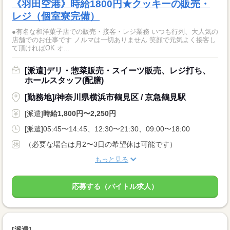
《羽田空港》時給1800円★クッキーの販売・
レジ（個室寮完備）
●有名な和洋菓子店での販売・接客・レジ業務 いつも行列、大人気の
店舗でのお仕事です ノルマは一切ありません 笑顔で元気よく接客し
て頂ければOK オ...
[派遣]デリ・惣菜販売・スイーツ販売、レジ打ち、
ホールスタッフ(配膳)
[勤務地]/神奈川県横浜市鶴見区 / 京急鶴見駅
[派遣]
時給1,800円〜2,250円
[派遣]05:45〜14:45、12:30〜21:30、09:00〜18:00
（必要な場合は月2〜3日の希望休は可能です）
もっと見る
応募する（バイトル求人）
[派遣]