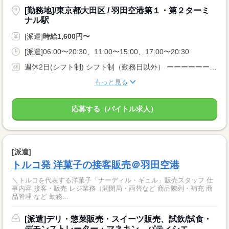
[勤務地]/東京都大田区 / 羽田空港第１・第２ターミ
ナル駅
[派遣]
時給1,600円〜
[派遣]06:00〜20:30、11:00〜15:00、17:00〜20:30
週休2日(シフト制) シフト制（勤務日以外） ーーーーーーーーー 即日勤務OK 長期 週5日 残業月20時間以内 シフト制 ーーーーーーーーー
もっと見る
応募する（バイトル求人）
[派遣]
トルコ発 洋菓子の接客販売＠羽田空港
＼トルコを代表する洋菓子「ナーディル・ギュル」販売スタッフ 仕
事内容 接客・販売 レジ業務（開閉局・両替など 商品陳列・補充 商
品管理 など 勤務...
[派遣]デリ・惣菜販売・スイーツ販売、試飲/試食・
デモンストレーター・マネキン、パティシエ