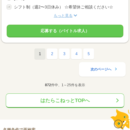
シフト制（週2〜3日休み） ☆希望休ご相談ください☆
もっと見る
応募する（バイトル求人）
1
2
3
4
5
次のページへ
872
件中、1～25件を表示
はたらこねっとTOPへ
各種条件で再検索