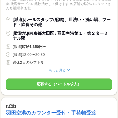
集 接客サービスの経験活かして働けます 各店舗で弊社のスタッフさ
んも活躍中 お仕...
[派遣]ホールスタッフ(配膳)、皿洗い・洗い場、フー
ド・飲食その他
[勤務地]/東京都大田区 / 羽田空港第１・第２ターミ
ナル駅
[派遣]
時給1,650円〜
[派遣]12:00〜20:30
週休2日のシフト制
もっと見る
応募する（バイトル求人）
[派遣]
羽田空港のカウンター受付・手荷物受渡