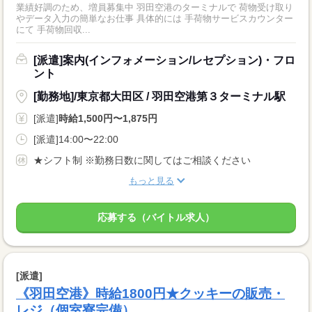
業績好調のため、増員募集中 羽田空港のターミナルで 荷物受け取り
やデータ入力の簡単なお仕事 具体的には 手荷物サービスカウンター
にて 手荷物回収...
[派遣]案内(インフォメーション/レセプション)・フロ
ント
[勤務地]/東京都大田区 / 羽田空港第３ターミナル駅
[派遣]
時給1,500円〜1,875円
[派遣]14:00〜22:00
★シフト制 ※勤務日数に関してはご相談ください
もっと見る
応募する（バイトル求人）
[派遣]
《羽田空港》時給1800円★クッキーの販売・
レジ（個室寮完備）