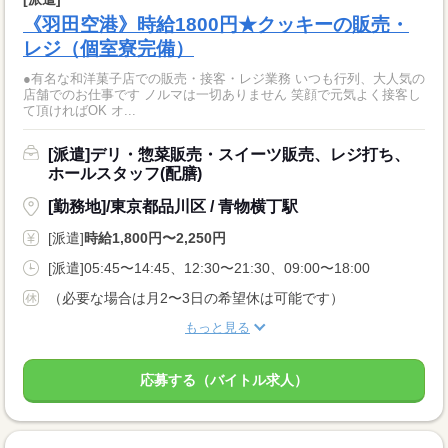
《羽田空港》時給1800円★クッキーの販売・
レジ（個室寮完備）
●有名な和洋菓子店での販売・接客・レジ業務 いつも行列、大人気の
店舗でのお仕事です ノルマは一切ありません 笑顔で元気よく接客し
て頂ければOK オ...
[派遣]デリ・惣菜販売・スイーツ販売、レジ打ち、
ホールスタッフ(配膳)
[勤務地]/東京都品川区 / 青物横丁駅
[派遣]
時給1,800円〜2,250円
[派遣]05:45〜14:45、12:30〜21:30、09:00〜18:00
（必要な場合は月2〜3日の希望休は可能です）
もっと見る
応募する（バイトル求人）