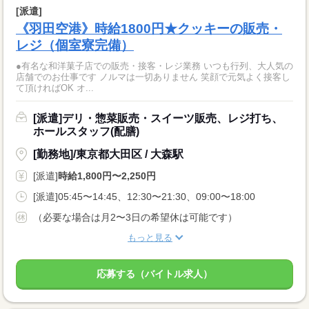
[派遣]
《羽田空港》時給1800円★クッキーの販売・
レジ（個室寮完備）
●有名な和洋菓子店での販売・接客・レジ業務 いつも行列、大人気の
店舗でのお仕事です ノルマは一切ありません 笑顔で元気よく接客し
て頂ければOK オ...
[派遣]デリ・惣菜販売・スイーツ販売、レジ打ち、
ホールスタッフ(配膳)
[勤務地]/東京都大田区 / 大森駅
[派遣]
時給1,800円〜2,250円
[派遣]05:45〜14:45、12:30〜21:30、09:00〜18:00
（必要な場合は月2〜3日の希望休は可能です）
もっと見る
応募する（バイトル求人）