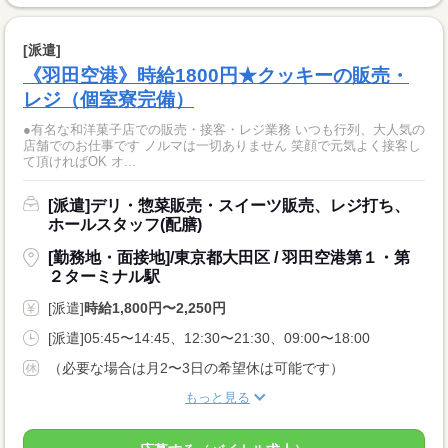
[派遣]
《羽田空港》時給1800円★クッキーの販売・
レジ（個室寮完備）
●有名な和洋菓子店での販売・接客・レジ業務 いつも行列、大人気の
店舗でのお仕事です ノルマは一切ありません 笑顔で元気よく接客し
て頂ければOK オ...
[派遣]デリ・惣菜販売・スイーツ販売、レジ打ち、
ホールスタッフ(配膳)
[勤務地・面接地]/東京都大田区 / 羽田空港第１・第
２ターミナル駅
[派遣]
時給1,800円〜2,250円
[派遣]05:45〜14:45、12:30〜21:30、09:00〜18:00
（必要な場合は月2〜3日の希望休は可能です）
もっと見る