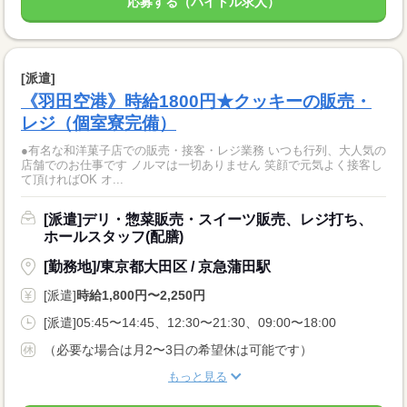
応募する（バイトル求人）
[派遣]
《羽田空港》時給1800円★クッキーの販売・
レジ（個室寮完備）
●有名な和洋菓子店での販売・接客・レジ業務 いつも行列、大人気の
店舗でのお仕事です ノルマは一切ありません 笑顔で元気よく接客し
て頂ければOK オ...
[派遣]デリ・惣菜販売・スイーツ販売、レジ打ち、
ホールスタッフ(配膳)
[勤務地]/東京都大田区 / 京急蒲田駅
[派遣]
時給1,800円〜2,250円
[派遣]05:45〜14:45、12:30〜21:30、09:00〜18:00
（必要な場合は月2〜3日の希望休は可能です）
もっと見る