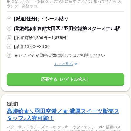
用になったカートを回収 元の場所に戻す これだけ 慣れてきたら カ
ウンター業務やコ...
[派遣]仕分け・シール貼り
[勤務地]/東京都大田区 / 羽田空港第３ターミナル駅
[派遣]
時給1,500円〜1,875円
[派遣]13:00〜23:30
★シフト制 ※勤務日数に関してはご相談ください
もっと見る
応募する（バイトル求人）
[派遣]
高時給★＼羽田空港／★ 濃厚スイーツ販売ス
タッフ♪入寮可能！
バターサンドやチーズケーキ クッキーやフィナンシェetc 話題のス