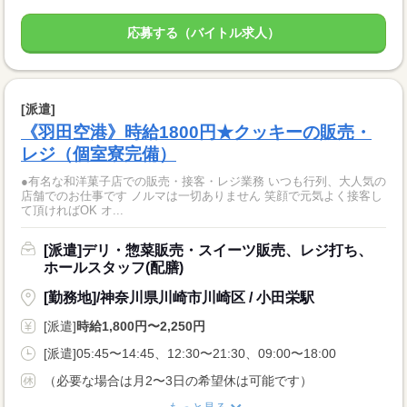
応募する（バイトル求人）
[派遣]
《羽田空港》時給1800円★クッキーの販売・
レジ（個室寮完備）
●有名な和洋菓子店での販売・接客・レジ業務 いつも行列、大人気の
店舗でのお仕事です ノルマは一切ありません 笑顔で元気よく接客し
て頂ければOK オ...
[派遣]デリ・惣菜販売・スイーツ販売、レジ打ち、
ホールスタッフ(配膳)
[勤務地]/神奈川県川崎市川崎区 / 小田栄駅
[派遣]
時給1,800円〜2,250円
[派遣]05:45〜14:45、12:30〜21:30、09:00〜18:00
（必要な場合は月2〜3日の希望休は可能です）