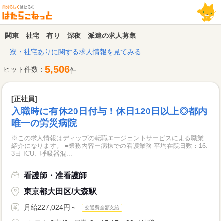
関東 社宅 有り 深夜 派遣の求人募集
寮・社宅ありに関する求人情報を見てみる
5,506
ヒット件数：
件
[正社員]
入職時に有休20日付与！休日120日以上◎都内
唯一の労災病院
※この求人情報はディップの転職エージェントサービスによる職業
紹介になります。 ■業務内容ー病棟での看護業務 平均在院日数：16.
3日 ICU、呼吸器混...
看護師・准看護師
東京都大田区/大森駅
月給227,024円～
交通費全額支給