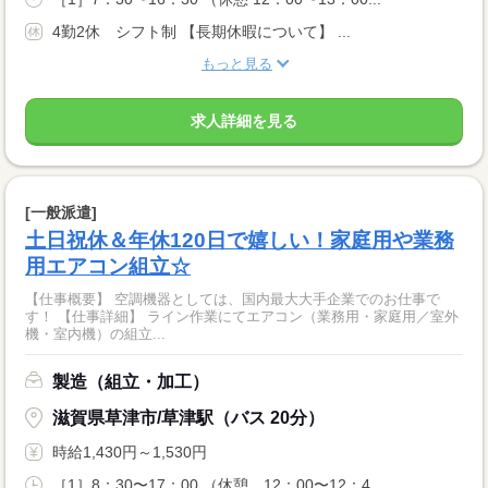
4勤2休 シフト制 【長期休暇について】 ...
もっと見る
求人詳細を見る
[一般派遣]
土日祝休＆年休120日で嬉しい！家庭用や業務
用エアコン組立☆
【仕事概要】 空調機器としては、国内最大大手企業でのお仕事で
す！ 【仕事詳細】 ライン作業にてエアコン（業務用・家庭用／室外
機・室内機）の組立...
製造（組立・加工）
滋賀県草津市/草津駅（バス 20分）
時給1,430円～1,530円
［1］8：30〜17：00 （休憩 12：00〜12：4...