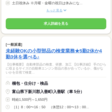
土日祝休み ※月曜・金曜の祝日は休みにな...
もっと見る
求人詳細を見る
[一般派遣]
未経験OKの小型部品の検査業務★5勤2休か4
勤3休を選べる♪
【仕事概要】 自動車部品の検査、研磨、加工 【仕事詳細】 手のひら
に収まるサイズの自動車エンジン部品の形が合っているか、傷がな
いかを目視で検査...
梱包・仕分け・検品
富山県下新川郡入善町/入善駅（車 5分）
時給1,500円～1,650円
［1］8：00〜16：50 （休憩12：00〜13：00...