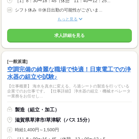
［1］8：30〜18：45（休憩 11：40〜12：25...
シフト休み ※休日出勤の可能性がございま...
もっと見る
求人詳細を見る
[一般派遣]
空調完備の綺麗な職場で快適！日東電工での浄
水器の組立や試験♪
【仕事概要】 海水を真水に変える、ろ過シートの製造を行っている
企業でのお仕事です。 【仕事詳細】 浄水器の組立・機械オペレータ
ー業務をお任せし...
製造（組立・加工）
滋賀県草津市/草津駅（バス 15分）
時給1,400円～1,500円