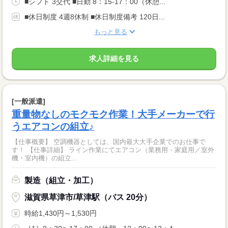
■シフト 3交代 ■日勤 8：15-17：00（休憩...
■休日制度 4週8休制 ■休日制度備考 120日...
もっと見る
求人詳細を見る
[一般派遣]
重量物なしのモクモク作業！大手メーカーで行
うエアコンの組立♪
【仕事概要】 空調機器としては、国内最大大手企業でのお仕事で
す！ 【仕事詳細】 ライン作業にてエアコン（業務用・家庭用／室外
機・室内機）の組立...
製造（組立・加工）
滋賀県草津市/草津駅（バス 20分）
時給1,430円～1,530円