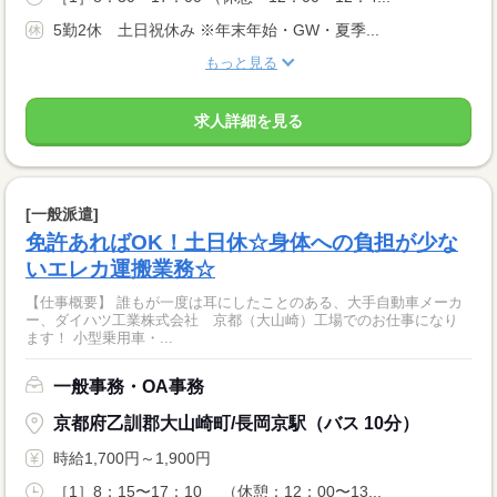
5勤2休 土日祝休み ※年末年始・GW・夏季...
もっと見る
求人詳細を見る
[一般派遣]
免許あればOK！土日休☆身体への負担が少な
いエレカ運搬業務☆
【仕事概要】 誰もが一度は耳にしたことのある、大手自動車メーカ
ー、ダイハツ工業株式会社 京都（大山崎）工場でのお仕事になり
ます！ 小型乗用車・...
一般事務・OA事務
京都府乙訓郡大山崎町/長岡京駅（バス 10分）
時給1,700円～1,900円
［1］8：15〜17：10 （休憩：12：00〜13...