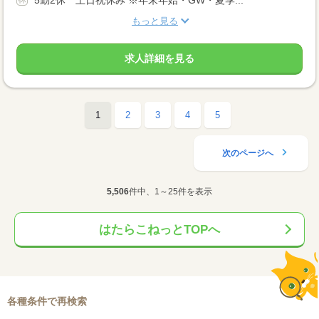
5勤2休 土日祝休み ※年末年始・GW・夏季...
もっと見る
求人詳細を見る
1
2
3
4
5
次のページへ
5,506
件中、1～25件を表示
はたらこねっとTOPへ
各種条件で再検索