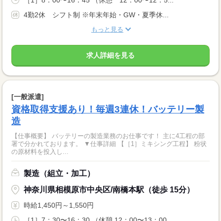
［1］8：00〜16：45 （休憩 12：00〜12：5...
4勤2休 シフト制 ※年末年始・GW・夏季休...
もっと見る
求人詳細を見る
[一般派遣]
資格取得支援あり！毎週3連休！バッテリー製
造
【仕事概要】 バッテリーの製造業務のお仕事です！ 主に4工程の部
署で分かれております。 ▼仕事詳細 【［1］ミキシング工程】 粉状
の原材料を投入し...
製造（組立・加工）
神奈川県相模原市中央区/南橋本駅（徒歩 15分）
時給1,450円～1,550円
［1］7：30〜16：30 （休憩 12：00〜13：00...