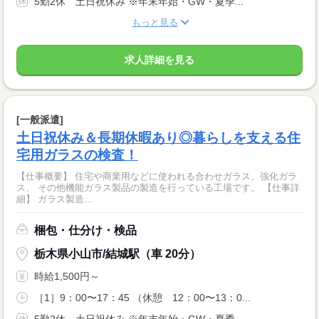
5勤2休 土日祝休み ※年末年始・GW・夏季...
もっと見る
求人詳細を見る
[一般派遣]
土日祝休み＆長期休暇あり◎暮らしを支える住
宅用ガラスの検査！
【仕事概要】 住宅や商業用などに使われる合わせガラス、強化ガラ
ス、 その他機能ガラス製品の製造を行っている工場です。 【仕事詳
細】 ガラス製造...
梱包・仕分け・検品
栃木県小山市/結城駅（車 20分）
時給1,500円～
［1］9：00〜17：45 （休憩 12：00〜13：0...