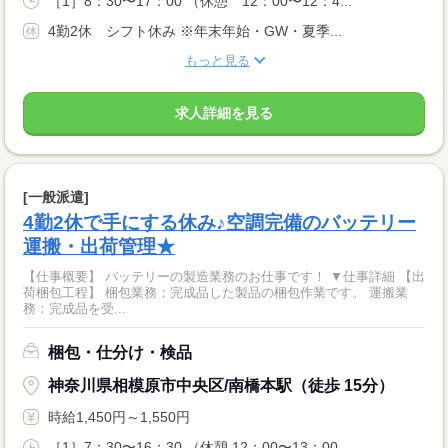
［1］8：30〜17：00 （休憩 12：00〜12：4...
4勤2休 シフト休み ※年末年始・GW・夏季...
もっと見る
求人詳細を見る
[一般派遣]
4勤2休で手にする休み♪空調完備のバッテリー
運搬・出荷管理★
【仕事概要】 バッテリーの製造業務のお仕事です！ ▼仕事詳細 【出
荷梱包工程】 梱包業務：完成品した製品の梱包作業です。 運搬業
務：完成品を受...
梱包・仕分け・検品
神奈川県相模原市中央区/南橋本駅（徒歩 15分）
時給1,450円～1,550円
［1］7：30〜16：30 （休憩 12：00〜13：00...