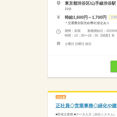
東京都渋谷区/山手線渋谷駅
10分
時給1,600円～1,700円
交通
＊交通費全額支給/弊社規定あり
期間：長期 勤務開始日：2026/08
時間：10：00〜18：30 【残業】有 
土曜日 日曜日 祝日
正社員
正社員◇営業事務◇緑化や建
■受発注業務 ■データ入力（自社システム）