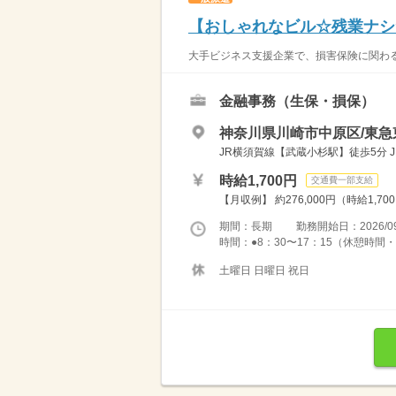
【おしゃれなビル☆残業ナシ
大手ビジネス支援企業で、損害保険に関わる
金融事務（生保・損保）
神奈川県川崎市中原区/東急
JR横須賀線【武蔵小杉駅】徒歩5分 
時給1,700円
交通費一部支給
【月収例】 約276,000円（時給1,70
期間：長期 勤務開始日：2026/09
時間：●8：30〜17：15（休憩時間・12：0
土曜日 日曜日 祝日