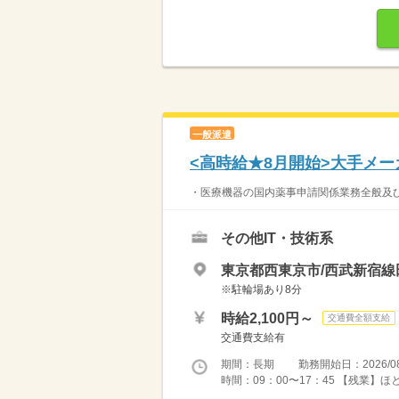
一般派遣
<高時給★8月開始>大手メ
・医療機器の国内薬事申請関係業務全般及
その他IT・技術系
東京都西東京市/西武新宿線
※駐輪場あり8分
時給2,100円～
交通費全額支給
交通費支給有
期間：長期 勤務開始日：2026/08
時間：09：00〜17：45 【残業】