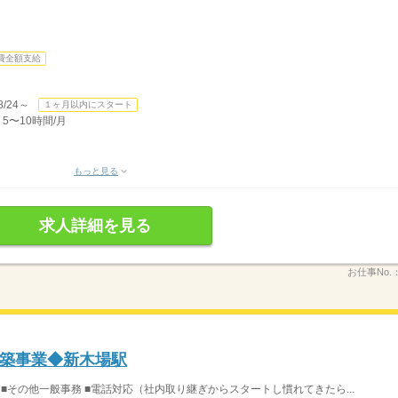
費全額支給
/24～
１ヶ月以内にスタート
5〜10時間/月
もっと見る
求人詳細を見る
お仕事No.
築事業◆新木場駅
 ■その他一般事務 ■電話対応（社内取り継ぎからスタートし慣れてきたら...