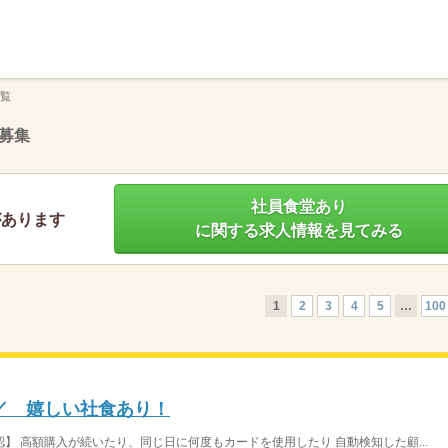
】
覧
募集
社員食堂あり
があります
に関する求人情報を見てみる
1
2
3
4
5
…
100
／ 嬉しい社食あり！
】 高額購入が続いたり、同じ日に何度もカードを使用したり 自動検知した顧...