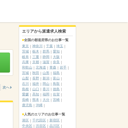
エリアから派遣求人検索
全国の都道府県のお仕事一覧
東京
神奈川
千葉
埼玉
茨城
栃木
群馬
愛知
岐阜
三重
静岡
大阪
兵庫
京都
滋賀
奈良
和歌山
北海道
青森
岩手
宮城
秋田
山形
福島
山梨
長野
新潟
富山
石川
福井
岡山
鳥取
次へ
島根
山口
香川
徳島
愛媛
高知
福岡
佐賀
長崎
熊本
大分
宮崎
鹿児島
沖縄
人気のエリアのお仕事一覧
港区
千代田区
新宿区
中央区
渋谷区
品川区