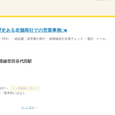
歴史ある老舗商社での営業事務□■
FAX） ・納品書・請求書の発行 ・納期確認や在庫チェック ・電話・メール...
田原線世田谷代田駅
/17～
１ヶ月以内にスタート
残業：基本的にはなし
もっと見る