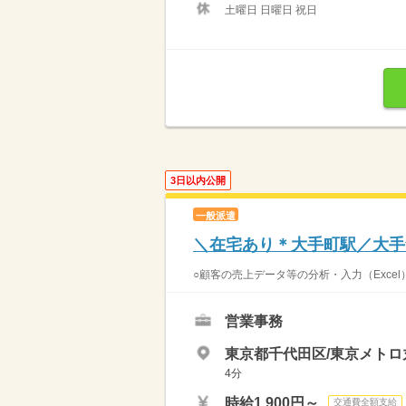
土曜日 日曜日 祝日
3日以内公開
一般派遣
＼在宅あり＊大手町駅／大手
○顧客の売上データ等の分析・入力（Excel）
営業事務
東京都千代田区/東京メト
4分
時給1,900円～
交通費全額支給