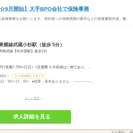
☆9月開始】大手BPO会社で保険事務
各種事務をお願いします。契約者への保険満期の案内などの各種書類作成、書...
東横線武蔵小杉駅（徒歩 5分）
JR南武線【向河原駅】徒歩2分
0円×実働7.75h×21日）+交通費 ※月収例は一例であり、...
/01～
１ヶ月以内にスタート
0〜13：00） ●残業：基本ありません。 --------------...
もっと見る
求人詳細を見る
お仕事No.：
A