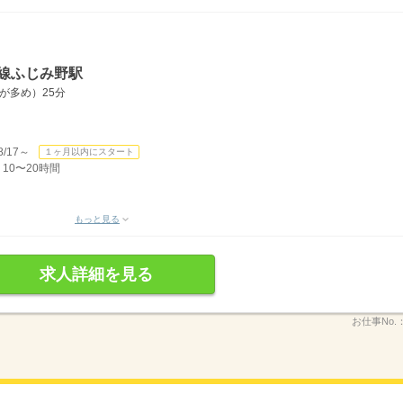
線ふじみ野駅
が多め）25分
/17～
１ヶ月以内にスタート
 10〜20時間
もっと見る
求人詳細を見る
お仕事No.