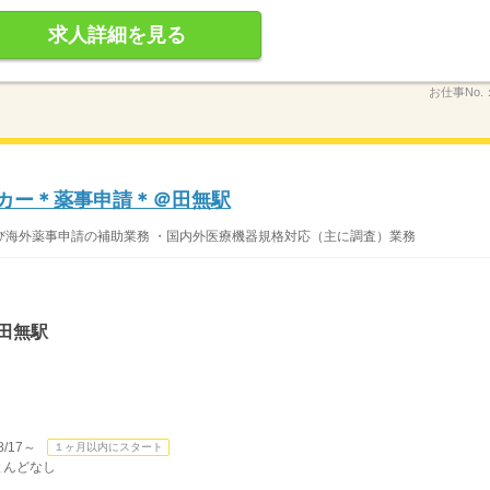
求人詳細を見る
お仕事No.
ーカー＊薬事申請＊＠田無駅
び海外薬事申請の補助業務 ・国内外医療機器規格対応（主に調査）業務
田無駅
/17～
１ヶ月以内にスタート
ほとんどなし