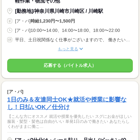
軽作業・物流その他
[勤務地]/神奈川県川崎市川崎区 / 川崎駅
[ア・パ]
時給1,230円〜1,500円
[ア・パ]10:00〜14:00、14:00〜18:00、18:00〜22:00
平日、土日祝関係なく仕事がございますので、 働きたい曜日で働けます♪♪ 激短1日〜勤務OK♪♪ ※お仕事によって条件が異なります。
もっと見る
応募する（バイトル求人）
[ア・パ]
1日のみ＆友達同士OK★就活や授業に影響な
し！日払いOK／仕分け
【こんな方にオススメ 就活や授業を優先したい スグにお金がほしい
服装・髪型・髪色は自由がいい 単発1日のみで働きたい あなたらし
くわがままに働こ...