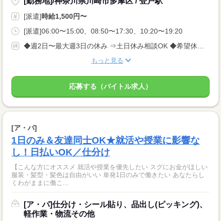
[勤務地]/神奈川県川崎市多摩区 / 登戸駅
[派遣]
時給1,500円〜
[派遣]06:00〜15:00、08:50〜17:30、10:20〜19:20
◆週2日〜最大週3日の休み ⇒土日休み相談OK ◆希望休あり
もっと見る
応募する（バイトル求人）
[ア・パ]
1日のみ＆友達同士OK★就活や授業に影響な
し！日払いOK／仕分け
【こんな方にオススメ 就活や授業を優先したい スグにお金がほしい
服装・髪型・髪色は自由がいい 単発1日のみで働きたい あなたらし
くわがままに働こ...
[ア・パ]仕分け・シール貼り、品出し(ピッキング)、
軽作業・物流その他