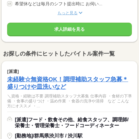
希望休などは毎月のシフト提出時に お伺い...
もっと見る
求人詳細を見る
お探しの条件にヒットしたバイトル案件一覧
[派遣]
未経験☆無資格OK！調理補助スタッフ急募＊
盛りつけや皿洗いなど
＼資格・経験は不要 調理補助スタッフ大募集 仕事内容 ・食材の下準
備 ・食事の盛りつけ ・温め作業 ・食器の洗浄や清掃 など こんな
方にオススメ ・...
[派遣]フード・飲食その他、給食スタッフ、調理師/
栄養士・管理栄養士・フードコーディネーター
[勤務地]/群馬県渋川市 / 渋川駅