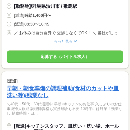
[勤務地]/群馬県渋川市 / 敷島駅
[派遣]
時給1,400円〜
[派遣]08:30〜16:45
／ お休みは自分自身で 交渉しなくてOK！ ＼ 当社がしっかりサポートします◎ 【土日祝休み】 ＊年末年始休みあり 長期休暇あり 年間休日120日以上 完全週休2日制
もっと見る
応募する（バイトル求人）
[派遣]
早朝・朝食準備の調理補助(食材のカットや皿
洗い等)/残業なし
＼40代・50代・60代活躍中 早朝×キッチンのお仕事 久しぶりのお仕
事復帰大歓迎 調理師資格も実務経験も不要 10時半には終業！残業な
し 勤務時間・日...
[派遣]キッチンスタッフ、皿洗い・洗い場、ホール