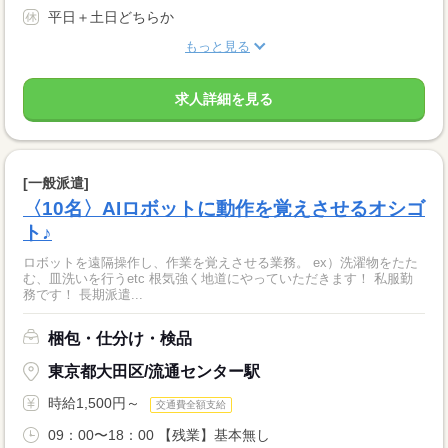
平日＋土日どちらか
もっと見る
求人詳細を見る
[一般派遣]
〈10名〉AIロボットに動作を覚えさせるオシゴ
ト♪
ロボットを遠隔操作し、作業を覚えさせる業務。 ex）洗濯物をたた
む、皿洗いを行うetc 根気強く地道にやっていただきます！ 私服勤
務です！ 長期派遣...
梱包・仕分け・検品
東京都大田区/流通センター駅
時給1,500円～
交通費全額支給
09：00〜18：00 【残業】基本無し