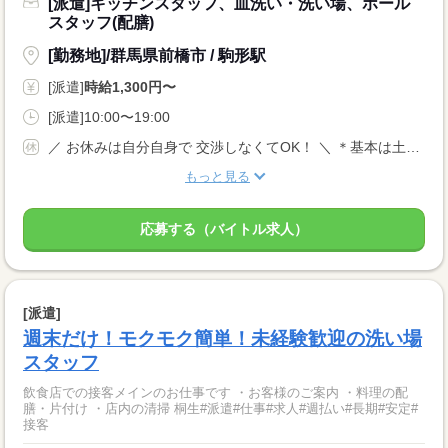
[派遣]キッチンスタッフ、皿洗い・洗い場、ホール
スタッフ(配膳)
[勤務地]/群馬県前橋市 / 駒形駅
[派遣]
時給1,300円〜
[派遣]10:00〜19:00
／ お休みは自分自身で 交渉しなくてOK！ ＼ ＊基本は土日祝休みですが、 「平日休み」や「土日祝だけ働きたい」もOK！ ＊週4日〜勤務 ＊日数・曜日の相談OK 年間休日120日以上 完全週休2日制
もっと見る
応募する（バイトル求人）
[派遣]
週末だけ！モクモク簡単！未経験歓迎の洗い場
スタッフ
飲食店での接客メインのお仕事です ・お客様のご案内 ・料理の配
膳・片付け ・店内の清掃 桐生#派遣#仕事#求人#週払い#長期#安定#
接客