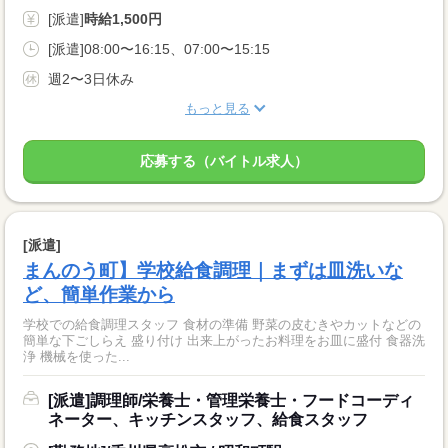
[派遣]
時給1,500円
[派遣]08:00〜16:15、07:00〜15:15
週2〜3日休み
もっと見る
応募する（バイトル求人）
[派遣]
まんのう町】学校給食調理｜まずは皿洗いな
ど、簡単作業から
学校での給食調理スタッフ 食材の準備 野菜の皮むきやカットなどの
簡単な下ごしらえ 盛り付け 出来上がったお料理をお皿に盛付 食器洗
浄 機械を使った...
[派遣]調理師/栄養士・管理栄養士・フードコーディ
ネーター、キッチンスタッフ、給食スタッフ