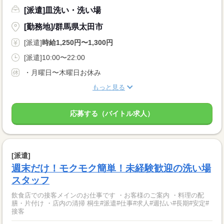
[派遣]皿洗い・洗い場
[勤務地]/群馬県太田市
[派遣]
時給1,250円〜1,300円
[派遣]10:00〜22:00
・月曜日〜木曜日お休み
もっと見る
応募する（バイトル求人）
[派遣]
週末だけ！モクモク簡単！未経験歓迎の洗い場
スタッフ
飲食店での接客メインのお仕事です ・お客様のご案内 ・料理の配
膳・片付け ・店内の清掃 桐生#派遣#仕事#求人#週払い#長期#安定#
接客