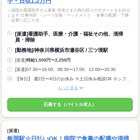
手＊日収1.2万円
＼病院の看護助手さん募集 患者さまの身の回りのサポートをお任せ
します 仕事内容 ・シーツ交換・ベッドメイク ・食事の配膳・下膳
・必要に応じた生...
[派遣]看護助手、医療・介護・福祉その他、清掃
員・掃除
[勤務地]/神奈川県横浜市瀬谷区 / 三ツ境駅
[派遣]
時給1,500円〜2,250円
[派遣]07:30〜16:00、08:30〜17:00、12:00〜20:30
【休日】 週2日〜4日のお休み ※土日休み相談OK ※シフト希望考慮します♪
もっと見る
応募する（バイトル求人）
[派遣]
飯岡駅☆日払いOK！病院で食事の配膳や清掃