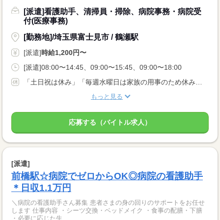
[派遣]看護助手、清掃員・掃除、病院事務・病院受
付(医療事務)
[勤務地]/埼玉県富士見市 / 鶴瀬駅
[派遣]
時給1,200円〜
[派遣]08:00〜14:45、09:00〜15:45、09:00〜18:00
「土日祝は休み」「毎週水曜日は家族の用事のため休み」など、ご希望はお気軽にご相談くださいね。
もっと見る
応募する（バイトル求人）
[派遣]
前橋駅☆病院でゼロからOK◎病院の看護助手
＊日収1.1万円
＼病院の看護助手さん募集 患者さまの身の回りのサポートをお任せ
します 仕事内容 ・シーツ交換・ベッドメイク ・食事の配膳・下膳
・必要に応じた生...