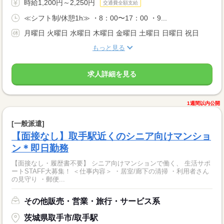
時給1,200円～2,250円
交通費全額支給
≪シフト制/休憩1h≫ ・8：00〜17：00 ・9...
月曜日 火曜日 水曜日 木曜日 金曜日 土曜日 日曜日 祝日
もっと見る
求人詳細を見る
1週間以内公開
[一般派遣]
【面接なし】取手駅近くのシニア向けマンショ
ン＊即日勤務
【面接なし・履歴書不要】 シニア向けマンションで働く、 生活サポ
ートSTAFF大募集！ ＜仕事内容＞ ・居室/廊下の清掃 ・利用者さん
の見守り ・郵便...
その他販売・営業・旅行・サービス系
茨城県取手市/取手駅