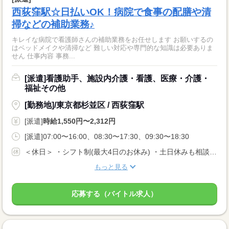
西荻窪駅☆日払いOK！病院で食事の配膳や清
掃などの補助業務♪
キレイな病院で看護師さんの補助業務をお任せします お願いするの
はベッドメイクや清掃など 難しい対応や専門的な知識は必要ありま
せん 仕事内容 事務...
[派遣]看護助手、施設内介護・看護、医療・介護・
福祉その他
[勤務地]/東京都杉並区 / 西荻窪駅
[派遣]
時給1,550円〜2,312円
[派遣]07:00〜16:00、08:30〜17:30、09:30〜18:30
＜休日＞ ・シフト制(最大4日のお休み) ・土日休みも相談OK
もっと見る
応募する（バイトル求人）