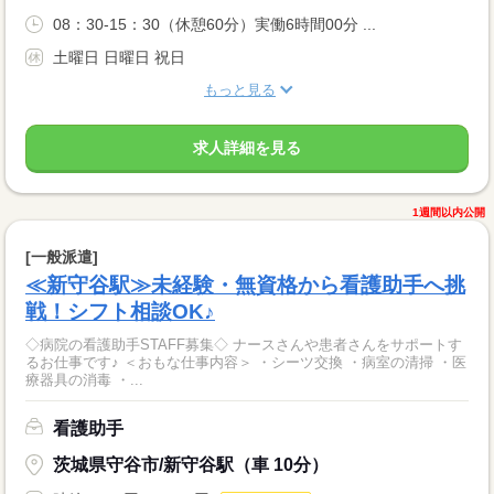
08：30-15：30（休憩60分）実働6時間00分 ...
土曜日 日曜日 祝日
もっと見る
求人詳細を見る
1週間以内公開
[一般派遣]
≪新守谷駅≫未経験・無資格から看護助手へ挑
戦！シフト相談OK♪
◇病院の看護助手STAFF募集◇ ナースさんや患者さんをサポートす
るお仕事です♪ ＜おもな仕事内容＞ ・シーツ交換 ・病室の清掃 ・医
療器具の消毒 ・...
看護助手
茨城県守谷市/新守谷駅（車 10分）