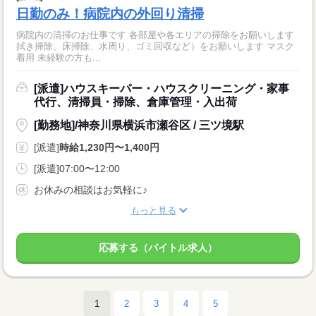
日勤のみ！病院内の外回り清掃
病院内の清掃のお仕事です 各部屋や各エリアの掃除をお願いします
拭き掃除、床掃除、水周り、ゴミ回収など）をお願いします マスク
着用 未経験の方も...
[派遣]ハウスキーパー・ハウスクリーニング・家事
代行、清掃員・掃除、倉庫管理・入出荷
[勤務地]/神奈川県横浜市瀬谷区 / 三ツ境駅
[派遣]
時給1,230円〜1,400円
[派遣]07:00〜12:00
お休みの相談はお気軽に♪
もっと見る
応募する（バイトル求人）
1
2
3
4
5