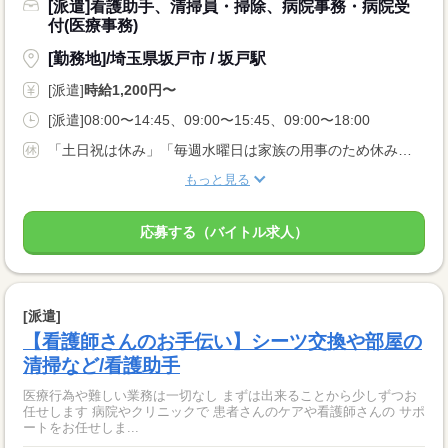
[派遣]看護助手、清掃員・掃除、病院事務・病院受
付(医療事務)
[勤務地]/埼玉県坂戸市 / 坂戸駅
[派遣]
時給1,200円〜
[派遣]08:00〜14:45、09:00〜15:45、09:00〜18:00
「土日祝は休み」「毎週水曜日は家族の用事のため休み」など、ご希望はお気軽にご相談くださいね。
もっと見る
応募する（バイトル求人）
[派遣]
【看護師さんのお手伝い】シーツ交換や部屋の
清掃など/看護助手
医療行為や難しい業務は一切なし まずは出来ることから少しずつお
任せします 病院やクリニックで 患者さんのケアや看護師さんの サポ
ートをお任せしま...