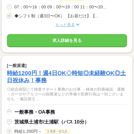
07：00〜16：00 09：00〜18：00 11：00〜20...
◆シフト制（週3日〜OK） 【お昼だけ】【...
もっと見る
求人詳細を見る
[一般派遣]
時給1200円！週4日OK◇時短◎未経験OK◎土
日祝休み！事務
◎総合病院にて検査サポート事務のお仕事 ・検体の到着確認、運搬
・ガーゼやアルコール除菌液などの準備※医療行為は一切ございま
せん ・備品発注 ...
一般事務・OA事務
茨城県土浦市/土浦駅（バス 10分）
時給1,200円～
交通費一部支給