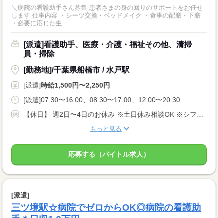
＼病院の看護助手さん募集 患者さまの身の回りのサポートをお任せ
します 仕事内容 ・シーツ交換・ベッドメイク ・食事の配膳・下膳
・必要に応じた生...
[派遣]看護助手、医療・介護・福祉その他、清掃
員・掃除
[勤務地]/千葉県船橋市 / 水戸駅
[派遣]
時給1,500円〜2,250円
[派遣]07:30〜16:00、08:30〜17:00、12:00〜20:30
【休日】 週2日〜4日のお休み ※土日休み相談OK ※シフト希望考慮します♪
もっと見る
応募する（バイトル求人）
[派遣]
三ツ境駅☆病院でゼロからOK◎病院の看護助