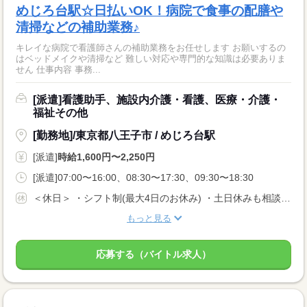
めじろ台駅☆日払いOK！病院で食事の配膳や
清掃などの補助業務♪
キレイな病院で看護師さんの補助業務をお任せします お願いするの
はベッドメイクや清掃など 難しい対応や専門的な知識は必要ありま
せん 仕事内容 事務...
[派遣]看護助手、施設内介護・看護、医療・介護・
福祉その他
[勤務地]/東京都八王子市 / めじろ台駅
[派遣]
時給1,600円〜2,250円
[派遣]07:00〜16:00、08:30〜17:30、09:30〜18:30
＜休日＞ ・シフト制(最大4日のお休み) ・土日休みも相談OK
もっと見る
応募する（バイトル求人）