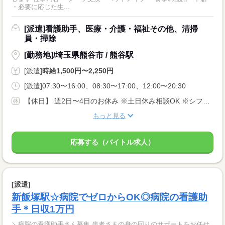
・必要に応じた生...
[派遣]看護助手、医療・介護・福祉その他、清掃
員・掃除
[勤務地]/埼玉県熊谷市 / 熊谷駅
[派遣]
時給1,500円〜2,250円
[派遣]07:30〜16:00、08:30〜17:00、12:00〜20:30
【休日】 週2日〜4日のお休み ※土日休み相談OK ※シフト希望考慮します♪
もっと見る
応募する（バイトル求人）
[派遣]
新飯塚駅☆病院でゼロからOK◎病院の看護助
手＊日収1万円
＼病院の看護助手さん募集 患者さまの身の回りのサポートをお任せ