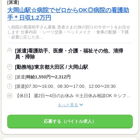
[派遣]
大岡山駅☆病院でゼロからOK◎病院の看護助
手＊日収1.2万円
＼病院の看護助手さん募集 患者さまの身の回りのサポートをお任せ
します 仕事内容 ・シーツ交換・ベッドメイク ・食事の配膳・下膳
・必要に応じた生...
[派遣]看護助手、医療・介護・福祉その他、清掃
員・掃除
[勤務地]/東京都大田区 / 大岡山駅
[派遣]
時給1,550円〜2,312円
[派遣]07:30〜16:00、08:30〜17:00、12:00〜20:30
【休日】 週2日〜4日のお休み ※土日休み相談OK ※シフト希望考慮します♪
もっと見る
応募する（バイトル求人）