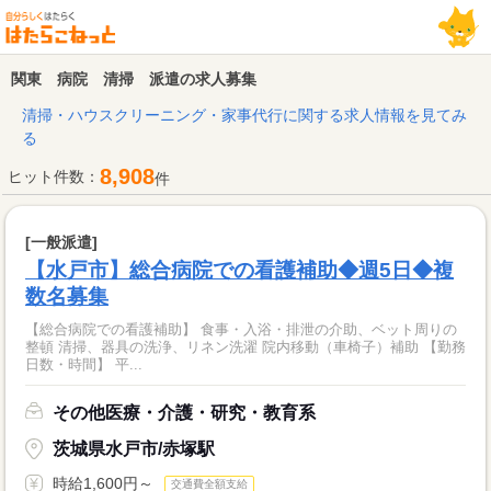
関東 病院 清掃 派遣の求人募集
清掃・ハウスクリーニング・家事代行に関する求人情報を見てみ
る
8,908
ヒット件数：
件
[一般派遣]
【水戸市】総合病院での看護補助◆週5日◆複
数名募集
【総合病院での看護補助】 食事・入浴・排泄の介助、ベット周りの
整頓 清掃、器具の洗浄、リネン洗濯 院内移動（車椅子）補助 【勤務
日数・時間】 平...
その他医療・介護・研究・教育系
茨城県水戸市/赤塚駅
時給1,600円～
交通費全額支給