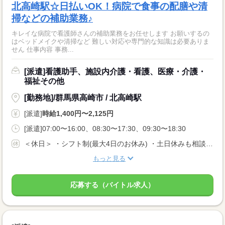
北高崎駅☆日払いOK！病院で食事の配膳や清
掃などの補助業務♪
キレイな病院で看護師さんの補助業務をお任せします お願いするの
はベッドメイクや清掃など 難しい対応や専門的な知識は必要ありま
せん 仕事内容 事務...
[派遣]看護助手、施設内介護・看護、医療・介護・
福祉その他
[勤務地]/群馬県高崎市 / 北高崎駅
[派遣]
時給1,400円〜2,125円
[派遣]07:00〜16:00、08:30〜17:30、09:30〜18:30
＜休日＞ ・シフト制(最大4日のお休み) ・土日休みも相談OK
もっと見る
応募する（バイトル求人）