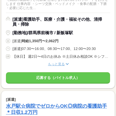
します 仕事内容 ・シーツ交換・ベッドメイク ・食事の配膳・下膳
・必要に応じた生...
[派遣]看護助手、医療・介護・福祉その他、清掃
員・掃除
[勤務地]/群馬県前橋市 / 新飯塚駅
[派遣]
時給1,350円〜2,062円
[派遣]07:30〜16:00、08:30〜17:00、12:00〜20:30
【休日】 週2日〜4日のお休み ※土日休み相談OK ※シフト希望考慮します♪
もっと見る
応募する（バイトル求人）
[派遣]
水戸駅☆病院でゼロからOK◎病院の看護助手
＊日収1.2万円