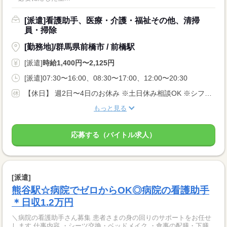
[派遣]看護助手、医療・介護・福祉その他、清掃
員・掃除
[勤務地]/群馬県前橋市 / 前橋駅
[派遣]
時給1,400円〜2,125円
[派遣]07:30〜16:00、08:30〜17:00、12:00〜20:30
【休日】 週2日〜4日のお休み ※土日休み相談OK ※シフト希望考慮します♪
もっと見る
応募する（バイトル求人）
[派遣]
熊谷駅☆病院でゼロからOK◎病院の看護助手
＊日収1.2万円
＼病院の看護助手さん募集 患者さまの身の回りのサポートをお任せ
します 仕事内容 ・シーツ交換・ベッドメイク ・食事の配膳・下膳