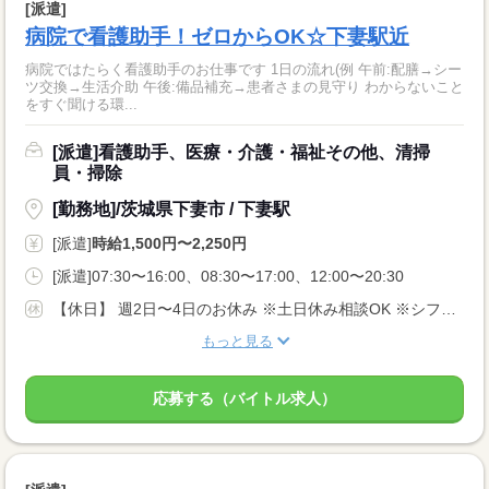
[派遣]
病院で看護助手！ゼロからOK☆下妻駅近
病院ではたらく看護助手のお仕事です 1日の流れ(例 午前:配膳→シー
ツ交換→生活介助 午後:備品補充→患者さまの見守り わからないこと
をすぐ聞ける環...
[派遣]看護助手、医療・介護・福祉その他、清掃
員・掃除
[勤務地]/茨城県下妻市 / 下妻駅
[派遣]
時給1,500円〜2,250円
[派遣]07:30〜16:00、08:30〜17:00、12:00〜20:30
【休日】 週2日〜4日のお休み ※土日休み相談OK ※シフト希望考慮します♪
もっと見る
応募する（バイトル求人）