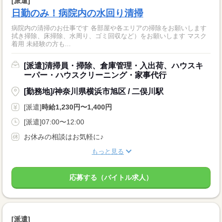
[派遣]
日勤のみ！病院内の水回り清掃
病院内の清掃のお仕事です 各部屋や各エリアの掃除をお願いします
拭き掃除、床掃除、水周り、ゴミ回収など）をお願いします マスク
着用 未経験の方も...
[派遣]清掃員・掃除、倉庫管理・入出荷、ハウスキ
ーパー・ハウスクリーニング・家事代行
[勤務地]/神奈川県横浜市旭区 / 二俣川駅
[派遣]
時給1,230円〜1,400円
[派遣]07:00〜12:00
お休みの相談はお気軽に♪
もっと見る
応募する（バイトル求人）
[派遣]