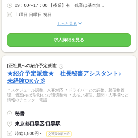
09：00〜17：00 【残業】有 残業は基本無...
土曜日 日曜日 祝日
もっと見る
求人詳細を見る
[正社員への紹介予定派遣]
?
★紹介予定派遣★ 社長秘書アシスタント♪
未経験OK☆彡
＊スケジュール調整、来客対応 ＊ドライバーとの調整、郵便物管
理、個室内の清掃および環境整備 ＊支払い処理、新聞・人事欄など
情報のチェック、電話...
秘書
東京都目黒区/目黒駅
時給1,800円～
交通費全額支給