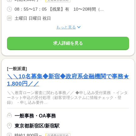
08：55〜17：05 【残業】有 10〜20時間（...
土曜日 日曜日 祝日
もっと見る
求人詳細を見る
[一般派遣]
＼＼10名募集◆新宿◆政府系金融機関で事務★
1,800円／／
＼＼教育ローン審査に関わる事務／／ ◆申し込み受付業務 ・インタ
ーネット申込の受付処理（顧客管理システムに情報チェック・登
録） ・申し込み要件...
一般事務・OA事務
東京都新宿区/新宿駅
時給1,800円～
交通費全額支給