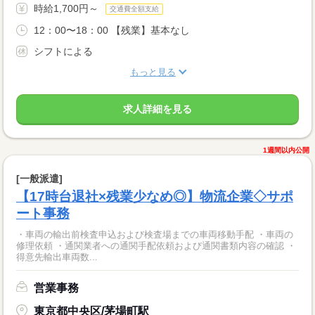
時給1,700円～
交通費全額支給
12：00〜18：00 【残業】基本なし
シフトによる
もっと見る
求人詳細を見る
1週間以内公開
[一般派遣]
【17時台退社×残業少なめ◎】物流企業◇サポ
ート事務
・車両の輸出前検査申込および検査場までの車両移動手配 ・車両の
修理依頼 ・通関業者への通関手配依頼および通関書類内容の確認 ・
得意先輸出車両数...
営業事務
東京都中央区/茅場町駅