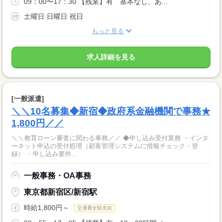
09：00〜17：30 【残業】有 基本なし、あ...
土曜日 日曜日 祝日
もっと見る
求人詳細を見る
[一般派遣]
＼＼10名募集◆新宿◆政府系金融機関で事務★
1,800円／／
＼＼教育ローン審査に関わる事務／／ ◆申し込み受付業務 ・インタ
ーネット申込の受付処理（顧客管理システムに情報チェック・登
録） ・申し込み要件...
一般事務・OA事務
東京都新宿区/新宿駅
時給1,800円～
交通費全額支給