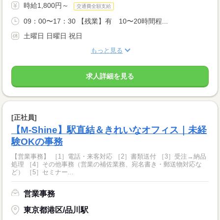
時給1,800円～
交通費全額支給
09：00〜17：30 【残業】有 10〜20時間程...
土曜日 日曜日 祝日
もっと見る
求人詳細を見る
[正社員]
【M-Shine】駅直結＆きれいなオフィス｜未経
験OKの事務
【営業事務】 ［1］電話・来客対応 ［2］書類送付 ［3］受注→納品
処理 ［4］その他事務（営業の補佐業務、宛名書き・郵送物対応な
ど） ［5］セミナー...
営業事務
東京都港区/品川駅