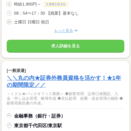
時給1,900円～
交通費全額支給
08：54〜17：30 【残業】基本なし
土曜日 日曜日 祝日
もっと見る
求人詳細を見る
[一般派遣]
＼＼丸の内★証券外務員資格を活かす！★1年
の期間限定／／
＜ミドル★バックオフィス業務＞ ◆顧客管理、証券口座開設、入
金・申し込み管理、帳簿作成 ◆支払処理、経費・資金管理の補助 ◆
顧客宛報告書の作成...
金融事務（銀行・証券）
東京都千代田区/東京駅