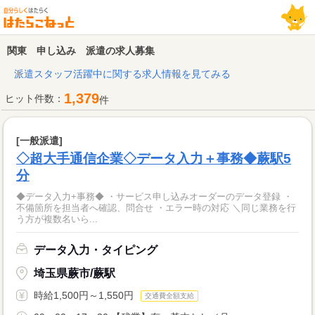
関東 申し込み 派遣の求人募集
派遣スタッフ活躍中に関する求人情報を見てみる
1,379
ヒット件数：
件
[一般派遣]
◇超大手通信企業◇データ入力＋事務◆蕨駅5
分
◆データ入力+事務◆ ・サービス申し込みオーダーのデータ登録 ・
不備箇所を担当者へ確認、問合せ ・エラー時の対応 ＼同じ業務を行
う方が複数名いら...
データ入力・タイピング
埼玉県蕨市/蕨駅
時給1,500円～1,550円
交通費全額支給