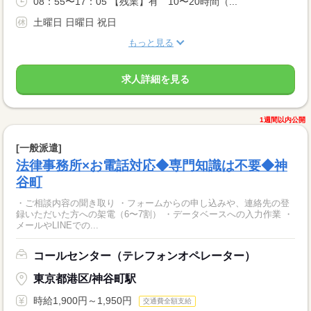
08：55〜17：05 【残業】有 10〜20時間（...
土曜日 日曜日 祝日
もっと見る
求人詳細を見る
1週間以内公開
[一般派遣]
法律事務所×お電話対応◆専門知識は不要◆神
谷町
・ご相談内容の聞き取り ・フォームからの申し込みや、連絡先の登
録いただいた方への架電（6〜7割） ・データベースへの入力作業 ・
メールやLINEでの...
コールセンター（テレフォンオペレーター）
東京都港区/神谷町駅
時給1,900円～1,950円
交通費全額支給