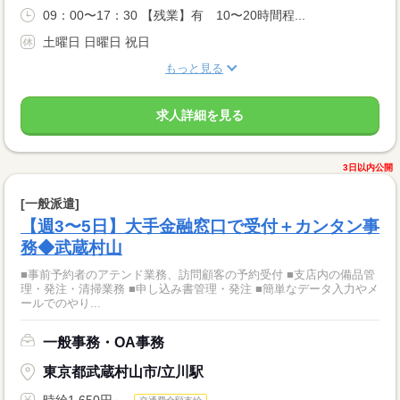
09：00〜17：30 【残業】有 10〜20時間程...
土曜日 日曜日 祝日
もっと見る
求人詳細を見る
3日以内公開
[一般派遣]
【週3〜5日】大手金融窓口で受付＋カンタン事
務◆武蔵村山
■事前予約者のアテンド業務、訪問顧客の予約受付 ■支店内の備品管
理・発注・清掃業務 ■申し込み書管理・発注 ■簡単なデータ入力やメ
ールでのやり...
一般事務・OA事務
東京都武蔵村山市/立川駅
時給1,650円～