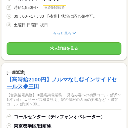
時給1,850円～
交通費全額支給
09：00〜17：30 【残業】状況に応じ発生可...
土曜日 日曜日 祝日
もっと見る
求人詳細を見る
[一般派遣]
【高時給2100円】ノルマなし◎インサイドセ
ールス◆三田
【営業架電業務】 ■営業架電業務 ・見込み客への初動コール（約5〜
10件/日） →サービス概要説明、家の屋根の図面の要求など ・追客
コール（約10〜30...
コールセンター（テレフォンオペレーター）
東京都港区/田町駅