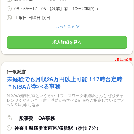
08：55〜17：05 【残業】有 10〜20時間（...
土曜日 日曜日 祝日
もっと見る
求人詳細を見る
3日以内公開
[一般派遣]
未経験でも月収26万円以上可能！17時台定時
＊NISAが学べる事務
NISAの知識ゼロという方や オフィスワーク未経験さんも ぜひチャ
レンジください＊ ＼超・基礎から学べる研修をご用意しています／
〜NISAの申し込み...
一般事務・OA事務
神奈川県横浜市西区/横浜駅（徒歩 7分）