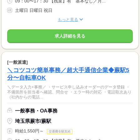
09：00〜17：30 【残業】有 基本なし／月...
土曜日 日曜日 祝日
もっと見る
求人詳細を見る
[一般派遣]
＼コツコツ簡単事務／超大手通信企業◆蕨駅5
分〜自転車OK
＼データ入力+事務／ ・サービス申し込みオーダーのデータ登録 ・
不備箇所を担当者へ確認、問合せ ・エラー時の対応 ・電話取次あり
（社内からの電話...
一般事務・OA事務
埼玉県蕨市/蕨駅
時給1,550円～
交通費全額支給