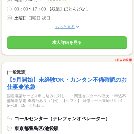
09：00〜17：00 【残業】ほとんどなし
土曜日 日曜日 祝日
もっと見る
求人詳細を見る
3日以内公開
[一般派遣]
【9月開始】未経験OK・カンタン不備確認のお
仕事◆池袋
固定電話サービス申し込みに対し、 ・関連センターへ取次 ・申込不
備解消架電 ※着台あり（1回） 【シフト】 研修：平日週5日/ 9：4
5〜18：15 ※祝日...
コールセンター（テレフォンオペレーター）
東京都豊島区/池袋駅