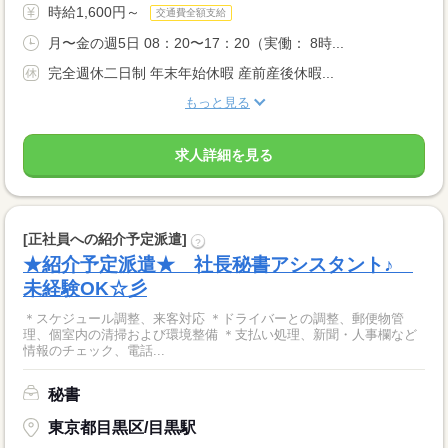
時給1,600円～
交通費全額支給
月〜金の週5日 08：20〜17：20（実働： 8時...
完全週休二日制 年末年始休暇 産前産後休暇...
もっと見る
求人詳細を見る
[正社員への紹介予定派遣]
?
★紹介予定派遣★ 社長秘書アシスタント♪
未経験OK☆彡
＊スケジュール調整、来客対応 ＊ドライバーとの調整、郵便物管
理、個室内の清掃および環境整備 ＊支払い処理、新聞・人事欄など
情報のチェック、電話...
秘書
東京都目黒区/目黒駅