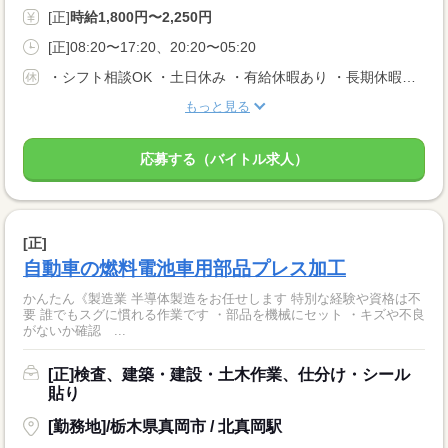
[正]
時給1,800円〜2,250円
[正]08:20〜17:20、20:20〜05:20
・シフト相談OK ・土日休み ・有給休暇あり ・長期休暇あり ※会社カレンダーによる
もっと見る
応募する（バイトル求人）
[正]
自動車の燃料電池車用部品プレス加工
かんたん《製造業 半導体製造をお任せします 特別な経験や資格は不
要 誰でもスグに慣れる作業です ・部品を機械にセット ・キズや不良
がないか確認 ...
[正]検査、建築・建設・土木作業、仕分け・シール
貼り
[勤務地]/栃木県真岡市 / 北真岡駅