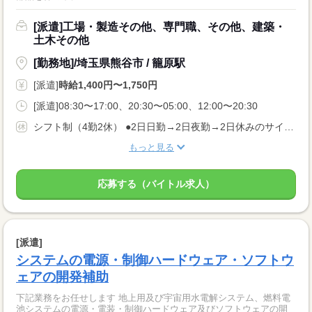
[派遣]工場・製造その他、専門職、その他、建築・
土木その他
[勤務地]/埼玉県熊谷市 / 籠原駅
[派遣]
時給1,400円〜1,750円
[派遣]08:30〜17:00、20:30〜05:00、12:00〜20:30
シフト制（4勤2休） ●2日日勤→2日夜勤→2日休みのサイクル順 ※順番が変わる可能性あり ●GW・夏季・年末年始休暇あり
もっと見る
応募する（バイトル求人）
[派遣]
システムの電源・制御ハードウェア・ソフトウ
ェアの開発補助
下記業務をお任せします 地上用及び宇宙用水電解システム、燃料電
池システムの電源・電装・制御ハードウェア及びソフトウェアの開