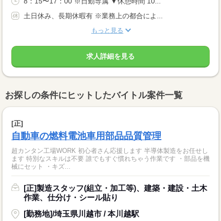
8：15〜17：00 ※日勤専属 ▼休憩時間 10...
土日休み、長期休暇有 ※業務上の都合によ...
もっと見る
求人詳細を見る
お探しの条件にヒットしたバイトル案件一覧
[正]
自動車の燃料電池車用部品品質管理
超カンタン工場WORK 初心者さん応援します 半導体製造をお任せし
ます 特別なスキルは不要 誰でもすぐ慣れちゃう作業です ・部品を機
械にセット ・キズ...
[正]製造スタッフ(組立・加工等)、建築・建設・土木
作業、仕分け・シール貼り
[勤務地]/埼玉県川越市 / 本川越駅