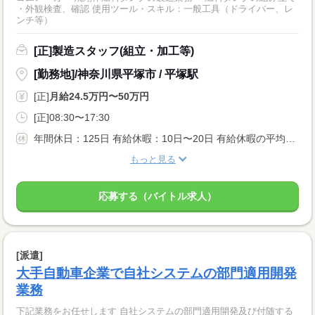
・外観検査、確認 使用ツール・スキル：一般工具（ドライバー、レ
ンチ等）
[正]製造スタッフ(組立・加工等)
[勤務地]/神奈川県平塚市 / 平塚駅
[正]
月給24.5万円〜50万円
[正]08:30〜17:30
年間休日：125日 有給休暇：10日〜20日 有給休暇の平均取得日数 …11日／年（※2025年度実績） ・夏季休暇 ・年末年始休暇 ・産前・産後休暇 ・介護休暇 ※休日・休暇は就業先により異なります
もっと見る
応募する（バイトル求人）
[派遣]
大手自動車企業で自社システムの部門適用開発
業務
下記業務をお任せします 自社システムの部門適用開発及び付随する