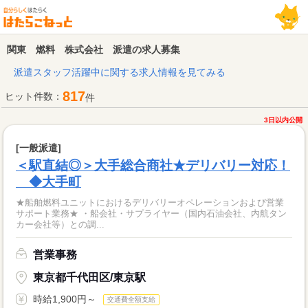
関東 燃料 株式会社 派遣の求人募集
派遣スタッフ活躍中に関する求人情報を見てみる
817
ヒット件数：
件
3日以内公開
[一般派遣]
＜駅直結◎＞大手総合商社★デリバリー対応！
◆大手町
★船舶燃料ユニットにおけるデリバリーオペレーションおよび営業
サポート業務★ ・船会社・サプライヤー（国内石油会社、内航タン
カー会社等）との調...
営業事務
東京都千代田区/東京駅
時給1,900円～
交通費全額支給