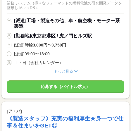
業務 システム（様々なフォーマットの燃料電池の研究開発データを
整形し Maria DB に...
[派遣]工場・製造その他、車・航空機・モーター系
製造
[勤務地]/東京都港区 / 虎ノ門ヒルズ駅
[派遣]
時給3,000円〜3,750円
[派遣]09:00〜18:00
土・日（会社カレンダー）
もっと見る
応募する（バイトル求人）
[ア・パ]
《製造スタッフ》充実の福利厚生★身一つで仕
事＆住まいをGET◎