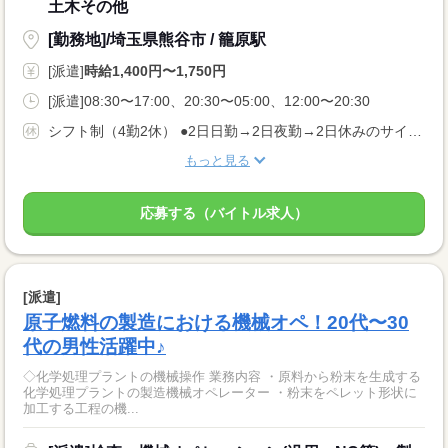
土木その他
[勤務地]/埼玉県熊谷市 / 籠原駅
[派遣]
時給1,400円〜1,750円
[派遣]08:30〜17:00、20:30〜05:00、12:00〜20:30
シフト制（4勤2休） ●2日日勤→2日夜勤→2日休みのサイクル順 ※順番が変わる可能性あり ●GW・夏季・年末年始休暇あり
もっと見る
応募する（バイトル求人）
[派遣]
原子燃料の製造における機械オペ！20代〜30
代の男性活躍中♪
◇化学処理プラントの機械操作 業務内容 ・原料から粉末を生成する
化学処理プラントの製造機械オペレーター ・粉末をペレット形状に
加工する工程の機...