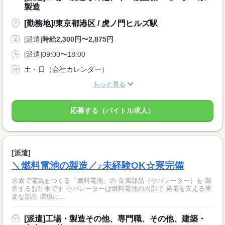
製造
[勤務地]/東京都港区 / 虎ノ門ヒルズ駅
[派遣]
時給2,300円〜2,875円
[派遣]09:00〜18:00
土・日（会社カレンダー）
もっと見る
応募する（バイトル求人）
[派遣]
＼燃料電池の製造／♪未経験OK☆寮完備
水素で電気をつくる「燃料電池」の 金属部品（セパレーター）を 製
造するお仕事です セパレーターは燃料電池の内部で 発電を支える重
要な部品 環境に...
[派遣]工場・製造その他、専門職、その他、建築・