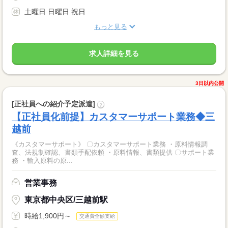
土曜日 日曜日 祝日
もっと見る
求人詳細を見る
3日以内公開
[正社員への紹介予定派遣]
?
【正社員化前提】カスタマーサポート業務◆三
越前
《カスタマーサポート》 〇カスタマーサポート業務 ・原料情報調
査、法規制確認、書類手配依頼 ・原料情報、書類提供 〇サポート業
務 ・輸入原料の原...
営業事務
東京都中央区/三越前駅
時給1,900円～
交通費全額支給