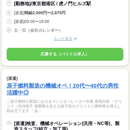
[勤務地]/東京都港区 / 虎ノ門ヒルズ駅
[派遣]
時給2,000円〜2,875円
[派遣]09:00〜18:00
土・日（会社カレンダー）
もっと見る
応募する（バイトル求人）
[派遣]
原子燃料製造の機械オペ！20代〜40代の男性
活躍中◎
◇原子燃料の製造におけるマシンオペレーター作業 業務内容 ・グリ
ッド（支持格子 連量棒を支える格子状のグリッドに燃料棒を挿入し
組み立てます ・金...
[派遣]検査、機械オペレーション(汎用・NC等)、製
造スタッフ(組立・加工等)