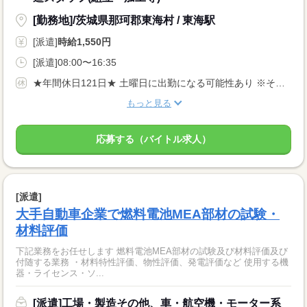
[勤務地]/茨城県那珂郡東海村 / 東海駅
[派遣]
時給1,550円
[派遣]08:00〜16:35
★年間休日121日★ 土曜日に出勤になる可能性あり ※その場合には代休があります ※会社カレンダーによる 【その他長期休暇あり】
もっと見る
応募する（バイトル求人）
[派遣]
大手自動車企業で燃料電池MEA部材の試験・
材料評価
下記業務をお任せします 燃料電池MEA部材の試験及び材料評価及び
付随する業務 ・材料特性評価、物性評価、発電評価など 使用する機
器・ライセンス・ソ...
[派遣]工場・製造その他、車・航空機・モーター系