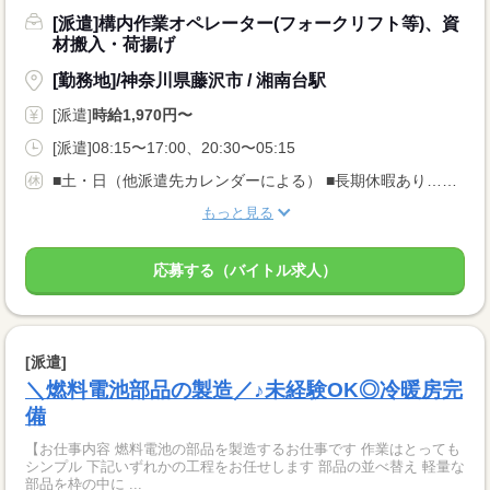
[派遣]構内作業オペレーター(フォークリフト等)、資
材搬入・荷揚げ
[勤務地]/神奈川県藤沢市 / 湘南台駅
[派遣]
時給1,970円〜
[派遣]08:15〜17:00、20:30〜05:15
■土・日（他派遣先カレンダーによる） ■長期休暇あり…GW、夏季、冬季 ■有給休暇
もっと見る
応募する（バイトル求人）
[派遣]
＼燃料電池部品の製造／♪未経験OK◎冷暖房完
備
【お仕事内容 燃料電池の部品を製造するお仕事です 作業はとっても
シンプル 下記いずれかの工程をお任せします 部品の並べ替え 軽量な
部品を枠の中に ...