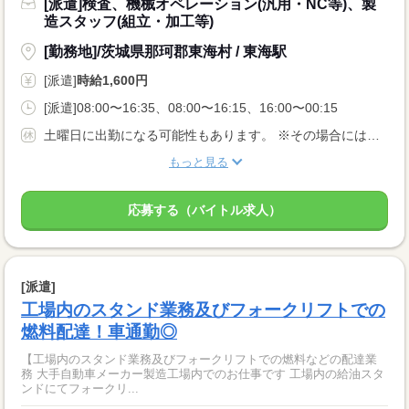
[派遣]検査、機械オペレーション(汎用・NC等)、製
造スタッフ(組立・加工等)
[勤務地]/茨城県那珂郡東海村 / 東海駅
[派遣]
時給1,600円
[派遣]08:00〜16:35、08:00〜16:15、16:00〜00:15
土曜日に出勤になる可能性もあります。 ※その場合には代休があります。 ★年間休日121日★ ※会社カレンダーによる 【その他長期休暇あり】
もっと見る
応募する（バイトル求人）
[派遣]
工場内のスタンド業務及びフォークリフトでの
燃料配達！車通勤◎
【工場内のスタンド業務及びフォークリフトでの燃料などの配達業
務 大手自動車メーカー製造工場内でのお仕事です 工場内の給油スタ
ンドにてフォークリ...