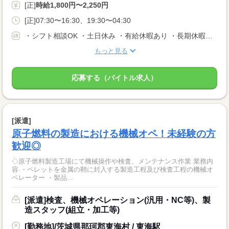
[正]
時給1,800円〜2,250円
[正]07:30〜16:30、19:30〜04:30
・シフト相談OK ・土日休み ・有給休暇あり ・長期休暇あり ※会社カレンダーによる
もっと見る
応募する（バイトル求人）
[派遣]
原子燃料の製造における機械オペ！未経験の方
歓迎◎
◇原子燃料製造工場にて機械操作や検査、メンテナンス作業 業務内
容 ・ペレットを金属の鞘に封入する製造工程及び検査工程の機械オ
ペレーター ・製品...
[派遣]検査、機械オペレーション(汎用・NC等)、製
造スタッフ(組立・加工等)
[勤務地]/茨城県那珂郡東海村 / 東海駅