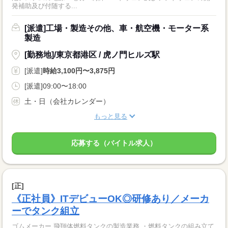
発補助及び付随する...
[派遣]工場・製造その他、車・航空機・モーター系
製造
[勤務地]/東京都港区 / 虎ノ門ヒルズ駅
[派遣]
時給3,100円〜3,875円
[派遣]09:00〜18:00
土・日（会社カレンダー）
もっと見る
応募する（バイトル求人）
[正]
《正社員》ITデビューOK◎研修あり／メーカ
ーでタンク組立
ゴムメーカー 飛翔体燃料タンクの製造業務 ・燃料タンクの組み立て