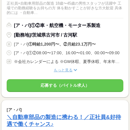
正社員×自動車用部品の製造 18歳〜45歳の男性スタッフが活躍中 工
場での勤務経験をお持ちの方 体を動かすことが好きな方大歓迎 具体
的には ・自動車...
[ア・パ]①②車・航空機・モーター系製造
[勤務地]/茨城県古河市 / 古河駅
[ア・パ]
①時給1,200円〜、②月給23.1万円〜
[ア・パ]①②08:00〜17:00、16:00〜01:00、00:00〜09:00
※会社カレンダーによる ※GW休暇、夏季休暇、年末年始休暇あり
もっと見る
応募する（バイトル求人）
[ア・パ]
＼自動車部品の製造に携わる！／正社員&好待
遇で働くチャンス♪