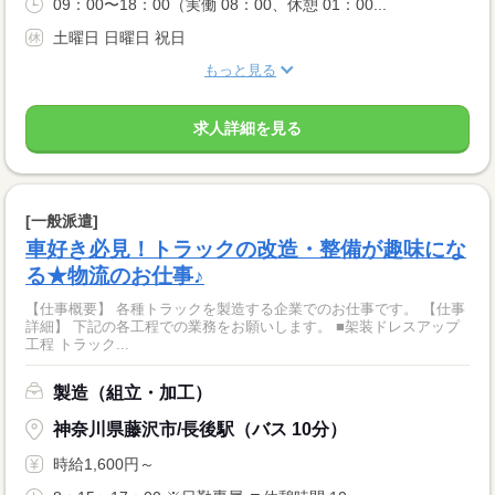
09：00〜18：00（実働 08：00、休憩 01：00...
土曜日 日曜日 祝日
もっと見る
求人詳細を見る
[一般派遣]
車好き必見！トラックの改造・整備が趣味にな
る★物流のお仕事♪
【仕事概要】 各種トラックを製造する企業でのお仕事です。 【仕事
詳細】 下記の各工程での業務をお願いします。 ■架装ドレスアップ
工程 トラック...
製造（組立・加工）
神奈川県藤沢市/長後駅（バス 10分）
時給1,600円～