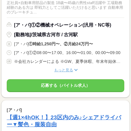
正社員×自動車用部品の製造 18歳〜45歳の男性staff活躍中 工場勤務
経験のある方は 即戦力としてご活躍いただけると思います 自動車用
のブレーキチュ...
[ア・パ]①②機械オペレーション(汎用・NC等)
[勤務地]/茨城県古河市 / 古河駅
[ア・パ]
①時給1,250円〜、②月給24万円〜
[ア・パ]①②08:00〜17:00、16:00〜01:00、00:00〜09:00
※会社カレンダーによる ※GW、夏季休暇、年末年始休暇あり
もっと見る
応募する（バイトル求人）
[ア・パ]
【週1×4hOK！】23区内のみ♪シェアドライバ
ー▼髪色・服装自由