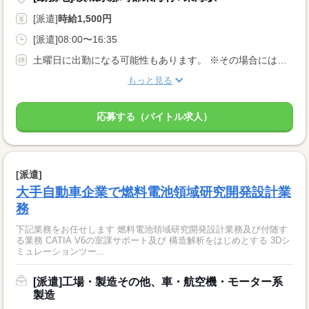
[派遣]
時給1,500円
[派遣]08:00〜16:35
土曜日に出勤になる可能性もあります。 ※その場合には代休があります。 ★年間休日121日★ ※会社カレンダーによる 【その他長期休暇あり】
もっと見る
応募する（バイトル求人）
[派遣]
大手自動車企業で燃料電池領域研究開発設計業
務
下記業務をお任せします 燃料電池領域研究開発設計業務及び付随す
る業務 CATIA V6の室課サポート及び 構造解析をはじめとする 3Dシ
ミュレーションツー...
[派遣]工場・製造その他、車・航空機・モーター系
製造