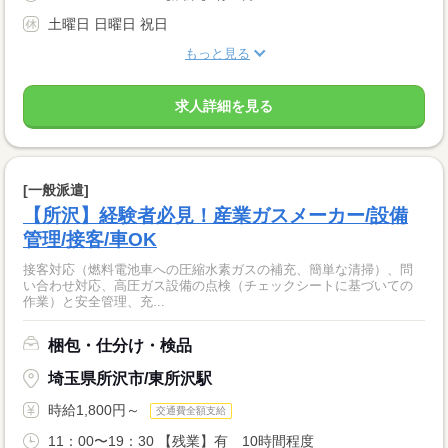
土曜日 日曜日 祝日
もっと見る
求人詳細を見る
[一般派遣]
【所沢】経験者必見！産業ガスメーカー/設備
管理/接客/車OK
接客対応（燃料電池車への圧縮水素ガスの補充、簡単な清掃）、問
い合わせ対応、高圧ガス設備の点検（チェックシートに基づいての
作業）と安全管理、充...
梱包・仕分け・検品
埼玉県所沢市/東所沢駅
時給1,800円～
交通費全額支給
11：00〜19：30 【残業】有 10時間程度