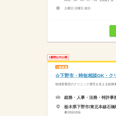
時間：08：00〜17：00 【残業】有 
土曜日 日曜日 祝日
1週間以内公開
一般派遣
☆下野市・時短相談OK・ク
地域密着型のクリニック運営を支える総務事
総務・人事・法務・特許事
栃木県下野市/東北本線石橋
車10分10分