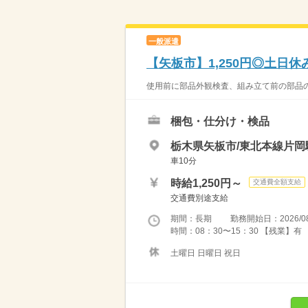
一般派遣
【矢板市】1,250円◎土日
使用前に部品外観検査、組み立て前の部品
梱包・仕分け・検品
栃木県矢板市/東北本線片岡
車10分
時給1,250円～
交通費全額支給
交通費別途支給
期間：長期 勤務開始日：2026/08
時間：08：30〜15：30 【残業
土曜日 日曜日 祝日