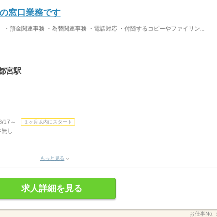
の窓口業務です
・預金関連事務 ・為替関連事務 ・電話対応 ・付随するコピーやファイリン...
都宮駅
/17～
１ヶ月以内にスタート
本無し
もっと見る
求人詳細を見る
お仕事No.