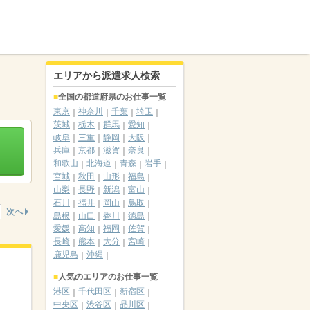
エリアから派遣求人検索
全国の都道府県のお仕事一覧
東京
神奈川
千葉
埼玉
茨城
栃木
群馬
愛知
岐阜
三重
静岡
大阪
兵庫
京都
滋賀
奈良
和歌山
北海道
青森
岩手
宮城
秋田
山形
福島
山梨
長野
新潟
富山
石川
福井
岡山
鳥取
次へ
島根
山口
香川
徳島
愛媛
高知
福岡
佐賀
長崎
熊本
大分
宮崎
鹿児島
沖縄
人気のエリアのお仕事一覧
港区
千代田区
新宿区
中央区
渋谷区
品川区