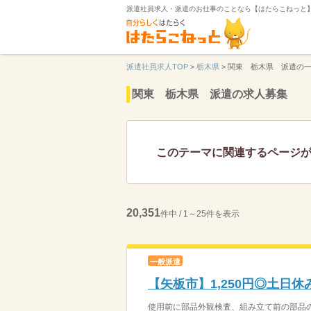
派遣社員求人・派遣のお仕事のことなら【はたらこねっと
派遣社員求人TOP
>
栃木県
>
関東 栃木県 派遣の
関東 栃木県 派遣の求人募集
このテーマに関連するページ
20,351
件中 / 1～25件を表示
一般派遣
【矢板市】1,250円◎土日
使用前に部品外観検査、組み立て前の部品