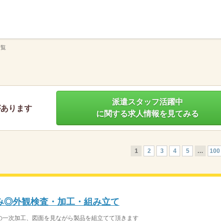
】
一覧
派遣スタッフ活躍中
があります
に関する求人情報を見てみる
1
2
3
4
5
…
100
休み◎外観検査・加工・組み立て
の一次加工、図面を見ながら製品を組立てて頂きます