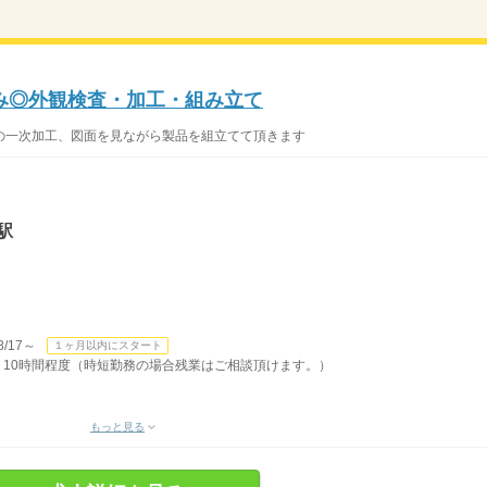
休み◎外観検査・加工・組み立て
の一次加工、図面を見ながら製品を組立てて頂きます
駅
/17～
１ヶ月以内にスタート
】有 10時間程度（時短勤務の場合残業はご相談頂けます。）
もっと見る