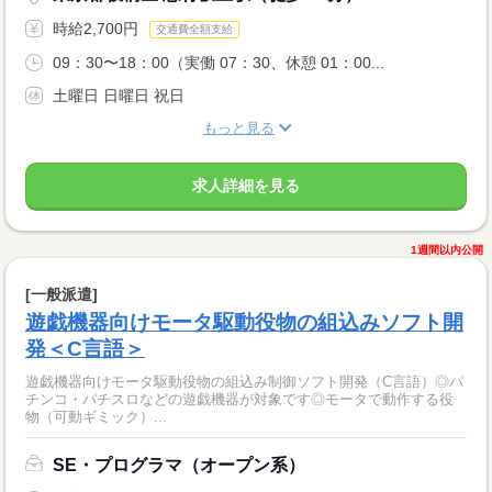
時給2,700円
交通費全額支給
09：30〜18：00（実働 07：30、休憩 01：00...
土曜日 日曜日 祝日
もっと見る
求人詳細を見る
1週間以内公開
[一般派遣]
遊戯機器向けモータ駆動役物の組込みソフト開
発＜C言語＞
遊戯機器向けモータ駆動役物の組込み制御ソフト開発（C言語）◎パ
チンコ・パチスロなどの遊戯機器が対象です◎モータで動作する役
物（可動ギミック）...
SE・プログラマ（オープン系）