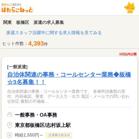
関東 板橋区 派遣の求人募集
派遣スタッフ活躍中に関する求人情報を見てみる
4,393
ヒット件数：
件
3日以内公開
[一般派遣]
自治体関連の事務・コールセンター業務◆板橋
☆3名募集！！
自治体関連の事務・コールセンター業務です。 各種申請書類の受
付、内容確認、審査、データ入力・出力 電話・メールでの問い合わ
せ対応 書類の不備確...
一般事務・OA事務
東京都板橋区/志村坂上駅
時給1,550円～
交通費全額支給