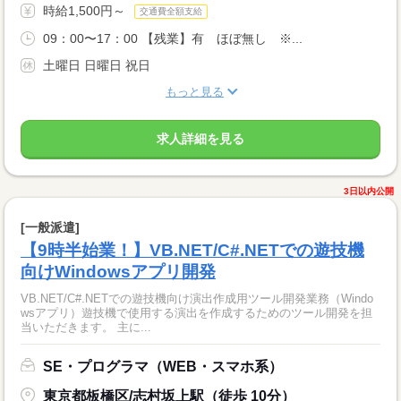
時給1,500円～
交通費全額支給
09：00〜17：00 【残業】有 ほぼ無し ※...
土曜日 日曜日 祝日
もっと見る
求人詳細を見る
3日以内公開
[一般派遣]
【9時半始業！】VB.NET/C#.NETでの遊技機
向けWindowsアプリ開発
VB.NET/C#.NETでの遊技機向け演出作成用ツール開発業務（Windo
wsアプリ）遊技機で使用する演出を作成するためのツール開発を担
当いただきます。 主に...
SE・プログラマ（WEB・スマホ系）
東京都板橋区/志村坂上駅（徒歩 10分）