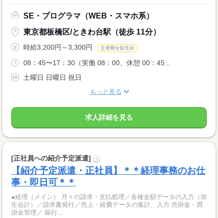
SE・プログラマ（WEB・スマホ系）
東京都板橋区/ときわ台駅（徒歩 11分）
時給3,200円～3,300円
交通費全額支給
08：45〜17：30（実働 08：00、休憩 00：45...
土曜日 日曜日 祝日
もっと見る
求人詳細を見る
[正社員への紹介予定派遣]
?
【紹介予定派遣・正社員】＊＊経理事務のお仕
事・即日可＊＊
●経理（メイン） 月々の請求・支払処理／各種金額データの入力（弥
生会計）／請求書発行／売上・経費データの集計、入力 売掛金・買
掛金管理／ 銀行...