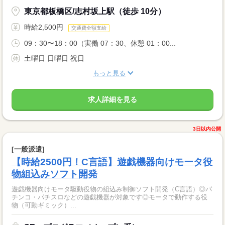
東京都板橋区/志村坂上駅（徒歩 10分）
時給2,500円
交通費全額支給
09：30〜18：00（実働 07：30、休憩 01：00...
土曜日 日曜日 祝日
もっと見る
求人詳細を見る
3日以内公開
[一般派遣]
【時給2500円！C言語】遊戯機器向けモータ役
物組込みソフト開発
遊戯機器向けモータ駆動役物の組込み制御ソフト開発（C言語）◎パ
チンコ・パチスロなどの遊戯機器が対象です◎モータで動作する役
物（可動ギミック）...