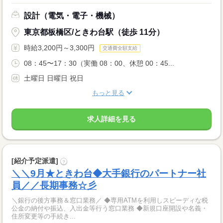
設計（電気・電子・機械）
東京都板橋区/ときわ台駅（徒歩 11分）
時給3,200円～3,300円
交通費全額支給
08：45〜17：30（実働 08：00、休憩 00：45...
土曜日 日曜日 祝日
もっと見る
求人詳細を見る
[紹介予定派遣]
?
＼＼9月★ときわ台◆大手銀行のパートナー社
員／／長期事務☆彡
＼銀行の後方事務＆窓口業務／ ◆専用ATMを利用しスピーディな税
公金の納付や振込、入出金等行う窓口業務 ◆新規口座開設や名義・
住所変更等の手続き...