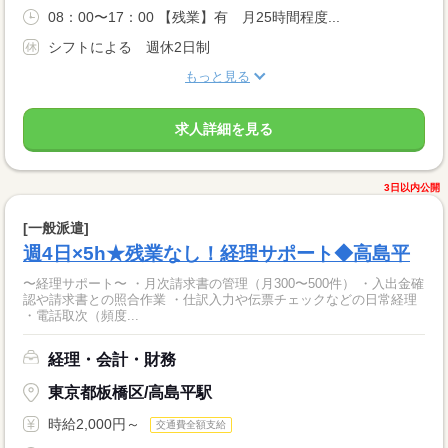
08：00〜17：00 【残業】有 月25時間程度...
シフトによる 週休2日制
もっと見る
求人詳細を見る
3日以内公開
[一般派遣]
週4日×5h★残業なし！経理サポート◆高島平
〜経理サポート〜 ・月次請求書の管理（月300〜500件） ・入出金確
認や請求書との照合作業 ・仕訳入力や伝票チェックなどの日常経理
・電話取次（頻度...
経理・会計・財務
東京都板橋区/高島平駅
時給2,000円～
交通費全額支給