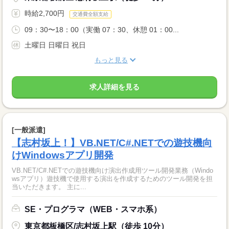
時給2,700円
交通費全額支給
09：30〜18：00（実働 07：30、休憩 01：00...
土曜日 日曜日 祝日
もっと見る
求人詳細を見る
[一般派遣]
【志村坂上！】VB.NET/C#.NETでの遊技機向
けWindowsアプリ開発
VB.NET/C#.NETでの遊技機向け演出作成用ツール開発業務（Windo
wsアプリ）遊技機で使用する演出を作成するためのツール開発を担
当いただきます。 主に...
SE・プログラマ（WEB・スマホ系）
東京都板橋区/志村坂上駅（徒歩 10分）