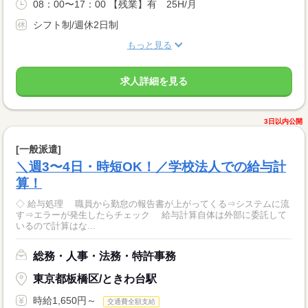
08：00〜17：00 【残業】有 25H/月
シフト制/週休2日制
もっと見る
求人詳細を見る
3日以内公開
[一般派遣]
＼週3〜4日・時短OK！／学校法人での給与計
算！
◇ 給与処理 職員から勤怠の報告書が上がってくる⇒システムに流
す⇒エラーが発生したらチェック 給与計算自体は外部に委託して
いるので計算はな...
総務・人事・法務・特許事務
東京都板橋区/ときわ台駅
時給1,650円～
交通費全額支給