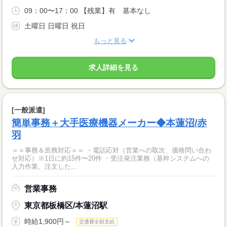
09：00〜17：00 【残業】有 基本なし
土曜日 日曜日 祝日
もっと見る
求人詳細を見る
[一般派遣]
簡単事務＋大手医療機器メーカー◆本蓮沼/赤
羽
＝＝事務＆庶務対応＝＝ ・電話応対（営業への取次、価格問い合わ
せ対応）※1日に約15件〜20件 ・受注発注業務（基幹システムへの
入力作業、注文した...
営業事務
東京都板橋区/本蓮沼駅
時給1,900円～
交通費全額支給