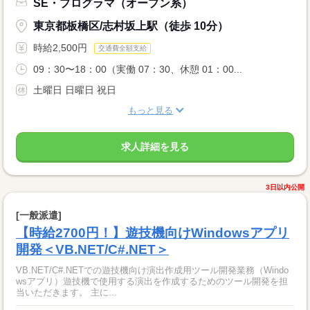
SE・プログラマ（オープン系）
東京都板橋区/志村坂上駅（徒歩 10分）
時給2,500円
交通費全額支給
09：30〜18：00（実働 07：30、休憩 01：00...
土曜日 日曜日 祝日
もっと見る
求人詳細を見る
3日以内公開
[一般派遣]
【時給2700円！】遊技機向けWindowsアプリ
開発＜VB.NET/C#.NET＞
VB.NET/C#.NETでの遊技機向け演出作成用ツール開発業務（Windo
wsアプリ）遊技機で使用する演出を作成するためのツール開発を担
当いただきます。 主に...