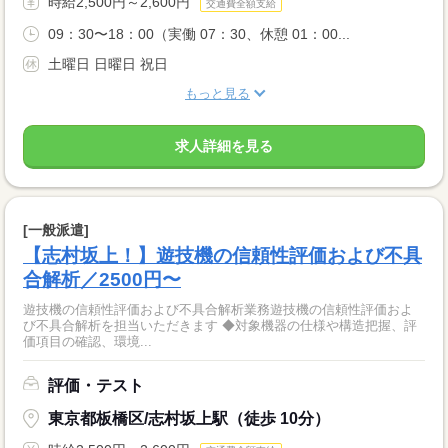
時給2,500円～2,600円
交通費全額支給
09：30〜18：00（実働 07：30、休憩 01：00...
土曜日 日曜日 祝日
もっと見る
求人詳細を見る
[一般派遣]
【志村坂上！】遊技機の信頼性評価および不具
合解析／2500円〜
遊技機の信頼性評価および不具合解析業務遊技機の信頼性評価およ
び不具合解析を担当いただきます ◆対象機器の仕様や構造把握、評
価項目の確認、環境...
評価・テスト
東京都板橋区/志村坂上駅（徒歩 10分）