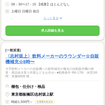
08：30〜17：15 【残業】ほとんどなし
土曜日 日曜日 祝日
もっと見る
求人詳細を見る
[一般派遣]
〈志村坂上〉飲料メーカーのラウンダー☆自販
機補充☆8時〜
大手飲料メーカーの自販機への飲料補充や撤去の自動販売機の精
算・商品抜き取り作業などをお任せ♪ ■勤務条件 8時‐17時 休憩1時
間・実働8時間 曜...
梱包・仕分け・検品
東京都板橋区/志村坂上駅
時給1,500円～
交通費全額支給