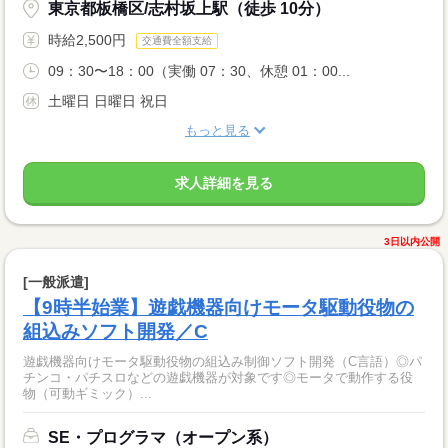
東京都板橋区/志村坂上駅（徒歩 10分）
時給2,500円
交通費全額支給
09：30〜18：00（実働 07：30、休憩 01：00...
土曜日 日曜日 祝日
もっと見る
求人詳細を見る
3日以内公開
[一般派遣]
【9時半始業】遊戯機器向けモータ駆動役物の
組込みソフト開発／C
遊戯機器向けモータ駆動役物の組込み制御ソフト開発（C言語）◎パ
チンコ・パチスロなどの遊戯機器が対象です◎モータで動作する役
物（可動ギミック）...
SE・プログラマ（オープン系）