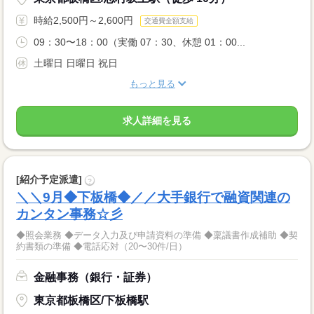
時給2,500円～2,600円
交通費全額支給
09：30〜18：00（実働 07：30、休憩 01：00...
土曜日 日曜日 祝日
もっと見る
求人詳細を見る
[紹介予定派遣]
?
＼＼9月◆下板橋◆／／大手銀行で融資関連の
カンタン事務☆彡
◆照会業務 ◆データ入力及び申請資料の準備 ◆稟議書作成補助 ◆契
約書類の準備 ◆電話応対（20〜30件/日）
金融事務（銀行・証券）
東京都板橋区/下板橋駅