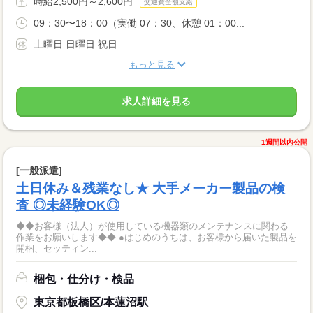
時給2,500円～2,600円
交通費全額支給
09：30〜18：00（実働 07：30、休憩 01：00...
土曜日 日曜日 祝日
もっと見る
求人詳細を見る
1週間以内公開
[一般派遣]
土日休み＆残業なし★ 大手メーカー製品の検
査 ◎未経験OK◎
◆◆お客様（法人）が使用している機器類のメンテナンスに関わる
作業をお願いします◆◆ ●はじめのうちは、お客様から届いた製品を
開梱、セッティン...
梱包・仕分け・検品
東京都板橋区/本蓮沼駅