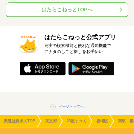
はたらこねっとTOPへ
はたらこねっと公式アプリ
充実の検索機能と便利な通知機能で
アナタのしごと探しをお手伝い！
ページトップへ
派遣社員求人TOP
東京都
23区すべて
板橋区
関東 板