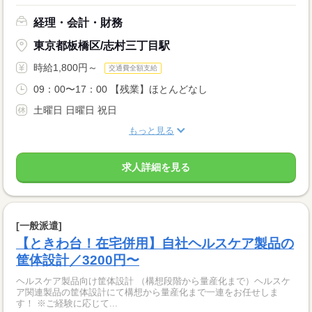
経理・会計・財務
東京都板橋区/志村三丁目駅
時給1,800円～
交通費全額支給
09：00〜17：00 【残業】ほとんどなし
土曜日 日曜日 祝日
もっと見る
求人詳細を見る
[一般派遣]
【ときわ台！在宅併用】自社ヘルスケア製品の
筐体設計／3200円〜
ヘルスケア製品向け筐体設計 （構想段階から量産化まで）ヘルスケ
ア関連製品の筐体設計にて構想から量産化まで一連をお任せしま
す！ ※ご経験に応じて...