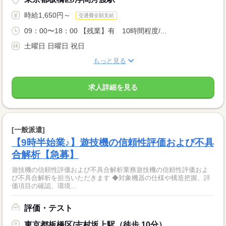
時給1,650円～
交通費全額支給
09：00〜18：00 【残業】有 10時間程度/...
土曜日 日曜日 祝日
もっと見る
求人詳細を見る
[一般派遣]
【9時半始業♪】遊技機の信頼性評価および不具
合解析【急募】
遊技機の信頼性評価および不具合解析業務遊技機の信頼性評価およ
び不具合解析を担当いただきます ◆対象機器の仕様や構造把握、評
価項目の確認、環境...
評価・テスト
東京都板橋区/志村坂上駅（徒歩 10分）