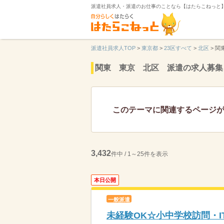
派遣社員求人・派遣のお仕事のことなら【はたらこねっと
派遣社員求人TOP
>
東京都
>
23区すべて
>
北区
>
関
関東 東京 北区 派遣の求人募集
このテーマに関連するページ
3,432
件中 / 1～25件を表示
本日公開
一般派遣
未経験OK☆小中学校訪問・