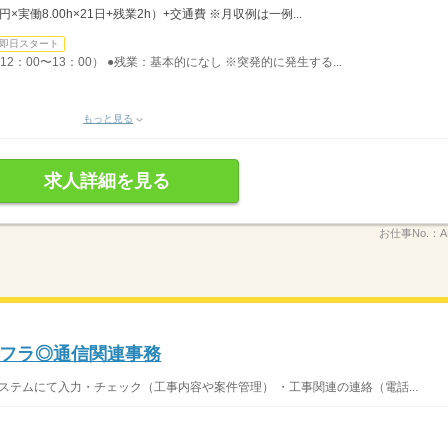
0円×実働8.00h×21日+残業2h）+交通費 ※月収例は一例...
即日スタート
12：00〜13：00） ●残業：基本的になし ※突発的に発生する...
もっと見る
求人詳細を見る
お仕事No.：
A
フラ◎通信関連事務
ステムにて入力・チェック（工事内容や案件管理） ・工事関連の連絡（電話...