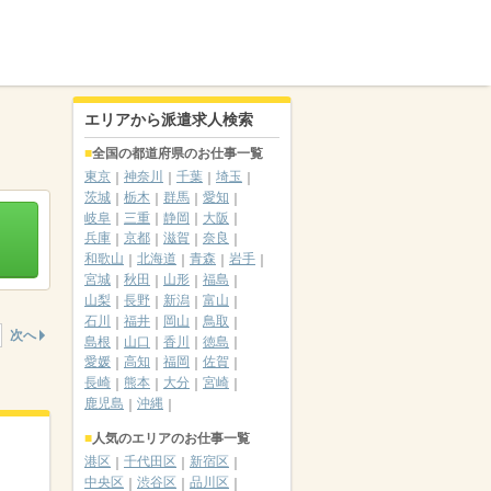
エリアから派遣求人検索
全国の都道府県のお仕事一覧
東京
神奈川
千葉
埼玉
茨城
栃木
群馬
愛知
岐阜
三重
静岡
大阪
兵庫
京都
滋賀
奈良
和歌山
北海道
青森
岩手
宮城
秋田
山形
福島
山梨
長野
新潟
富山
石川
福井
岡山
鳥取
次へ
島根
山口
香川
徳島
愛媛
高知
福岡
佐賀
長崎
熊本
大分
宮崎
鹿児島
沖縄
人気のエリアのお仕事一覧
港区
千代田区
新宿区
中央区
渋谷区
品川区