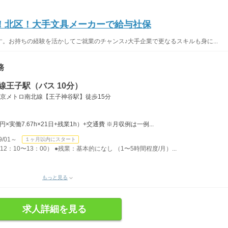
！北区！大手文具メーカーで給与社保
。お持ちの経験を活かしてご就業のチャンス♪大手企業で更なるスキルも身に...
務
線王子駅（バス 10分）
東京メトロ南北線【王子神谷駅】徒歩15分
0円×実働7.67h×21日+残業1h）+交通費 ※月収例は一例...
/01～
１ヶ月以内にスタート
2：10〜13：00） ●残業：基本的になし （1〜5時間程度/月）...
もっと見る
求人詳細を見る