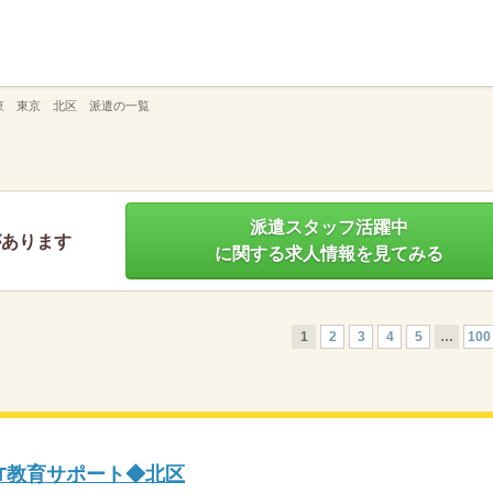
】
東 東京 北区 派遣の一覧
派遣スタッフ活躍中
があります
に関する求人情報を見てみる
1
2
3
4
5
…
100
IT教育サポート◆北区