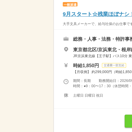
一般派遣
9月スタート☆残業ほぼナシ
大手文具メーカーで、給与社保のお仕事です
総務・人事・法務・特許事
東京都北区/京浜東北・根岸
JR京浜東北線【王子駅】バス10分 
時給1,850円
交通費一部支給
【月収例】 約299,000円（時給1,85
期間：長期 勤務開始日：2026/09
時間：●9：00〜17：30（休憩時間・1
土曜日 日曜日 祝日