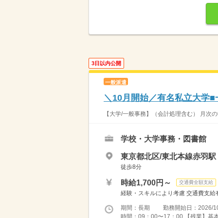
3日以内公開
一般派遣
＼10月開始／有名私立大学■一
【大学/一般事務】（会計処理含む） 月次の
学校・大学事務・図書館
東京都北区/東北本線赤羽駅
徒歩8分
時給1,700円～
交通費全額支給
経験・スキルにより考慮 交通費支給
期間：長期 勤務開始日：2026/10
時間：09：00〜17：00 【残業】基