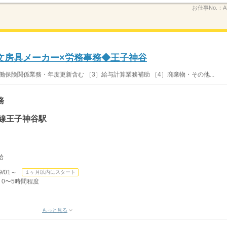
お仕事No.：
A
文房具メーカー×労務事務◆王子神谷
働保険関係業務・年度更新含む ［3］給与計算業務補助 ［4］廃棄物・その他...
務
線王子神谷駅
給
/01～
１ヶ月以内にスタート
 0〜5時間程度
もっと見る