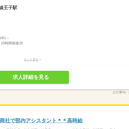
線王子駅
/01～
 10時間前後/月
もっと見る
求人詳細を見る
お仕事No.
商社で部内アシスタント＊＊高時給