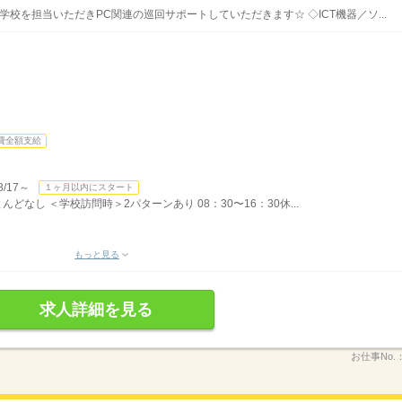
学校を担当いただきPC関連の巡回サポートしていただきます☆ ◇ICT機器／ソ...
費全額支給
/17～
１ヶ月以内にスタート
んどなし ＜学校訪問時＞2パターンあり 08：30〜16：30休...
もっと見る
求人詳細を見る
お仕事No.