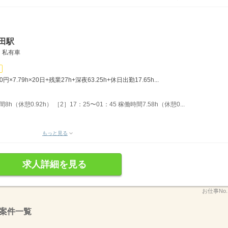
田駅
、私有車
×7.79h×20日+残業27h+深夜63.25h+休日出勤17.65h...
h（休憩0.92h） ［2］17：25〜01：45 稼働時間7.58h（休憩0...
もっと見る
求人詳細を見る
お仕事No
案件一覧