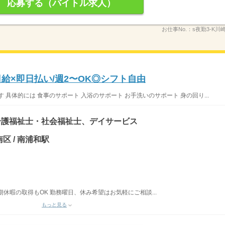
応募する（バイトル求人）
お仕事No.：
s夜勤3-K川
給×即日払い/週2〜OK◎シフト自由
具体的には 食事のサポート 入浴のサポート お手洗いのサポート 身の回り...
介護福祉士・社会福祉士、デイサービス
区 / 南浦和駅
期休暇の取得もOK 勤務曜日、休み希望はお気軽にご相談...
もっと見る