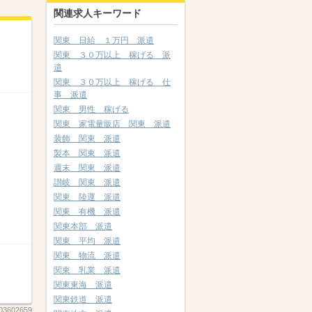
関連求人キーワード
関東 日給 １万円 派遣
関東 ３０万以上 稼げる 派
遣
関東 ３０万以上 稼げる 仕
事 派遣
関東 男性 稼げる
関東 家電量販店 関東 派遣
装飾 関東 派遣
製本 関東 派遣
週末 関東 派遣
讃岐 関東 派遣
関東 陸運 派遣
関東 有機 派遣
関東本部 派遣
関東 平均 派遣
関東 物流 派遣
関東 乳業 派遣
関東東海 派遣
関東鉄道 派遣
03602659