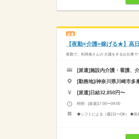
派遣
【夜勤×介護=稼げる★】高日
夜勤で、利用者さんの 介護をするお仕事です 
[派遣]
施設内介護・看護、
[勤務地]/神奈川県川崎市多摩
[派遣]
日給32,850円〜
時間：[派遣]17:00〜09:00
◆シフトによる（週2日〜OK） ◆長