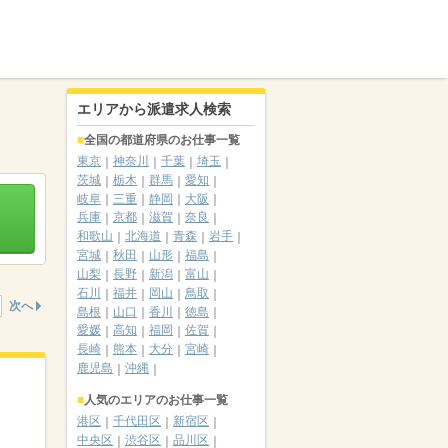
エリアから派遣求人検索
全国の都道府県のお仕事一覧
東京
神奈川
千葉
埼玉
茨城
栃木
群馬
愛知
岐阜
三重
静岡
大阪
兵庫
京都
滋賀
奈良
和歌山
北海道
青森
岩手
宮城
秋田
山形
福島
山梨
長野
新潟
富山
石川
福井
岡山
鳥取
次へ
島根
山口
香川
徳島
愛媛
高知
福岡
佐賀
長崎
熊本
大分
宮崎
鹿児島
沖縄
人気のエリアのお仕事一覧
港区
千代田区
新宿区
中央区
渋谷区
品川区