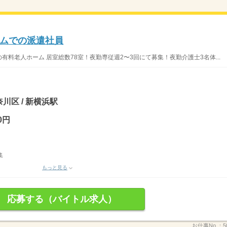
ムでの派遣社員
浜駅の有料老人ホーム 居室総数78室！夜勤専従週2〜3回にて募集！夜勤介護士3名体...
川区 / 新横浜駅
0円
集
もっと見る
応募する（バイトル求人）
お仕事No.：
5