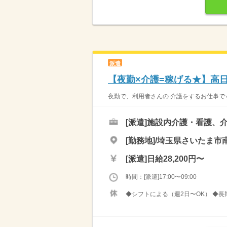
派遣
【夜勤×介護=稼げる★】高日
夜勤で、利用者さんの 介護をするお仕事です 
[派遣]
施設内介護・看護、
[勤務地]/埼玉県さいたま市南
[派遣]
日給28,200円〜
時間：[派遣]17:00〜09:00
◆シフトによる（週2日〜OK） ◆長