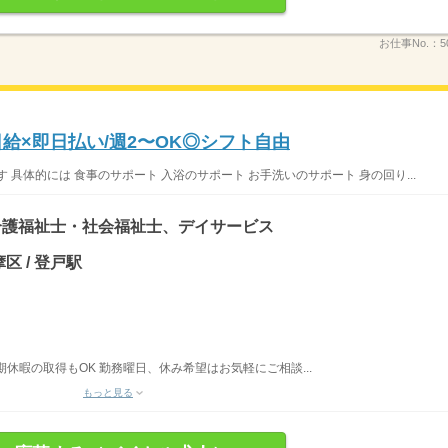
お仕事No.：
5
給×即日払い/週2〜OK◎シフト自由
具体的には 食事のサポート 入浴のサポート お手洗いのサポート 身の回り...
介護福祉士・社会福祉士、デイサービス
区 / 登戸駅
期休暇の取得もOK 勤務曜日、休み希望はお気軽にご相談...
もっと見る