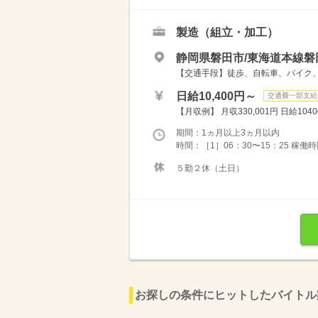
製造（組立・加工）
静岡県磐田市/東海道本線磐
【交通手段】徒歩、自転車、バイク
日給10,400円～
交通費一部支給
【月収例】 月収330,001円 日給10400円
期間：1ヵ月以上3ヵ月以内
時間：［1］06：30〜15：25 稼働時間8
５勤２休（土日）
お探しの条件にヒットしたバイトル