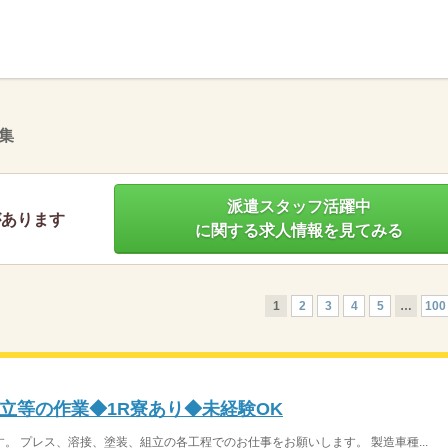
】
集
派遣スタッフ活躍中
があります
に関する求人情報を見てみる
1
2
3
4
5
…
100
立等の作業◆1R寮あり◆未経験OK
。 プレス、溶接、塗装、組立の各工程でのお仕事をお願いします。 製造車種...