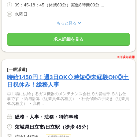
09：45-18：45（休憩60分）実働8時間00分 ...
水曜日
もっと見る
求人詳細を見る
3日以内公開
[一般派遣]
時給1450円！週3日OK◇時短◎未経験OK◎土
日祝休み！総務人事
◎工場に供給するガス機器のメンテナンス会社での管理部でのお仕
事です ・給与計算（従業員40名程度） ・社会保険の手続き（従業員
40名程度） ・庶務...
総務・人事・法務・特許事務
茨城県日立市/日立駅（徒歩 45分）
時給1,450円～
交通費一部支給