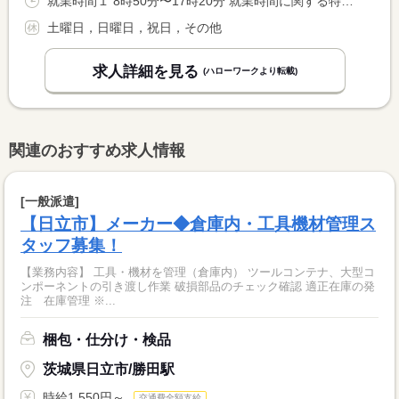
就業時間１ 8時50分〜17時20分 就業時間に関する特記事項 （１）通常勤務
土曜日，日曜日，祝日，その他
求人詳細を見る
(ハローワークより転載)
関連のおすすめ求人情報
[一般派遣]
【日立市】メーカー◆倉庫内・工具機材管理ス
タッフ募集！
【業務内容】 工具・機材を管理（倉庫内） ツールコンテナ、大型コ
ンポーネントの引き渡し作業 破損部品のチェック確認 適正在庫の発
注 在庫管理 ※...
梱包・仕分け・検品
茨城県日立市/勝田駅
時給1,550円～
交通費全額支給