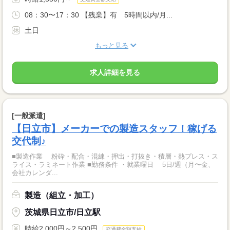
08：30〜17：30 【残業】有 5時間以内/月...
土日
もっと見る
求人詳細を見る
[一般派遣]
【日立市】メーカーでの製造スタッフ！稼げる
交代制♪
■製造作業 粉砕・配合・混練・押出・打抜き・積層・熱プレス・ス
ライス・ラミネート作業 ■勤務条件 ・就業曜日 5日/週（月〜金、
会社カレンダ...
製造（組立・加工）
茨城県日立市/日立駅
時給2,000円～2,500円
交通費全額支給