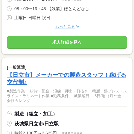
08：00〜16：45 【残業】ほとんどなし
土曜日 日曜日 祝日
もっと見る
求人詳細を見る
[一般派遣]
【日立市】メーカーでの製造スタッフ！稼げる
交代制♪
■製造作業 粉砕・配合・混練・押出・打抜き・積層・熱プレス・ス
ライス・ラミネート作業 ■勤務条件 ・就業曜日 5日/週（月〜金、
会社カレンダ...
製造（組立・加工）
茨城県日立市/日立駅
時給2,100円～2,625円
交通費全額支給