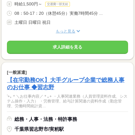
時給1,500円～
交通費一部支給
08：50-17：20（休憩45分）実働7時間45分 ...
土曜日 日曜日 祝日
もっと見る
求人詳細を見る
[一般派遣]
【在宅勤務OK】大手グループ企業で総務人事
のお仕事 ◆習志野
'+｡＊＼お仕事内容／＊｡+ ・人事関連業務（人員管理資料作成、シス
テム操作・入力） ・労務管理、給与計算関連の資料作成（勤怠管
理、労働時間統計資...
総務・人事・法務・特許事務
千葉県習志野市/実籾駅