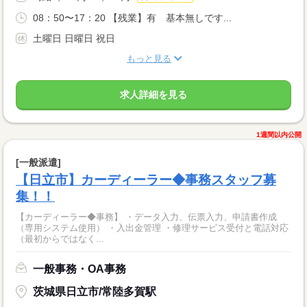
08：50〜17：20 【残業】有 基本無しです...
土曜日 日曜日 祝日
もっと見る
求人詳細を見る
1週間以内公開
[一般派遣]
【日立市】カーディーラー◆事務スタッフ募
集！！
【カーディーラー◆事務】 ・データ入力、伝票入力、申請書作成
（専用システム使用） ・入出金管理 ・修理サービス受付と電話対応
（最初からではなく...
一般事務・OA事務
茨城県日立市/常陸多賀駅