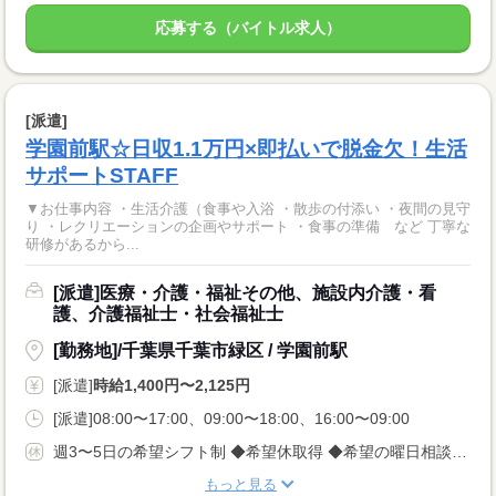
応募する（バイトル求人）
[派遣]
学園前駅☆日収1.1万円×即払いで脱金欠！生活
サポートSTAFF
▼お仕事内容 ・生活介護（食事や入浴 ・散歩の付添い ・夜間の見守
り ・レクリエーションの企画やサポート ・食事の準備 など 丁寧な
研修があるから...
[派遣]医療・介護・福祉その他、施設内介護・看
護、介護福祉士・社会福祉士
[勤務地]/千葉県千葉市緑区 / 学園前駅
[派遣]
時給1,400円〜2,125円
[派遣]08:00〜17:00、09:00〜18:00、16:00〜09:00
週3〜5日の希望シフト制 ◆希望休取得 ◆希望の曜日相談OK
もっと見る