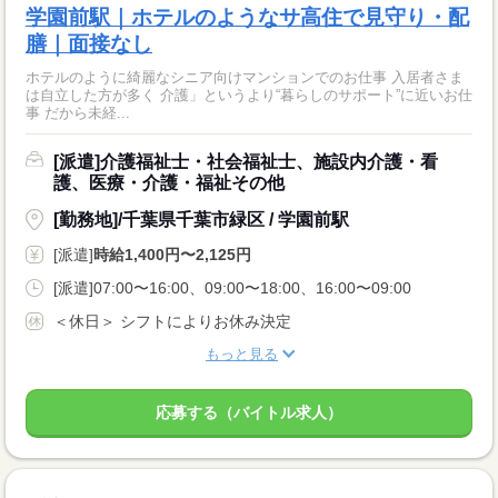
学園前駅｜ホテルのようなサ高住で見守り・配
膳｜面接なし
ホテルのように綺麗なシニア向けマンションでのお仕事 入居者さま
は自立した方が多く 介護」というより“暮らしのサポート”に近いお仕
事 だから未経...
[派遣]介護福祉士・社会福祉士、施設内介護・看
護、医療・介護・福祉その他
[勤務地]/千葉県千葉市緑区 / 学園前駅
[派遣]
時給1,400円〜2,125円
[派遣]07:00〜16:00、09:00〜18:00、16:00〜09:00
＜休日＞ シフトによりお休み決定
もっと見る
応募する（バイトル求人）