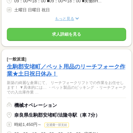
09：00〜18：00 ■09：00〜18：00 ■実働8H...
土曜日 日曜日 祝日
もっと見る
求人詳細を見る
[一般派遣]
生駒郡安堵町／ペット用品のリーチフォーク作
業★土日祝日休み！
新築の綺麗な倉庫にて、 リーチフォークリフトでの作業をお任せし
ます！ ▼具体的には… ・ペット製品のピッキング ・リーチフォーク
での入出庫作業 ...
機械オペレーション
奈良県生駒郡安堵町/法隆寺駅（車 7分）
時給1,450円～
交通費一部支給