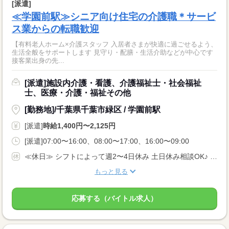
[派遣]
≪学園前駅≫シニア向け住宅の介護職＊サービ
ス業からの転職歓迎
【有料老人ホーム×介護スタッフ 入居者さまが快適に過ごせるよう、
生活全般をサポートします 見守り・配膳・生活介助などが中心です
接客業出身の先...
[派遣]施設内介護・看護、介護福祉士・社会福祉
士、医療・介護・福祉その他
[勤務地]/千葉県千葉市緑区 / 学園前駅
[派遣]
時給1,400円〜2,125円
[派遣]07:00〜16:00、08:00〜17:00、16:00〜09:00
≪休日≫ シフトによって週2〜4日休み 土日休み相談OK♪ 希望休・有給休暇などあり。
もっと見る
応募する（バイトル求人）