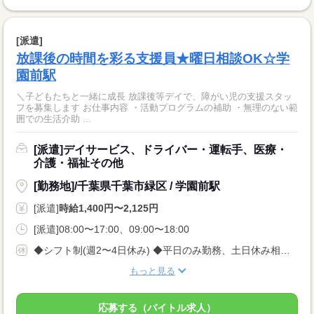
[派遣]
放課後の時間を彩る支援員★曜日相談OK☆学
園前駅
＼子どもたちと一緒に成長 放課後等デイで、障がい児の支援スタッ
フを募集します お仕事内容 ・活動プログラムの補助 ・無理のない範
囲での生活介助 ...
[派遣]デイサービス、ドライバー・運転手、医療・
介護・福祉その他
[勤務地]/千葉県千葉市緑区 / 学園前駅
[派遣]
時給1,400円〜2,125円
[派遣]08:00〜17:00、09:00〜18:00
◆シフト制(週2〜4日休み) ◆平日のみ勤務、土日休み相談可◎
もっと見る
応募する（バイトル求人）