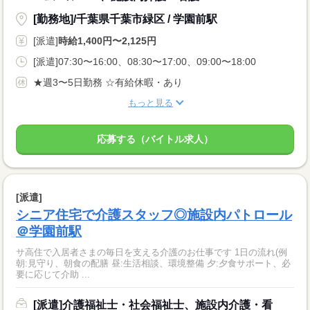
[勤務地]/千葉県千葉市緑区 / 学園前駅
[派遣]
時給1,400円〜2,125円
[派遣]07:30〜16:00、08:30〜17:00、09:00〜18:00
★週3〜5日勤務 ☆有給休暇・あり
もっと見る
応募する（バイトル求人）
[派遣]
シニア住宅で介護スタッフ◎施設内パトロール
＠学園前駅
サ高住で入居者さまの毎日を支える介護のお仕事です 1日の流れ(例
朝:見守り、朝食の配膳 昼:生活相談、環境整備 夕:夕食サポート、必
要に応じて介助 ...
[派遣]介護福祉士・社会福祉士、施設内介護・看