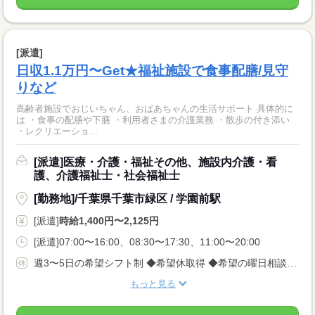
[派遣]
日収1.1万円〜Get★福祉施設で食事配膳/見守
りなど
高齢者施設でおじいちゃん、おばあちゃんの生活サポート 具体的に
は ・食事の配膳や下膳 ・利用者さまの介護業務 ・散歩の付き添い
・レクリエーショ...
[派遣]医療・介護・福祉その他、施設内介護・看
護、介護福祉士・社会福祉士
[勤務地]/千葉県千葉市緑区 / 学園前駅
[派遣]
時給1,400円〜2,125円
[派遣]07:00〜16:00、08:30〜17:30、11:00〜20:00
週3〜5日の希望シフト制 ◆希望休取得 ◆希望の曜日相談OK
もっと見る