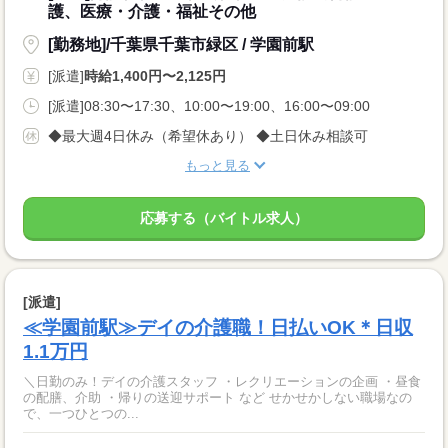
護、医療・介護・福祉その他
[勤務地]/千葉県千葉市緑区 / 学園前駅
[派遣]
時給1,400円〜2,125円
[派遣]08:30〜17:30、10:00〜19:00、16:00〜09:00
◆最大週4日休み（希望休あり） ◆土日休み相談可
もっと見る
応募する（バイトル求人）
[派遣]
≪学園前駅≫デイの介護職！日払いOK＊日収
1.1万円
＼日勤のみ！デイの介護スタッフ ・レクリエーションの企画 ・昼食
の配膳、介助 ・帰りの送迎サポート など せかせかしない職場なの
で、一つひとつの...