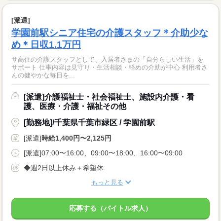
[派遣]
学園前駅シニア住宅の介護スタッフ＊介助少な
め＊日収1.1万円
サ高住の介護スタッフとして、入居者さまの「自分らしい生活」を
サポート 仕事内容は見守り・生活相談・軽めの介助が中心 利用者さ
んの健やかな毎日を...
[派遣]介護福祉士・社会福祉士、施設内介護・看
護、医療・介護・福祉その他
[勤務地]/千葉県千葉市緑区 / 学園前駅
[派遣]
時給1,400円〜2,125円
[派遣]07:00〜16:00、09:00〜18:00、16:00〜09:00
◆週2日以上休み＋希望休
もっと見る
応募する（バイトル求人）