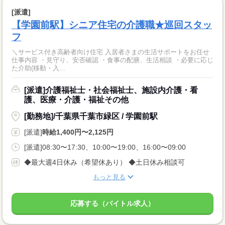
[派遣]
【学園前駅】シニア住宅の介護職★巡回スタッ
フ
＼サービス付き高齢者向け住宅 入居者さまの生活サポートをお任せ
仕事内容 ・見守り、安否確認 ・食事の配膳、生活相談 ・必要に応じ
た介助(移動・入...
[派遣]介護福祉士・社会福祉士、施設内介護・看
護、医療・介護・福祉その他
[勤務地]/千葉県千葉市緑区 / 学園前駅
[派遣]
時給1,400円〜2,125円
[派遣]08:30〜17:30、10:00〜19:00、16:00〜09:00
◆最大週4日休み（希望休あり） ◆土日休み相談可
もっと見る
応募する（バイトル求人）