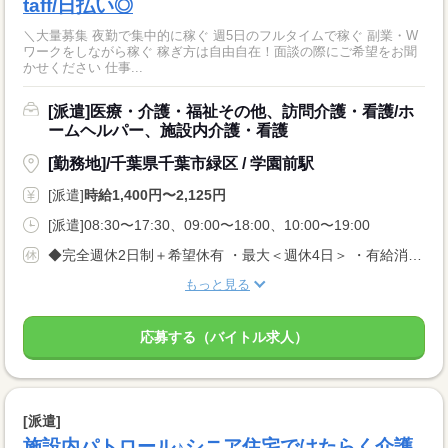
taff/日払い◎
＼大量募集 夜勤で集中的に稼ぐ 週5日のフルタイムで稼ぐ 副業・W
ワークをしながら稼ぐ 稼ぎ方は自由自在！面談の際にご希望をお聞
かせください 仕事...
[派遣]医療・介護・福祉その他、訪問介護・看護/ホ
ームヘルパー、施設内介護・看護
[勤務地]/千葉県千葉市緑区 / 学園前駅
[派遣]
時給1,400円〜2,125円
[派遣]08:30〜17:30、09:00〜18:00、10:00〜19:00
◆完全週休2日制＋希望休有 ・最大＜週休4日＞ ・有給消化率100%
もっと見る
応募する（バイトル求人）
[派遣]
施設内パトロール♪シニア住宅ではたらく介護