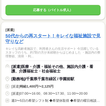
応募する（バイトル求人）
[派遣]
50代からの再スタート！キレイな福祉施設で見
守りなど
キレイな高齢者施設で、利用者さんの生活サポート 今活躍している
スタッフのうち、約7割の方が未経験からはじめました ・施設内の整
理整頓、清掃 ・利...
[派遣]医療・介護・福祉その他、施設内介護・看
護、介護福祉士・社会福祉士
[勤務地]/千葉県千葉市緑区 / 学園前駅
[派遣]
時給1,400円〜2,125円
[派遣]07:00〜16:00、08:30〜17:30、11:00〜20:00
週3〜5日の希望シフト制 ◆希望休取得 ◆希望の曜日相談OK