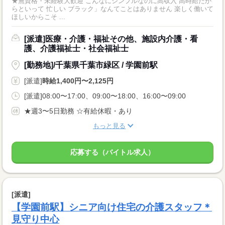
★無資格・未経験大歓迎 こんなにシンプルなのに高収入 高時給だか
らといって 忙しい ブラック」なんてことはありません 楽しく働いて
ほしいからこそ ...
[派遣]医療・介護・福祉その他、施設内介護・看
護、介護福祉士・社会福祉士
[勤務地]/千葉県千葉市緑区 / 学園前駅
[派遣]
時給1,400円〜2,125円
[派遣]08:00〜17:00、09:00〜18:00、16:00〜09:00
★週3〜5日勤務 ☆有給休暇・あり
もっと見る
応募する（バイトル求人）
[派遣]
【学園前駅】シニア向け住宅の介護スタッフ＊
見守り中心