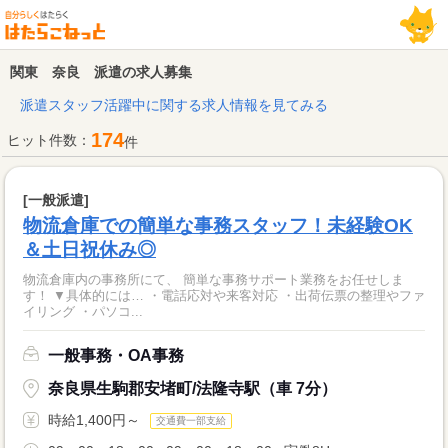
関東 奈良 派遣の求人募集
派遣スタッフ活躍中に関する求人情報を見てみる
174
ヒット件数：
件
[一般派遣]
物流倉庫での簡単な事務スタッフ！未経験OK
＆土日祝休み◎
物流倉庫内の事務所にて、 簡単な事務サポート業務をお任せしま
す！ ▼具体的には… ・電話応対や来客対応 ・出荷伝票の整理やファ
イリング ・パソコ...
一般事務・OA事務
奈良県生駒郡安堵町/法隆寺駅（車 7分）
時給1,400円～
交通費一部支給