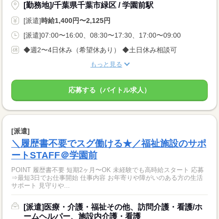
[勤務地]/千葉県千葉市緑区 / 学園前駅
[派遣]
時給1,400円〜2,125円
[派遣]07:00〜16:00、08:30〜17:30、17:00〜09:00
◆週2〜4日休み（希望休あり） ◆土日休み相談可
もっと見る
応募する（バイトル求人）
[派遣]
＼履歴書不要でスグ働ける★／福祉施設のサポ
ートSTAFF＠学園前
POINT 履歴書不要 短期2ヶ月〜OK 未経験でも高時給スタート 応募
⇒最短3日でお仕事開始 仕事内容 お年寄りや障がいのある方の生活
サポート 見守りや...
[派遣]医療・介護・福祉その他、訪問介護・看護/ホ
ームヘルパー、施設内介護・看護