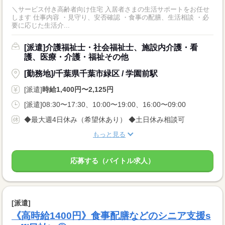
＼サービス付き高齢者向け住宅 入居者さまの生活サポートをお任せ
します 仕事内容 ・見守り、安否確認 ・食事の配膳、生活相談 ・必
要に応じた生活介...
[派遣]介護福祉士・社会福祉士、施設内介護・看
護、医療・介護・福祉その他
[勤務地]/千葉県千葉市緑区 / 学園前駅
[派遣]
時給1,400円〜2,125円
[派遣]08:30〜17:30、10:00〜19:00、16:00〜09:00
◆最大週4日休み（希望休あり） ◆土日休み相談可
もっと見る
応募する（バイトル求人）
[派遣]
《高時給1400円》食事配膳などのシニア支援s