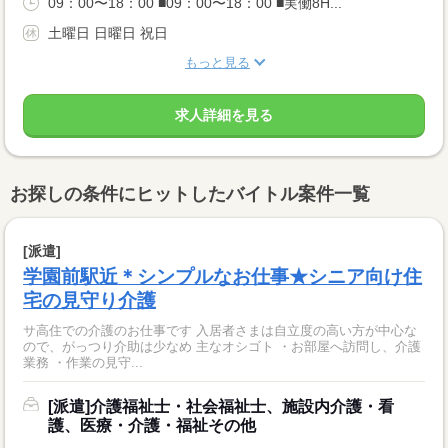
09：00〜18：00 ■09：00〜18：00 ■実働8H...
土曜日 日曜日 祝日
もっと見る
求人詳細を見る
お探しの条件にヒットしたバイトル案件一覧
[派遣]
学園前駅近＊シンプルなお仕事★シニア向け住
宅の見守り介護
サ高住での介護のお仕事です 入居者さまは自立度の高い方が中心な
ので、がっつり介助は少なめ 主なオシゴト ・お部屋へ訪問し、介護
業務 ・作業の見守...
[派遣]介護福祉士・社会福祉士、施設内介護・看
護、医療・介護・福祉その他