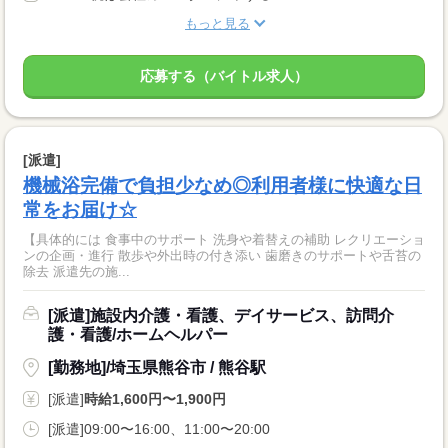
もっと見る
応募する（バイトル求人）
[派遣]
機械浴完備で負担少なめ◎利用者様に快適な日
常をお届け☆
【具体的には 食事中のサポート 洗身や着替えの補助 レクリエーショ
ンの企画・進行 散歩や外出時の付き添い 歯磨きのサポートや舌苔の
除去 派遣先の施...
[派遣]施設内介護・看護、デイサービス、訪問介
護・看護/ホームヘルパー
[勤務地]/埼玉県熊谷市 / 熊谷駅
[派遣]
時給1,600円〜1,900円
[派遣]09:00〜16:00、11:00〜20:00