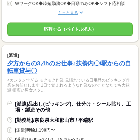
WワークOK◆時短勤務OK◆日勤のみOK◆シフト応相談◆残業ほぼなし◆土日祝日休みOK◆即日勤務OK
もっと見る
応募する（バイトル求人）
[派遣]
夕方からの3,4hのお仕事♪扶養内〇/駅からの自
転車貸与〇
<カンタンすぎる モクモク作業 見慣れている日用品のピッキング作
業をお任せします 1日で覚えれるような作業なので どなたでも大歓
迎 幅広い男女スタ...
[派遣]品出し(ピッキング)、仕分け・シール貼り、工
場・製造その他
[勤務地]/奈良県大和郡山市 / 平端駅
[派遣]
時給1,190円〜
[派遣]18:00〜22:00、19:00〜22:00