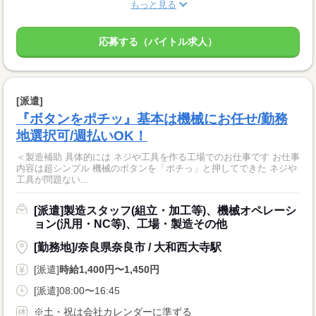
もっと見る
応募する（バイトル求人）
[派遣]
『ボタンをポチッ』基本は機械にお任せ/勤務
地選択可/週払いOK！
＜製造補助 具体的には ネジや工具を作る工場でのお仕事です お仕事
内容は超シンプル 機械のボタンを「ポチっ」と押してできた ネジや
工具が問題ない...
[派遣]製造スタッフ(組立・加工等)、機械オペレーシ
ョン(汎用・NC等)、工場・製造その他
[勤務地]/奈良県奈良市 / 大和西大寺駅
[派遣]
時給1,400円〜1,450円
[派遣]08:00〜16:45
※土・祝は会社カレンダーに準ずる