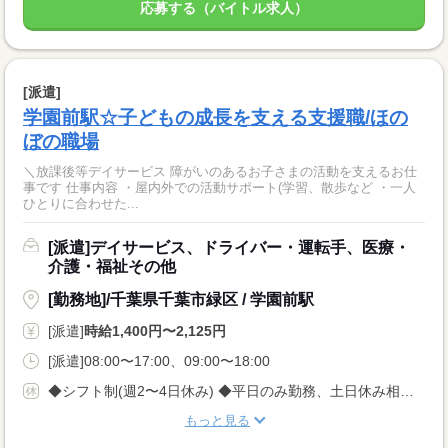
応募する（バイトル求人）
[派遣]
学園前駅☆子どもの成長を支える支援職/ほの
ぼの職場
＼放課後等デイサービス 障がいのあるお子さまの活動を支えるお仕
事です 仕事内容 ・屋内外での活動サポート(学習、散歩など ・一人
ひとりに合わせた...
[派遣]デイサービス、ドライバー・運転手、医療・
介護・福祉その他
[勤務地]/千葉県千葉市緑区 / 学園前駅
[派遣]
時給1,400円〜2,125円
[派遣]08:00〜17:00、09:00〜18:00
◆シフト制(週2〜4日休み) ◆平日のみ勤務、土日休み相談可◎
もっと見る