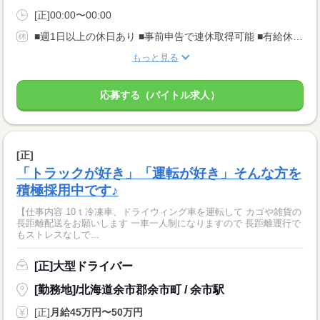
[正]00:00〜00:00
■週1日以上の休日あり ■事前申告で連休取得可能 ■有給休暇あり
もっと見る
応募する（バイトル求人）
[正]
「トラックが好き」「運転が好き」そんな方を
積極採用中です♪
【仕事内容 10ｔ冷凍車、ドライウィング車を運転して カゴや雑貨の
長距離配送をお願いします 一車一人制になりますので 長距離運行で
もストレスなしで...
[正]大型ドライバー
[勤務地]/北海道余市郡余市町 / 余市駅
[正]
月給45万円〜50万円