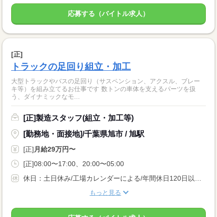
応募する（バイトル求人）
[正]
トラックの足回り組立・加工
大型トラックやバスの足回り（サスペンション、アクスル、ブレー
キ等）を組み立てるお仕事です 数トンの車体を支えるパーツを扱
う、ダイナミックなモ...
[正]製造スタッフ(組立・加工等)
[勤務地・面接地]/千葉県旭市 / 旭駅
[正]
月給29万円〜
[正]08:00〜17:00、20:00〜05:00
休日：土日休み/工場カレンダーによる/年間休日120日以上 休暇：GW休暇・夏季休暇・年末年始休暇
もっと見る