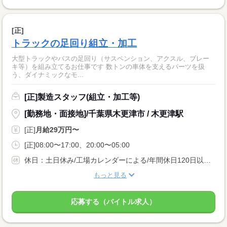
[正]
トラックの足回り組立・加工
大型トラックやバスの足回り（サスペンション、アクスル、ブレー
キ等）を組み立てるお仕事です 数トンの車体を支えるパーツを扱
う、ダイナミックなモ...
[正]製造スタッフ(組立・加工等)
[勤務地・面接地]/千葉県木更津市 / 木更津駅
[正]
月給29万円〜
[正]08:00〜17:00、20:00〜05:00
休日：土日休み/工場カレンダーによる/年間休日120日以上 休暇：GW休暇・夏季休暇・年末年始休暇
もっと見る
応募する（バイトル求人）