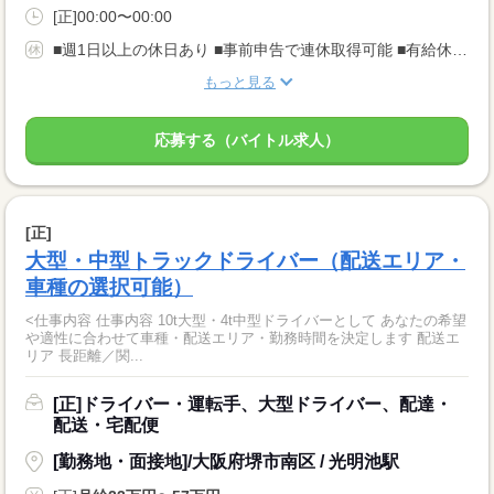
[正]00:00〜00:00
■週1日以上の休日あり ■事前申告で連休取得可能 ■有給休暇あり
もっと見る
応募する（バイトル求人）
[正]
大型・中型トラックドライバー（配送エリア・
車種の選択可能）
<仕事内容 仕事内容 10t大型・4t中型ドライバーとして あなたの希望
や適性に合わせて車種・配送エリア・勤務時間を決定します 配送エ
リア 長距離／関...
[正]ドライバー・運転手、大型ドライバー、配達・
配送・宅配便
[勤務地・面接地]/大阪府堺市南区 / 光明池駅