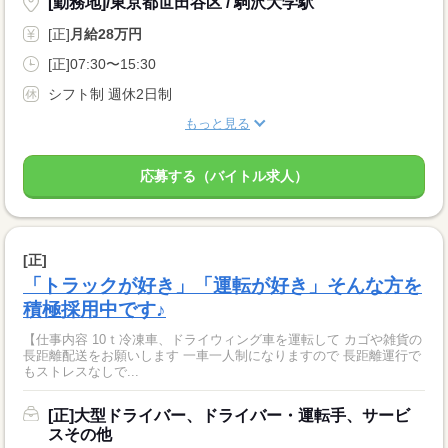
[勤務地]/東京都世田谷区 / 駒沢大学駅
[正]
月給28万円
[正]07:30〜15:30
シフト制 週休2日制
もっと見る
応募する（バイトル求人）
[正]
「トラックが好き」「運転が好き」そんな方を
積極採用中です♪
【仕事内容 10ｔ冷凍車、ドライウィング車を運転して カゴや雑貨の
長距離配送をお願いします 一車一人制になりますので 長距離運行で
もストレスなしで...
[正]大型ドライバー、ドライバー・運転手、サービ
スその他