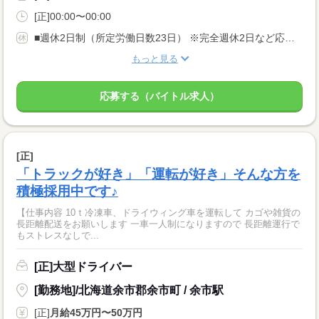
[正]00:00〜00:00
■週休2日制（所定労働日数23日） ※完全週休2日など応相談 ■年末年始休暇あり ■連休取得も可能
もっと見る
応募する（バイトル求人）
[正]
「トラックが好き」「運転が好き」そんな方を
積極採用中です♪
【仕事内容 10ｔ冷凍車、ドライウィング車を運転して カゴや雑貨の
長距離配送をお願いします 一車一人制になりますので 長距離運行で
もストレスなしで...
[正]大型ドライバー
[勤務地]/北海道余市郡余市町 / 余市駅
[正]
月給45万円〜50万円