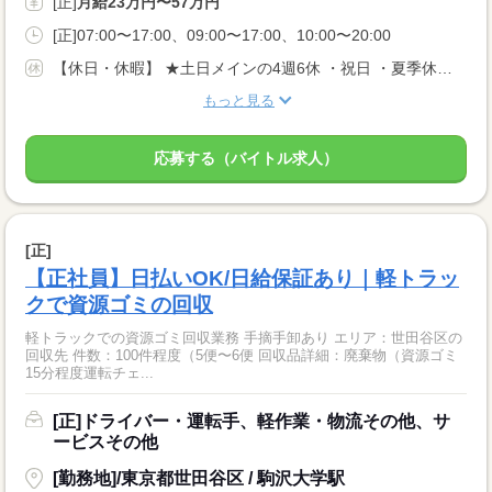
[正]
月給23万円〜57万円
[正]07:00〜17:00、09:00〜17:00、10:00〜20:00
【休日・休暇】 ★土日メインの4週6休 ・祝日 ・夏季休暇 ・年末年始休暇 ・有給休暇 ・慶弔休暇 ・月2回、連休取得可能 ・配送先やシフトにより土日いずれかの出勤あり ・希望休の相談可能
もっと見る
応募する（バイトル求人）
[正]
【正社員】日払いOK/日給保証あり｜軽トラッ
クで資源ゴミの回収
軽トラックでの資源ゴミ回収業務 手摘手卸あり エリア：世田谷区の
回収先 件数：100件程度（5便〜6便 回収品詳細：廃棄物（資源ゴミ
15分程度運転チェ...
[正]ドライバー・運転手、軽作業・物流その他、サ
ービスその他
[勤務地]/東京都世田谷区 / 駒沢大学駅