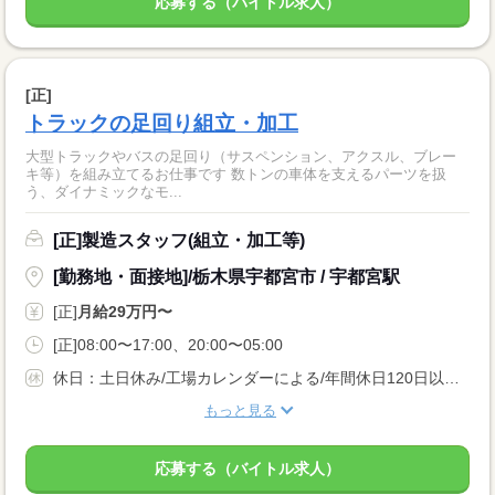
応募する（バイトル求人）
[正]
トラックの足回り組立・加工
大型トラックやバスの足回り（サスペンション、アクスル、ブレー
キ等）を組み立てるお仕事です 数トンの車体を支えるパーツを扱
う、ダイナミックなモ...
[正]製造スタッフ(組立・加工等)
[勤務地・面接地]/栃木県宇都宮市 / 宇都宮駅
[正]
月給29万円〜
[正]08:00〜17:00、20:00〜05:00
休日：土日休み/工場カレンダーによる/年間休日120日以上 休暇：GW休暇・夏季休暇・年末年始休暇
もっと見る
応募する（バイトル求人）