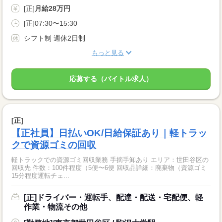
[正]
月給28万円
[正]07:30〜15:30
シフト制 週休2日制
もっと見る
応募する（バイトル求人）
[正]
【正社員】日払いOK/日給保証あり｜軽トラッ
クで資源ゴミの回収
軽トラックでの資源ゴミ回収業務 手摘手卸あり エリア：世田谷区の
回収先 件数：100件程度（5便〜6便 回収品詳細：廃棄物（資源ゴミ
15分程度運転チェ...
[正]ドライバー・運転手、配達・配送・宅配便、軽
作業・物流その他