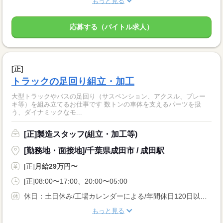
もっと見る
応募する（バイトル求人）
[正]
トラックの足回り組立・加工
大型トラックやバスの足回り（サスペンション、アクスル、ブレー
キ等）を組み立てるお仕事です 数トンの車体を支えるパーツを扱
う、ダイナミックなモ...
[正]製造スタッフ(組立・加工等)
[勤務地・面接地]/千葉県成田市 / 成田駅
[正]
月給29万円〜
[正]08:00〜17:00、20:00〜05:00
休日：土日休み/工場カレンダーによる/年間休日120日以上 休暇：GW休暇・夏季休暇・年末年始休暇
もっと見る