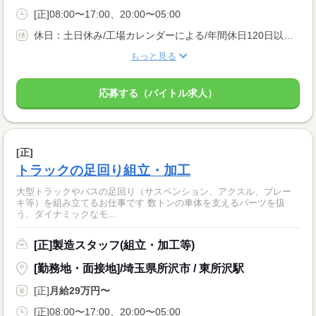
[正]08:00〜17:00、20:00〜05:00
休日：土日休み/工場カレンダーによる/年間休日120日以上 休暇：GW休暇・夏季休暇・年末年始休暇
もっと見る
応募する（バイトル求人）
[正]
トラックの足回り組立・加工
大型トラックやバスの足回り（サスペンション、アクスル、ブレー
キ等）を組み立てるお仕事です 数トンの車体を支えるパーツを扱
う、ダイナミックなモ...
[正]製造スタッフ(組立・加工等)
[勤務地・面接地]/埼玉県所沢市 / 東所沢駅
[正]
月給29万円〜
[正]08:00〜17:00、20:00〜05:00