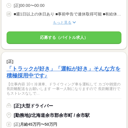
[正]00:00〜00:00
■週1日以上の休日あり ■事前申告で連休取得可能 ■有給休暇あり
もっと見る
応募する（バイトル求人）
[正]
「トラックが好き」「運転が好き」そんな方を
積極採用中です♪
【仕事内容 10ｔ冷凍車、ドライウィング車を運転して カゴや雑貨の
長距離配送をお願いします 一車一人制になりますので 長距離運行で
もストレスなしで...
[正]大型ドライバー
[勤務地]/北海道余市郡余市町 / 余市駅
[正]
月給45万円〜50万円