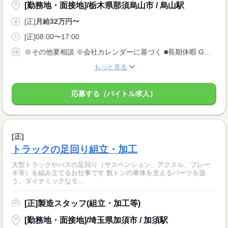
[勤務地・面接地]/栃木県那須烏山市 / 烏山駅
[正]
月給32万円〜
[正]08:00〜17:00
※その他要相談 ※会社カレンダーに基づく ■長期休暇 GW（7日） お盆（7日） 年末年始（8日）
もっと見る
応募する（バイトル求人）
[正]
トラックの足回り組立・加工
大型トラックやバスの足回り（サスペンション、アクスル、ブレー
キ等）を組み立てるお仕事です 数トンの車体を支えるパーツを扱
う、ダイナミックなモ...
[正]製造スタッフ(組立・加工等)
[勤務地・面接地]/埼玉県加須市 / 加須駅