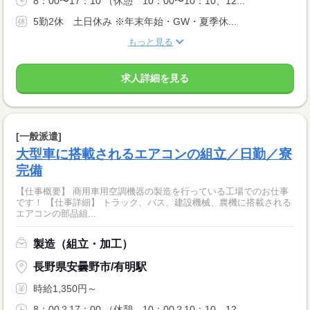
8：00〜17：10 （休憩 10：00〜10：10、12...
5勤2休 土日休み ※年末年始・GW・夏季休...
もっと見る
求人詳細を見る
[一般派遣]
大型車に搭載されるエアコンの組立／日勤／寮
完備
【仕事概要】 商用車用空調機器の製造を行っている工場でのお仕事
です！ 【仕事詳細】 トラック、バス、建設機械、農機に搭載される
エアコンの部品組...
製造（組立・加工）
長野県安曇野市/有明駅
時給1,350円～
8：00？17：00 （休憩 10：00？10：10、12...