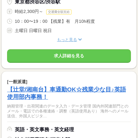
東京都渋谷区/渋谷駅
時給2,300円～
交通費全額支給
10：00〜19：00 【残業】有 月10h程度
土曜日 日曜日 祝日
もっと見る
求人詳細を見る
[一般派遣]
【辻堂/湘南台】車通勤OK☆残業少な目♪英語
使用部内事務！
納期管理・出荷関連のデータ入力・データ管理 国内外関連部門との
メール・電話での各種連絡・調整（英語使用あり） 海外へのメール
送信、外国人ビジタ...
英語・英文事務・英文経理