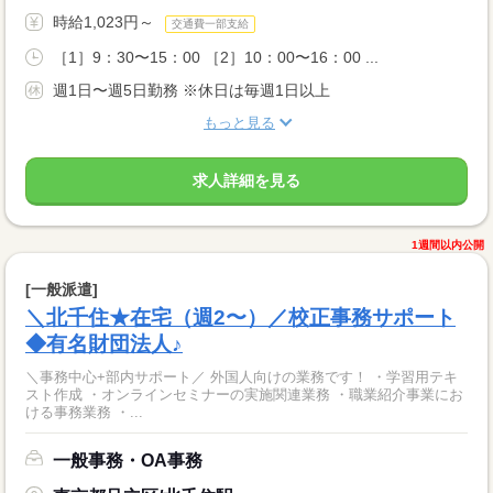
時給1,023円～
交通費一部支給
［1］9：30〜15：00 ［2］10：00〜16：00 ...
週1日〜週5日勤務 ※休日は毎週1日以上
もっと見る
求人詳細を見る
1週間以内公開
[一般派遣]
＼北千住★在宅（週2〜）／校正事務サポート
◆有名財団法人♪
＼事務中心+部内サポート／ 外国人向けの業務です！ ・学習用テキ
スト作成 ・オンラインセミナーの実施関連業務 ・職業紹介事業にお
ける事務業務 ・...
一般事務・OA事務