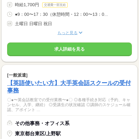
時給1,700円
交通費一部支給
●9：00〜17：30（休憩時間・12：00〜13：0...
土曜日 日曜日 祝日
もっと見る
求人詳細を見る
[一般派遣]
【英語使いたい方】大手英会話スクールの受付
事務
〇●〜英会話教室での受付業務〜●〇 ◎各種手続き対応（予約、キャ
ンセル、入学、継続） ◎受講生の状況確認 ◎講師のスケジュール確
認、アポイント ...
その他事務・オフィス系
東京都台東区/上野駅