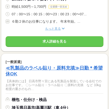
時給1,500円～1,700円
交通費一部支給
07：00〜15：00 15：00〜23：00 23：00〜07...
６勤２休のお仕事になります。 年末年始。...
もっと見る
求人詳細を見る
[一般派遣]
≪乳製品のラベル貼り・原料充填≫日勤＊希望
休OK
【具体的には】 日高市野々宮にある乳製品を製造している会社での
お仕事です。 〇シール貼り・ラベル貼り 〇原料の充填 など 10kg
程度の重さのもの...
梱包・仕分け・検品
埼玉県日高市/高麗川駅（車 4分）