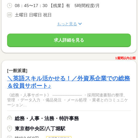
08：45〜17：30 【残業】有 5時間程度/月
土曜日 日曜日 祝日
もっと見る
求人詳細を見る
1週間以内公開
[一般派遣]
＼英語スキル活かせる！／外資系企業での総務
＆役員サポート♪
《総務・人事サポート》 ------------------------ ・採用関連書類の整理、
管理 ・データ入力 ・備品発注 ・メール処理 ・業者とのコミュニケ
ーション...
総務・人事・法務・特許事務
東京都中央区/八丁堀駅