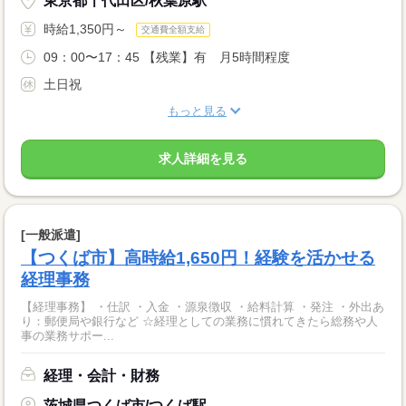
東京都千代田区/秋葉原駅
時給1,350円～
交通費全額支給
09：00〜17：45 【残業】有 月5時間程度
土日祝
もっと見る
求人詳細を見る
[一般派遣]
【つくば市】高時給1,650円！経験を活かせる
経理事務
【経理事務】 ・仕訳 ・入金 ・源泉徴収 ・給料計算 ・発注 ・外出あ
り：郵便局や銀行など ☆経理としての業務に慣れてきたら総務や人
事の業務サポー...
経理・会計・財務
茨城県つくば市/つくば駅