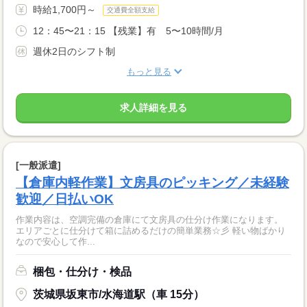
時給1,700円～
交通費全額支給
12：45〜21：15 【残業】有 5〜10時間/月
週休2日のシフト制
もっと見る
求人詳細を見る
[一般派遣]
【倉庫内軽作業】文房具のピッキング／未経験
歓迎／日払いOK
作業内容は、空調完備の倉庫にて文房具の仕分け作業になります。
エリアごとに仕分けて箱に詰めるだけの簡単業務☆彡 軽い物ばかり
なので安心して作...
梱包・仕分け・検品
茨城県坂東市/水海道駅（車 15分）