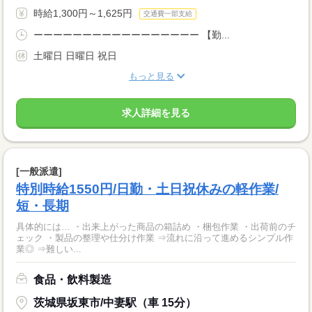
時給1,300円～1,625円
交通費一部支給
ーーーーーーーーーーーーーーーーー 【勤...
土曜日 日曜日 祝日
もっと見る
求人詳細を見る
[一般派遣]
特別時給1550円/日勤・土日祝休みの軽作業/
短・長期
具体的には… ・出来上がった商品の箱詰め ・梱包作業 ・出荷前のチ
ェック ・製品の整理や仕分け作業 ⇒流れに沿って進めるシンプル作
業◎ ⇒難しい...
食品・飲料製造
茨城県坂東市/中妻駅（車 15分）