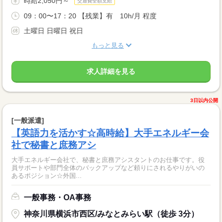
時給2,050円～
交通費全額支給
09：00〜17：20 【残業】有 10h/月 程度
土曜日 日曜日 祝日
もっと見る
求人詳細を見る
3日以内公開
[一般派遣]
【英語力を活かす☆高時給】大手エネルギー会
社で秘書と庶務アシ
大手エネルギー会社で、秘書と庶務アシスタントのお仕事です。役
員サポートや部門全体のバックアップなど頼りにされるやりがいの
あるポジション☆外国...
一般事務・OA事務
神奈川県横浜市西区/みなとみらい駅（徒歩 3分）