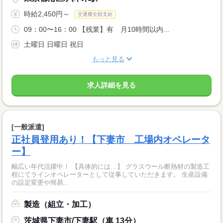
時給2,450円～
交通費全額支給
09：00〜16：00 【残業】有 月10時間以内...
土曜日 日曜日 祝日
もっと見る
求人詳細を見る
[一般派遣]
正社員登用あり！【下妻市 工場内オペレータ
ー】
幅広い年代活躍中！ 【具体的には…】 グラスウール断熱材の製造工
程にてラインオペレーターとして従事していただきます。 生産設備
の設定変更や簡易...
製造（組立・加工）
茨城県下妻市/下妻駅（車 13分）