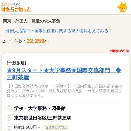
関東 外国人 派遣の求人募集
外国人活躍中・留学生歓迎に関する求人情報を見てみる
22,259
ヒット件数：
件
1週間以内公開
[一般派遣]
★9月スタート★大学事務★国際交流部門 ◆
三軒茶屋
【＊国際交流部門のサポート事務＊】 ・国内学生と外国人留学生の
交流プログラムの企画・運営及び活動の支援 ・外国人留学生短期プ
ログラム及び交流イ...
学校・大学事務・図書館
東京都世田谷区/三軒茶屋駅
時給1,600円～
交通費全額支給