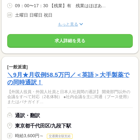
09：00〜17：30 【残業】有 残業はほぼあ...
土曜日 日曜日 祝日
もっと見る
求人詳細を見る
[一般派遣]
＼9月★月収例58.5万円／＜英語＞大手製薬で
の同時通訳！
【外国人役員・外国人社員と日本人社員間の通訳】 開発部門以外の
会議をすべて対応（2名体制） ●社内会議を主に同通（ブース使用）
またはパナガイド...
通訳・翻訳
東京都千代田区/九段下駅
時給3,600円～
交通費全額支給