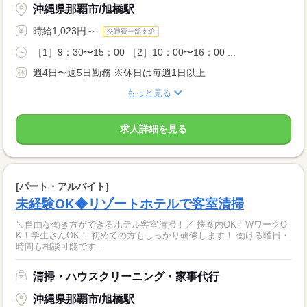
沖縄県那覇市/旭橋駅
時給1,023円～
交通費一部支給
［1］9：30〜15：00 ［2］10：00〜16：00 ...
週4日〜週5日勤務 ※休日は毎週1日以上
もっと見る
求人詳細を見る
[パート・アルバイト]
未経験OK◆リゾートホテルで客室清掃
＼自由な働き方ができるホテル客室清掃！／ 扶養内OK！WワークO
K！学生さんOK！ 初めての方もしっかり研修します！ 働ける曜日・
時間も相談可能です...
清掃・ハウスクリーニング・家事代行
沖縄県那覇市/旭橋駅