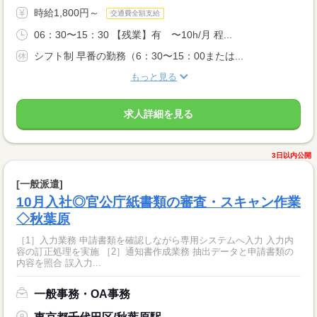
時給1,800円～
交通費全額支給
06：30〜15：30 【残業】有 〜10h/月 程...
シフト制 早番の勤務（6：30〜15：00または...
もっと見る
求人詳細を見る
3日以内公開
[一般派遣]
10月入社◎官公庁紙書類の審査・スキャン作業
◇秋葉原
［1］入力業務 申請書類を確認しながら専用システムへ入力 入力内
容の訂正処理を実施 ［2］通知書作成業務 抽出データと申請書類の
内容を照合 誤入力...
一般事務・OA事務