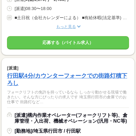
[派遣]08:30〜18:00
■土日祝（会社カレンダーによる） ■有給休暇(法定基準) ■大型連休完備
もっと見る
応募する（バイトル求人）
[派遣]
行田駅4分/カウンターフォークでの街路灯積下
ろし
フォークリフトの免許を持っているなら しっかり動かせる現場で働
きたい。そんな方にぴったりの求人です 埼玉県行田市の倉庫でのお
仕事で 街路灯など...
[派遣]構内作業オペレーター(フォークリフト等)、倉
庫管理・入出荷、機械オペレーション(汎用・NC等)
[勤務地]/埼玉県行田市 / 行田駅