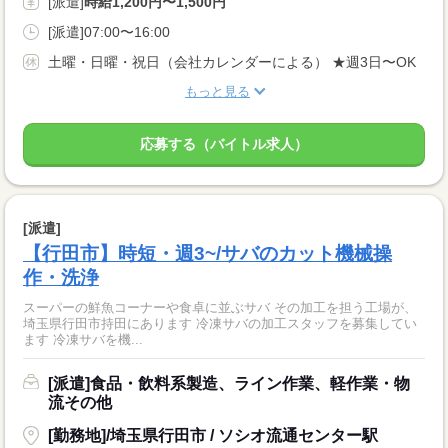
[派遣]
時給1,200円〜1,500円
[派遣]07:00〜16:00
土曜・日曜・祝日（会社カレンダーによる） ★週3日〜OK
もっと見る
応募する（バイトル求人）
[派遣]
【行田市】時短・週3~/サバのカット機械操
作・洗浄
スーパーの鮮魚コーナーや食卓に並ぶサバ その加工を担う工場が、
埼玉県行田市持田にあります 冷凍サバの加工スタッフを募集してい
ます 冷凍サバを機...
[派遣]食品・飲料系製造、ライン作業、軽作業・物
流その他
[勤務地]/埼玉県行田市 / ソシオ流通センター駅