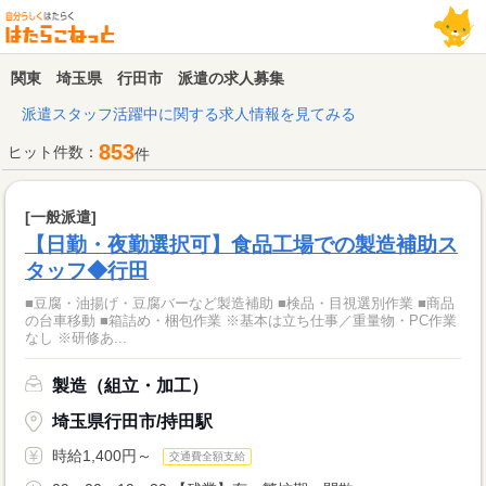
関東 埼玉県 行田市 派遣の求人募集
派遣スタッフ活躍中に関する求人情報を見てみる
853
ヒット件数：
件
[一般派遣]
【日勤・夜勤選択可】食品工場での製造補助ス
タッフ◆行田
■豆腐・油揚げ・豆腐バーなど製造補助 ■検品・目視選別作業 ■商品
の台車移動 ■箱詰め・梱包作業 ※基本は立ち仕事／重量物・PC作業
なし ※研修あ...
製造（組立・加工）
埼玉県行田市/持田駅
時給1,400円～
交通費全額支給