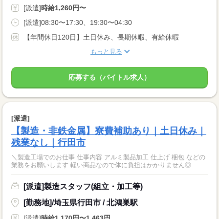
[派遣]
時給1,260円〜
[派遣]08:30〜17:30、19:30〜04:30
【年間休日120日】土日休み、長期休暇、有給休暇
もっと見る
応募する（バイトル求人）
[派遣]
【製造・非鉄金属】寮費補助あり｜土日休み｜
残業なし｜行田市
＼製造工場でのお仕事 仕事内容 アルミ製品加工 仕上げ 梱包 などの
業務をお願いします 軽い商品なので体に負担はかかりません◎
[派遣]製造スタッフ(組立・加工等)
[勤務地]/埼玉県行田市 / 北鴻巣駅
[派遣]
時給1,170円〜1,463円