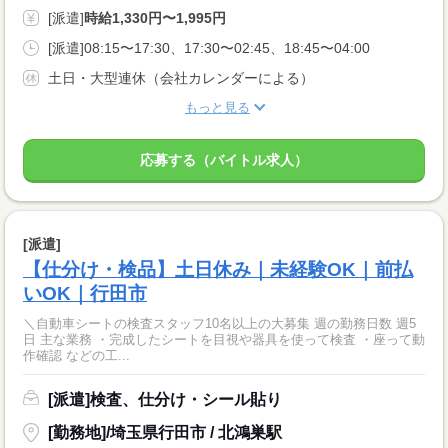
[派遣]
時給1,330円〜1,995円
[派遣]08:15〜17:30、17:30〜02:45、18:45〜04:00
土日・大型連休（会社カレンダーによる）
もっと見る
応募する（バイトル求人）
[派遣]
【仕分け・検品】土日休み｜未経験OK｜前払
いOK｜行田市
＼自動車シートの検査スタッフ10名以上の大募集 週の勤務日数 週5
日 主な業務 ・完成したシートを目視や器具を使って検査 ・座って動
作確認 などの工...
[派遣]検査、仕分け・シール貼り
[勤務地]/埼玉県行田市 / 北鴻巣駅