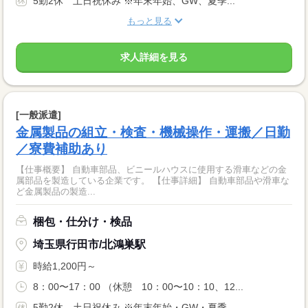
5勤2休 土日祝休み ※年末年始、GW、夏季...
もっと見る
求人詳細を見る
[一般派遣]
金属製品の組立・検査・機械操作・運搬／日勤
／寮費補助あり
【仕事概要】 自動車部品、ビニールハウスに使用する滑車などの金
属部品を製造している企業です。 【仕事詳細】 自動車部品や滑車な
ど金属製品の製造...
梱包・仕分け・検品
埼玉県行田市/北鴻巣駅
時給1,200円～
8：00〜17：00 （休憩 10：00〜10：10、12...
5勤2休 土日祝休み ※年末年始・GW・夏季...