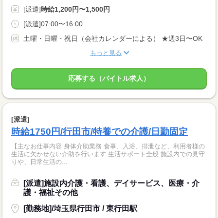
[派遣]
時給1,200円〜1,500円
[派遣]07:00〜16:00
土曜・日曜・祝日（会社カレンダーによる） ★週3日〜OK
もっと見る
応募する（バイトル求人）
[派遣]
時給1750円/行田市/特養での介護/日勤固定
【主なお仕事内容 身体介助業務 食事、入浴、排泄など、利用者様の
生活に欠かせない介助を行います 生活サポート全般 施設内での見守
りや、日常生活の...
[派遣]施設内介護・看護、デイサービス、医療・介
護・福祉その他
[勤務地]/埼玉県行田市 / 東行田駅