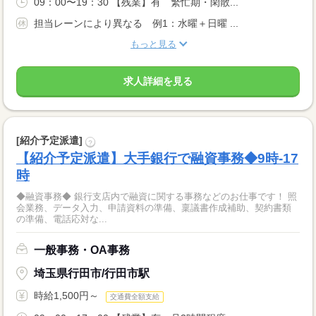
09：00〜19：30 【残業】有 繁忙期・閑散...
担当レーンにより異なる 例1：水曜＋日曜 ...
もっと見る
求人詳細を見る
[紹介予定派遣]
?
【紹介予定派遣】大手銀行で融資事務◆9時-17
時
◆融資事務◆ 銀行支店内で融資に関する事務などのお仕事です！ 照
会業務、データ入力、申請資料の準備、稟議書作成補助、契約書類
の準備、電話応対な...
一般事務・OA事務
埼玉県行田市/行田市駅
時給1,500円～
交通費全額支給