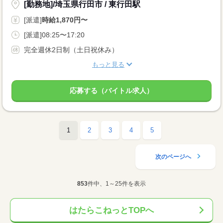
[勤務地]/埼玉県行田市 / 東行田駅
[派遣]
時給1,870円〜
[派遣]08:25〜17:20
完全週休2日制（土日祝休み）
もっと見る
応募する（バイトル求人）
1
2
3
4
5
次のページへ
853
件中、1～25件を表示
はたらこねっとTOPへ