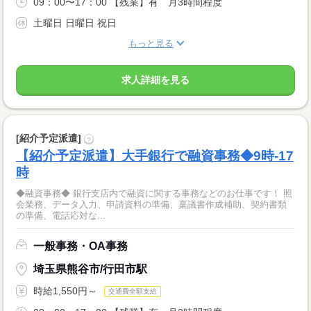
09：00〜17：00 【残業】有 月3時間程度
土曜日 日曜日 祝日
もっと見る
求人詳細を見る
[紹介予定派遣]
?
【紹介予定派遣】大手銀行で融資事務◆9時-17
時
◆融資事務◆ 銀行支店内で融資に関する事務などのお仕事です！ 照
会業務、データ入力、申請資料の準備、稟議書作成補助、契約書類
の準備、電話応対な...
一般事務・OA事務
埼玉県熊谷市/行田市駅
時給1,550円～
交通費全額支給