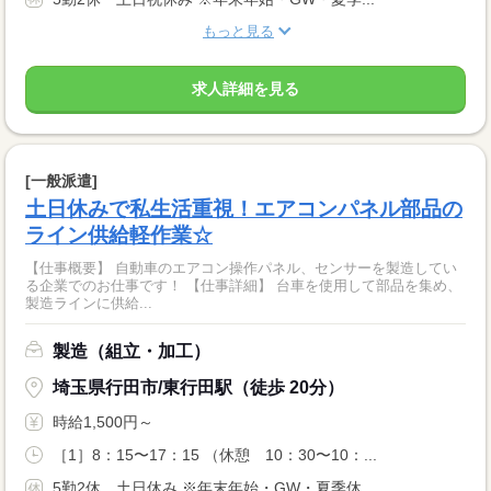
もっと見る
求人詳細を見る
[一般派遣]
土日休みで私生活重視！エアコンパネル部品の
ライン供給軽作業☆
【仕事概要】 自動車のエアコン操作パネル、センサーを製造してい
る企業でのお仕事です！ 【仕事詳細】 台車を使用して部品を集め、
製造ラインに供給...
製造（組立・加工）
埼玉県行田市/東行田駅（徒歩 20分）
時給1,500円～
［1］8：15〜17：15 （休憩 10：30〜10：...
5勤2休 土日休み ※年末年始・GW・夏季休...