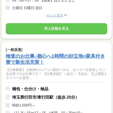
09：00〜17：00 【残業】ほとんどなし
土曜日 日曜日 祝日
もっと見る
求人詳細を見る
[一般派遣]
検査のお仕事♪都心へ1時間の好立地×家具付き
寮で新生活充実！
【仕事概要】 自動車のエアコン操作パネル、センサーを製造してい
る企業でのお仕事です！ 【仕事詳細】 ＜組立＞ 手組み、又は電動ド
ライバーを使用...
梱包・仕分け・検品
埼玉県行田市/東行田駅（徒歩 20分）
時給1,500円～
［1］8：15〜17：15 （休憩 10：30〜10：...