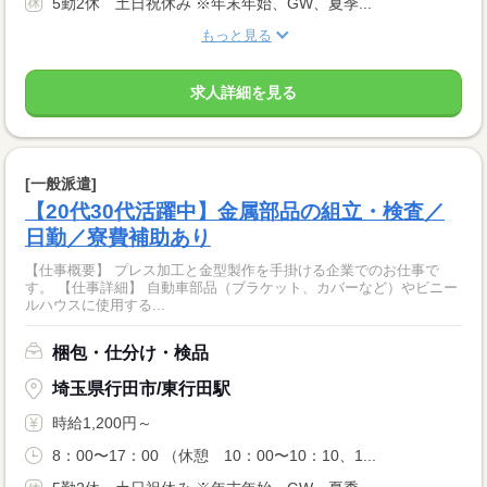
5勤2休 土日祝休み ※年末年始、GW、夏季...
もっと見る
求人詳細を見る
[一般派遣]
【20代30代活躍中】金属部品の組立・検査／
日勤／寮費補助あり
【仕事概要】 プレス加工と金型製作を手掛ける企業でのお仕事で
す。 【仕事詳細】 自動車部品（ブラケット、カバーなど）やビニー
ルハウスに使用する...
梱包・仕分け・検品
埼玉県行田市/東行田駅
時給1,200円～
8：00〜17：00 （休憩 10：00〜10：10、1...