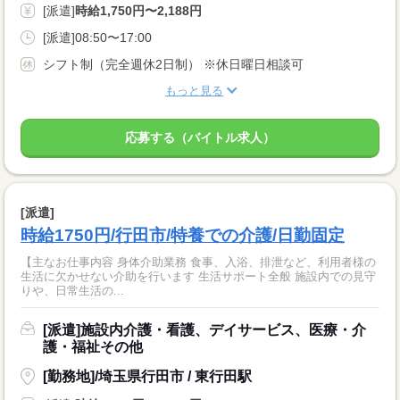
[派遣]
時給1,750円〜2,188円
[派遣]08:50〜17:00
シフト制（完全週休2日制） ※休日曜日相談可
もっと見る
応募する（バイトル求人）
[派遣]
時給1750円/行田市/特養での介護/日勤固定
【主なお仕事内容 身体介助業務 食事、入浴、排泄など、利用者様の
生活に欠かせない介助を行います 生活サポート全般 施設内での見守
りや、日常生活の...
[派遣]施設内介護・看護、デイサービス、医療・介
護・福祉その他
[勤務地]/埼玉県行田市 / 東行田駅