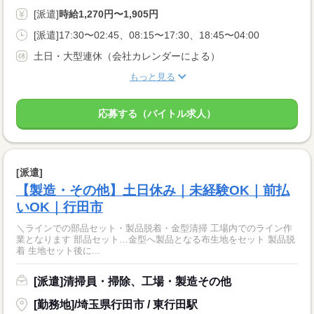
[派遣]
時給1,270円〜1,905円
[派遣]17:30〜02:45、08:15〜17:30、18:45〜04:00
土日・大型連休（会社カレンダーによる）
もっと見る
応募する（バイトル求人）
[派遣]
【製造・その他】土日休み｜未経験OK｜前払
いOK｜行田市
＼ラインでの部品セット・製品脱着・金型清掃 工場内でのライン作
業となります 部品セット…金型へ製品となる布生地をセット 製品脱
着 生地セット後に...
[派遣]清掃員・掃除、工場・製造その他
[勤務地]/埼玉県行田市 / 東行田駅