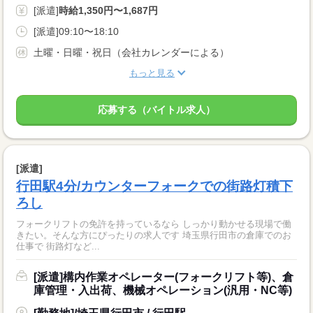
[派遣]
時給1,350円〜1,687円
[派遣]09:10〜18:10
土曜・日曜・祝日（会社カレンダーによる）
もっと見る
応募する（バイトル求人）
[派遣]
行田駅4分/カウンターフォークでの街路灯積下
ろし
フォークリフトの免許を持っているなら しっかり動かせる現場で働
きたい。そんな方にぴったりの求人です 埼玉県行田市の倉庫でのお
仕事で 街路灯など...
[派遣]構内作業オペレーター(フォークリフト等)、倉
庫管理・入出荷、機械オペレーション(汎用・NC等)