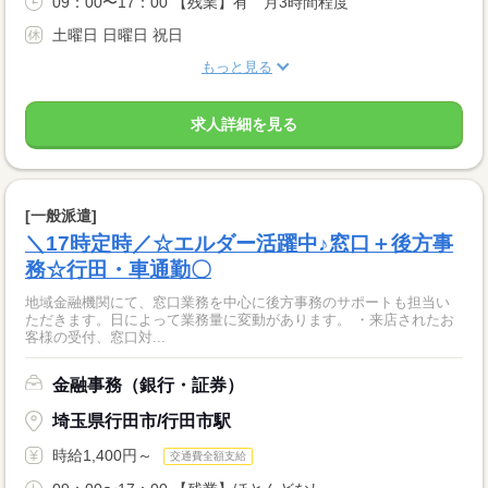
09：00〜17：00 【残業】有 月3時間程度
土曜日 日曜日 祝日
もっと見る
求人詳細を見る
[一般派遣]
＼17時定時／☆エルダー活躍中♪窓口＋後方事
務☆行田・車通勤〇
地域金融機関にて、窓口業務を中心に後方事務のサポートも担当い
ただきます。日によって業務量に変動があります。 ・来店されたお
客様の受付、窓口対...
金融事務（銀行・証券）
埼玉県行田市/行田市駅
時給1,400円～
交通費全額支給