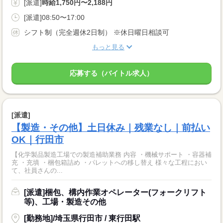
[派遣]
時給1,750円〜2,188円
[派遣]08:50〜17:00
シフト制（完全週休2日制） ※休日曜日相談可
もっと見る
応募する（バイトル求人）
[派遣]
【製造・その他】土日休み｜残業なし｜前払い
OK｜行田市
【化学製品製造工場での製造補助業務 内容 ・機械サポート ・容器補
充 ・充填 ・梱包箱詰め ・パレットへの移し替え 様々な工程におい
て、社員さんの...
[派遣]梱包、構内作業オペレーター(フォークリフト
等)、工場・製造その他
[勤務地]/埼玉県行田市 / 東行田駅