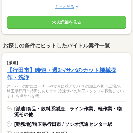
もっと見る
求人詳細を見る
お探しの条件にヒットしたバイトル案件一覧
[派遣]
【行田市】時短・週3~/サバのカット機械操
作・洗浄
スーパーの鮮魚コーナーや食卓に並ぶサバ その加工を担う工場が、
埼玉県行田市持田にあります 冷凍サバの加工スタッフを募集してい
ます 冷凍サバを機...
[派遣]食品・飲料系製造、ライン作業、軽作業・物
流その他
[勤務地]/埼玉県行田市 / ソシオ流通センター駅