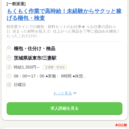
[一般派遣]
もくもく作業で高時給！未経験からサクッと稼
げる梱包・検査
軽作業ラインでの梱包・材料セットのお仕事★ ≪お仕事の流れ≫
1）決まった材料を投入 2）仕上がった商品を丁寧に箱詰め＆梱包！
たったこれだけの...
梱包・仕分け・検品
茨城県坂東市/三妻駅
時給1,350円～
交通費一部支給
08：00〜17：00 ●実働： 8時間 ●休憩...
日曜日
もっと見る
求人詳細を見る
本日公開