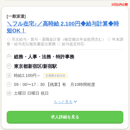
3日以内公開
[一般派遣]
＼フル在宅♪／高時給 2,100円◆給与計算◆時
短OK！
◇ 月次給与・賞与・退職金計算（確定拠出年金処理含む） ◇ 年末調
整・給与支払報告書提出業務 ◇ 給与改定対応
総務・人事・法務・特許事務
東京都新宿区/新宿駅
時給2,100円～
交通費全額支給
09：00〜17：30 【残業】有 月10時間程度
土曜日 日曜日 祝日
もっと見る
求人詳細を見る