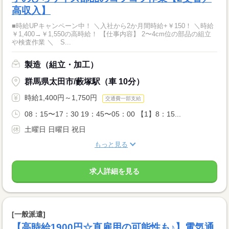
高収入】
■時給UPキャンペーン中！ ＼入社から2か月間時給+￥150！ ＼時給
￥1,400→￥1,550の高時給！ 【仕事内容】 2〜4cm位の部品の組立
や検査作業 ＼ S...
製造（組立・加工）
群馬県太田市/藪塚駅（車 10分）
時給1,400円～1,750円
交通費一部支給
08：15〜17：30 19：45〜05：00 【1】8：15...
土曜日 日曜日 祝日
もっと見る
求人詳細を見る
[一般派遣]
【高時給1900円☆直雇用の可能性も♪】電気通