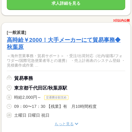
求人詳細を見る
3日以内公開
[一般派遣]
高時給￥2000！大手メーカーにて貿易事務◆
秋葉原
＜海外営業事務・貿易サポート＞ ・受注/出荷対応（社内/顧客/フォ
ワダー/国際宅急便業者等との連携） ・売上計画表のシステム登録 ・
見積書作成作業 ...
貿易事務
東京都千代田区/秋葉原駅
時給2,000円～
交通費全額支給
09：00〜17：30 【残業】有 月10時間程度
土曜日 日曜日 祝日
もっと見る