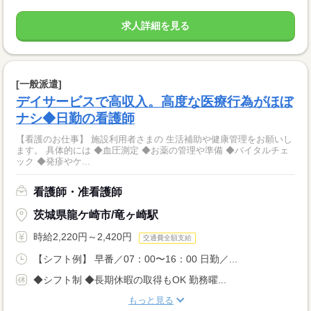
求人詳細を見る
[一般派遣]
デイサービスで高収入。高度な医療行為がほぼ
ナシ◆日勤の看護師
【看護のお仕事】 施設利用者さまの 生活補助や健康管理をお願いし
ます。 具体的には ◆血圧測定 ◆お薬の管理や準備 ◆バイタルチェ
ック ◆発疹やケ...
看護師・准看護師
茨城県龍ケ崎市/竜ヶ崎駅
時給2,220円～2,420円
交通費全額支給
【シフト例】 早番／07：00〜16：00 日勤／...
◆シフト制 ◆長期休暇の取得もOK 勤務曜...
もっと見る