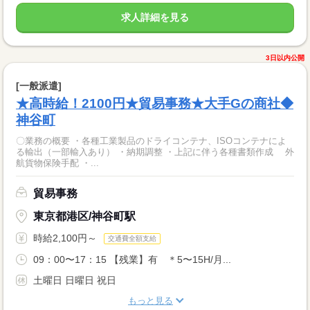
求人詳細を見る
3日以内公開
[一般派遣]
★高時給！2100円★貿易事務★大手Gの商社◆
神谷町
〇業務の概要 ・各種工業製品のドライコンテナ、ISOコンテナによ
る輸出（一部輸入あり） ・納期調整 ・上記に伴う各種書類作成 外
航貨物保険手配 ・...
貿易事務
東京都港区/神谷町駅
時給2,100円～
交通費全額支給
09：00〜17：15 【残業】有 ＊5〜15H/月...
土曜日 日曜日 祝日
もっと見る