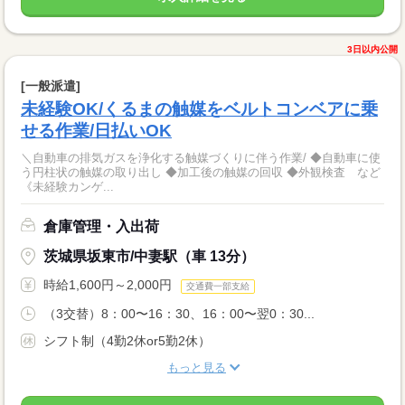
3日以内公開
[一般派遣]
未経験OK/くるまの触媒をベルトコンベアに乗
せる作業/日払いOK
＼自動車の排気ガスを浄化する触媒づくりに伴う作業/ ◆自動車に使
う円柱状の触媒の取り出し ◆加工後の触媒の回収 ◆外観検査 など
《未経験カンゲ...
倉庫管理・入出荷
茨城県坂東市/中妻駅（車 13分）
時給1,600円～2,000円
交通費一部支給
（3交替）8：00〜16：30、16：00〜翌0：30...
シフト制（4勤2休or5勤2休）
もっと見る