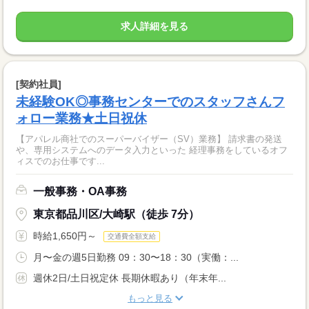
求人詳細を見る
[契約社員]
未経験OK◎事務センターでのスタッフさんフ
ォロー業務★土日祝休
【アパレル商社でのスーパーバイザー（SV）業務】 請求書の発送
や、専用システムへのデータ入力といった 経理事務をしているオフ
ィスでのお仕事です...
一般事務・OA事務
東京都品川区/大崎駅（徒歩 7分）
時給1,650円～
交通費全額支給
月〜金の週5日勤務 09：30〜18：30（実働：...
週休2日/土日祝定休 長期休暇あり（年末年...
もっと見る