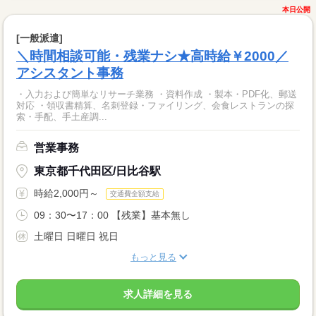
本日公開
[一般派遣]
＼時間相談可能・残業ナシ★高時給￥2000／
アシスタント事務
・入力および簡単なリサーチ業務 ・資料作成 ・製本・PDF化、郵送
対応 ・領収書精算、名刺登録・ファイリング、会食レストランの探
索・手配、手土産調...
営業事務
東京都千代田区/日比谷駅
時給2,000円～
交通費全額支給
09：30〜17：00 【残業】基本無し
土曜日 日曜日 祝日
もっと見る
求人詳細を見る