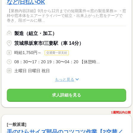
など/日払いOK
【業務内容詳細】9月から12月までの短期案件≪窓の製造業務≫ ・窓
枠や窓本体をエアードライバーで組立・出来上がった窓をテープで
巻き、段ボールに梱...
製造（組立・加工）
茨城県坂東市/三妻駅（車 14分）
時給1,750円～
交通費一部支給
08：30〜17：20 19：30〜04：20 【休憩時...
土曜日 日曜日 祝日
もっと見る
求人詳細を見る
1週間以内公開
[一般派遣]
手のひらサイズ部品のコツコツ作業【2交替／