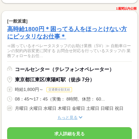
1週間以内公開
[一般派遣]
高時給1800円＊困ってる人をほっとけない方
にピッタリなお仕事＊
≪困っているオペレータスタッフのお助け業務（SV）≫ 自動車ロー
ンの契約内容変更に関する お問合せ対応を行っているスタッフの 業
務フォローをお任...
コールセンター（テレフォンオペレーター）
東京都江東区/東陽町駅（徒歩 7分）
時給1,800円～
交通費全額支給
08：45〜17：45（実働： 8時間、休憩： 60...
月曜日 火曜日 水曜日 木曜日 金曜日 土曜日 日曜日 祝日
もっと見る
求人詳細を見る