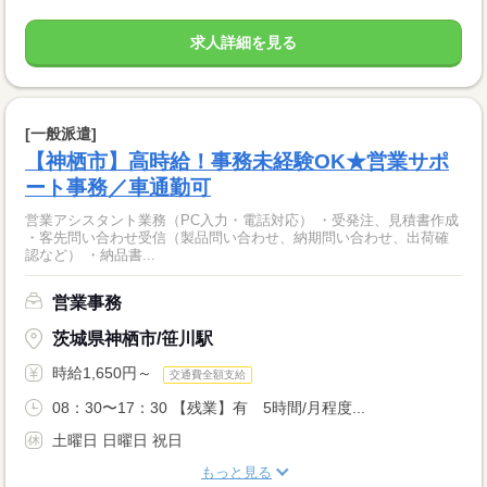
求人詳細を見る
[一般派遣]
【神栖市】高時給！事務未経験OK★営業サポ
ート事務／車通勤可
営業アシスタント業務（PC入力・電話対応） ・受発注、見積書作成
・客先問い合わせ受信（製品問い合わせ、納期問い合わせ、出荷確
認など） ・納品書...
営業事務
茨城県神栖市/笹川駅
時給1,650円～
交通費全額支給
08：30〜17：30 【残業】有 5時間/月程度...
土曜日 日曜日 祝日
もっと見る