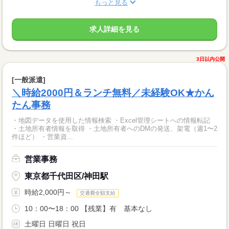
もっと見る
求人詳細を見る
3日以内公開
[一般派遣]
＼時給2000円＆ランチ無料／未経験OK★かん
たん事務
・地図データを使用した情報検索 ・Excel管理シートへの情報転記
・土地所有者情報を取得 ・土地所有者へのDMの発送、架電（週1〜2
件ほど） ・営業資...
営業事務
東京都千代田区/神田駅
時給2,000円～
交通費全額支給
10：00〜18：00 【残業】有 基本なし
土曜日 日曜日 祝日