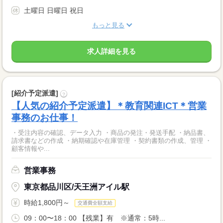
土曜日 日曜日 祝日
もっと見る
求人詳細を見る
[紹介予定派遣]
?
【人気の紹介予定派遣】＊教育関連ICT＊営業
事務のお仕事！
・受注内容の確認、データ入力 ・商品の発注・発送手配 ・納品書、
請求書などの作成 ・納期確認や在庫管理 ・契約書類の作成、管理 ・
顧客情報や...
営業事務
東京都品川区/天王洲アイル駅
時給1,800円～
交通費全額支給
09：00〜18：00 【残業】有 ※通常：5時...