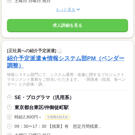
土曜日 日曜日 祝日
もっと見る
求人詳細を見る
[正社員への紹介予定派遣]
?
紹介予定派遣★情報システム部PM（ベンダー
調整）
情報システム部門にて、システム運用・改修に関するプロジェクト
マネジメント業務をご担当いただきます。 ・関係者（役員、各ベン
ダー）との折衝・調...
SE・プログラマ（汎用系）
東京都台東区/仲御徒町駅
時給2,800円～
交通費全額支給
09：30〜17：30 【残業】有 想定月間残業...