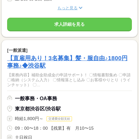
もっと見る
求人詳細を見る
[一般派遣]
【直雇用あり！3名募集】髪・服自由♪1800円
事務♪◆渋谷駅
【業務内容】補助金助成金の申請サポート！ 〇情報書類集め 〇申請
〇格納（システム入力） 〇情報落とし込み 〇お客様やりとり（ライ
ンチャット） 〇...
一般事務・OA事務
東京都渋谷区/渋谷駅
時給1,800円～
交通費全額支給
09：00〜18：00 【残業】有 月10〜15
土日祝日