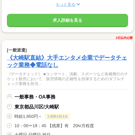
もっと見る
求人詳細を見る
3日以内公開
[一般派遣]
《大崎駅直結》大手エンタメ企業でデータチェ
ック業務◆電話なし
《データチェック》 ■コンサート、演劇、スポーツなど各種興行のチ
ケット販売において、販売情報の正確性を担保するためのダブルチ
ェック業務を担当...
一般事務・OA事務
東京都品川区/大崎駅
時給1,850円～
交通費全額支給
10：00〜18：45 【残業】有 20h/月程度
土曜日 日曜日 祝日