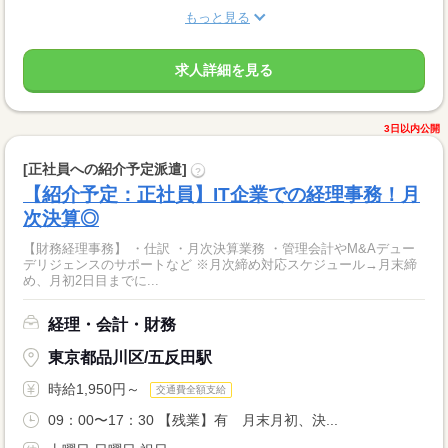
もっと見る
求人詳細を見る
3日以内公開
[正社員への紹介予定派遣]
?
【紹介予定：正社員】IT企業での経理事務！月
次決算◎
【財務経理事務】 ・仕訳 ・月次決算業務 ・管理会計やM&Aデュー
デリジェンスのサポートなど ※月次締め対応スケジュール→月末締
め、月初2日目までに...
経理・会計・財務
東京都品川区/五反田駅
時給1,950円～
交通費全額支給
09：00〜17：30 【残業】有 月末月初、決...