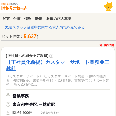
関東 仕事 情報 詳細 派遣の求人募集
派遣スタッフ活躍中に関する求人情報を見てみる
5,627
ヒット件数：
件
3日以内公開
[正社員への紹介予定派遣]
?
【正社員化前提】カスタマーサポート業務◆三
越前
《カスタマーサポート》 〇カスタマーサポート業務 ・原料情報調
査、法規制確認、書類手配依頼 ・原料情報、書類提供 〇サポート業
務 ・輸入原料の原...
営業事務
東京都中央区/三越前駅
時給1,900円～
交通費全額支給