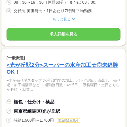
08：30〜16：30（休憩60分） または 03：00...
交代制 実働時間：1日あたり7時間 平均勤務...
もっと見る
求人詳細を見る
[一般派遣]
<光が丘駅2分>スーパーの水産加工☆◎未経験
OK！
■水産売り場スタッフ 水産部門での加工、パック詰め、品出し、売り
場・加工場清掃など ・週勤務日数：4〜5日 ・勤務曜日：土日どちら
か必須 ・就業...
梱包・仕分け・検品
東京都練馬区/光が丘駅
時給1,500円～1,700円
交通費全額支給