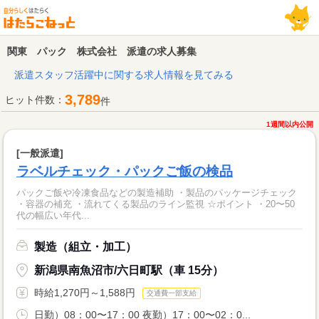
関東 パック 株式会社 派遣の求人募集
派遣スタッフ活躍中に関する求人情報を見てみる
3,789
ヒット件数：
件
1週間以内公開
[一般派遣]
ラベルチェック・パックご飯の検品
パックご飯や冷凍食品などの製造補助 ・製品のパッケージチェック
・容器の補充 ・流れてくる製品のライン監視 ☆ポイント ・20〜50
代の幅広い年代...
製造（組立・加工）
新潟県南魚沼市/六日町駅（車 15分）
時給1,270円～1,588円
交通費一部支給
日勤）08：00〜17：00 夜勤）17：00〜02：0...