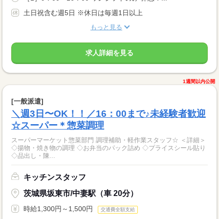
土日祝含む週5日 ※休日は毎週1日以上
もっと見る
求人詳細を見る
1週間以内公開
[一般派遣]
＼週3日〜OK！！／16：00まで♪未経験者歓迎
☆スーパー＊惣菜調理
スーパーマーケット惣菜部門 調理補助・軽作業スタッフ☆ ＜詳細＞
◇揚物・焼き物の調理 ◇お弁当のパック詰め ◇プライスシール貼り
◇品出し・陳...
キッチンスタッフ
茨城県坂東市/中妻駅（車 20分）
時給1,300円～1,500円
交通費全額支給