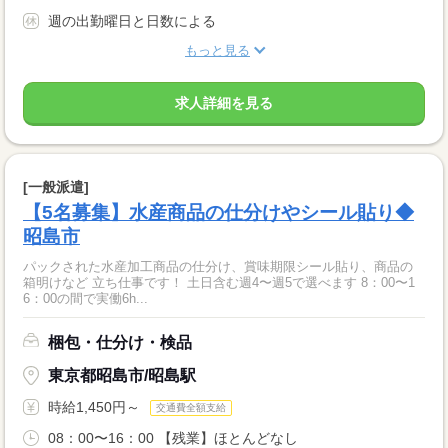
週の出勤曜日と日数による
もっと見る
求人詳細を見る
[一般派遣]
【5名募集】水産商品の仕分けやシール貼り◆
昭島市
パックされた水産加工商品の仕分け、賞味期限シール貼り、商品の
箱明けなど 立ち仕事です！ 土日含む週4〜週5で選べます 8：00〜1
6：00の間で実働6h...
梱包・仕分け・検品
東京都昭島市/昭島駅
時給1,450円～
交通費全額支給
08：00〜16：00 【残業】ほとんどなし