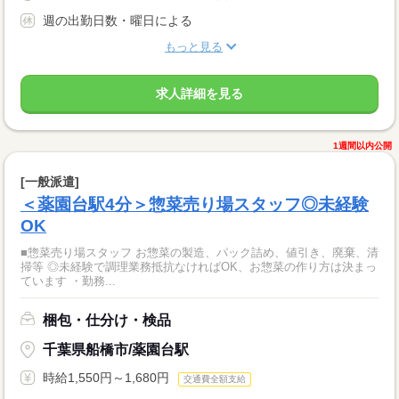
週の出勤日数・曜日による
もっと見る
求人詳細を見る
1週間以内公開
[一般派遣]
＜薬園台駅4分＞惣菜売り場スタッフ◎未経験
OK
■惣菜売り場スタッフ お惣菜の製造、パック詰め、値引き、廃棄、清
掃等 ◎未経験で調理業務抵抗なければOK、お惣菜の作り方は決まっ
ています ・勤務...
梱包・仕分け・検品
千葉県船橋市/薬園台駅
時給1,550円～1,680円
交通費全額支給