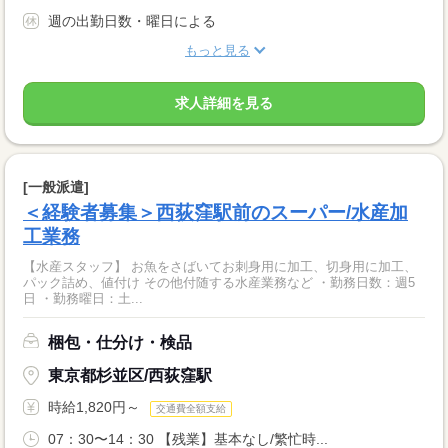
週の出勤日数・曜日による
もっと見る
求人詳細を見る
[一般派遣]
＜経験者募集＞西荻窪駅前のスーパー/水産加
工業務
【水産スタッフ】 お魚をさばいてお刺身用に加工、切身用に加工、
パック詰め、値付け その他付随する水産業務など ・勤務日数：週5
日 ・勤務曜日：土...
梱包・仕分け・検品
東京都杉並区/西荻窪駅
時給1,820円～
交通費全額支給
07：30〜14：30 【残業】基本なし/繁忙時...