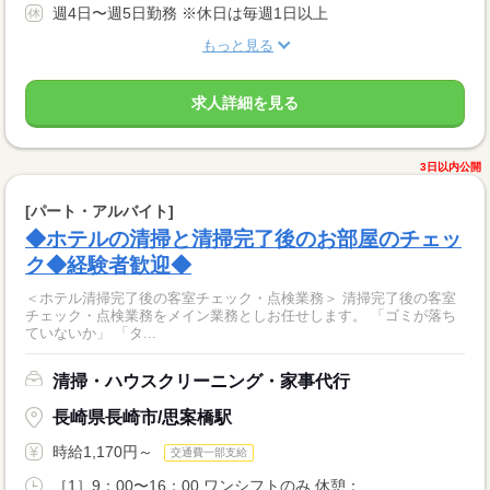
週4日〜週5日勤務 ※休日は毎週1日以上
もっと見る
求人詳細を見る
3日以内公開
[パート・アルバイト]
◆ホテルの清掃と清掃完了後のお部屋のチェッ
ク◆経験者歓迎◆
＜ホテル清掃完了後の客室チェック・点検業務＞ 清掃完了後の客室
チェック・点検業務をメイン業務としお任せします。 「ゴミが落ち
ていないか」 「タ...
清掃・ハウスクリーニング・家事代行
長崎県長崎市/思案橋駅
時給1,170円～
交通費一部支給
［1］9：00〜16：00 ワンシフトのみ 休憩：...