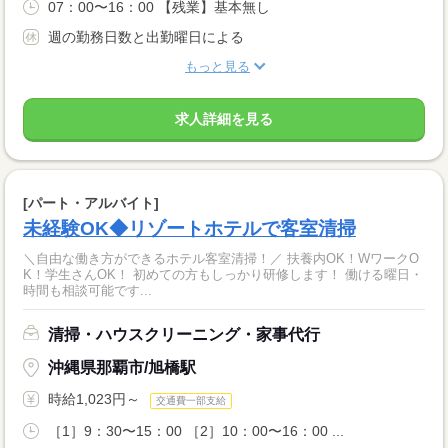
07：00〜16：00 【残業】基本無し
週の勤務日数と出勤曜日による
もっと見る
求人詳細を見る
[パート・アルバイト]
未経験OK◆リゾートホテルで客室清掃
＼自由な働き方ができるホテル客室清掃！／ 扶養内OK！WワークO
K！学生さんOK！ 初めての方もしっかり研修します！ 働ける曜日・
時間も相談可能です...
清掃・ハウスクリーニング・家事代行
沖縄県那覇市/旭橋駅
時給1,023円～
交通費一部支給
［1］9：30〜15：00 ［2］10：00〜16：00 ...