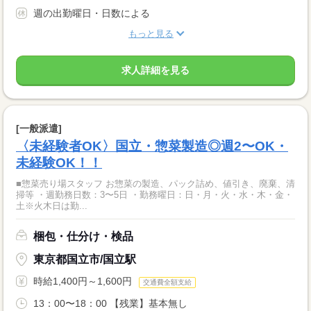
週の出勤曜日・日数による
もっと見る
求人詳細を見る
[一般派遣]
〈未経験者OK〉国立・惣菜製造◎週2〜OK・
未経験OK！！
■惣菜売り場スタッフ お惣菜の製造、パック詰め、値引き、廃棄、清
掃等 ・週勤務日数：3〜5日 ・勤務曜日：日・月・火・水・木・金・
土※火木日は勤...
梱包・仕分け・検品
東京都国立市/国立駅
時給1,400円～1,600円
交通費全額支給
13：00〜18：00 【残業】基本無し