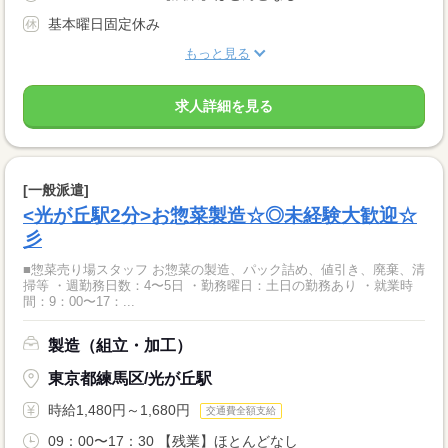
基本曜日固定休み
もっと見る
求人詳細を見る
[一般派遣]
<光が丘駅2分>お惣菜製造☆◎未経験大歓迎☆
彡
■惣菜売り場スタッフ お惣菜の製造、パック詰め、値引き、廃棄、清
掃等 ・週勤務日数：4〜5日 ・勤務曜日：土日の勤務あり ・就業時
間：9：00〜17：...
製造（組立・加工）
東京都練馬区/光が丘駅
時給1,480円～1,680円
交通費全額支給
09：00〜17：30 【残業】ほとんどなし