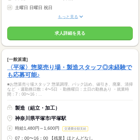
土曜日 日曜日 祝日
もっと見る
求人詳細を見る
[一般派遣]
〈平塚〉惣菜売り場・製造スタッフ◎未経験で
も応募可能♪
■お惣菜売り場スタッフ 惣菜調理、パック詰め、値引き、廃棄、清掃
など ・週勤務日数：4〜5日 ・勤務曜日：土日の勤務あり ・就業時
間：7：00〜16：...
製造（組立・加工）
神奈川県平塚市/平塚駅
時給1,480円～1,600円
交通費全額支給
07：00〜16：00 【残業】ほとんどなし