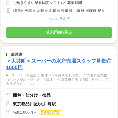
＼働きやすい早番固定シフト♪／ 募集時間...
月曜日 火曜日 水曜日 木曜日 金曜日 土曜日 日曜日 祝日
もっと見る
求人詳細を見る
[一般派遣]
＜大井町＞スーパーの水産売場スタッフ募集◎
1800円
■ スーパー/水産加工 柵作り〜刺身を切れる方、 その他水産業務
（パック詰め・値引き・品出し）付随業務全般（清掃、片付け、ご
み捨てなど） 【水...
梱包・仕分け・検品
東京都品川区/大井町駅
時給1,800円～
交通費全額支給