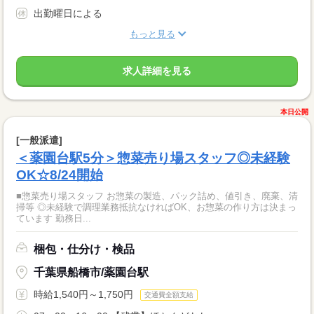
出勤曜日による
もっと見る
求人詳細を見る
本日公開
[一般派遣]
＜薬園台駅5分＞惣菜売り場スタッフ◎未経験
OK☆8/24開始
■惣菜売り場スタッフ お惣菜の製造、パック詰め、値引き、廃棄、清
掃等 ◎未経験で調理業務抵抗なければOK、お惣菜の作り方は決まっ
ています 勤務日...
梱包・仕分け・検品
千葉県船橋市/薬園台駅
時給1,540円～1,750円
交通費全額支給