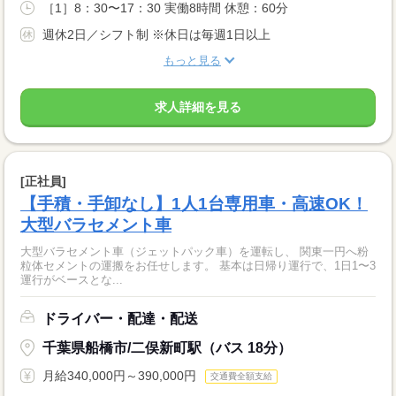
［1］8：30〜17：30 実働8時間 休憩：60分
週休2日／シフト制 ※休日は毎週1日以上
もっと見る
求人詳細を見る
[正社員]
【手積・手卸なし】1人1台専用車・高速OK！
大型バラセメント車
大型バラセメント車（ジェットパック車）を運転し、 関東一円へ粉
粒体セメントの運搬をお任せします。 基本は日帰り運行で、1日1〜3
運行がベースとな...
ドライバー・配達・配送
千葉県船橋市/二俣新町駅（バス 18分）
月給340,000円～390,000円
交通費全額支給