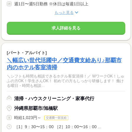
週1日〜週5日勤務 ※休日は毎週1日以上
もっと見る
求人詳細を見る
[パート・アルバイト]
＼幅広い世代活躍中／交通費支給あり♪那覇市
内のホテル客室清掃
＼シフトも時間も相談できるホテル客室清掃！／ WワークOK！しゅ
ふの方OK！学生さんOK！ 初めての方もしっかり研修します！ 働け
る曜日・時間も相談...
清掃・ハウスクリーニング・家事代行
沖縄県那覇市/旭橋駅
時給1,023円～
交通費一部支給
［1］9：30〜15：00 ［2］10：00〜16：00 ...