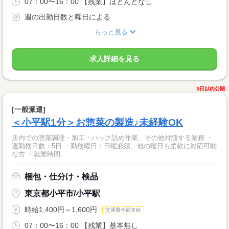
07：00〜16：00 【残業】ほとんどなし
週の出勤日数と曜日による
もっと見る
求人詳細を見る
3日以内公開
[一般派遣]
＜小平駅1分＞お惣菜の製造♪未経験OK
店内での惣菜調理・加工・パック詰め作業、その他付随する業務 ・
週勤務日数：5日 ・勤務曜日：日曜必須、他の曜日も柔軟に対応可能
な方 ・就業時間...
梱包・仕分け・検品
東京都小平市/小平駅
時給1,400円～1,600円
交通費全額支給
07：00〜16：00 【残業】基本無し