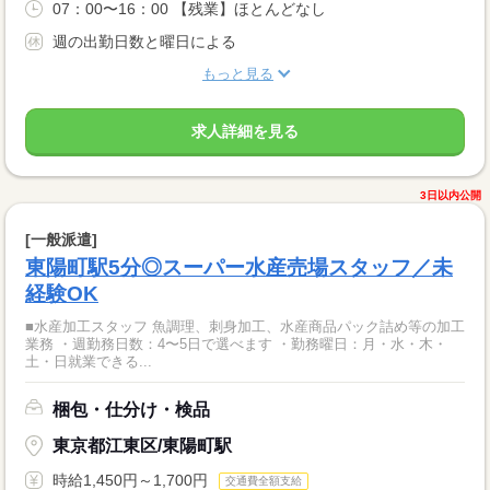
07：00〜16：00 【残業】ほとんどなし
週の出勤日数と曜日による
もっと見る
求人詳細を見る
3日以内公開
[一般派遣]
東陽町駅5分◎スーパー水産売場スタッフ／未
経験OK
■水産加工スタッフ 魚調理、刺身加工、水産商品パック詰め等の加工
業務 ・週勤務日数：4〜5日で選べます ・勤務曜日：月・水・木・
土・日就業できる...
梱包・仕分け・検品
東京都江東区/東陽町駅
時給1,450円～1,700円
交通費全額支給