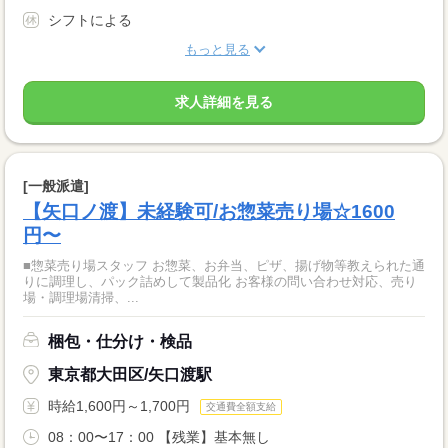
シフトによる
もっと見る
求人詳細を見る
[一般派遣]
【矢口ノ渡】未経験可/お惣菜売り場☆1600
円〜
■惣菜売り場スタッフ お惣菜、お弁当、ピザ、揚げ物等教えられた通
りに調理し、パック詰めして製品化 お客様の問い合わせ対応、売り
場・調理場清掃、...
梱包・仕分け・検品
東京都大田区/矢口渡駅
時給1,600円～1,700円
交通費全額支給
08：00〜17：00 【残業】基本無し