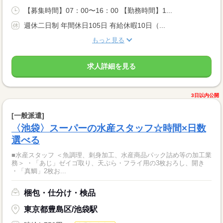
【募集時間】07：00〜16：00 【勤務時間】1...
週休二日制 年間休日105日 有給休暇10日（...
もっと見る
求人詳細を見る
3日以内公開
[一般派遣]
〈池袋〉スーパーの水産スタッフ☆時間×日数
選べる
■水産スタッフ ＜魚調理、刺身加工、水産商品パック詰め等の加工業
務＞ ・「あじ」ゼイゴ取り、天ぷら・フライ用の3枚おろし、開き
・「真鯛」2枚お...
梱包・仕分け・検品
東京都豊島区/池袋駅