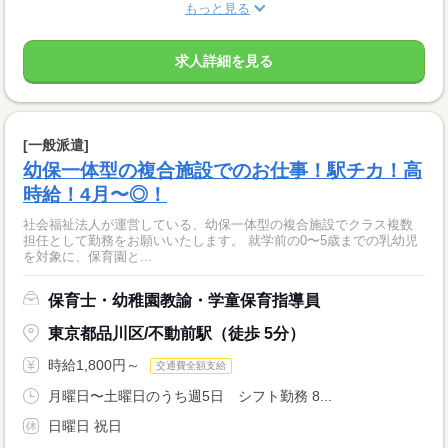
もっと見る
求人詳細を見る
[一般派遣]
幼保一体型の複合施設でのお仕事！駅チカ！高
時給！4月〜◎！
社会福祉法人が運営している、幼保一体型の複合施設でクラス複数
担任として勤務をお願いいたします。 就学前の0〜5歳までの乳幼児
を対象に、保育園と...
保育士・幼稚園教諭・学童保育指導員
東京都品川区/不動前駅（徒歩 5分）
時給1,800円～
交通費全額支給
月曜日〜土曜日のうち週5日 シフト勤務 8...
日曜日 祝日