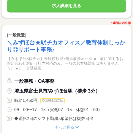
求人詳細を見る
1週間以内公開
[一般派遣]
＼みずほ台★駅チカオフィス／教育体制しっか
り◎サポート事務♪
【みずほ台×駅チカ】未経験歓迎♪簡単事務work☆ ●工事に関するお
問い合わせ対応（社内対応のみ、一般のお客様対応はありません
☆） ●データ登録業...
一般事務・OA事務
埼玉県富士見市/みずほ台駅（徒歩 3分）
時給1,450円
交通費全額支給
09：00〜17：15（実働07：15、休憩01：00）...
◆週休2日のシフト勤務♪希望休は複数日出...
もっと見る