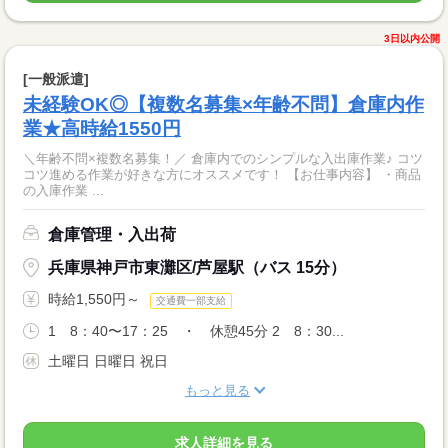
3日以内公開
[一般派遣]
未経験OK◎【複数名募集×年齢不問】倉庫内作
業★高時給1550円
＼年齢不問×複数名募集！／ 倉庫内でのシンプルな入出庫作業♪ コツ
コツ進める作業が好きな方にオススメです！ 【お仕事内容】 ・商品
の入庫作業 ...
倉庫管理・入出荷
兵庫県神戸市東灘区/芦屋駅（バス 15分）
時給1,550円～
交通費一部支給
1 8：40〜17：25 ・ 休憩45分 2 8：30...
土曜日 日曜日 祝日
もっと見る
求人詳細を見る