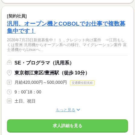
[契約社員]
汎用、オープン機とCOBOLでお仕事で複数募
集中です！
2026年7月23日新規募集中！ １，クレジット向け案件 ⇒江田もし
くは豊洲 汎用機からオープン系への移行、マイグレーション案件 富
士通機からLinuxへ...
SE・プログラマ（汎用系）
東京都江東区/豊洲駅（徒歩 10分）
月給420,000円～500,000円
交通費全額支給
9：00‾18：00
土日、祝日
もっと見る
求人詳細を見る