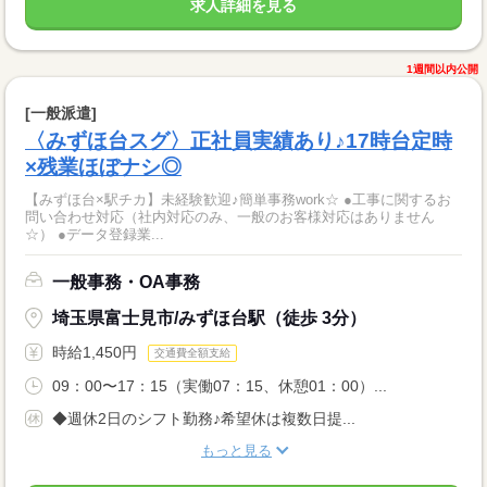
求人詳細を見る
1週間以内公開
[一般派遣]
〈みずほ台スグ〉正社員実績あり♪17時台定時
×残業ほぼナシ◎
【みずほ台×駅チカ】未経験歓迎♪簡単事務work☆ ●工事に関するお
問い合わせ対応（社内対応のみ、一般のお客様対応はありません
☆） ●データ登録業...
一般事務・OA事務
埼玉県富士見市/みずほ台駅（徒歩 3分）
時給1,450円
交通費全額支給
09：00〜17：15（実働07：15、休憩01：00）...
◆週休2日のシフト勤務♪希望休は複数日提...
もっと見る