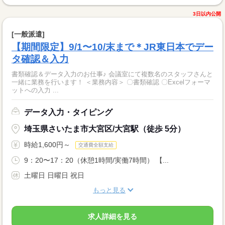
3日以内公開
[一般派遣]
【期間限定】9/1〜10/末まで＊JR東日本でデー
タ確認＆入力
書類確認＆データ入力のお仕事♪ 会議室にて複数名のスタッフさんと
一緒に業務を行います！ ＜業務内容＞ 〇書類確認 〇Excelフォーマ
ットへの入力 ...
データ入力・タイピング
埼玉県さいたま市大宮区/大宮駅（徒歩 5分）
時給1,600円～
交通費全額支給
9：20〜17：20（休憩1時間/実働7時間） 【...
土曜日 日曜日 祝日
もっと見る
求人詳細を見る