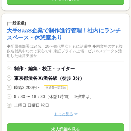
[一般派遣]
大手SaaS企業で制作進行管理！社内にランチ
スペース・休憩室あり
◆配属先部署は24名、20〜40代男女ともに活躍中 ◆同業務の方も複
数名就業中なので安心です 東証プライム上場・ビジネスデータを活
用した経営支援サ...
制作・編集・校正・ライター
東京都渋谷区/渋谷駅（徒歩 3分）
時給2,200円～
交通費一部支給
9：30 〜 18：30（休憩1時間） ※残業は、...
土曜日 日曜日 祝日
もっと見る
求人詳細を見る