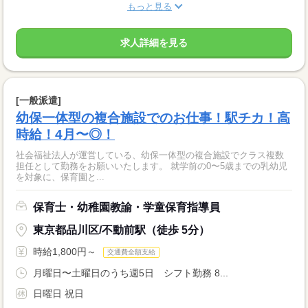
もっと見る
求人詳細を見る
[一般派遣]
幼保一体型の複合施設でのお仕事！駅チカ！高
時給！4月〜◎！
社会福祉法人が運営している、幼保一体型の複合施設でクラス複数
担任として勤務をお願いいたします。 就学前の0〜5歳までの乳幼児
を対象に、保育園と...
保育士・幼稚園教諭・学童保育指導員
東京都品川区/不動前駅（徒歩 5分）
時給1,800円～
交通費全額支給
月曜日〜土曜日のうち週5日 シフト勤務 8...
日曜日 祝日