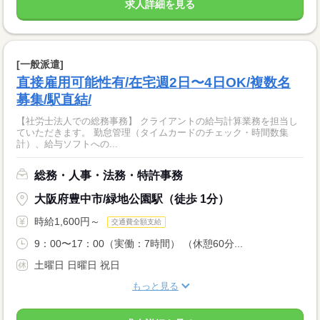
求人詳細を見る
[一般派遣]
直接雇用可能性有/在宅週2日〜4日OK/複数名
募集/駅直結/
【社労士法人での総務事務】 クライアントの給与計算業務を担当し
ていただきます。 勤怠管理（タイムカードのチェック・時間数集
計）、給与ソフトへの...
総務・人事・法務・特許事務
大阪府豊中市/緑地公園駅（徒歩 1分）
時給1,600円～
交通費全額支給
9：00〜17：00（実働：7時間） （休憩60分...
土曜日 日曜日 祝日
もっと見る