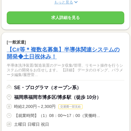
もっと見る
求人詳細を見る
[一般派遣]
【C#等＊複数名募集】半導体関連システムの
開発◆土日祝休み！
半導体洗浄装置/製造装置のデータ収集/管理、リモート操作を行うシ
ステムの開発をお任せします。 【詳細】 データのロギング、パラメ
ータ編集/履歴管...
SE・プログラマ（オープン系）
福岡県福岡市博多区/博多駅（徒歩 10分）
時給2,200円～2,300円
交通費一部支給
【就業時間】（1）08：00〜17：00（実働時...
土曜日 日曜日 祝日