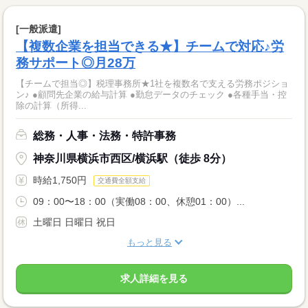
[一般派遣]
【複数企業を担当できる★】チームで対応♪労
務サポート◎月28万
【チームで担当◎】税理事務所★1社を複数名で支える労務ポジショ
ン♪ ●顧問先企業の給与計算 ●勤怠データのチェック ●各種手当・控
除の計算（所得...
総務・人事・法務・特許事務
神奈川県横浜市西区/横浜駅（徒歩 8分）
時給1,750円
交通費全額支給
09：00〜18：00（実働08：00、休憩01：00）...
土曜日 日曜日 祝日
もっと見る
求人詳細を見る