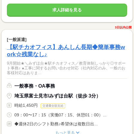
求人詳細を見る
3日以内公開
[一般派遣]
【駅チカオフィス】あんしん長期◆簡単事務w
ork☆残業なし♪
9月開始★＼みずほ台★駅チカオフィス／教育体制しっかり◎サポー
ト事務♪ ●工事に関するお問い合わせ対応（社内対応のみ、一般のお
客様対応はありま...
一般事務・OA事務
埼玉県富士見市/みずほ台駅（徒歩 3分）
時給1,450円
交通費全額支給
09：00〜17：15（実働07：15、休憩01：00）...
◆週休2日のシフト勤務♪希望休は複数日出...
もっと見る