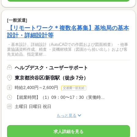
[一般派遣]
【リモートワーク＊複数名募集】基地局の基本
設計・詳細設計等
・基本設計、詳細設計（AutoCADでの作図および図面精査） ・他事
業協議資料作成、精査 ・資機材積算（図面から拾い出し）および客
先支給品、指定業材...
ヘルプデスク・ユーザーサポート
東京都渋谷区/新宿駅（徒歩 7分）
時給2,400円～2,600円
交通費一部支給
【就業時間】（1）09：00〜17：30（実働時...
土曜日 日曜日 祝日
もっと見る
求人詳細を見る