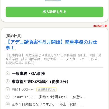
求人詳細を見る
3日以内公開
[契約社員]
【アデコ請負案件/9月開始】簡単事務のお仕
事！
【仕事内容】 複数企業より受託している事務業務（経理、財務、受
発注業務、請求関係業務、勤怠管理、データ入力、レポート作成、
郵便発送等の事務関...
一般事務・OA事務
東京都江東区/木場駅（徒歩 2分）
時給1,800円～
交通費全額支給
9：00〜17：30（実働：7時間30分） （休憩6...
基本平日勤務となりますが、一部土日祝祭日...