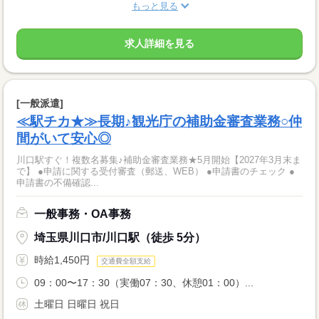
もっと見る
求人詳細を見る
[一般派遣]
≪駅チカ★≫長期♪観光庁の補助金審査業務○仲
間がいて安心◎
川口駅すぐ！複数名募集♪補助金審査業務★5月開始【2027年3月末ま
で】 ●申請に関する受付審査（郵送、WEB） ●申請書のチェック ●
申請書の不備確認...
一般事務・OA事務
埼玉県川口市/川口駅（徒歩 5分）
時給1,450円
交通費全額支給
09：00〜17：30（実働07：30、休憩01：00）...
土曜日 日曜日 祝日