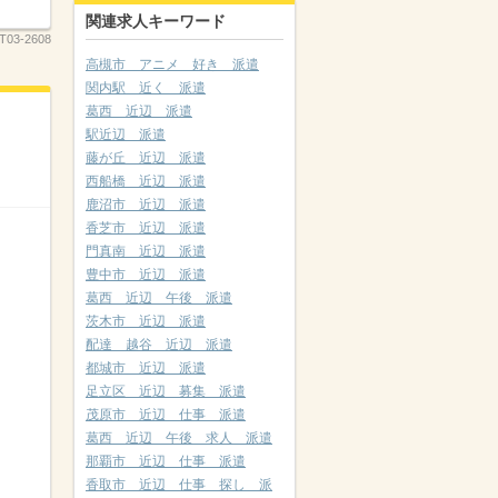
関連求人キーワード
T03-2608
高槻市 アニメ 好き 派遣
関内駅 近く 派遣
葛西 近辺 派遣
駅近辺 派遣
藤が丘 近辺 派遣
西船橋 近辺 派遣
鹿沼市 近辺 派遣
香芝市 近辺 派遣
門真南 近辺 派遣
豊中市 近辺 派遣
葛西 近辺 午後 派遣
茨木市 近辺 派遣
配達 越谷 近辺 派遣
都城市 近辺 派遣
足立区 近辺 募集 派遣
茂原市 近辺 仕事 派遣
葛西 近辺 午後 求人 派遣
那覇市 近辺 仕事 派遣
香取市 近辺 仕事 探し 派