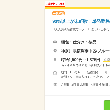
1週間以内公開
一般派遣
90%以上が未経験！単発勤
《大人気の軽作業ワーク！》 難しい仕事な一
梱包・仕分け・検品
神奈川県横浜市中区/ブル
時給1,500円～1,875円
交通
高時給＆高待遇のお仕事多数／ 日払い
期間：1日のみ 勤務開始日：即
時間：＼ 働き方はあなた次第♪ ／ 
月曜日 火曜日 水曜日 木曜日 金曜日 