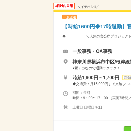
3日以内公開
＼イチオシ!!／
一般派遣
【時給1600円◆17時退勤
◆･･･････････ ＼人気の官公庁プ
一般事務・OA事務
神奈川県横浜市中区/根岸線
●駅チカなので通勤ラクラク！ ￣￣￣
時給1,600円～1,700円
交通
◆交通費：月15,000円まで支給 ／ ス
期間：長期
時間：9：00〜17：00 （実働7時間／休
土曜日 日曜日 祝日