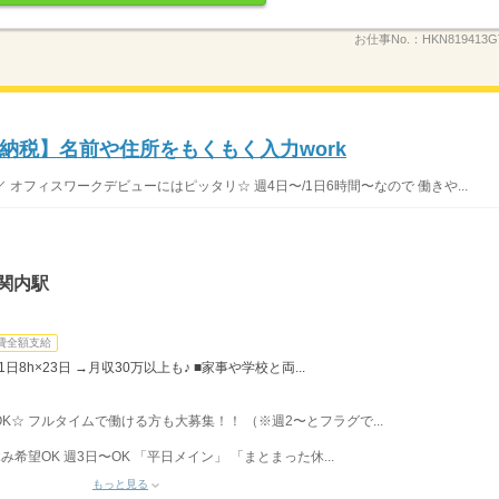
お仕事No.：
HKN819413G
納税】名前や住所をもくもく入力work
オフィスワークデビューにはピッタリ☆ 週4日〜/1日6時間〜なので 働きや...
関内駅
費全額支給
日8h×23日 →月収30万以上も♪ ■家事や学校と両...
〜OK☆ フルタイムで働ける方も大募集！！ （※週2〜とフラグで...
希望OK 週3日〜OK 「平日メイン」 「まとまった休...
もっと見る