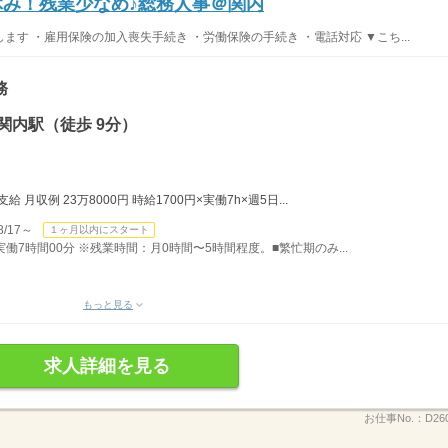
休み！残業少なめ♪総務人事＠関内
す ・雇用保険の加入喪失手続き ・労働保険の手続き ・電話対応 ▼こち...
務
関内駅（徒歩 9分）
月収例 23万8000円 時給1700円×実働7h×週5日...
/17～
１ヶ月以内にスタート
）実働7時間00分 ※残業時間：月0時間〜5時間程度。■繁忙期のみ...
もっと見る
求人詳細を見る
お仕事No.：
D26