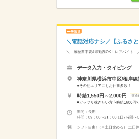
一般派遣
＼電話対応ナシ／【ふるさと
＼ 履歴書不要&即勤務OK！レアバイト ／ 
データ入力・タイピング
神奈川県横浜市中区/根岸線
●その他エリアにもお仕事多数！
時給1,550円～2,000円
交通
■ガッツリ稼ぎたい方 └時給1600円×1
期間：長期
時間：09：00〜21：00 1日7時間
シフト自由♪（※土日含める） 土日休み