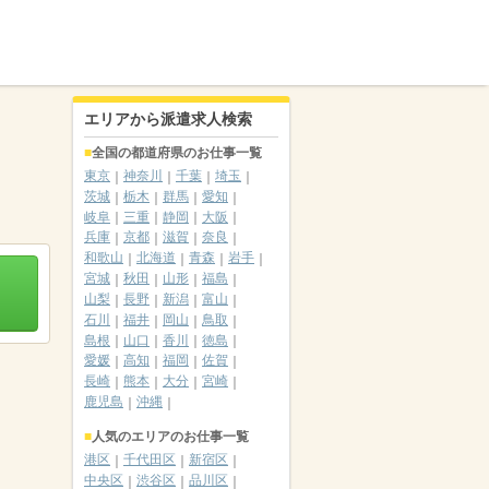
エリアから派遣求人検索
全国の都道府県のお仕事一覧
東京
神奈川
千葉
埼玉
茨城
栃木
群馬
愛知
岐阜
三重
静岡
大阪
兵庫
京都
滋賀
奈良
和歌山
北海道
青森
岩手
宮城
秋田
山形
福島
山梨
長野
新潟
富山
石川
福井
岡山
鳥取
島根
山口
香川
徳島
愛媛
高知
福岡
佐賀
長崎
熊本
大分
宮崎
鹿児島
沖縄
人気のエリアのお仕事一覧
港区
千代田区
新宿区
中央区
渋谷区
品川区