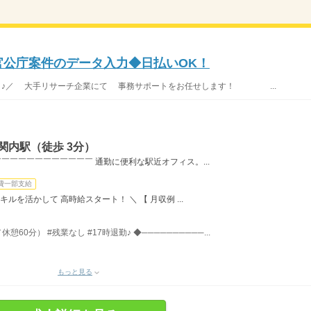
】官公庁案件のデータ入力◆日払いOK！
ロジェクト♪／ 大手リサーチ企業にて 事務サポートをお任せします！ ...
関内駅（徒歩 3分）
￣￣￣￣￣￣￣￣￣￣￣ 通勤に便利な駅近オフィス。...
費一部支給
キルを活かして 高時給スタート！ ＼ 【 月収例 ...
憩60分） #残業なし #17時退勤♪ ◆──────────...
もっと見る