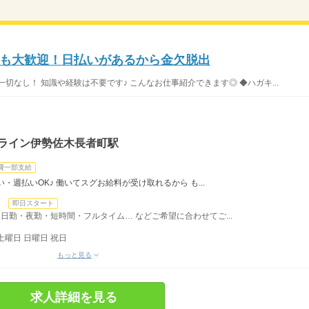
務も大歓迎！日払いがあるから金欠脱出
切なし！ 知識や経験は不要です♪ こんなお仕事紹介できます◎ ◆ハガキ...
ーライン伊勢佐木長者町駅
費一部支給
・週払いOK♪ 働いてスグお給料が受け取れるから も...
日
即日スタート
日勤・夜勤・短時間・フルタイム… などご希望に合わせてご...
土曜日 日曜日 祝日
もっと見る
求人詳細を見る