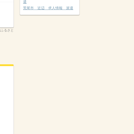
遣
荒尾市 近辺 求人情報 派遣
内ふるさと