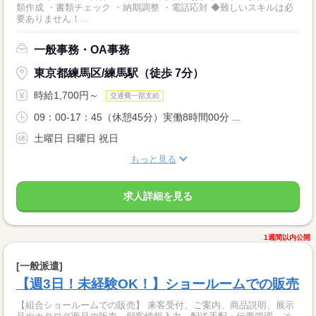
類作成 ・書類チェック ・納期調整 ・電話応対 ◆難しいスキルは必
要ありません！...
一般事務・OA事務
東京都練馬区/練馬駅（徒歩 7分）
時給1,700円～
交通費一部支給
09：00-17：45（休憩45分）実働8時間00分 ...
土曜日 日曜日 祝日
もっと見る
求人詳細を見る
1週間以内公開
[一般派遣]
【週3日！未経験OK！】ショールームでの販売
【組合ショールームでの販売】 来客受付、ご案内、商品説明、展示