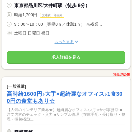
東京都品川区/大井町駅（徒歩 8分）
時給1,700円
交通費一部支給
9：00〜18：00（実働8ｈ／休憩1ｈ） ※残業...
土曜日 日曜日 祝日
もっと見る
求人詳細を見る
3日以内公開
[一般派遣]
高時給1600円♪大手×超綺麗なオフィス♪1食30
0円の食堂もあり☆
【人気のインテリア業界★】超綺麗なオフィス♪大手×サポ事務◎ ■
注文内容のチェック・入力 ●サンプル管理（在庫手配・受け取り・整
理・梱包/発送...