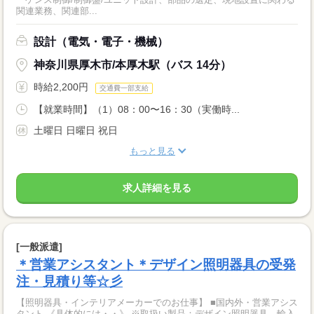
関連業務、関連部...
設計（電気・電子・機械）
神奈川県厚木市/本厚木駅（バス 14分）
時給2,200円
交通費一部支給
【就業時間】（1）08：00〜16：30（実働時...
土曜日 日曜日 祝日
もっと見る
求人詳細を見る
[一般派遣]
＊営業アシスタント＊デザイン照明器具の受発
注・見積り等☆彡
【照明器具・インテリアメーカーでのお仕事】 ■国内外・営業アシス
タント 《具体的には・・》 ※取扱い製品：デザイン照明器具、輸入