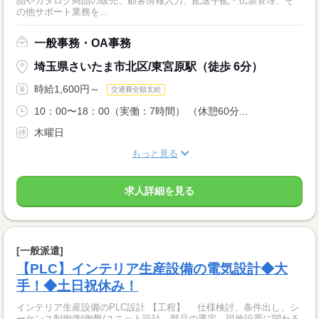
品やカタログ商品の販売、顧客情報入力、配送手配・伝票管理、そ
の他サポート業務を...
一般事務・OA事務
埼玉県さいたま市北区/東宮原駅（徒歩 6分）
時給1,600円～
交通費全額支給
10：00〜18：00（実働：7時間） （休憩60分...
木曜日
もっと見る
求人詳細を見る
[一般派遣]
【PLC】インテリア生産設備の電気設計◆大
手！◆土日祝休み！
インテリア生産設備のPLC設計 【工程】 仕様検討、条件出し、シ
ーケンス制御/制御盤/ユニット設計、部品の選定、現地設置に関わる