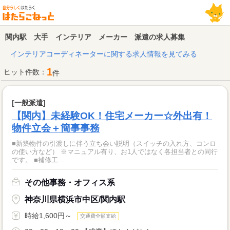
関内駅 大手 インテリア メーカー 派遣の求人募集
インテリアコーディネーターに関する求人情報を見てみる
1
ヒット件数：
件
[一般派遣]
【関内】未経験OK！住宅メーカー☆外出有！
物件立会＋簡事事務
■新築物件の引渡しに伴う立ち会い説明（スイッチの入れ方、コンロ
の使い方など） ※マニュアル有り、お1人ではなく各担当者との同行
です。 ■補修工...
その他事務・オフィス系
神奈川県横浜市中区/関内駅
時給1,600円～
交通費全額支給