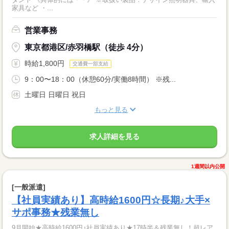
家具など ・...
営業事務
東京都港区/赤羽橋駅（徒歩 4分）
時給1,800円
交通費一部支給
9：00〜18：00（休憩60分/実働8時間） ※残...
土曜日 日曜日 祝日
もっと見る
求人詳細を見る
1週間以内公開
[一般派遣]
【社員実績あり】高時給1600円☆長期♪大手×
サポ事務★残業無し
9月開始★高時給1600円♪社員実績あり★17時半＆残業無し！超レア