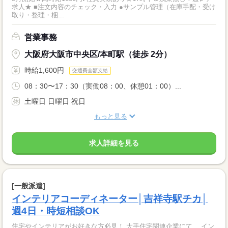
求人★ ■注文内容のチェック・入力 ●サンプル管理（在庫手配・受け
取り・整理・梱...
営業事務
大阪府大阪市中央区/本町駅（徒歩 2分）
時給1,600円
交通費全額支給
08：30〜17：30（実働08：00、休憩01：00）...
土曜日 日曜日 祝日
もっと見る
求人詳細を見る
[一般派遣]
インテリアコーディネーター│吉祥寺駅チカ│
週4日・時短相談OK
住宅やインテリアがお好きな方必見！ 大手住宅関連企業にて、 イン