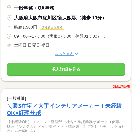
一般事務・OA事務
大阪府大阪市淀川区/新大阪駅（徒歩 10分）
時給1,500円
交通費全額支給
09：00〜17：30（実働07：30、休憩01：00）...
土曜日 日曜日 祝日
もっと見る
求人詳細を見る
3日以内公開
[一般派遣]
＼週3在宅／大手インテリアメーカー！未経験
OK×経理サポ
【未経験OK】コツコツ！経理部で社内の承認業務サポート ●伝票の
処理（システム）メイン業務・・・請求書、勘定科目のチェック ●社
員からの問い合わ...