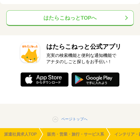
はたらこねっとTOPへ
はたらこねっと公式アプリ
充実の検索機能と便利な通知機能で
アナタのしごと探しをお手伝い！
ページトップへ
派遣社員求人TOP
販売・営業・旅行・サービス系
インテリア・