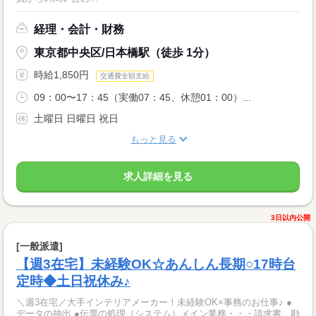
経理・会計・財務
東京都中央区/日本橋駅（徒歩 1分）
時給1,850円
交通費全額支給
09：00〜17：45（実働07：45、休憩01：00）...
土曜日 日曜日 祝日
もっと見る
求人詳細を見る
3日以内公開
[一般派遣]
【週3在宅】未経験OK☆あんしん長期○17時台
定時◆土日祝休み♪
＼週3在宅／大手インテリアメーカー！未経験OK×事務のお仕事♪ ●
データの抽出 ●伝票の処理（システム）メイン業務・・・請求書、勘