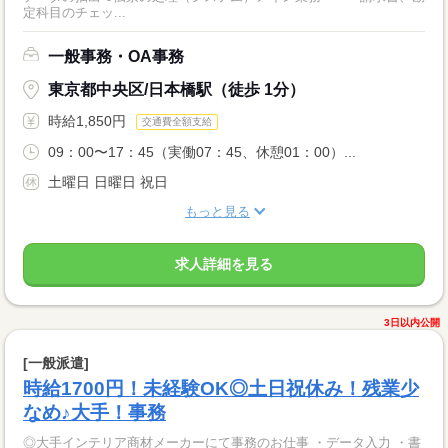
定科目のチェッ...
一般事務・OA事務
東京都中央区/日本橋駅（徒歩 1分）
時給1,850円
交通費全額支給
09：00〜17：45（実働07：45、休憩01：00）...
土曜日 日曜日 祝日
もっと見る
求人詳細を見る
3日以内公開
[一般派遣]
時給1700円！未経験OK◎土日祝休み！残業少
なめ♪大手！事務
◎大手インテリア商材メーカーにて事務のお仕事 ・データ入力 ・書