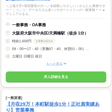
＼上場大手×環境重視の方へ／未経験にやさしい＝かんたん事務サポ
〜＊こつこつ・データ入力も多い♪サポートメインの一般事務＊〜 ●
マニュアルをも...
一般事務・OA事務
大阪府大阪市中央区/天満橋駅（徒歩 1分）
時給1,600円
交通費全額支給
09：00〜17：40（実働07：40、休憩01：00）...
土曜日 日曜日 祝日
もっと見る
求人詳細を見る
[一般派遣]
【月収29万！本町駅徒歩1分！正社員実績あ
り】営業事務