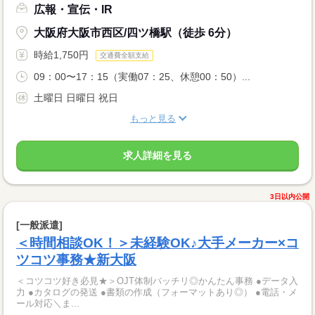
広報・宣伝・IR
大阪府大阪市西区/四ツ橋駅（徒歩 6分）
時給1,750円
交通費全額支給
09：00〜17：15（実働07：25、休憩00：50）...
土曜日 日曜日 祝日
もっと見る
求人詳細を見る
3日以内公開
[一般派遣]
＜時間相談OK！＞未経験OK♪大手メーカー×コ
ツコツ事務★新大阪
＜コツコツ好き必見★＞OJT体制バッチリ◎かんたん事務 ●データ入
力 ●カタログの発送 ●書類の作成（フォーマットあり◎） ●電話・メ
ール対応＼ま...