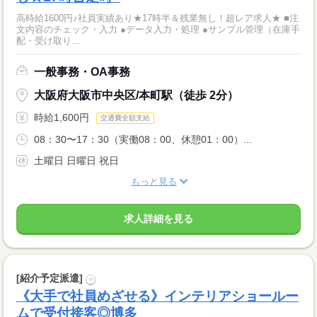
高時給1600円♪社員実績あり★17時半＆残業無し！超レア求人★ ■注
文内容のチェック・入力 ●データ入力・処理 ●サンプル管理（在庫手
配・受け取り...
一般事務・OA事務
大阪府大阪市中央区/本町駅（徒歩 2分）
時給1,600円
交通費全額支給
08：30〜17：30（実働08：00、休憩01：00）...
土曜日 日曜日 祝日
もっと見る
求人詳細を見る
[紹介予定派遣]
?
《大手で社員めざせる》インテリアショールー
ムで受付接客◎博多