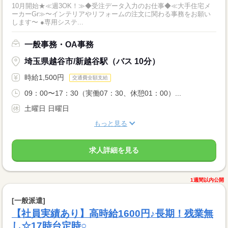
10月開始★≪週3OK！≫◆受注データ入力のお仕事◆≪大手住宅メ
ーカーGr≫〜インテリアやリフォームの注文に関わる事務をお願い
します〜 ●専用システ...
一般事務・OA事務
埼玉県越谷市/新越谷駅（バス 10分）
時給1,500円
交通費全額支給
09：00〜17：30（実働07：30、休憩01：00）...
土曜日 日曜日
もっと見る
求人詳細を見る
1週間以内公開
[一般派遣]
【社員実績あり】高時給1600円♪長期！残業無
し☆17時台定時○