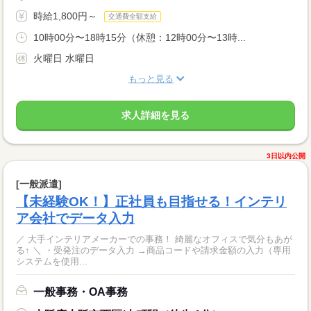
時給1,800円～
交通費全額支給
10時00分〜18時15分（休憩：12時00分〜13時...
火曜日 水曜日
もっと見る
求人詳細を見る
3日以内公開
[一般派遣]
【未経験OK！】正社員も目指せる！インテリ
ア会社でデータ入力
／ 大手インテリアメーカーでの事務！ 綺麗なオフィスで気分もあが
る↑ ＼ ・受発注のデータ入力 →商品コードや請求金額の入力（専用
システムを使用...
一般事務・OA事務