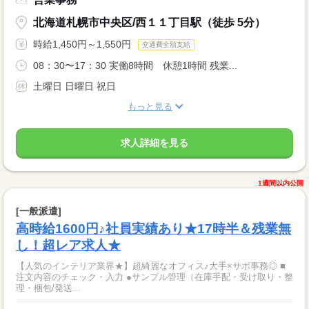
北海道札幌市中央区/西１１丁目駅（徒歩 5分）
時給1,450円～1,550円
交通費全額支給
08：30〜17：30 実働8時間 休憩1時間 残業...
土曜日 日曜日 祝日
もっと見る
求人詳細を見る
1週間以内公開
[一般派遣]
高時給1600円♪社員実績あり★17時半＆残業無
し！超レア求人★
【人気のインテリア業界★】超綺麗なオフィス♪大手×サポ事務◎ ■
注文内容のチェック・入力 ●サンプル管理（在庫手配・受け取り・整
理・梱包/発送...