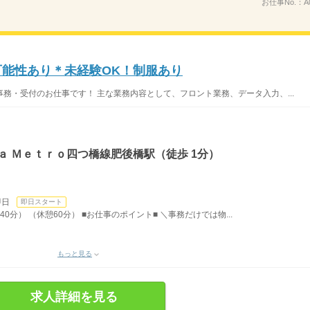
お仕事No.：
A
可能性あり＊未経験OK！制服あり
務・受付のお仕事です！ 主な業務内容として、フロント業務、データ入力、...
ａ Ｍｅｔｒｏ四つ橋線肥後橋駅（徒歩 1分）
即日
即日スタート
40分） （休憩60分） ■お仕事のポイント■ ＼事務だけでは物...
もっと見る
求人詳細を見る