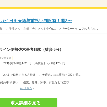
した1日を★給与前払い制度有！週2〜
集中。 学生さん、主婦（夫）さんを中心に、 フリーターやシニアの方も在...
ライン伊勢佐木長者町駅（徒歩 5分）
費全額支給
22時以降/時給1625円 【高校生】 ◇時給1250円 ...
時くらいまで勤務できる方歓迎！／ ★週末のみの勤務もOK！ 週...
通が利き易い♪ 授業、趣味、家事、育児など両立◎...
もっと見る
求人詳細を見る