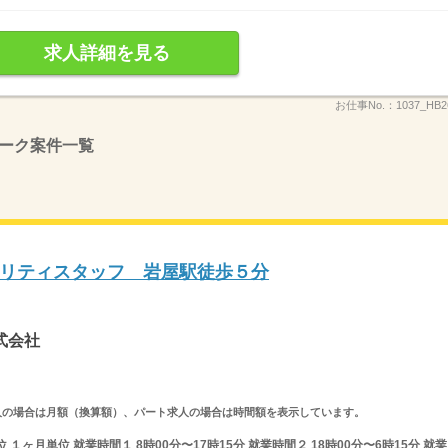
求人詳細を見る
お仕事No.：
1037_HB
ーク案件一覧
リティスタッフ 岩屋駅徒歩５分
式会社
ルタイム求人の場合は月額（換算額）、パート求人の場合は時間額を表示しています。
ヶ月単位 就業時間１ 8時00分〜17時15分 就業時間２ 18時00分〜6時15分 就業