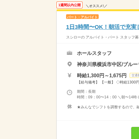
1週間以内公開
＼オススメ!／
パート・アルバイト
1日3時間〜OK！朝活で充実
スシローの アルバイト・パート スタッフ募
ホールスタッフ
神奈川県横浜市中区/ブルー
時給1,300円～1,675円
交通
【給与備考】 【一般】 ◇時給1300円 
期間：長期
時間：09：00〜14：00 ＼朝〜14
★みんなでシフトを調整するので、融