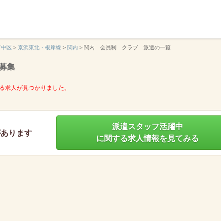
】
市中区
>
京浜東北・根岸線
>
関内
>
関内 会員制 クラブ 派遣の一覧
募集
る求人が見つかりました。
派遣スタッフ活躍中
があります
に関する求人情報を見てみる