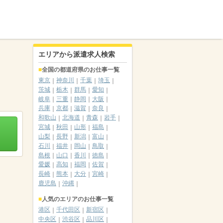
エリアから派遣求人検索
全国の都道府県のお仕事一覧
東京
神奈川
千葉
埼玉
茨城
栃木
群馬
愛知
岐阜
三重
静岡
大阪
兵庫
京都
滋賀
奈良
和歌山
北海道
青森
岩手
宮城
秋田
山形
福島
山梨
長野
新潟
富山
石川
福井
岡山
鳥取
島根
山口
香川
徳島
愛媛
高知
福岡
佐賀
長崎
熊本
大分
宮崎
鹿児島
沖縄
人気のエリアのお仕事一覧
港区
千代田区
新宿区
中央区
渋谷区
品川区