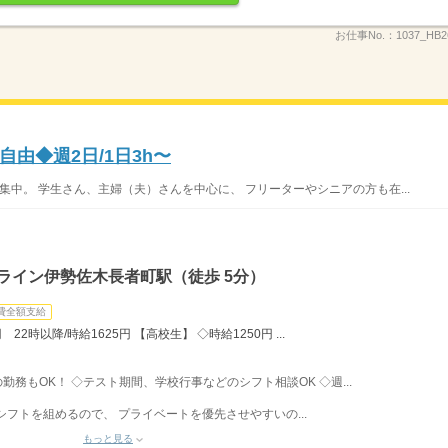
お仕事No.：
1037_HB
由◆週2日/1日3h〜
集中。 学生さん、主婦（夫）さんを中心に、 フリーターやシニアの方も在...
ライン伊勢佐木長者町駅（徒歩 5分）
費全額支給
22時以降/時給1625円 【高校生】 ◇時給1250円 ...
みの勤務もOK！ ◇テスト期間、学校行事などのシフト相談OK ◇週...
フトを組めるので、 プライベートを優先させやすいの...
もっと見る