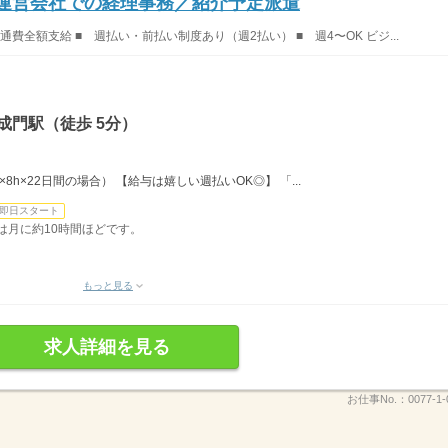
ブ運営会社での経理事務／紹介予定派遣
交通費全額支給 ■ 週払い・前払い制度あり（週2払い） ■ 週4〜OK ビジ...
成門駅（徒歩 5分）
0円×8h×22日間の場合） 【給与は嬉しい週払いOK◎】 「...
即日スタート
は月に約10時間ほどです。
もっと見る
求人詳細を見る
お仕事No.：
0077-1