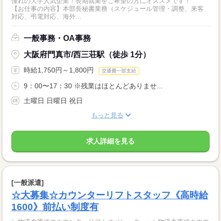
憧れの大手人気企業！長期就業をご希望の方にオススメです！
【お仕事の内容】本部長秘書業務（スケジュール管理・調整、来客
対応、弔電対応、海外...
一般事務・OA事務
大阪府門真市/西三荘駅（徒歩 1分）
時給1,750円～1,800円
交通費一部支給
9：00〜17：30 ※残業はほとんどありませ...
土曜日 日曜日 祝日
もっと見る
求人詳細を見る
[一般派遣]
☆大募集☆カウンターリフトスタッフ《高時給
1600》前払い制度有