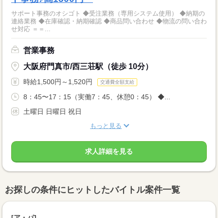
サポート事務のオシゴト ◆受注業務（専用システム使用） ◆納期の
連絡業務 ◆在庫確認・納期確認 ◆商品問い合わせ ◆物流の問い合わ
せ対応 ＝＝...
営業事務
大阪府門真市/西三荘駅（徒歩 10分）
時給1,500円～1,520円
交通費全額支給
8：45〜17：15（実働7：45、休憩0：45） ◆...
土曜日 日曜日 祝日
もっと見る
求人詳細を見る
お探しの条件にヒットしたバイトル案件一覧
[ア・パ]