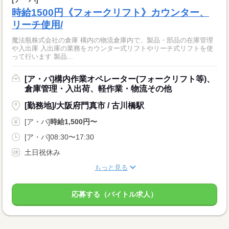
時給1500円《フォークリフト》カウンター、
リーチ使用/
魔法瓶株式会社の倉庫 構内の物流倉庫内で、製品・部品の在庫管理
や入出庫 入出庫の業務をカウンター式リフトやリーチ式リフトを使
って行います 製品...
[ア・パ]構内作業オペレーター(フォークリフト等)、
倉庫管理・入出荷、軽作業・物流その他
[勤務地]/大阪府門真市 / 古川橋駅
[ア・パ]
時給1,500円〜
[ア・パ]08:30〜17:30
土日祝休み
もっと見る
応募する（バイトル求人）