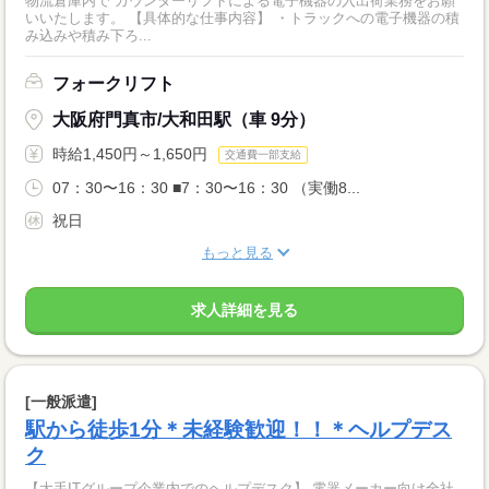
物流倉庫内で カウンターリフトによる電子機器の入出荷業務をお願
いいたします。 【具体的な仕事内容】 ・トラックへの電子機器の積
み込みや積み下ろ...
フォークリフト
大阪府門真市/大和田駅（車 9分）
時給1,450円～1,650円
交通費一部支給
07：30〜16：30 ■7：30〜16：30 （実働8...
祝日
もっと見る
求人詳細を見る
[一般派遣]
駅から徒歩1分＊未経験歓迎！！＊ヘルプデス
ク
【大手ITグループ企業内でのヘルプデスク】 電器メーカー向け全社