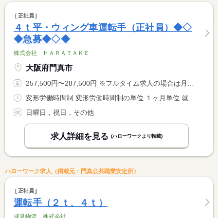
正社員
４ｔ平・ウィング車運転手（正社員）◆◇
◆急募◆◇◆
株式会社 ＨＡＲＡＴＡＫＥ
大阪府門真市
257,500円〜287,500円 ※フルタイム求人の場合は月額（換算額）、パート求人の場合は時間額を表示しています。
変形労働時間制 変形労働時間制の単位 １ヶ月単位 就業時間１ 8時30分〜17時00分 就業時間に関する特記事項 ＊仕事の状況に応じて、早出・遅出あり
日曜日，祝日，その他
求人詳細を見る
(ハローワークより転載)
ハローワーク求人（掲載元：門真公共職業安定所）
正社員
運転手（２ｔ、４ｔ）
成見物流 株式会社