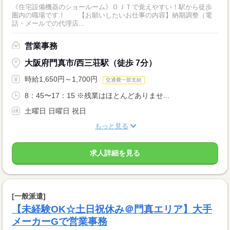
《住宅設備機器のショールーム》ＯＪＴで覚えやすい！駅から徒歩
圏内の職場です！ 【お願いしたいお仕事の内容】納期調整（電
話・メールでの代理店...
営業事務
大阪府門真市/西三荘駅（徒歩 7分）
時給1,650円～1,700円
交通費一部支給
8：45〜17：15 ※残業はほとんどありませ...
土曜日 日曜日 祝日
もっと見る
求人詳細を見る
[一般派遣]
【未経験OK☆土日祝休み＠門真エリア】大手
メーカーGで営業事務