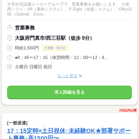
大手住宅設備メーカーグループで、営業事務をお願いします。 ※使
用ソフト：VA（基幹システム）、P-Sight（生販システム）、Office3
65（Outlook、Exce...
営業事務
大阪府門真市/西三荘駅（徒歩 9分）
時給1,550円
交通費一部支給
●8：45〜17：15（休憩時間・12：00〜12：4...
土曜日 日曜日 祝日
もっと見る
求人詳細を見る
3日以内公開
[一般派遣]
17：15定時×土日祝休↑未経験OK★部署サポー
ト事務♪高1500円〜