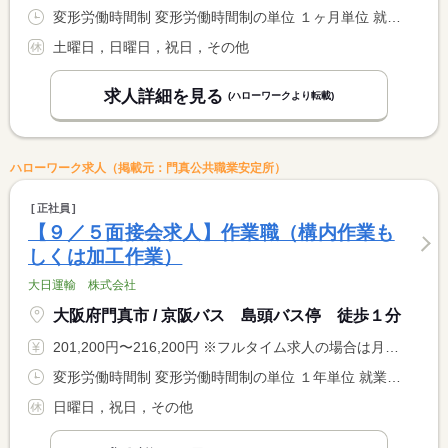
変形労働時間制 変形労働時間制の単位 １ヶ月単位 就業時間１ 8時30分〜17時30分
土曜日，日曜日，祝日，その他
求人詳細を見る
(ハローワークより転載)
ハローワーク求人（掲載元：門真公共職業安定所）
正社員
【９／５面接会求人】作業職（構内作業も
しくは加工作業）
大日運輸 株式会社
大阪府門真市 / 京阪バス 島頭バス停 徒歩１分
201,200円〜216,200円 ※フルタイム求人の場合は月額（換算額）、パート求人の場合は時間額を表示しています。
変形労働時間制 変形労働時間制の単位 １年単位 就業時間１ 8時00分〜17時30分 就業時間に関する特記事項 時間外労働なしもご相談可能です
日曜日，祝日，その他