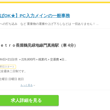
ばOK★】PC入力メインの一般事務
への打ち込み など 重量物の運搬や上げ下ろしなどは 一切ありません！ ...
Ｍｅｔｒｏ長堀鶴見緑地線門真南駅（車 4分）
/日×21日/月 ＝226,800円＋残業代＋交通費 ●日...
即日スタート
の完全週休二日制です。
土曜日 日曜日 祝日
もっと見る
求人詳細を見る