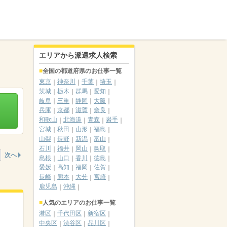
エリアから派遣求人検索
全国の都道府県のお仕事一覧
東京
神奈川
千葉
埼玉
茨城
栃木
群馬
愛知
岐阜
三重
静岡
大阪
兵庫
京都
滋賀
奈良
和歌山
北海道
青森
岩手
宮城
秋田
山形
福島
山梨
長野
新潟
富山
石川
福井
岡山
鳥取
次へ
島根
山口
香川
徳島
愛媛
高知
福岡
佐賀
長崎
熊本
大分
宮崎
鹿児島
沖縄
人気のエリアのお仕事一覧
港区
千代田区
新宿区
中央区
渋谷区
品川区