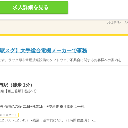
求人詳細を見る
お仕事No.：
A
駅スグ】大手総合電機メーカーで事務
す。ラック形非常用放送設備のソフトウェア不具合に関するお客様への案内を...
市駅（徒歩 1分）
本線【西三荘駅】徒歩9分
0円×実働7.75h×21日+残業1h）+交通費 ※月収例は一例...
即日スタート
2：00〜12：45） ●残業：基本的になし （1時間程度/月） -...