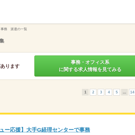
】
 事務 派遣の一覧
集
事務・オフィス系
があります
に関する求人情報を見てみる
1
2
3
4
5
…
14
ビュー応援】大手G経理センターで事務