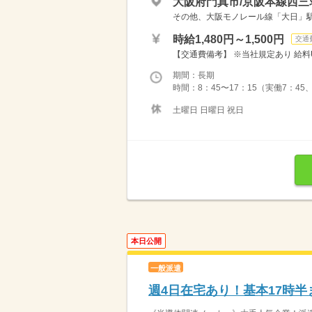
大阪府門真市/京阪本線西三
その他、大阪モノレール線「大日」
時給1,480円～1,500円
交通
【交通費備考】 ※当社規定あり 給料UP
期間：長期
時間：8：45〜17：15（実働7：45
土曜日 日曜日 祝日
本日公開
一般派遣
週4日在宅あり！基本17時