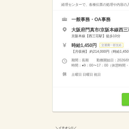
経理センターで、各種伝票の処理や内容の入
一般事務・OA事務
大阪府門真市/京阪本線西三
京阪本線【西三荘駅】徒歩10分
時給1,450円
交通費一部支給
【月収例】 約214,000円（時給1,45
期間：長期 勤務開始日：2026/09
時間：●9：00〜17：00（休憩時間・
土曜日 日曜日 祝日
＼イチオシ!!／