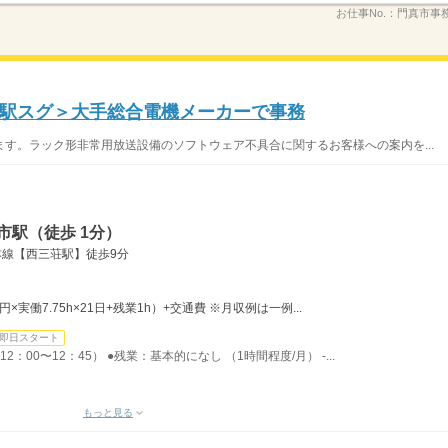
お仕事No.：
門真市事務_
駅スグ＞大手総合電機メーカーで事務
す。ラック形非常用放送設備のソフトウェア不具合に関するお客様への案内を...
市駅（徒歩 1分）
本線【西三荘駅】徒歩9分
0円×実働7.75h×21日+残業1h）+交通費 ※月収例は一例...
即日スタート
2：00〜12：45） ●残業：基本的になし （1時間程度/月） -...
もっと見る