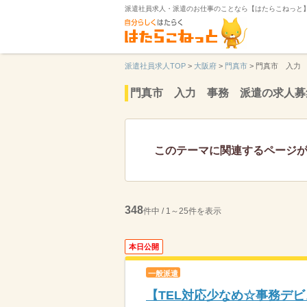
派遣社員求人・派遣のお仕事のことなら【はたらこねっと
派遣社員求人TOP
>
大阪府
>
門真市
>
門真市 入力
門真市 入力 事務 派遣の求人募
このテーマに関連するページ
348
件中 / 1～25件を表示
本日公開
一般派遣
【TEL対応少なめ☆事務デ