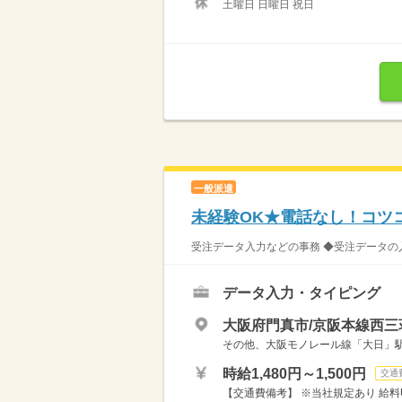
土曜日 日曜日 祝日
一般派遣
未経験OK★電話なし！コツ
受注データ入力などの事務 ◆受注データの入
データ入力・タイピング
大阪府門真市/京阪本線西三
その他、大阪モノレール線「大日」
時給1,480円～1,500円
交通
【交通費備考】 ※当社規定あり 給料UP