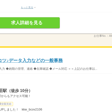
もっと見る
求人詳細を見る
お仕事No.：
A
コツ♪データ入力などの一般事務
力 ◆納期の管理、連絡 ◆在庫確認 ◆メール対応 ＝＝上記のお仕事以...
荘駅（徒歩 10分）
駅からもアクセス可能！
費全額支給
しました！ kkw_bcov2106