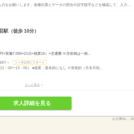
力をお願いします。各種伝票とデータの照合や誤字脱字などを確認して、入力...
荘駅（徒歩 10分）
0円×実働7.00h×21日+残業1h）+交通費 ※月収例は一例...
/07～
１ヶ月以内にスタート
12：00〜13：00） ●残業：基本的になし ※突発的（月末月初...
もっと見る
求人詳細を見る
お仕事No.：
A