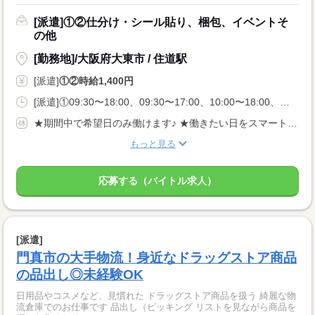
[派遣]①②仕分け・シール貼り、梱包、イベントそ
の他
[勤務地]/大阪府大東市 / 住道駅
[派遣]
①②時給1,400円
[派遣]①09:30〜18:00、09:30〜17:00、10:00〜18:00、②10:00〜17:00、09:30〜16:00、10:00〜16:45
★期間中で希望日のみ働けます♪ ★働きたい日をスマートフォンから申請するだけ◎
もっと見る
応募する（バイトル求人）
[派遣]
門真市の大手物流！身近なドラッグストア商品
の品出し◎未経験OK
日用品やコスメなど、見慣れた ドラッグストア商品を扱う 綺麗な物
流倉庫でのお仕事です 品出し（ピッキング リストを見ながら商品を