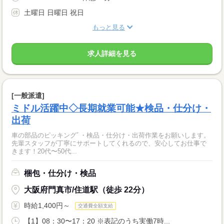
土曜日 日曜日 祝日
もっと見る
求人詳細を見る
[一般派遣]
ミドル活躍中◇長期就業可能★検品・仕分け・
出荷
車の部品のピッキングﾞ・検品・仕分け・出荷作業をお願いします。
先輩スタッフが丁寧にサポートしてくれるので、安心してお仕事で
きます！20代〜50代...
梱包・仕分け・検品
大阪府門真市/住道駅（徒歩 22分）
時給1,400円～
交通費全額支給
【1】08：30〜17：20 ※表記のうち実働7時...