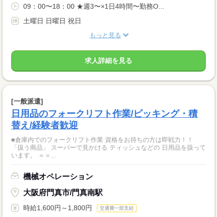
09：00〜18：00 ★週3〜×1日4時間〜勤務O...
土曜日 日曜日 祝日
もっと見る
求人詳細を見る
[一般派遣]
日用品のフォークリフト作業/ピッキング・積
替え/経験者歓迎
■倉庫内でのフォークリフト作業 資格をお持ちの方は即戦力！！
「扱う商品」 スーパーで見かける ティッシュなどの 日用品を扱って
います。 ＝＝...
機械オペレーション
大阪府門真市/門真南駅
時給1,600円～1,800円
交通費一部支給