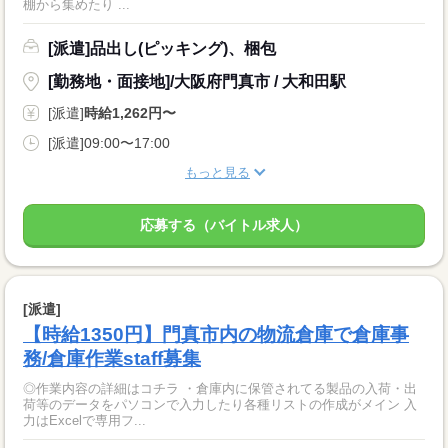
棚から集めたり ...
[派遣]品出し(ピッキング)、梱包
[勤務地・面接地]/大阪府門真市 / 大和田駅
[派遣]
時給1,262円〜
[派遣]09:00〜17:00
もっと見る
応募する（バイトル求人）
[派遣]
【時給1350円】門真市内の物流倉庫で倉庫事
務/倉庫作業staff募集
◎作業内容の詳細はコチラ ・倉庫内に保管されてる製品の入荷・出
荷等のデータをパソコンで入力したり各種リストの作成がメイン 入
力はExcelで専用フ...