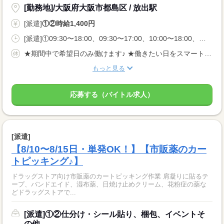
[勤務地]/大阪府大阪市都島区 / 放出駅
[派遣]
①②時給1,400円
[派遣]①09:30〜18:00、09:30〜17:00、10:00〜18:00、②10:00〜17:00、09:30〜16:00、10:00〜16:45
★期間中で希望日のみ働けます♪ ★働きたい日をスマートフォンから申請するだけ◎
もっと見る
応募する（バイトル求人）
[派遣]
【8/10〜8/15日・単発OK！】【市販薬のカー
トピッキング♪】
ドラッグストア向け市販薬のカートピッキング作業 肩凝りに貼るテ
ープ、バンドエイド、湿布薬、日焼け止めクリーム、花粉症の薬な
どドラッグストアで...
[派遣]①②仕分け・シール貼り、梱包、イベントそ
の他