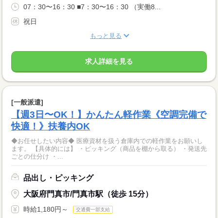
07：30〜16：30 ■7：30〜16：30 （実働8...
祝日
もっと見る
求人詳細を見る
[一般派遣]
【週3日〜OK！】かんたん軽作業《空調完備で
快適！》扶養内OK
◆お任せしたい内容◆ 医療資材を扱う倉庫内での軽作業をお願いし
ます。 【具体的には】 ・ピッキング（商品を棚から取る） ・発送先
ごとの仕分け ・...
品出し・ピッキング
大阪府門真市/門真市駅（徒歩 15分）
時給1,180円～
交通費一部支給