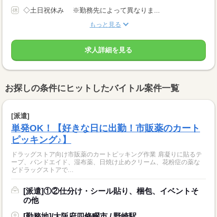
◇土日祝休み ※勤務先によって異なりま...
もっと見る
求人詳細を見る
お探しの条件にヒットしたバイトル案件一覧
[派遣]
単発OK！【好きな日に出勤！市販薬のカート
ピッキング♪】
ドラッグストア向け市販薬のカートピッキング作業 肩凝りに貼るテ
ープ、バンドエイド、湿布薬、日焼け止めクリーム、花粉症の薬な
どドラッグストアで...
[派遣]①②仕分け・シール貼り、梱包、イベントそ
の他
[勤務地]/大阪府四條畷市 / 野崎駅