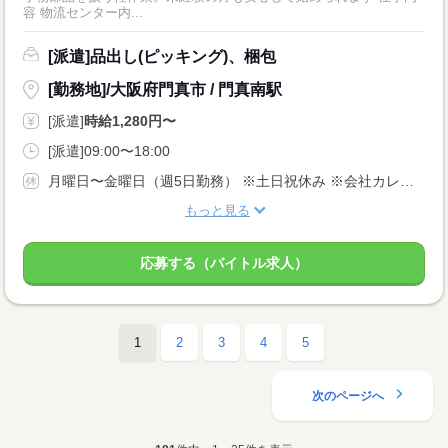
容 物流センター内...
[派遣]品出し(ピッキング)、梱包
[勤務地]/大阪府門真市 / 門真南駅
[派遣]
時給1,280円〜
[派遣]09:00〜18:00
月曜日〜金曜日（週5日勤務） ※土日祝休み ※会社カレンダーにより一部祝日出勤あり ※年末やお盆もきっちり休みあり
もっと見る
応募する（バイトル求人）
1
2
3
4
5
次のページへ