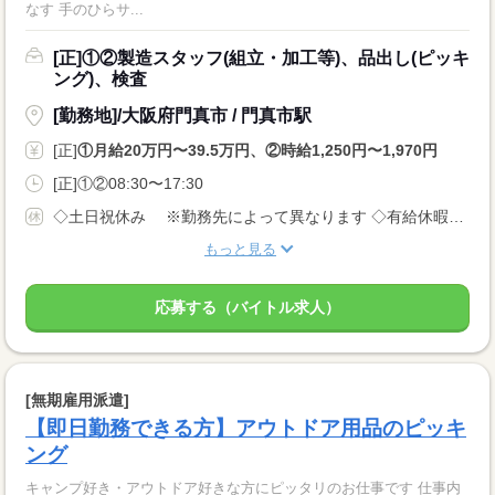
なす 手のひらサ...
[正]①②製造スタッフ(組立・加工等)、品出し(ピッキ
ング)、検査
[勤務地]/大阪府門真市 / 門真市駅
[正]
①月給20万円〜39.5万円、②時給1,250円〜1,970円
[正]①②08:30〜17:30
◇土日祝休み ※勤務先によって異なります ◇有給休暇あり（入社6ヵ月後に10日付与） ◇産休・育休制度あり 休日多めの職場が多いでが、 月給制なので給料は安定です！
もっと見る
応募する（バイトル求人）
[無期雇用派遣]
【即日勤務できる方】アウトドア用品のピッキ
ング
キャンプ好き・アウトドア好きな方にピッタリのお仕事です 仕事内