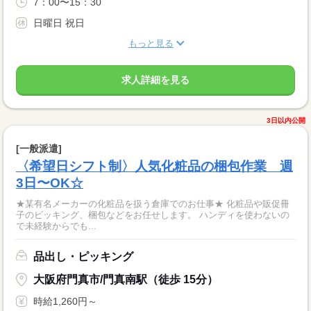
7：00〜15：30
日曜日 祝日
もっと見る
求人詳細を見る
3日以内公開
[一般派遣]
〈希望日シフト制〉人気化粧品の梱包作業 週
3日〜OK☆
★某有名メーカーの化粧品を扱う倉庫でのお仕事★ 化粧品や販促冊
子のピッキング、梱包などをお任せします。 ハンディを使わないの
で未経験からでも...
品出し・ピッキング
大阪府門真市/門真南駅（徒歩 15分）
時給1,260円～