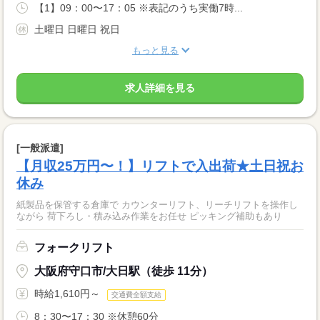
【1】09：00〜17：05 ※表記のうち実働7時...
土曜日 日曜日 祝日
もっと見る
求人詳細を見る
[一般派遣]
【月収25万円〜！】リフトで入出荷★土日祝お
休み
紙製品を保管する倉庫で カウンターリフト、リーチリフトを操作し
ながら 荷下ろし・積み込み作業をお任せ ピッキング補助もあり
フォークリフト
大阪府守口市/大日駅（徒歩 11分）
時給1,610円～
交通費全額支給
8：30〜17：30 ※休憩60分