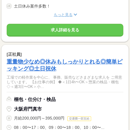
土日休み案件多数！
もっと見る
求人詳細を見る
[正社員]
重量物少なめ◎休みもしっかりとれる◎簡単ピ
ッキング◎土日祝休
工場での軽作業を中心に、 事務、販売などさまざまな求人を ご用意
しています。 【お仕事の例】 ◆＜1日4h〜OK＞惣菜の検品・梱包
◇＜週3日〜OK＞小...
梱包・仕分け・検品
大阪府門真市
月給200,000円～395,000円
交通費一部支給
08：00〜17：00、09：00〜18：00、10：00〜...