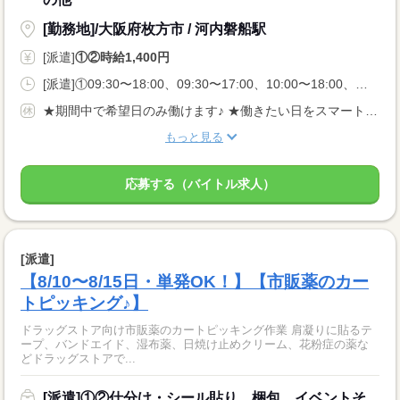
[勤務地]/大阪府枚方市 / 河内磐船駅
[派遣]
①②時給1,400円
[派遣]①09:30〜18:00、09:30〜17:00、10:00〜18:00、②10:00〜17:00、09:30〜16:00、10:00〜16:45
★期間中で希望日のみ働けます♪ ★働きたい日をスマートフォンから申請するだけ◎
もっと見る
応募する（バイトル求人）
[派遣]
【8/10〜8/15日・単発OK！】【市販薬のカー
トピッキング♪】
ドラッグストア向け市販薬のカートピッキング作業 肩凝りに貼るテ
ープ、バンドエイド、湿布薬、日焼け止めクリーム、花粉症の薬な
どドラッグストアで...
[派遣]①②仕分け・シール貼り、梱包、イベントそ