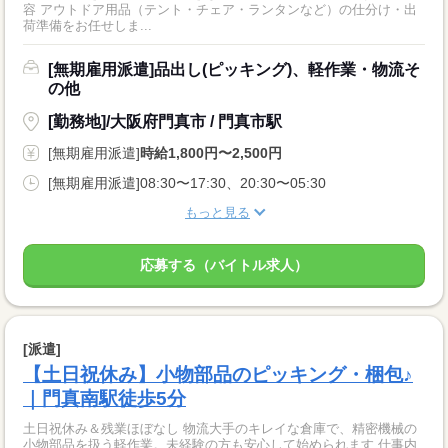
容 アウトドア用品（テント・チェア・ランタンなど）の仕分け・出
荷準備をお任せしま...
[無期雇用派遣]品出し(ピッキング)、軽作業・物流そ
の他
[勤務地]/大阪府門真市 / 門真市駅
[無期雇用派遣]
時給1,800円〜2,500円
[無期雇用派遣]08:30〜17:30、20:30〜05:30
もっと見る
応募する（バイトル求人）
[派遣]
【土日祝休み】小物部品のピッキング・梱包♪
｜門真南駅徒歩5分
土日祝休み＆残業ほぼなし 物流大手のキレイな倉庫で、精密機械の
小物部品を扱う軽作業。未経験の方も安心して始められます 仕事内