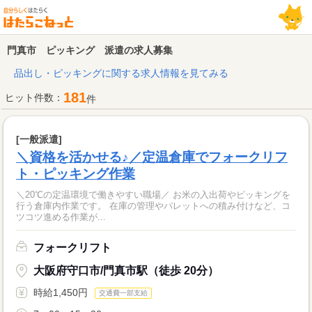
門真市 ピッキング 派遣の求人募集
品出し・ピッキングに関する求人情報を見てみる
181
ヒット件数：
件
[一般派遣]
＼資格を活かせる♪／定温倉庫でフォークリフ
ト・ピッキング作業
＼20℃の定温環境で働きやすい職場／ お米の入出荷やピッキングを
行う倉庫内作業です。 在庫の管理やパレットへの積み付けなど、コ
ツコツ進める作業が...
フォークリフト
大阪府守口市/門真市駅（徒歩 20分）
時給1,450円
交通費一部支給