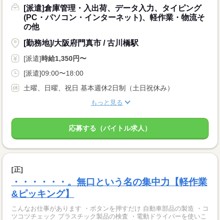
[派遣]倉庫管理・入出荷、データ入力、タイピング
(PC・パソコン・インターネット)、軽作業・物流そ
の他
[勤務地]/大阪府門真市 / 古川橋駅
[派遣]
時給1,350円〜
[派遣]09:00〜18:00
土曜、日曜、祝日 基本週休2日制（土日祝休み）
もっと見る
応募する（バイトル求人）
[正]
・・・・・・。無口という名の集中力【軽作業
&ピッキング】
こんなお仕事があります ・ボタンを押すだけ 自動車部品の製造 ・コ
ツコツチェック プラスチック製品の検査 ・電動ドライバーを使いこ