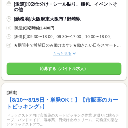
[派遣]①②仕分け・シール貼り、梱包、イベントそ
の他
[勤務地]/大阪府東大阪市 / 野崎駅
[派遣]
①②時給1,400円
[派遣]①09:30〜18:00、09:30〜17:00、10:00〜18:00、②10:00〜17:00、09:30〜16:00、10:00〜16:45
★期間中で希望日のみ働けます♪ ★働きたい日をスマートフォンから申請するだけ◎
もっと見る
応募する（バイトル求人）
[派遣]
【8/10〜8/15日・単発OK！】【市販薬のカー
トピッキング♪】
ドラッグストア向け市販薬のカートピッキング作業 肩凝りに貼るテ
ープ、バンドエイド、湿布薬、日焼け止めクリーム、花粉症の薬な
どドラッグストアで...