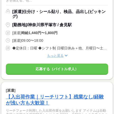
きを揃える、包...
[派遣]仕分け・シール貼り、検品、品出し(ピッキン
グ)
[勤務地]/神奈川県平塚市 / 倉見駅
[派遣]
時給1,440円〜1,800円
[派遣]09:00〜18:00
◆定休日：日曜 ◆シフト制 日曜日休み＋他、月曜日〜土曜日で1日休み
もっと見る
応募する（バイトル求人）
[派遣]
【入出荷作業｜リーチリフト】残業なし/経験
が浅い方も大歓迎！
リーチフォーク利用した入出荷作業をお願いします アイテムは自動