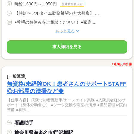
時給1,600円～1,950円
交通費全額支給
【時短〜フルタイム勤務希望の方大募集】 ...
●希望のお休みをご相談ください！ ●家庭...
もっと見る
求人詳細を見る
1週間以内公開
[一般派遣]
無資格/未経験OK！患者さんのサポートSTAFF
◎お部屋の清掃など◆
【仕事内容】 病院での看護助手/ナースエイド業務 ●入院患者様のサ
ポート（身体介助含む） ●シーツ交換や病室の清掃 ●備品管理や院内
整備 ●看護...
看護助手
神奈川県海老名市/門沢橋駅