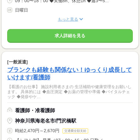
09：00〜18：00 ◆実働8h、休憩1h ◆週3〜5...
日曜日
もっと見る
求人詳細を見る
[一般派遣]
ブランクも経験も関係ない！ゆっくり成長して
いけます/看護師
【看護のお仕事】 施設利用者さまの 生活補助や健康管理をお願いし
ます。 具体的には ◆血圧測定 ◆お薬の管理や準備 ◆バイタルチェ
ック ◆発疹やケ...
看護師・准看護師
神奈川県海老名市/門沢橋駅
時給2,470円～2,670円
交通費全額支給