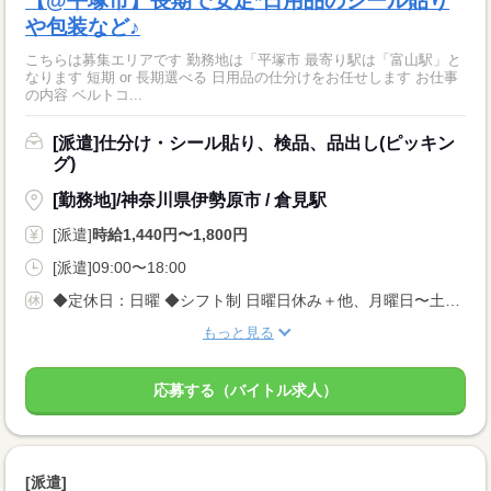
【@平塚市】長期で安定*日用品のシール貼り
や包装など♪
こちらは募集エリアです 勤務地は「平塚市 最寄り駅は「富山駅」と
なります 短期 or 長期選べる 日用品の仕分けをお任せします お仕事
の内容 ベルトコ...
[派遣]仕分け・シール貼り、検品、品出し(ピッキン
グ)
[勤務地]/神奈川県伊勢原市 / 倉見駅
[派遣]
時給1,440円〜1,800円
[派遣]09:00〜18:00
◆定休日：日曜 ◆シフト制 日曜日休み＋他、月曜日〜土曜日で1日休み
もっと見る
応募する（バイトル求人）
[派遣]