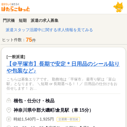
門沢橋 短期 派遣の求人募集
派遣スタッフ活躍中に関する求人情報を見てみる
75
ヒット件数：
件
[一般派遣]
【＠平塚市】長期で安定＊日用品のシール貼り
や包装など♪
こちらは募集エリアです。 勤務地は「平塚市」 最寄り駅は「富山
駅」となります。 ＼短期 or 長期選べる！！／ 日用品の仕分けをお
任せします！ お...
梱包・仕分け・検品
神奈川県中郡大磯町/倉見駅（車 15分）
時給1,540円～1,925円
交通費一部支給