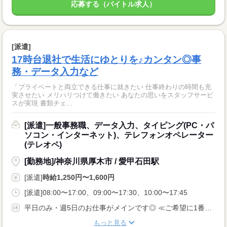
応募する（バイトル求人）
[派遣]
17時台退社で生活にゆとりを♪カンタン◎事
務・データ入力など
「プライベートと両立できる仕事に就きたい 仕事終わりの時間も充
実させたい メリハリつけて働きたい あなたの思いをスタッフサービ
スが実現 書類チェ...
[派遣]一般事務職、データ入力、タイピング(PC・パ
ソコン・インターネット)、テレフォンオペレーター
(テレオペ)
[勤務地]/神奈川県厚木市 / 愛甲石田駅
[派遣]
時給1,250円〜1,600円
[派遣]08:00〜17:00、09:00〜17:30、10:00〜17:45
平日のみ・週5日のお仕事がメインです◎ ≪ご希望に1番近いお仕事をご紹介いたします♪≫
もっと見る