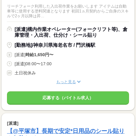
リーチフォーク利用した入出荷作業をお願いします アイテムは自動
車等に使用する塗料関連となります 初回1ヵ月契約からご自身のスキ
ルで2ヶ月以降は昇...
[派遣]構内作業オペレーター(フォークリフト等)、倉
庫管理・入出荷、仕分け・シール貼り
[勤務地]/神奈川県海老名市 / 門沢橋駅
[派遣]
時給1,650円〜
[派遣]08:00〜17:00
土日祝休み
もっと見る
応募する（バイトル求人）
[派遣]
【@平塚市】長期で安定*日用品のシール貼り