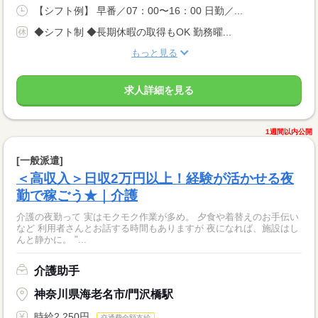
【シフト例】 早番／07：00〜16：00 日勤／...
◆シフト制 ◆長期休暇の取得もOK 勤務曜...
もっと見る
求人詳細を見る
1週間以内公開
[一般派遣]
＜高収入＞日収2万円以上！経験が活かせる夜
勤で稼ごう★｜介護
介護の夜勤って 実はモクモク作業が多め。 夕食や着替えのお手伝い
など 利用者さんとお話する時間もありますが 夜になれば、施設はし
んと静かに。 "...
介護助手
神奈川県海老名市/門沢橋駅
時給2,250円
交通費全額支給