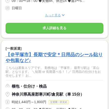
09：00〜18：00 ◆実働8h、休憩1h ◆週3〜5...
日曜日
もっと見る
求人詳細を見る
[一般派遣]
【＠平塚市】長期で安定＊日用品のシール貼り
や包装など♪
こちらは募集エリアです。 勤務地は「平塚市」 最寄り駅は「富山
駅」となります。 ＼短期 or 長期選べる！！／ 日用品の仕分けをお
任せします！ お...
梱包・仕分け・検品
神奈川県高座郡寒川町/倉見駅（車 15分）
時給1,440円～1,800円
交通費一部支給