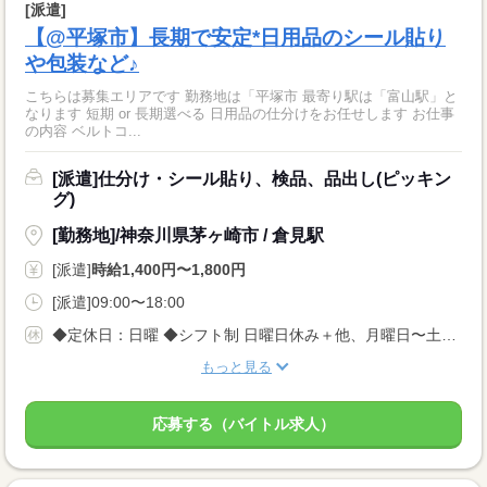
[派遣]
【@平塚市】長期で安定*日用品のシール貼り
や包装など♪
こちらは募集エリアです 勤務地は「平塚市 最寄り駅は「富山駅」と
なります 短期 or 長期選べる 日用品の仕分けをお任せします お仕事
の内容 ベルトコ...
[派遣]仕分け・シール貼り、検品、品出し(ピッキン
グ)
[勤務地]/神奈川県茅ヶ崎市 / 倉見駅
[派遣]
時給1,400円〜1,800円
[派遣]09:00〜18:00
◆定休日：日曜 ◆シフト制 日曜日休み＋他、月曜日〜土曜日で1日休み
もっと見る
応募する（バイトル求人）