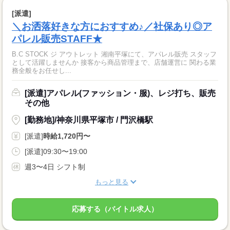
[派遣]
＼お洒落好きな方におすすめ♪／社保あり◎ア
パレル販売STAFF★
B.C STOCK ジ アウトレット 湘南平塚にて、アパレル販売 スタッフ
として活躍しませんか 接客から商品管理まで、店舗運営に 関わる業
務全般をお任せし...
[派遣]アパレル(ファッション・服)、レジ打ち、販売
その他
[勤務地]/神奈川県平塚市 / 門沢橋駅
[派遣]
時給1,720円〜
[派遣]09:30〜19:00
週3〜4日 シフト制
もっと見る
応募する（バイトル求人）