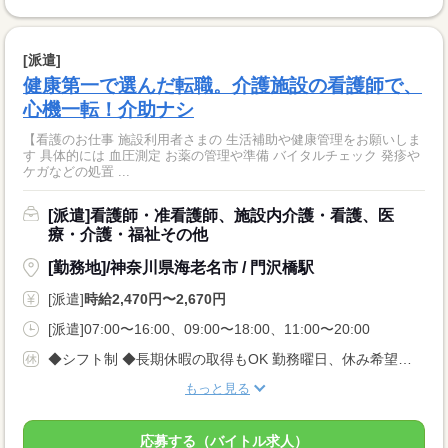
[派遣]
健康第一で選んだ転職。介護施設の看護師で、
心機一転！介助ナシ
【看護のお仕事 施設利用者さまの 生活補助や健康管理をお願いしま
す 具体的には 血圧測定 お薬の管理や準備 バイタルチェック 発疹や
ケガなどの処置 ...
[派遣]看護師・准看護師、施設内介護・看護、医
療・介護・福祉その他
[勤務地]/神奈川県海老名市 / 門沢橋駅
[派遣]
時給2,470円〜2,670円
[派遣]07:00〜16:00、09:00〜18:00、11:00〜20:00
◆シフト制 ◆長期休暇の取得もOK 勤務曜日、休み希望はお気軽にご相談ください。 やむを得ない急なお休みにも理解のある職場です。
もっと見る
応募する（バイトル求人）