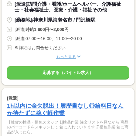
[派遣]訪問介護・看護/ホームヘルパー、介護福祉
士・社会福祉士、医療・介護・福祉その他
[勤務地]/神奈川県海老名市 / 門沢橋駅
[派遣]
時給1,600円〜2,000円
[派遣]07:00〜16:00、11:00〜20:00
※詳細はお問合せください
もっと見る
応募する（バイトル求人）
[派遣]
1h以内に金欠脱出！履歴書なし◎給料日なん
か待たずに稼ぐ軽作業
【雑貨の検品・梱包スタッフ 1]検品作業 注文リストを見ながら 商品
のバーコードをスキャンして 箱に入れていきます 2]梱包作業 箱に商
品が入ったら、...