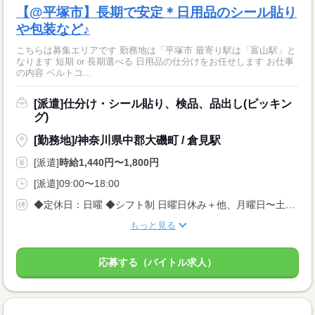
【@平塚市】長期で安定＊日用品のシール貼り
や包装など♪
こちらは募集エリアです 勤務地は「平塚市 最寄り駅は「富山駅」と
なります 短期 or 長期選べる 日用品の仕分けをお任せします お仕事
の内容 ベルトコ...
[派遣]仕分け・シール貼り、検品、品出し(ピッキン
グ)
[勤務地]/神奈川県中郡大磯町 / 倉見駅
[派遣]
時給1,440円〜1,800円
[派遣]09:00〜18:00
◆定休日：日曜 ◆シフト制 日曜日休み＋他、月曜日〜土曜日で1日休み
もっと見る
応募する（バイトル求人）