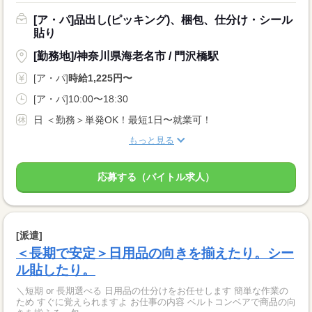
[ア・パ]品出し(ピッキング)、梱包、仕分け・シール
貼り
[勤務地]/神奈川県海老名市 / 門沢橋駅
[ア・パ]
時給1,225円〜
[ア・パ]10:00〜18:30
日 ＜勤務＞単発OK！最短1日〜就業可！
もっと見る
応募する（バイトル求人）
[派遣]
＜長期で安定＞日用品の向きを揃えたり。シー
ル貼したり。
＼短期 or 長期選べる 日用品の仕分けをお任せします 簡単な作業の
ため すぐに覚えられますよ お仕事の内容 ベルトコンベアで商品の向