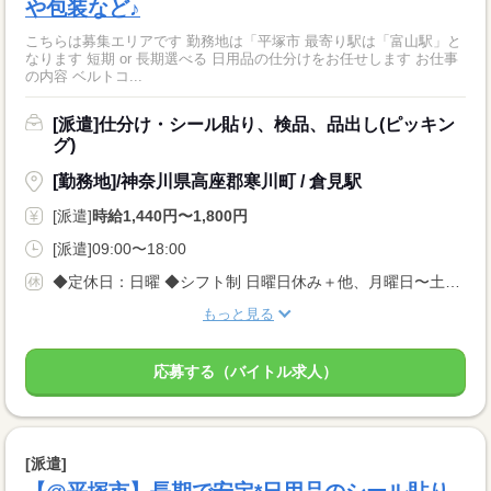
や包装など♪
こちらは募集エリアです 勤務地は「平塚市 最寄り駅は「富山駅」と
なります 短期 or 長期選べる 日用品の仕分けをお任せします お仕事
の内容 ベルトコ...
[派遣]仕分け・シール貼り、検品、品出し(ピッキン
グ)
[勤務地]/神奈川県高座郡寒川町 / 倉見駅
[派遣]
時給1,440円〜1,800円
[派遣]09:00〜18:00
◆定休日：日曜 ◆シフト制 日曜日休み＋他、月曜日〜土曜日で1日休み
もっと見る
応募する（バイトル求人）
[派遣]