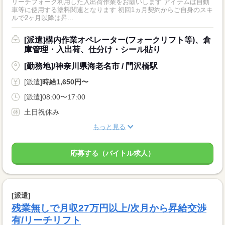
リーチフォーク利用した入出荷作業をお願いします アイテムは自動
車等に使用する塗料関連となります 初回1ヵ月契約からご自身のスキ
ルで2ヶ月以降は昇...
[派遣]構内作業オペレーター(フォークリフト等)、倉
庫管理・入出荷、仕分け・シール貼り
[勤務地]/神奈川県海老名市 / 門沢橋駅
[派遣]
時給1,650円〜
[派遣]08:00〜17:00
土日祝休み
もっと見る
応募する（バイトル求人）
[派遣]
残業無しで月収27万円以上/次月から昇給交渉
有/リーチリフト