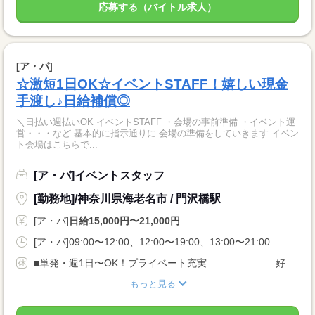
応募する（バイトル求人）
[ア・パ]
☆激短1日OK☆イベントSTAFF！嬉しい現金
手渡し♪日給補償◎
＼日払い週払いOK イベントSTAFF ・会場の事前準備 ・イベント運
営・・・など 基本的に指示通りに 会場の準備をしていきます イベン
ト会場はこちらで...
[ア・パ]イベントスタッフ
[勤務地]/神奈川県海老名市 / 門沢橋駅
[ア・パ]
日給15,000円〜21,000円
[ア・パ]09:00〜12:00、12:00〜19:00、13:00〜21:00
■単発・週1日〜OK！プライベート充実 ‾‾‾‾‾‾‾‾‾‾‾‾‾‾‾‾‾‾ 好きなタイミングで働ける♪ スケジュール調整も楽チンです♪
もっと見る