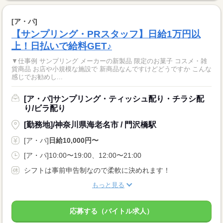
[ア・パ]
【サンプリング・PRスタッフ】日給1万円以
上！日払いで給料GET♪
▼仕事例 サンプリング メーカーの新製品 限定のお菓子 コスメ・雑
貨商品 お店や小規模な施設で 新商品なんですけどどうですか こんな
感じでお勧めし...
[ア・パ]サンプリング・ティッシュ配り・チラシ配
り/ビラ配り
[勤務地]/神奈川県海老名市 / 門沢橋駅
[ア・パ]
日給10,000円〜
[ア・パ]10:00〜19:00、12:00〜21:00
シフトは事前申告制なので柔軟に決めれます！
もっと見る
応募する（バイトル求人）