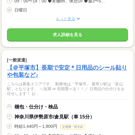
09：00〜18：00 ◆実働8h、休憩1h ◆週3〜5...
日曜日
もっと見る
求人詳細を見る
[一般派遣]
【＠平塚市】長期で安定＊日用品のシール貼り
や包装など♪
こちらは募集エリアです。 勤務地は「平塚市」 最寄り駅は「富山
駅」となります。 ＼短期 or 長期選べる！！／ 日用品の仕分けをお
任せします！ お...
梱包・仕分け・検品
神奈川県伊勢原市/倉見駅（車 15分）
時給1,440円～1,800円
交通費一部支給