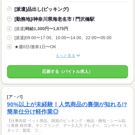
[派遣]品出し(ピッキング)
[勤務地]/神奈川県海老名市 / 門沢橋駅
[派遣]
時給1,300円〜1,875円
[派遣]09:00〜17:00、10:00〜14:00、22:00〜05:00
★週0日/激単1日〜OK
もっと見る
応募する（バイトル求人）
[ア・パ]
90%以上が未経験！人気商品の裏側が知れる!?
簡単仕分け軽作業◎
【仕事内容 ペット用品、雑貨のピッキング・検品・梱包・シール貼
り業務 軽作業、サンプリング、データ入力 テレオペ、コンサートス
タッフ、製造、フ...