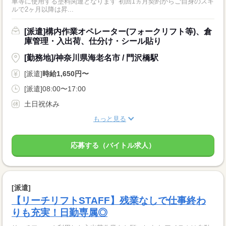
車等に使用する塗料関連となります 初回1ヵ月契約からご自身のスキ
ルで2ヶ月以降は昇...
[派遣]構内作業オペレーター(フォークリフト等)、倉
庫管理・入出荷、仕分け・シール貼り
[勤務地]/神奈川県海老名市 / 門沢橋駅
[派遣]
時給1,650円〜
[派遣]08:00〜17:00
土日祝休み
もっと見る
応募する（バイトル求人）
[派遣]
【リーチリフトSTAFF】残業なしで仕事終わ
りも充実！日勤専属◎