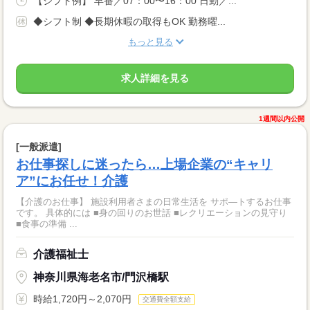
【シフト例】 早番／07：00〜16：00 日勤／...
◆シフト制 ◆長期休暇の取得もOK 勤務曜...
もっと見る
求人詳細を見る
1週間以内公開
[一般派遣]
お仕事探しに迷ったら…上場企業の“キャリ
ア”にお任せ！介護
【介護のお仕事】 施設利用者さまの日常生活を サポ―トするお仕事
です。 具体的には ■身の回りのお世話 ■レクリエーションの見守り
■食事の準備 ...
介護福祉士
神奈川県海老名市/門沢橋駅
時給1,720円～2,070円
交通費全額支給