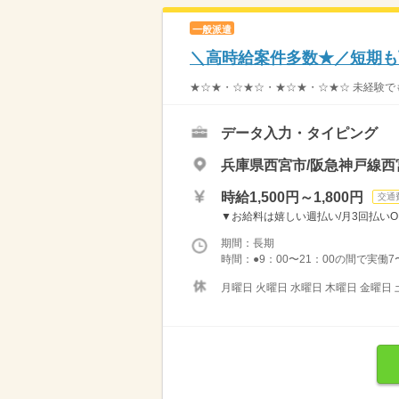
一般派遣
＼高時給案件多数★／短期も
★☆★・☆★☆・★☆★・☆★☆ 未経験でも
データ入力・タイピング
兵庫県西宮市/阪急神戸線西
時給1,500円～1,800円
交通
▼お給料は嬉しい週払い/月3回払いOK
期間：長期
時間：●9：00〜21：00の間で実働7
月曜日 火曜日 水曜日 木曜日 金曜日 