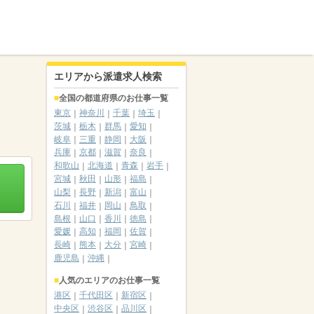
エリアから派遣求人検索
全国の都道府県のお仕事一覧
東京
神奈川
千葉
埼玉
茨城
栃木
群馬
愛知
岐阜
三重
静岡
大阪
兵庫
京都
滋賀
奈良
和歌山
北海道
青森
岩手
宮城
秋田
山形
福島
山梨
長野
新潟
富山
石川
福井
岡山
鳥取
島根
山口
香川
徳島
愛媛
高知
福岡
佐賀
長崎
熊本
大分
宮崎
鹿児島
沖縄
人気のエリアのお仕事一覧
港区
千代田区
新宿区
中央区
渋谷区
品川区