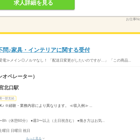
求人詳細を見る
お仕事No
不問♪家具・インテリアに関する受付
電≫メイン◎ノルマなし！ 「配送日変更がしたいのですが…」 「この商品...
ンオペレーター）
宮北口駅
費一部支給
♪ ※経験・業務内容により異なります。 ≪収入例≫ ...
〜8h（休憩60分） ●週3〜以上（土日祝含む） ●働き方はお気...
土曜日 日曜日 祝日
もっと見る