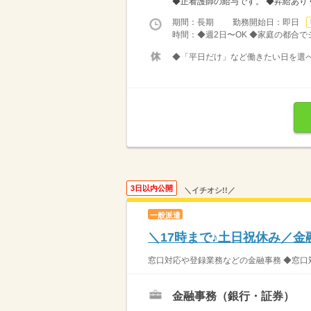
◆正看護師の給与です。 ◆昇給あり ◆
期間：長期 勤務開始日：即日
時間：◆週2日〜OK ◆家庭の都合
◆「平日だけ」など働きたい日を選
3日以内公開
＼イチオシ!!／
一般派遣
＼17時まで♪土日祝休み／金
窓口対応や登録業務などの金融事務 ◆窓口
金融事務（銀行・証券）