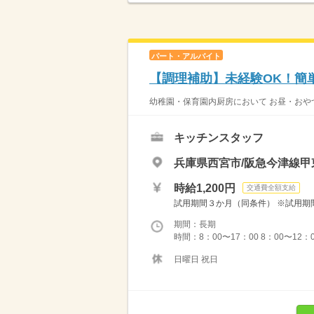
パート・アルバイト
【調理補助】未経験OK！簡
幼稚園・保育園内厨房において お昼・おやつ
キッチンスタッフ
兵庫県西宮市/阪急今津線甲
時給1,200円
交通費全額支給
試用期間３か月（同条件） ※試用期間
期間：長期
時間：8：00〜17：00 8：00〜12：
日曜日 祝日