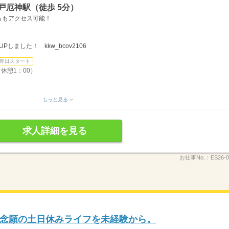
戸厄神駅（徒歩 5分）
らもアクセス可能！
しました！ kkw_bcov2106
即日スタート
、休憩1：00）
もっと見る
求人詳細を見る
お仕事No.：
ES26-0
念願の土日休みライフを未経験から。