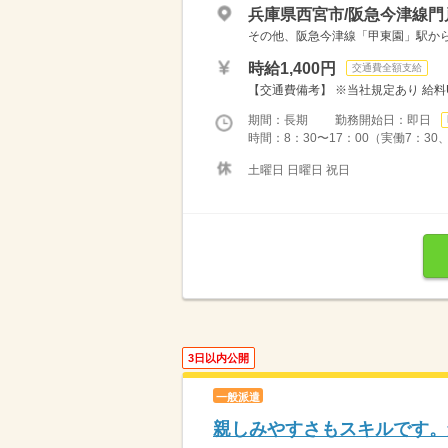
兵庫県西宮市/阪急今津線門
その他、阪急今津線「甲東園」駅か
時給1,400円
交通費全額支給
【交通費備考】 ※当社規定あり 給料UP
期間：長期 勤務開始日：即日
時間：8：30〜17：00（実働7：30
土曜日 日曜日 祝日
3日以内公開
一般派遣
親しみやすさもスキルです。