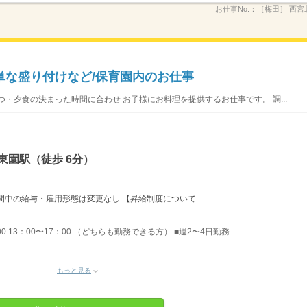
お仕事No.：
［梅田］ 西宮
単な盛り付けなど/保育園内のお仕事
・夕食の決まった時間に合わせ お子様にお料理を提供するお仕事です。 調...
東園駅（徒歩 6分）
中の給与・雇用形態は変更なし 【昇給制度について...
00 13：00〜17：00 （どちらも勤務できる方） ■週2〜4日勤務...
もっと見る