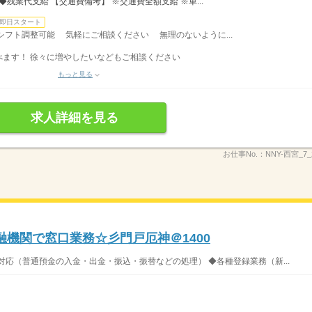
残業代支給 【交通費備考】 ※交通費全額支給 ※車...
即日スタート
でシフト調整可能 気軽にご相談ください 無理のないように...
べます！ 徐々に増やしたいなどもご相談ください
もっと見る
求人詳細を見る
お仕事No.：
NNY-西宮_7_2
融機関で窓口業務☆彡門戸厄神＠1400
対応（普通預金の入金・出金・振込・振替などの処理） ◆各種登録業務（新...