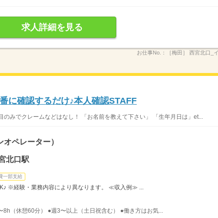
求人詳細を見る
お仕事No.：
［梅田］ 西宮北口_
に確認するだけ♪本人確認STAFF
のみでクレームなどはなし！ 「お名前を教えて下さい」 「生年月日は」et...
ンオペレーター）
宮北口駅
費一部支給
♪ ※経験・業務内容により異なります。 ≪収入例≫ ...
〜8h（休憩60分） ●週3〜以上（土日祝含む） ●働き方はお気...