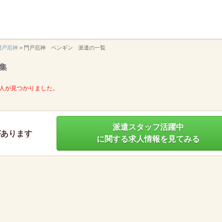
】
門戸厄神
>
門戸厄神 ペンギン 派遣の一覧
集
人が見つかりました。
派遣スタッフ活躍中
があります
に関する求人情報を見てみる