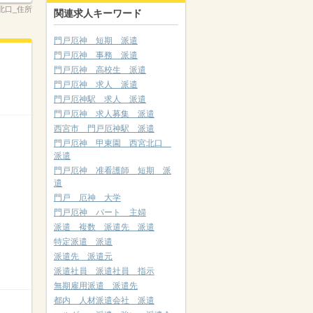
北口_住所
関連求人キーワード
門戸厄神 短期 派遣
門戸厄神 事務 派遣
門戸厄神 高校生 派遣
門戸厄神 求人 派遣
門戸厄神駅 求人 派遣
門戸厄神 求人募集 派遣
西宮市 門戸厄神駅 派遣
門戸厄神 甲東園 西宮北口
派遣
門戸厄神 准看護師 短期 派
遣
門戸 厄神 大学
門戸厄神 パート 主婦
派遣 複数 派遣先 派遣
特定派遣 派遣
派遣先 派遣元
派遣社員 派遣社員 指示
無期雇用派遣 派遣先
都内 人材派遣会社 派遣