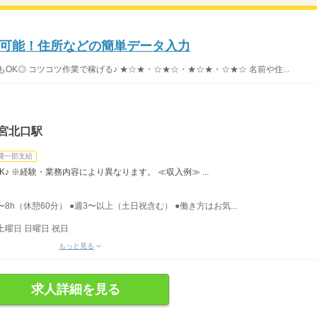
可能！住所などの簡単データ入力
OK◎ コツコツ作業で稼げる♪ ★☆★・☆★☆・★☆★・☆★☆ 名前や住...
宮北口駅
費一部支給
♪ ※経験・業務内容により異なります。 ≪収入例≫ ...
〜8h（休憩60分） ●週3〜以上（土日祝含む） ●働き方はお気...
土曜日 日曜日 祝日
もっと見る
求人詳細を見る