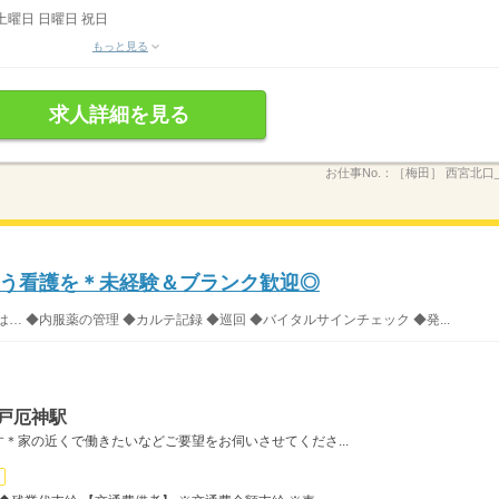
土曜日 日曜日 祝日
もっと見る
求人詳細を見る
お仕事No.：
［梅田］ 西宮北口
う看護を＊未経験＆ブランク歓迎◎
 ◆内服薬の管理 ◆カルテ記録 ◆巡回 ◆バイタルサインチェック ◆発...
戸厄神駅
＊家の近くで働きたいなどご要望をお伺いさせてくださ...