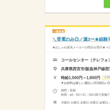
一般派遣
＼受電のみ◎／週3〜★経験
★おしゃれ家具メーカーの問合せ受付★ ≪受
コールセンター（テレフォ
兵庫県西宮市/阪急神戸線西
時給1,500円～1,800円
交通
▼お給料は嬉しい週払い/月3回払いOK
期間：長期
時間：●9：00〜21：00の間で実働7
月曜日 火曜日 水曜日 木曜日 金曜日 