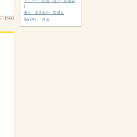
エルダー 派遣 強い 派遣会
社
違う 派遣会社 派遣先
.：
59664
茶碗蒸し 派遣