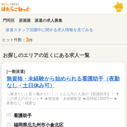
門司区 居酒屋 派遣の求人募集
派遣スタッフ活躍中に関する求人情報を見てみる
3
ヒット件数：
件
お探しのエリアの近くにある求人一覧
[一般派遣]
無資格・未経験から始められる看護助手（夜勤
なし・土日休み可）
＼稼ぎたい！長く働きたい！／ そんな方に人気の【看護助手】！ ▼
この求人のポイント▼ ★無資格・未経験歓迎 ★高時給1300円〜 ★
夜勤なし・残業な...
看護助手
福岡県北九州市小倉北区