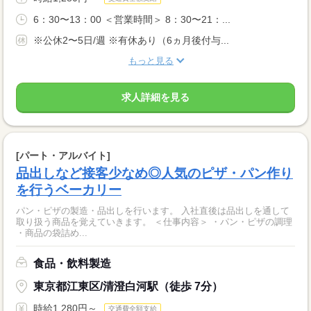
6：30〜13：00 ＜営業時間＞ 8：30〜21：...
※公休2〜5日/週 ※有休あり（6ヵ月後付与...
もっと見る
求人詳細を見る
[パート・アルバイト]
品出しなど接客少なめ◎人気のピザ・パン作り
を行うベーカリー
パン・ピザの製造・品出しを行います。 入社直後は品出しを通して
取り扱う商品を覚えていきます。 ＜仕事内容＞ ・パン・ピザの調理
・商品の袋詰め...
食品・飲料製造
東京都江東区/清澄白河駅（徒歩 7分）
時給1,280円～
交通費全額支給