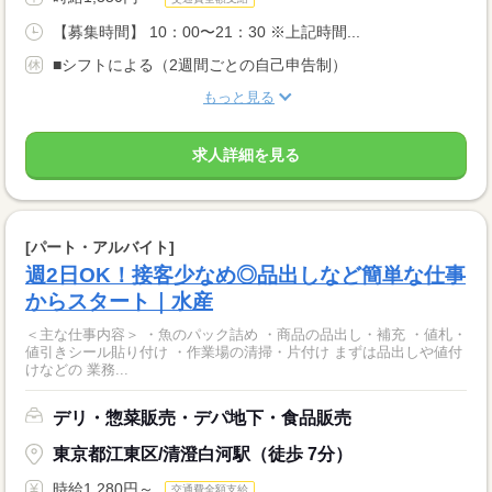
【募集時間】 10：00〜21：30 ※上記時間...
■シフトによる（2週間ごとの自己申告制）
もっと見る
求人詳細を見る
[パート・アルバイト]
週2日OK！接客少なめ◎品出しなど簡単な仕事
からスタート｜水産
＜主な仕事内容＞ ・魚のパック詰め ・商品の品出し・補充 ・値札・
値引きシール貼り付け ・作業場の清掃・片付け まずは品出しや値付
けなどの 業務...
デリ・惣菜販売・デパ地下・食品販売
東京都江東区/清澄白河駅（徒歩 7分）
時給1,280円～
交通費全額支給