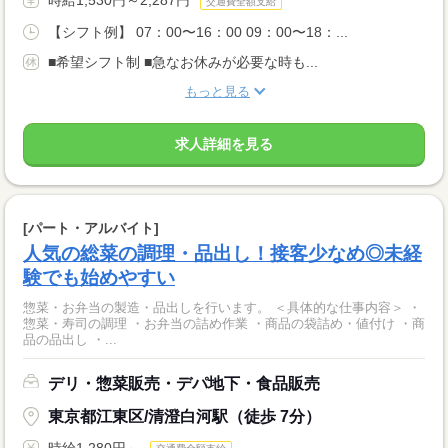
時給1,530円～2,287円
交通費全額支給
【シフト例】 07：00〜16：00 09：00〜18：...
■希望シフト制 ■急なお休みが必要な時も...
もっと見る
求人詳細を見る
[パート・アルバイト]
人気の総菜の調理・品出し！接客少なめ◎未経
験でも始めやすい
惣菜・お弁当の製造・品出しを行います。 ＜具体的な仕事内容＞ ・
惣菜・寿司の調理 ・お弁当の詰め作業 ・商品の袋詰め・値付け ・商
品の品出し ・...
デリ・惣菜販売・デパ地下・食品販売
東京都江東区/清澄白河駅（徒歩 7分）
時給1,280円～