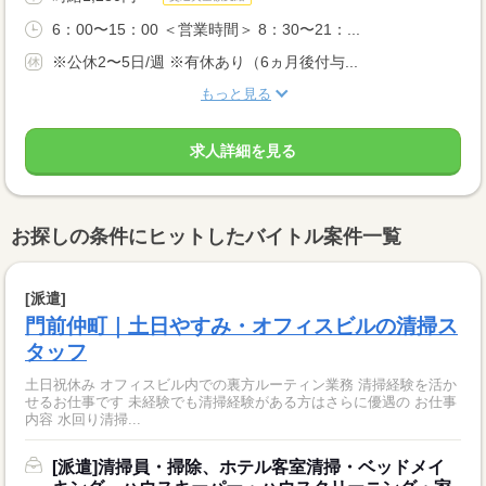
6：00〜15：00 ＜営業時間＞ 8：30〜21：...
※公休2〜5日/週 ※有休あり（6ヵ月後付与...
もっと見る
求人詳細を見る
お探しの条件にヒットしたバイトル案件一覧
[派遣]
門前仲町｜土日やすみ・オフィスビルの清掃ス
タッフ
土日祝休み オフィスビル内での裏方ルーティン業務 清掃経験を活か
せるお仕事です 未経験でも清掃経験がある方はさらに優遇の お仕事
内容 水回り清掃...
[派遣]清掃員・掃除、ホテル客室清掃・ベッドメイ