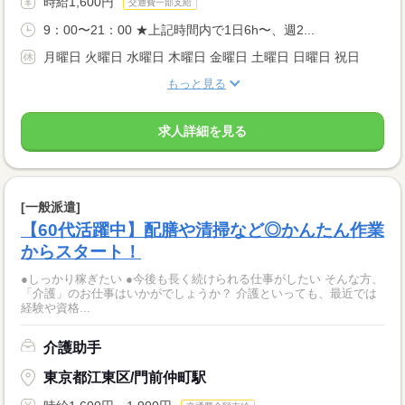
時給1,600円
交通費一部支給
9：00〜21：00 ★上記時間内で1日6h〜、週2...
月曜日 火曜日 水曜日 木曜日 金曜日 土曜日 日曜日 祝日
もっと見る
求人詳細を見る
[一般派遣]
【60代活躍中】配膳や清掃など◎かんたん作業
からスタート！
●しっかり稼ぎたい ●今後も長く続けられる仕事がしたい そんな方、
「介護」のお仕事はいかがでしょうか？ 介護といっても、最近では
経験や資格...
介護助手
東京都江東区/門前仲町駅