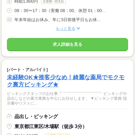
時給1,800円
交通費一部支給
08：30〜17：30（実働 08：00、休憩 01：00...
年末年始はお休み、年に3日前後平日もお休...
もっと見る
求人詳細を見る
[パート・アルバイト]
未経験OK★接客少なめ！綺麗な薬局でモクモ
ク裏方ピッキング★
ピッキングスタッフのお仕事 ￣￣￣￣￣￣￣￣￣￣￣ ピッキングや
品出しなどの裏方業務を中心にお任せします。 ▼ピッキング業務 指
示書やリストに...
品出し・ピッキング
東京都江東区/木場駅（徒歩 3分）