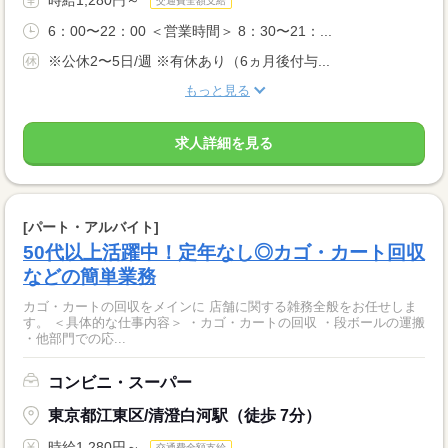
交通費全額支給
6：00〜22：00 ＜営業時間＞ 8：30〜21：...
※公休2〜5日/週 ※有休あり（6ヵ月後付与...
もっと見る
求人詳細を見る
[パート・アルバイト]
50代以上活躍中！定年なし◎カゴ・カート回収
などの簡単業務
カゴ・カートの回収をメインに 店舗に関する雑務全般をお任せしま
す。 ＜具体的な仕事内容＞ ・カゴ・カートの回収 ・段ボールの運搬
・他部門での応...
コンビニ・スーパー
東京都江東区/清澄白河駅（徒歩 7分）
時給1,280円～
交通費全額支給