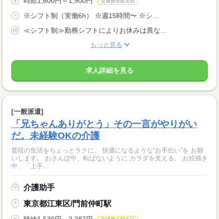
時給1,600円～1,900円
交通費全額支給
※シフト制（実働6h） ※週15時間〜 ※シ...
≪シフト制≫勤務シフトによりお休みは異な...
もっと見る
求人詳細を見る
[一般派遣]
「兄ちゃんありがとう」その一言がやりがい
だ。未経験OKの介護
普段の生活をちょっとラクに、 快適になるような“お手伝い”を お願
いします。 おさんぽ中、転ばないように カラダを支える。 お絵描き
中、「上手...
介護助手
東京都江東区/門前仲町駅