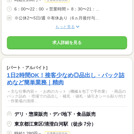
6：00〜22：00 ＜営業時間＞ 8：30〜21：...
※公休2〜5日/週 ※有休あり（6ヵ月後付与...
もっと見る
求人詳細を見る
[パート・アルバイト]
1日2時間OK！接客少なめ◎品出し・パック詰
めなど簡単業務｜精肉
＜主な仕事内容＞ ・お肉のカット（機械＆包丁で手作業） ・商品の
パック詰め ・売場での品出し・補充 ・値札・値引きシール貼り付け
・作業場の清掃...
デリ・惣菜販売・デパ地下・食品販売
東京都江東区/清澄白河駅（徒歩 7分）
時給1,280円～
交通費全額支給