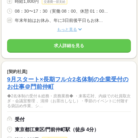
時給1,800円
交通費一部支給
08：30〜17：30（実働 08：00、休憩 01：00...
年末年始はお休み、年に3日前後平日もお休...
もっと見る
求人詳細を見る
[契約社員]
9月スタート×長期フル☆2名体制の企業受付の
お仕事＠門前仲町
◆2名体制の受付＆総務・庶務業務◆ ・来客応対、内線での社員取次
ぎ・会議室整理 、清掃（お茶出しなし）・季節のイベントに付随す
る袋詰め作業、シ...
受付
東京都江東区/門前仲町駅（徒歩 4分）