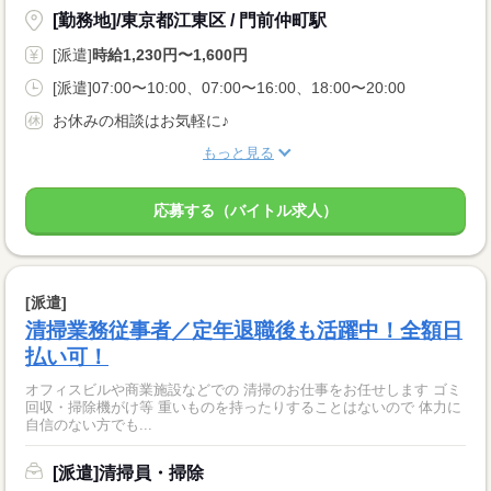
[勤務地]/東京都江東区 / 門前仲町駅
[派遣]
時給1,230円〜1,600円
[派遣]07:00〜10:00、07:00〜16:00、18:00〜20:00
お休みの相談はお気軽に♪
もっと見る
応募する（バイトル求人）
[派遣]
清掃業務従事者／定年退職後も活躍中！全額日
払い可！
オフィスビルや商業施設などでの 清掃のお仕事をお任せします ゴミ
回収・掃除機がけ等 重いものを持ったりすることはないので 体力に
自信のない方でも...
[派遣]清掃員・掃除