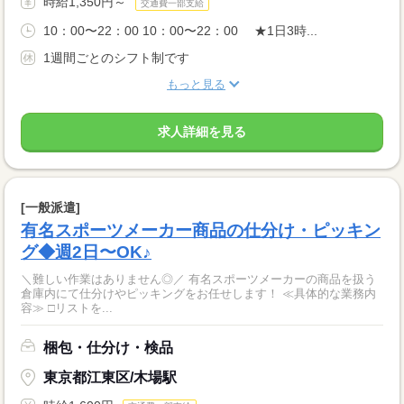
時給1,350円～
交通費一部支給
10：00〜22：00 10：00〜22：00 ★1日3時...
1週間ごとのシフト制です
もっと見る
求人詳細を見る
[一般派遣]
有名スポーツメーカー商品の仕分け・ピッキン
グ◆週2日〜OK♪
＼難しい作業はありません◎／ 有名スポーツメーカーの商品を扱う
倉庫内にて仕分けやピッキングをお任せします！ ≪具体的な業務内
容≫ □リストを...
梱包・仕分け・検品
東京都江東区/木場駅