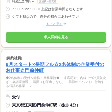
時給1,270円～
交通費一部支給
7：00〜22：30 ※上記は営業時間となります...
シフト制なので、自分の都合にあわせて お...
もっと見る
求人詳細を見る
[契約社員]
9月スタート×長期フル☆2名体制の企業受付の
お仕事＠門前仲町
◆2名体制の受付＆総務・庶務業務◆ ・来客応対、内線での社員取次
ぎ・会議室整理 、清掃（お茶出しなし）・季節のイベントに付随す
る袋詰め作業、シ...
受付
東京都江東区/門前仲町駅（徒歩 4分）