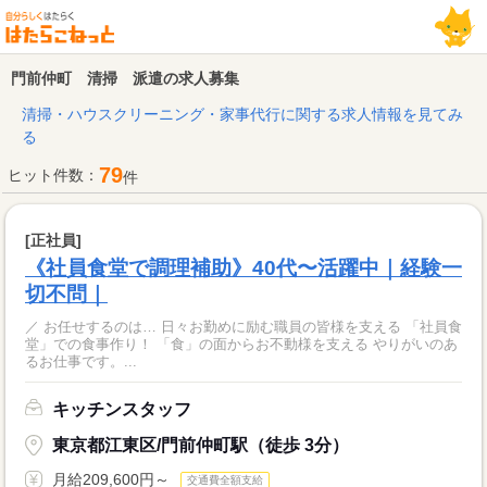
門前仲町 清掃 派遣の求人募集
清掃・ハウスクリーニング・家事代行に関する求人情報を見てみ
る
79
ヒット件数：
件
[正社員]
《社員食堂で調理補助》40代〜活躍中｜経験一
切不問｜
／ お任せするのは… 日々お勤めに励む職員の皆様を支える 「社員食
堂」での食事作り！ 「食」の面からお不動様を支える やりがいのあ
るお仕事です。...
キッチンスタッフ
東京都江東区/門前仲町駅（徒歩 3分）
月給209,600円～
交通費全額支給