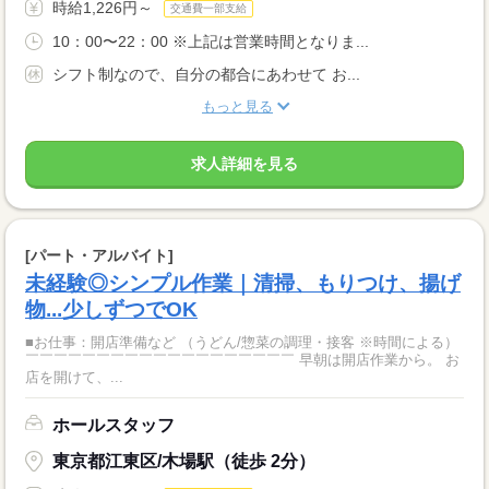
時給1,226円～
交通費一部支給
10：00〜22：00 ※上記は営業時間となりま...
シフト制なので、自分の都合にあわせて お...
もっと見る
求人詳細を見る
[パート・アルバイト]
未経験◎シンプル作業｜清掃、もりつけ、揚げ
物...少しずつでOK
■お仕事：開店準備など （うどん/惣菜の調理・接客 ※時間による）
￣￣￣￣￣￣￣￣￣￣￣￣￣￣￣￣￣￣￣ 早朝は開店作業から。 お
店を開けて、...
ホールスタッフ
東京都江東区/木場駅（徒歩 2分）