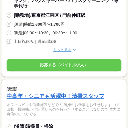
キング、ハウスキーパー・ハウスクリーニング・家
事代行
[勤務地]/東京都江東区 / 門前仲町駅
[派遣]
時給1,600円〜1,700円
[派遣]06:00〜10:30、06:30〜11:00
土日祝休み｜週5日勤務
もっと見る
応募する（バイトル求人）
[派遣]
中高年・シニアも活躍中！清掃スタッフ
オフィスビルや商業施設などでの 清掃のお仕事をお任せします ゴミ
回収・掃除機がけ等 重いものを持ったりすることはないので 体力に
自信のない方でも...
[派遣]清掃員・掃除