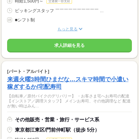
時給1,500円～
交通費一部支給
ピッキングスタッフ ￣￣￣￣￣￣￣￣￣￣ ...
■シフト制
もっと見る
求人詳細を見る
[パート・アルバイト]
来週火曜3時間ひまだな…スキマ時間で小遣い
稼ぎするか/宅配寿司
【自転車／原付バイクのデリバリー】 ・お客さま宅へお寿司の配達
【インストア／調理スタッフ】 メインお寿司、その他調理など 配達
が無い時はみん...
その他販売・営業・旅行・サービス系
東京都江東区/門前仲町駅（徒歩 5分）