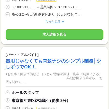
6：00〜11：00 ＜営業時間＞ 8：30〜21：...
※公休2〜5日/週 ※有休あり（6ヵ月後付与...
もっと見る
求人詳細を見る
[パート・アルバイト]
器用じゃなくても問題ナシのシンプル業務│少
しずつでOK！
■お仕事：開店準備など （うどん/惣菜の調理・接客 ※時間による）
￣￣￣￣￣￣￣￣￣￣￣￣￣￣￣￣￣￣￣ 早朝は開店作業から。 お
店を開けて、...
ホールスタッフ
東京都江東区/木場駅（徒歩 2分）
時給1,350円～
交通費全額支給