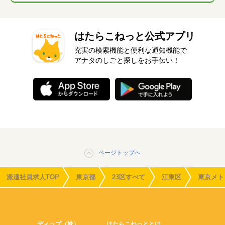
はたらこねっと公式アプリ
充実の検索機能と便利な通知機能で
アナタのしごと探しをお手伝い！
ページトップへ
派遣社員求人TOP
東京都
23区すべて
江東区
東京メト
ディップ（株）
はたらこねっととは