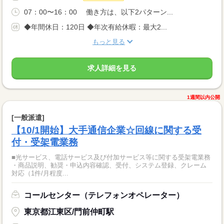
07：00〜16：00 働き方は、以下2パターン...
◆年間休日：120日 ◆年次有給休暇：最大2...
もっと見る
求人詳細を見る
1週間以内公開
[一般派遣]
【10/1開始】大手通信企業☆回線に関する受
付・受架電業務
■光サービス、電話サービス及び付加サービス等に関する受架電業務
・商品説明、勧奨・申込内容確認、受付、システム登録、クレーム
対応（1件/月程度...
コールセンター（テレフォンオペレーター）
東京都江東区/門前仲町駅