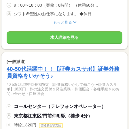
9：00〜18：00（実働：8時間） （休憩60分...
シフト希望性のお仕事になります。 ◆休日...
もっと見る
求人詳細を見る
[一般派遣]
40-50代活躍中！！【証券カスサポ】証券外務
員資格をいかそう♪
40-50代活躍中◎長期安定【証券資格いかして働こう〜証券カスサ
ポ】1820円・株の注文受付＆発注業務・株価照会・各種手続きのお
問い合わせ・口座照会...
コールセンター（テレフォンオペレーター）
東京都江東区/門前仲町駅（徒歩 4分）
時給1,820円
交通費全額支給