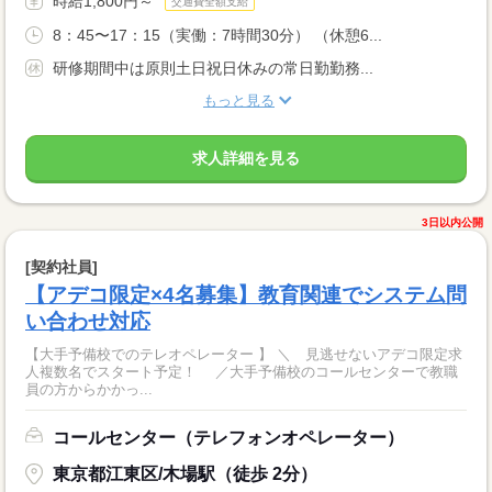
時給1,800円～
交通費全額支給
8：45〜17：15（実働：7時間30分） （休憩6...
研修期間中は原則土日祝日休みの常日勤勤務...
もっと見る
求人詳細を見る
3日以内公開
[契約社員]
【アデコ限定×4名募集】教育関連でシステム問
い合わせ対応
【大手予備校でのテレオペレーター 】 ＼ 見逃せないアデコ限定求
人複数名でスタート予定！ ／大手予備校のコールセンターで教職
員の方からかかっ...
コールセンター（テレフォンオペレーター）
東京都江東区/木場駅（徒歩 2分）