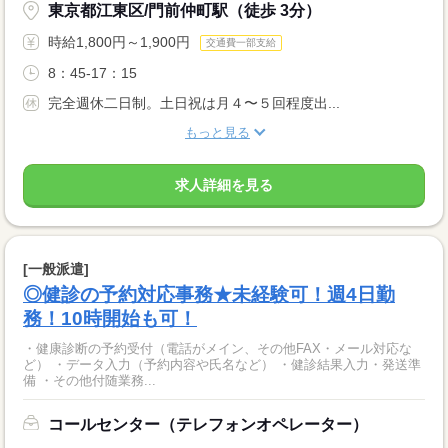
東京都江東区/門前仲町駅（徒歩 3分）
時給1,800円～1,900円
交通費一部支給
8：45-17：15
完全週休二日制。土日祝は月４〜５回程度出...
もっと見る
求人詳細を見る
[一般派遣]
◎健診の予約対応事務★未経験可！週4日勤
務！10時開始も可！
・健康診断の予約受付（電話がメイン、その他FAX・メール対応な
ど） ・データ入力（予約内容や氏名など） ・健診結果入力・発送準
備 ・その他付随業務...
コールセンター（テレフォンオペレーター）