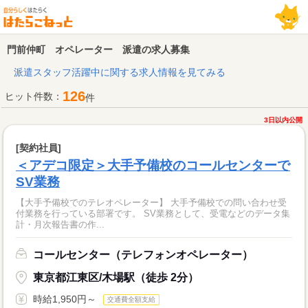
門前仲町 オペレーター 派遣の求人募集
派遣スタッフ活躍中に関する求人情報を見てみる
126
ヒット件数：
件
3日以内公開
[契約社員]
＜アデコ限定＞大手予備校のコールセンターで
SV業務
【大手予備校でのテレオペレーター】 大手予備校での問い合わせ受
付業務を行っている部署です。 SV業務として、受電などのデータ集
計・月次報告書の作...
コールセンター（テレフォンオペレーター）
東京都江東区/木場駅（徒歩 2分）
時給1,950円～
交通費全額支給