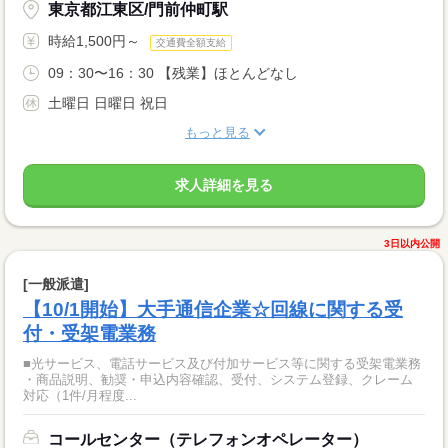
東京都江東区/門前仲町駅
時給1,500円～
交通費全額支給
09：30〜16：30 【残業】ほとんどなし
土曜日 日曜日 祝日
もっと見る
求人詳細を見る
3日以内公開
[一般派遣]
【10/1開始】大手通信企業☆回線に関する受
付・受架電業務
■光サービス、電話サービス及び付加サービス等に関する受架電業務
・商品説明、勧奨・申込内容確認、受付、システム登録、クレーム
対応（1件/月程度...
コールセンター（テレフォンオペレーター）