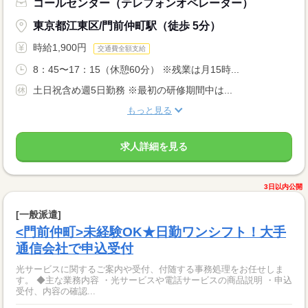
コールセンター（テレフォンオペレーター）
東京都江東区/門前仲町駅（徒歩 5分）
時給1,900円
交通費全額支給
8：45〜17：15（休憩60分） ※残業は月15時...
土日祝含め週5日勤務 ※最初の研修期間中は...
もっと見る
求人詳細を見る
3日以内公開
[一般派遣]
<門前仲町>未経験OK★日勤ワンシフト！大手
通信会社で申込受付
光サービスに関するご案内や受付、付随する事務処理をお任せしま
す。 ◆主な業務内容 ・光サービスや電話サービスの商品説明 ・申込
受付、内容の確認...