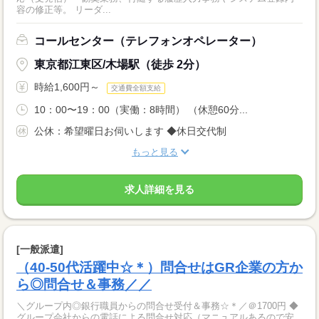
容の修正等。 リーダ...
コールセンター（テレフォンオペレーター）
東京都江東区/木場駅（徒歩 2分）
時給1,600円～
交通費全額支給
10：00〜19：00（実働：8時間） （休憩60分...
公休：希望曜日お伺いします ◆休日交代制
もっと見る
求人詳細を見る
[一般派遣]
（40-50代活躍中☆＊）問合せはGR企業の方か
ら◎問合せ＆事務／／
＼グループ内◎銀行職員からの問合せ受付＆事務☆＊／＠1700円 ◆
グループ会社からの電話による問合せ対応（マニュアルあるので安