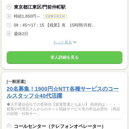
東京都江東区/門前仲町駅
時給1,850円～
交通費全額支給
08：45〜17：15 【残業】有 15時間/月程...
週休2日
もっと見る
求人詳細を見る
[一般派遣]
20名募集！1900円☆NTT各種サービスのコー
ルスタッフ☆40代活躍
◆大手通信会社での受発信【架電受電ともあり】 具体的は・・・ ・
顧客や代理店さんからのネット回線サービス等の申込み受付 （商品
の説明・付加サー...
コールセンター（テレフォンオペレーター）