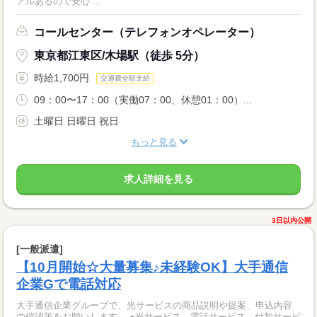
アルあるので安心 ...
コールセンター（テレフォンオペレーター）
東京都江東区/木場駅（徒歩 5分）
時給1,700円
交通費全額支給
09：00〜17：00（実働07：00、休憩01：00）...
土曜日 日曜日 祝日
もっと見る
求人詳細を見る
3日以内公開
[一般派遣]
【10月開始☆大量募集♪未経験OK】大手通信
企業Gで電話対応
大手通信企業グループで、光サービスの商品説明や提案、申込内容
の確認等をお願いします。 ●光サービス、電話サービス、付加サービ