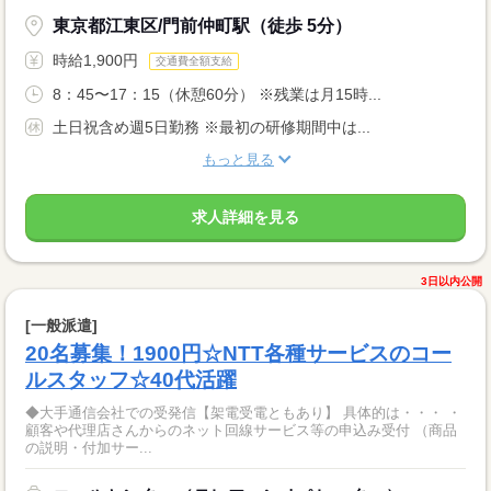
東京都江東区/門前仲町駅（徒歩 5分）
時給1,900円
交通費全額支給
8：45〜17：15（休憩60分） ※残業は月15時...
土日祝含め週5日勤務 ※最初の研修期間中は...
もっと見る
求人詳細を見る
3日以内公開
[一般派遣]
20名募集！1900円☆NTT各種サービスのコー
ルスタッフ☆40代活躍
◆大手通信会社での受発信【架電受電ともあり】 具体的は・・・ ・
顧客や代理店さんからのネット回線サービス等の申込み受付 （商品
の説明・付加サー...