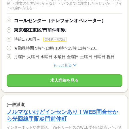
例 ・注文の仕方がわからない ・いつまでに注文したらいいか ・サイ
トの操作方法を...
コールセンター（テレフォンオペレーター）
東京都江東区/門前仲町駅
時給1,700円～
交通費一部支給
★勤務時間 9時〜18時 10時〜19時 11時〜20...
月曜日 火曜日 水曜日 木曜日 金曜日 土曜日 日曜日 祝日
もっと見る
求人詳細を見る
[一般派遣]
ノルマないけどインセンあり！WEB問合せか
ら光回線手配＠門前仲町
インターネットや光電話、 Wi-FiサービスのWEB受付に対応いただき