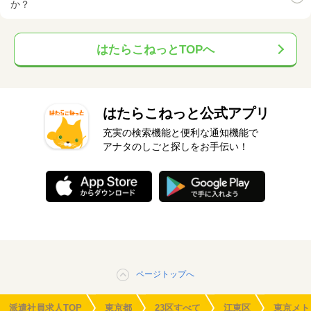
か？
はたらこねっとTOPへ
はたらこねっと公式アプリ
充実の検索機能と便利な通知機能で
アナタのしごと探しをお手伝い！
ページトップへ
派遣社員求人TOP
東京都
23区すべて
江東区
東京メト