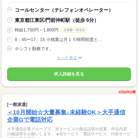
コールセンター（テレフォンオペレーター）
東京都江東区/門前仲町駅（徒歩 6分）
時給1,750円～1,800円
交通費一部支給
8：45〜17：15 ※残業は月１５時間程度と...
※シフト勤務です。
もっと見る
求人詳細を見る
3日以内公開
[一般派遣]
＜10月開始☆大量募集♪未経験OK＞大手通信
企業Gで電話対応
大手通信企業グループで、光サービスの商品説明や提案、申込内容
の確認等をお願いします。 ●光サービス、電話サービス、付加サービ