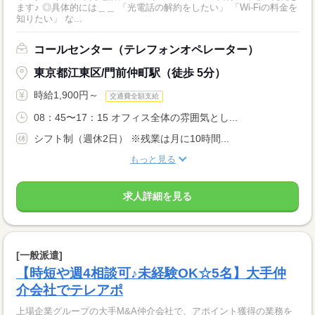
ます♪ ◎具体的には＿＿ 「光電話の解約をしたい」 「Wi-Fiの料金を
知りたい」 な...
コールセンター（テレフォンオペレーター）
東京都江東区/門前仲町駅（徒歩 5分）
時給1,900円～
交通費全額支給
08：45〜17：15 オフィス全体の雰囲気とし...
シフト制（週休2日） ※残業は月に10時間...
もっと見る
求人詳細を見る
[一般派遣]
【時短や週4相談可♪未経験OK☆5名】大手仲
介会社でテレアポ
上場企業グループの大手M&A仲介会社で、アポイント獲得の業務を