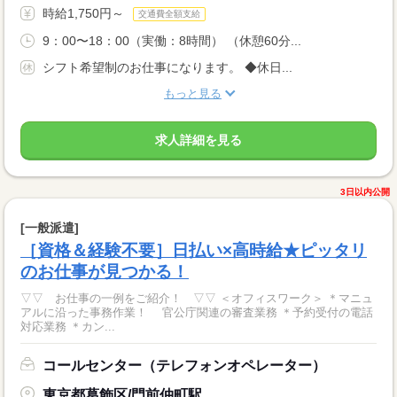
時給1,750円～
交通費全額支給
9：00〜18：00（実働：8時間） （休憩60分...
シフト希望制のお仕事になります。 ◆休日...
もっと見る
求人詳細を見る
3日以内公開
[一般派遣]
［資格＆経験不要］日払い×高時給★ピッタリ
のお仕事が見つかる！
▽▽ お仕事の一例をご紹介！ ▽▽ ＜オフィスワーク＞ ＊マニュ
アルに沿った事務作業！ 官公庁関連の審査業務 ＊予約受付の電話
対応業務 ＊カン...
コールセンター（テレフォンオペレーター）
東京都葛飾区/門前仲町駅