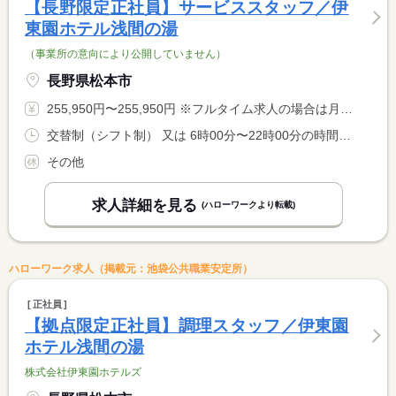
【長野限定正社員】サービススタッフ／伊
東園ホテル浅間の湯
（事業所の意向により公開していません）
長野県松本市
255,950円〜255,950円 ※フルタイム求人の場合は月額（換算額）、パート求人の場合は時間額を表示しています。
交替制（シフト制） 又は 6時00分〜22時00分の時間の間の8時間 就業時間に関する特記事項 シフト制（実働８時間） <BR> ※状況により、勤務時間が多少前後する場合があります。 <BR> ※シフトによって、出勤時間と退勤時間が多少異なります。
その他
求人詳細を見る
(ハローワークより転載)
ハローワーク求人（掲載元：池袋公共職業安定所）
正社員
【拠点限定正社員】調理スタッフ／伊東園
ホテル浅間の湯
株式会社伊東園ホテルズ