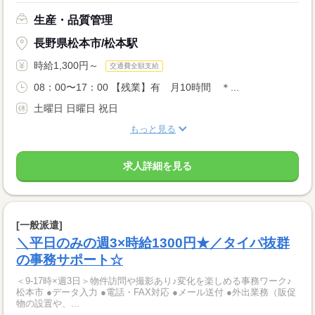
生産・品質管理
長野県松本市/松本駅
時給1,300円～
交通費全額支給
08：00〜17：00 【残業】有 月10時間 ＊...
土曜日 日曜日 祝日
もっと見る
求人詳細を見る
[一般派遣]
＼平日のみの週3×時給1300円★／タイパ抜群
の事務サポート☆
＜9-17時×週3日＞物件訪問や撮影あり♪変化を楽しめる事務ワーク♪
松本市 ●データ入力 ●電話・FAX対応 ●メール送付 ●外出業務（販促
物の設置や、...