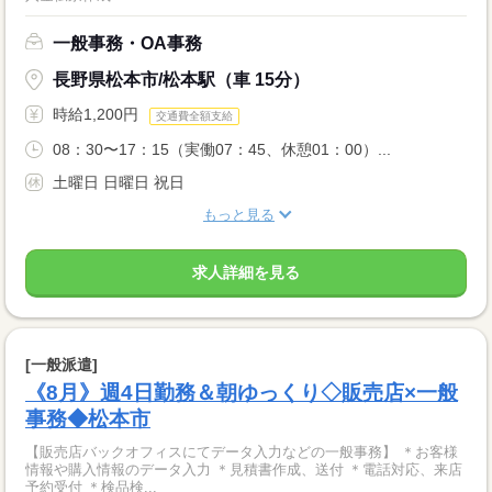
一般事務・OA事務
長野県松本市/松本駅（車 15分）
時給1,200円
交通費全額支給
08：30〜17：15（実働07：45、休憩01：00）...
土曜日 日曜日 祝日
もっと見る
求人詳細を見る
[一般派遣]
《8月》週4日勤務＆朝ゆっくり◇販売店×一般
事務◆松本市
【販売店バックオフィスにてデータ入力などの一般事務】 ＊お客様
情報や購入情報のデータ入力 ＊見積書作成、送付 ＊電話対応、来店
予約受付 ＊検品検...