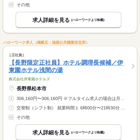
その他
求人詳細を見る
(ハローワークより転載)
ハローワーク求人（掲載元：池袋公共職業安定所）
正社員
【長野限定正社員】ホテル調理長候補／伊
東園ホテル浅間の湯
株式会社伊東園ホテルズ
長野県松本市
306,160円〜306,160円 ※フルタイム求人の場合は月額（換算額）、パート求人の場合は時間額を表示しています。
交替制（シフト制） 就業時間１ 6時00分〜21時30分 就業時間に関する特記事項 シフト制（実働８時間） <BR> ６時〜９時半、１７時〜２１時半での勤務となります。 <BR> ※９時半〜１７時迄は中抜け休憩です。 <BR> ※状況により、勤務時間が多少前後する場合があります。
その他
求人詳細を見る
(ハローワークより転載)