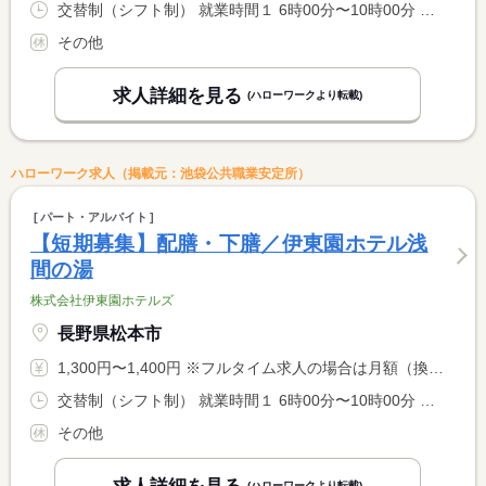
交替制（シフト制） 就業時間１ 6時00分〜10時00分 就業時間２ 16時30分〜21時00分 就業時間に関する特記事項 （１）＋（２）の時間帯の間で８時間勤務 ※（１）または（２） <BR> のいずれかも可 ※１０：００〜１６：３０は中抜け休憩 <BR> ※勤務時間は状況により多少前後する場合あり <BR> ※出勤時間や退勤時間は応相談
その他
求人詳細を見る
(ハローワークより転載)
ハローワーク求人（掲載元：池袋公共職業安定所）
パート・アルバイト
【短期募集】配膳・下膳／伊東園ホテル浅
間の湯
株式会社伊東園ホテルズ
長野県松本市
1,300円〜1,400円 ※フルタイム求人の場合は月額（換算額）、パート求人の場合は時間額を表示しています。
交替制（シフト制） 就業時間１ 6時00分〜10時00分 就業時間２ 16時30分〜21時00分 就業時間に関する特記事項 （１）＋（２）の時間帯の間で８時間勤務※（１）または（２）の <BR> いずれかも可 <BR> ※１０：００〜１６：３０は中抜け休憩※勤務時間は状況により多 <BR> 少前後する場合があり※出勤時間や退勤時間は応相談
その他
(ハローワークより転載)