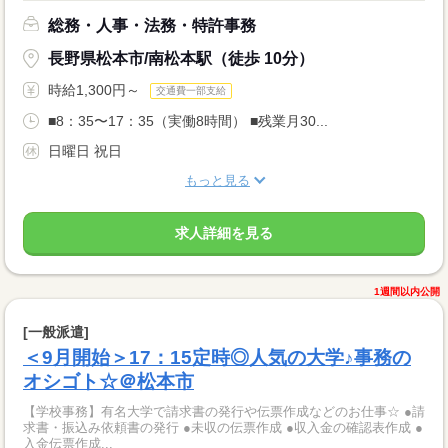
総務・人事・法務・特許事務
長野県松本市/南松本駅（徒歩 10分）
時給1,300円～
交通費一部支給
■8：35〜17：35（実働8時間） ■残業月30...
日曜日 祝日
もっと見る
求人詳細を見る
1週間以内公開
[一般派遣]
＜9月開始＞17：15定時◎人気の大学♪事務の
オシゴト☆＠松本市
【学校事務】有名大学で請求書の発行や伝票作成などのお仕事☆ ●請
求書・振込み依頼書の発行 ●未収の伝票作成 ●収入金の確認表作成 ●
入金伝票作成...