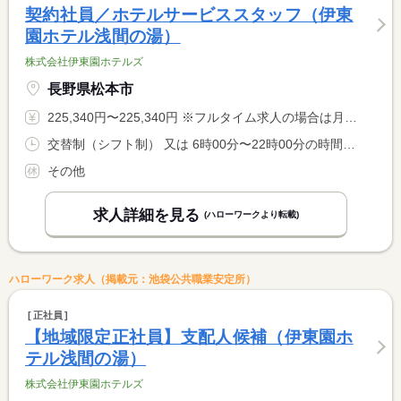
契約社員／ホテルサービススタッフ（伊東
園ホテル浅間の湯）
株式会社伊東園ホテルズ
長野県松本市
225,340円〜225,340円 ※フルタイム求人の場合は月額（換算額）、パート求人の場合は時間額を表示しています。
交替制（シフト制） 又は 6時00分〜22時00分の時間の間の8時間 就業時間に関する特記事項 シフト制（実働８時間） <BR> ※状況により、勤務時間が多少前後する場合があります。 <BR> ※シフトによって、出勤時間と退勤時間が多少異なります。
その他
求人詳細を見る
(ハローワークより転載)
ハローワーク求人（掲載元：池袋公共職業安定所）
正社員
【地域限定正社員】支配人候補（伊東園ホ
テル浅間の湯）
株式会社伊東園ホテルズ