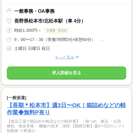
一般事務・OA事務
長野県松本市/北松本駅（車 4分）
時給1,300円～
交通費一部支給
9：00〜17：30（実働7時間3分/休憩60分） ...
土曜日 日曜日 祝日
もっと見る
求人詳細を見る
[一般派遣]
【長期＊松本市】週3日〜OK！箱詰めなどの軽
作業◆無料P有り
【食品工場で箱詰めや検品などの軽作業】 ・箱つめ、検品 ・出荷、
梱包、発送準備 ・機械の洗浄、清掃 【勤務日数】週3〜5日のシフト
制勤務 ※希望が...