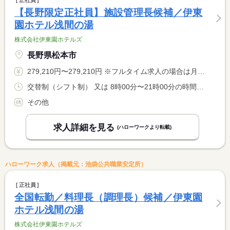
正社員
【長野限定正社員】施設管理長候補／伊東
園ホテル浅間の湯
株式会社伊東園ホテルズ
長野県松本市
279,210円〜279,210円 ※フルタイム求人の場合は月額（換算額）、パート求人の場合は時間額を表示しています。
交替制（シフト制） 又は 8時00分〜21時00分の時間の間の8時間 就業時間に関する特記事項 シフト制（実働８時間） <BR> ※状況により、勤務時間が多少前後する場合があります。
その他
求人詳細を見る
(ハローワークより転載)
ハローワーク求人（掲載元：池袋公共職業安定所）
正社員
全国転勤／料理長（調理長）候補／伊東園
ホテル浅間の湯
株式会社伊東園ホテルズ