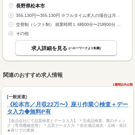
長野県松本市
355,130円〜355,130円 ※フルタイム求人の場合は月額（換算額）、パート求人の場合は時間額を表示しています。
交替制（シフト制） 就業時間１ 6時00分〜21時00分 就業時間に関する特記事項 シフト制（実働８時間） <BR> ６時〜９時、１６時〜２１時での勤務となります。 <BR> ※９時〜１６時迄は中抜け休憩です。 <BR> ※状況により、勤務時間が多少前後する場合があります。
その他
求人詳細を見る
(ハローワークより転載)
関連のおすすめ求人情報
1週間以内公開
[一般派遣]
《松本市／月収22万〜》座り作業◇検査＋デー
タ入力◆無料P有
【食品会社にて品質検査とデータ入力】 ＊完成品検査、菌のチェッ
ク（専用機械使用） ＊品質データ入力 ＊衛生備品補充・点検・発注
★座りでの業務...