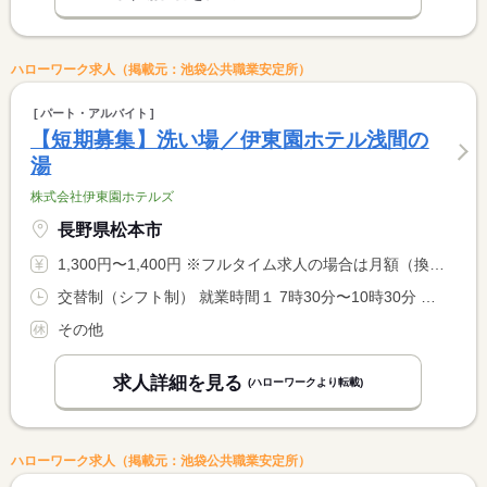
ハローワーク求人（掲載元：池袋公共職業安定所）
パート・アルバイト
【短期募集】洗い場／伊東園ホテル浅間の
湯
株式会社伊東園ホテルズ
長野県松本市
1,300円〜1,400円 ※フルタイム求人の場合は月額（換算額）、パート求人の場合は時間額を表示しています。
交替制（シフト制） 就業時間１ 7時30分〜10時30分 就業時間２ 18時00分〜22時30分 就業時間に関する特記事項 （１）＋（２）の勤務になる※（１）または（２）のいずれかも可 <BR> ※１０：３０〜１８：００は中抜け休憩 <BR> ※勤務時間は状況により多少前後する場合があり <BR> ※出勤時間や退勤時間は応相談 ※２２時以降は１８歳以上
その他
求人詳細を見る
(ハローワークより転載)
ハローワーク求人（掲載元：池袋公共職業安定所）