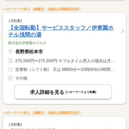
ハローワーク求人（掲載元：池袋公共職業安定所）
正社員
【全国転勤】サービススタッフ／伊東園ホ
テル浅間の湯
株式会社伊東園ホテルズ
長野県松本市
275,550円〜275,550円 ※フルタイム求人の場合は月額（換算額）、パート求人の場合は時間額を表示しています。
交替制（シフト制） 又は 6時00分〜22時00分の時間の間の8時間 就業時間に関する特記事項 シフト制（実働８時間） <BR> ※状況により、勤務時間が多少前後する場合があります。 <BR> ※シフトによって、出勤時間と退勤時間が多少異なります。
その他
求人詳細を見る
(ハローワークより転載)
ハローワーク求人（掲載元：池袋公共職業安定所）
正社員