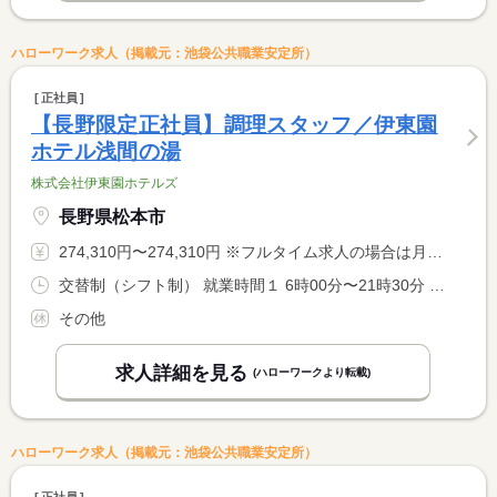
ハローワーク求人（掲載元：池袋公共職業安定所）
正社員
【長野限定正社員】調理スタッフ／伊東園
ホテル浅間の湯
株式会社伊東園ホテルズ
長野県松本市
274,310円〜274,310円 ※フルタイム求人の場合は月額（換算額）、パート求人の場合は時間額を表示しています。
交替制（シフト制） 就業時間１ 6時00分〜21時30分 就業時間に関する特記事項 シフト制（実働８時間） <BR> ６時〜９時半、１７時〜２１時半での勤務となります。 <BR> ※９時半〜１７時迄は中抜け休憩です。 <BR> ※状況により、勤務時間が多少前後する場合があります。
その他
求人詳細を見る
(ハローワークより転載)
ハローワーク求人（掲載元：池袋公共職業安定所）