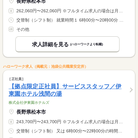
長野県松本市
262,060円〜262,060円 ※フルタイム求人の場合は月額（換算額）、パート求人の場合は時間額を表示しています。
交替制（シフト制） 就業時間１ 6時00分〜20時00分 就業時間に関する特記事項 シフト制（実働８時間） <BR> ６時〜１０時、１６時〜２０時での勤務となります。 <BR> ※１０時〜１６時迄は中抜け休憩です。 <BR> ※状況により、勤務時間が多少前後する場合があります。
その他
求人詳細を見る
(ハローワークより転載)
ハローワーク求人（掲載元：池袋公共職業安定所）
正社員
【拠点限定正社員】サービススタッフ／伊
東園ホテル浅間の湯
株式会社伊東園ホテルズ
長野県松本市
243,700円〜243,700円 ※フルタイム求人の場合は月額（換算額）、パート求人の場合は時間額を表示しています。
交替制（シフト制） 又は 6時00分〜22時00分の時間の間の8時間 就業時間に関する特記事項 シフト制（実働８時間） <BR> ※状況により、勤務時間が多少前後する場合があります。 <BR> ※シフトによって、出勤時間と退勤時間が多少異なります。