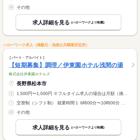
その他
求人詳細を見る
(ハローワークより転載)
ハローワーク求人（掲載元：池袋公共職業安定所）
パート・アルバイト
【短期募集】調理／伊東園ホテル浅間の湯
株式会社伊東園ホテルズ
長野県松本市
1,500円〜1,500円 ※フルタイム求人の場合は月額（換算額）、パート求人の場合は時間額を表示しています。
交替制（シフト制） 就業時間１ 6時00分〜10時00分 就業時間２ 16時00分〜21時00分 就業時間に関する特記事項 （１）＋（２）の時間帯の間で８時間勤務 <BR> ※（１）または（２）のいずれかも可 ※１０：００〜１６：００ <BR> は中抜け休憩 ※勤務時間は状況により多少前後する場合があり <BR> ※出勤時間や退勤時間は応相談
その他
求人詳細を見る
(ハローワークより転載)