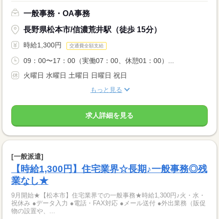
一般事務・OA事務
長野県松本市/信濃荒井駅（徒歩 15分）
時給1,300円
交通費全額支給
09：00〜17：00（実働07：00、休憩01：00）...
火曜日 水曜日 土曜日 日曜日 祝日
もっと見る
求人詳細を見る
[一般派遣]
【時給1,300円】住宅業界☆長期♪一般事務◎残
業なし★
9月開始★【松本市】住宅業界での一般事務★時給1,300円♪火・水・
祝休み ●データ入力 ●電話・FAX対応 ●メール送付 ●外出業務（販促
物の設置や、...