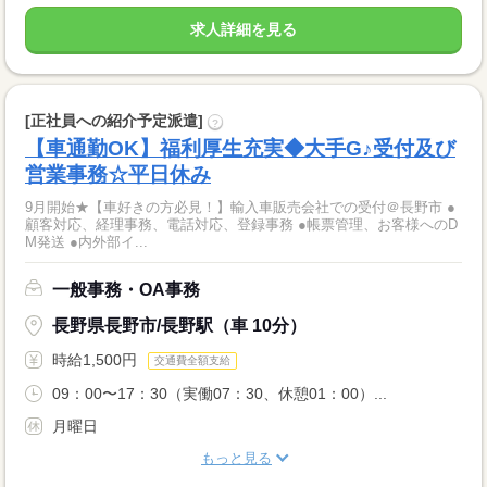
求人詳細を見る
[正社員への紹介予定派遣]
?
【車通勤OK】福利厚生充実◆大手G♪受付及び
営業事務☆平日休み
9月開始★【車好きの方必見！】輸入車販売会社での受付＠長野市 ●
顧客対応、経理事務、電話対応、登録事務 ●帳票管理、お客様へのD
M発送 ●内外部イ...
一般事務・OA事務
長野県長野市/長野駅（車 10分）
時給1,500円
交通費全額支給
09：00〜17：30（実働07：30、休憩01：00）...
月曜日
もっと見る