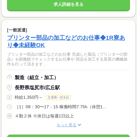
求人詳細を見る
[一般派遣]
プリンター部品の加工などのお仕事◆1R寮あ
り◆未経験OK
プリンター部品の加工などのお仕事 完成した製品（プリンターの部
品）を顕微鏡でチェックするお仕事や 部品を加工する装置の機械操
作を行って頂きます...
製造（組立・加工）
長野県塩尻市/広丘駅
時給1,350円～
交通費一部支給
［1］08：30〜17：15 稼働時間7.75h（休憩1...
４勤２休 ※休日は毎週1日以上
もっと見る