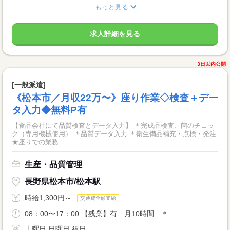
もっと見る
求人詳細を見る
3日以内公開
[一般派遣]
《松本市／月収22万〜》座り作業◇検査＋デー
タ入力◆無料P有
【食品会社にて品質検査とデータ入力】 ＊完成品検査、菌のチェッ
ク（専用機械使用） ＊品質データ入力 ＊衛生備品補充・点検・発注
★座りでの業務...
生産・品質管理
長野県松本市/松本駅
時給1,300円～
交通費全額支給
08：00〜17：00 【残業】有 月10時間 ＊...
土曜日 日曜日 祝日