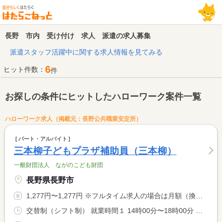
長野 市内 受け付け 求人 派遣の求人募集
派遣スタッフ活躍中に関する求人情報を見てみる
6
ヒット件数：
件
お探しの条件にヒットしたハローワーク案件一覧
ハローワーク求人（掲載元：長野公共職業安定所）
パート・アルバイト
三本柳子どもプラザ補助員（三本柳）
一般財団法人 ながのこども財団
長野県長野市
1,277円〜1,277円 ※フルタイム求人の場合は月額（換算額）、パート求人の場合は時間額を表示しています。
交替制（シフト制） 就業時間１ 14時00分〜18時00分 又は 8時00分〜18時00分の時間の間の5時間程度 就業時間に関する特記事項 就業時間は、シフトにより、延長する場合があります。 <BR> 詳細は、面接時に説明します。 <BR> 学校休業日は、８時〜１８時の間の５時間程度勤務