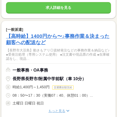
求人詳細を見る
[一般派遣]
【高時給】1400円から〜♪事務作業＆決まった
顧客への配送など
【長野市大豆島】動きもアリ◎資材発注などの事務作業＆納品など♪
●受発注処理（専用システム使用） ●注文書や現品票の作成 ●在庫確
認をし、現品...
一般事務・OA事務
長野県長野市/附属中学前駅（車 10分）
時給1,400円～1,450円
交通費全額支給
08：50〜17：30（実働07：40、休憩01：00）...
土曜日 日曜日 祝日
もっと見る