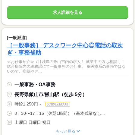
求人詳細を見る
[一般派遣]
［一般事務］ デスクワーク中心◎電話の取次
ぎ・事務補助
≪お仕事紹介≫ 7月以降の飯山市内の求人！ 就業中の方も相談可！
総合病院内の総務課にて一般事務のお仕事。 ※医療系の事務ではな
いので、病院やク...
一般事務・OA事務
長野県飯山市/飯山駅（徒歩 5分）
時給1,250円～
交通費全額支給
8：30〜17：15（休憩1時間）（基本残業なし...
土曜日 日曜日 祝日
もっと見る