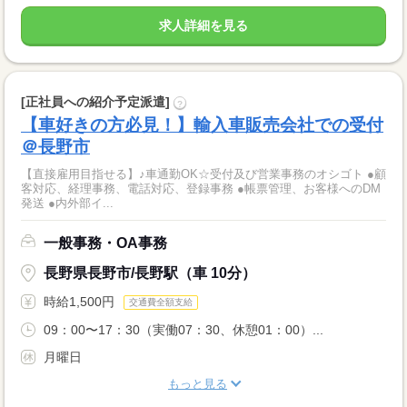
求人詳細を見る
[正社員への紹介予定派遣]
?
【車好きの方必見！】輸入車販売会社での受付
＠長野市
【直接雇用目指せる】♪車通勤OK☆受付及び営業事務のオシゴト ●顧
客対応、経理事務、電話対応、登録事務 ●帳票管理、お客様へのDM
発送 ●内外部イ...
一般事務・OA事務
長野県長野市/長野駅（車 10分）
時給1,500円
交通費全額支給
09：00〜17：30（実働07：30、休憩01：00）...
月曜日
もっと見る