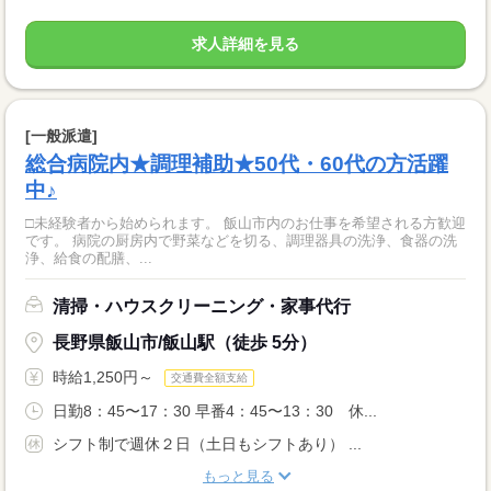
求人詳細を見る
[一般派遣]
総合病院内★調理補助★50代・60代の方活躍
中♪
□未経験者から始められます。 飯山市内のお仕事を希望される方歓迎
です。 病院の厨房内で野菜などを切る、調理器具の洗浄、食器の洗
浄、給食の配膳、...
清掃・ハウスクリーニング・家事代行
長野県飯山市/飯山駅（徒歩 5分）
時給1,250円～
交通費全額支給
日勤8：45〜17：30 早番4：45〜13：30 休...
シフト制で週休２日（土日もシフトあり） ...
もっと見る