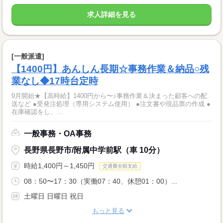
求人詳細を見る
[一般派遣]
【1400円】あんしん長期☆事務作業＆納品○残
業なし◆17時台定時
9月開始★【高時給】1400円から〜♪事務作業＆決まった顧客への配
送など ●受発注処理（専用システム使用） ●注文書や現品票の作成 ●
在庫確認をし、...
一般事務・OA事務
長野県長野市/附属中学前駅（車 10分）
時給1,400円～1,450円
交通費全額支給
08：50〜17：30（実働07：40、休憩01：00）...
土曜日 日曜日 祝日
もっと見る