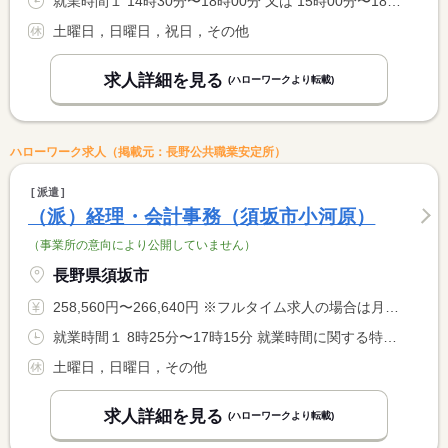
就業時間１ 14時30分〜18時00分 又は 15時00分〜18時30分の時間の間の3時間程度 就業時間に関する特記事項 小学校の長期休暇については、時間を伸ばして働くことも可能です <BR> 。（午前中等、時間の変更も可能です）
土曜日，日曜日，祝日，その他
求人詳細を見る
(ハローワークより転載)
ハローワーク求人（掲載元：長野公共職業安定所）
派遣
（派）経理・会計事務（須坂市小河原）
（事業所の意向により公開していません）
長野県須坂市
258,560円〜266,640円 ※フルタイム求人の場合は月額（換算額）、パート求人の場合は時間額を表示しています。
就業時間１ 8時25分〜17時15分 就業時間に関する特記事項 ９：３０〜１６：３０等の時短勤務も可能
土曜日，日曜日，その他
求人詳細を見る
(ハローワークより転載)