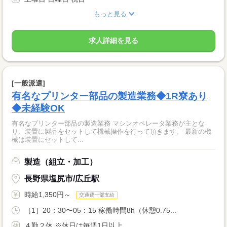
もっと見る
求人詳細を見る
[一般派遣]
有名なプリンター部品の製造業務◆1R寮あり
◆未経験OK
有名なプリンター部品の製造業務 マシンオペレータ業務が主とな
り、装置に製品をセットして機械操作を行って頂きます。 最新の機
械は装置にセットして...
製造（組立・加工）
長野県塩尻市/広丘駅
時給1,350円～
交通費一部支給
［1］20：30〜05：15 稼働時間8h（休憩0.75...
４勤２休 ※休日は毎週1日以上