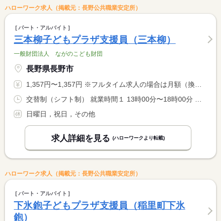
ハローワーク求人（掲載元：長野公共職業安定所）
パート・アルバイト
三本柳子どもプラザ支援員（三本柳）
一般財団法人 ながのこども財団
長野県長野市
1,357円〜1,357円 ※フルタイム求人の場合は月額（換算額）、パート求人の場合は時間額を表示しています。
交替制（シフト制） 就業時間１ 13時00分〜18時00分 又は 8時00分〜18時00分の時間の間の5時間程度 就業時間に関する特記事項 就業時間は、シフトにより、延長する場合があります。 <BR> 詳細は、面接時に説明します。 <BR> 学校休業日は、８時〜１８時の間の５時間程度勤務
日曜日，祝日，その他
求人詳細を見る
(ハローワークより転載)
ハローワーク求人（掲載元：長野公共職業安定所）
パート・アルバイト
下氷鉋子どもプラザ支援員（稲里町下氷
鉋）