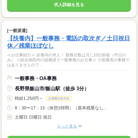
求人詳細を見る
[一般派遣]
【扶養内】一般事務・電話の取次ぎ／土日祝日
休／残業ほぼなし
≪お仕事紹介≫ 扶養内の求人！ 勤務日数は月に10日前後（平日の
み） ☆総合病院内の総務課で一般事務のお仕事☆ ※医療系の事務で
はありませんので...
一般事務・OA事務
長野県飯山市/飯山駅（徒歩 3分）
時給1,250円～
交通費全額支給
8：30〜17：15（休憩1時間）（基本残業なし...
土曜日 日曜日 祝日
もっと見る