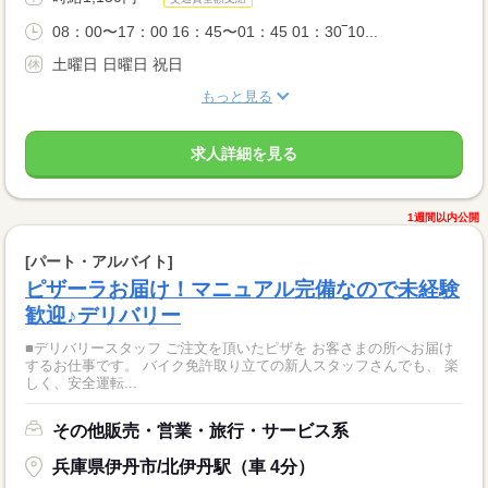
08：00〜17：00 16：45〜01：45 01：30‾10...
土曜日 日曜日 祝日
もっと見る
求人詳細を見る
1週間以内公開
[パート・アルバイト]
ピザーラお届け！マニュアル完備なので未経験
歓迎♪デリバリー
■デリバリースタッフ ご注文を頂いたピザを お客さまの所へお届け
するお仕事です。 バイク免許取り立ての新人スタッフさんでも、 楽
しく、安全運転...
その他販売・営業・旅行・サービス系
兵庫県伊丹市/北伊丹駅（車 4分）