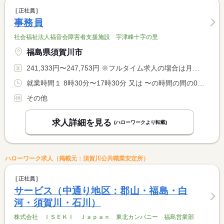
正社員
事務員
社会福祉法人福音会障害者支援施設 宇津峰十字の里
福島県須賀川市
241,333円〜247,753円 ※フルタイム求人の場合は月額（換算額）、パート求人の場合は時間額を表示しています。
就業時間１ 8時30分〜17時30分 又は 〜の時間の間の0時間以上
その他
求人詳細を見る
(ハローワークより転載)
ハローワーク求人（掲載元：須賀川公共職業安定所）
正社員
サービス（中通り地区：郡山・福島・白
河・須賀川・石川）
株式会社 ＩＳＥＫＩ Ｊａｐａｎ 東北カンパニー 福島営業部