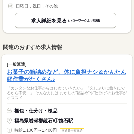
日曜日，祝日，その他
求人詳細を見る
(ハローワークより転載)
関連のおすすめ求人情報
[一般派遣]
お菓子の箱詰めなど、体に負担ナシ＆かんたん
軽作業がたくさん♪
「カンタンなお仕事からはじめていきたい」 「久しぶりに働きにで
るから不安…」 そんな方には おかしの”箱詰め”や”仕分け”のお仕事が
オススメ...
梱包・仕分け・検品
福島県岩瀬郡鏡石町/鏡石駅
時給1,100円～1,400円
交通費全額支給