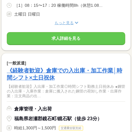
［1］08：15〜17：20 稼働時間8h（休憩1.08...
土曜日 日曜日
もっと見る
求人詳細を見る
[一般派遣]
《経験者歓迎》倉庫での入出庫・加工作業│時
間シフト×土日祝休
【経験者歓迎】入出庫・加工作業◎時間シフト勤務土日祝休み ●鋼管
の入出庫・入庫作業：倉庫に搬入された鋼管の荷卸し作業・出庫作
業：注文商品の出...
倉庫管理・入出荷
福島県岩瀬郡鏡石町/鏡石駅（徒歩 23分）
時給1,300円～1,500円
交通費全額支給