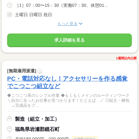
［1］07：00〜15：30（実働07：30、休憩01...
土曜日 日曜日 祝日
もっと見る
求人詳細を見る
1週間以内公開
[無期雇用派遣]
?
PC・電話対応なし！アクセサリーを作る感覚
でこつこつ組立など
◆こつこつ系のシンプル作業 ◆もくもくメインのルーティンワーク
＼自分に合ったお仕事が見つかります！たとえば…／ ◎組立・梱包
→完成品をプ...
製造（組立・加工）
福島県岩瀬郡鏡石町