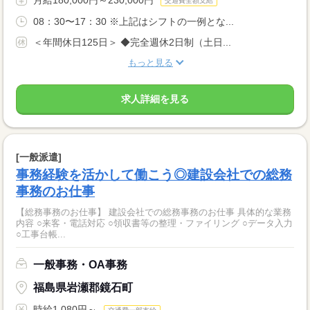
月給180,000円～230,000円
交通費全額支給
08：30〜17：30 ※上記はシフトの一例とな...
＜年間休日125日＞ ◆完全週休2日制（土日...
もっと見る
求人詳細を見る
[一般派遣]
事務経験を活かして働こう◎建設会社での総務
事務のお仕事
【総務事務のお仕事】 建設会社での総務事務のお仕事 具体的な業務
内容 ○来客・電話対応 ○領収書等の整理・ファイリング ○データ入力
○工事台帳...
一般事務・OA事務
福島県岩瀬郡鏡石町
時給1,080円～