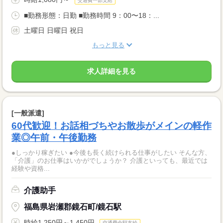
交通費一部支給
■勤務形態：日勤 ■勤務時間 9：00〜18：...
土曜日 日曜日 祝日
もっと見る
求人詳細を見る
[一般派遣]
60代歓迎！お話相づちやお散歩がメインの軽作
業◎午前・午後勤務
●しっかり稼ぎたい ●今後も長く続けられる仕事がしたい そんな方、
「介護」のお仕事はいかがでしょうか？ 介護といっても、最近では
経験や資格...
介護助手
福島県岩瀬郡鏡石町/鏡石駅
時給1,250円～1,450円
交通費全額支給