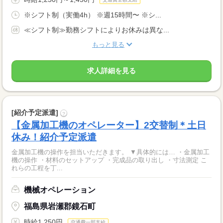
※シフト制（実働4h） ※週15時間〜 ※シ...
≪シフト制≫勤務シフトによりお休みは異な...
もっと見る
求人詳細を見る
[紹介予定派遣]
?
【金属加工機のオペレーター】2交替制＊土日
休み！紹介予定派遣
金属加工機の操作を担当いただきます。 ▼具体的には… ・金属加工
機の操作 ・材料のセットアップ ・完成品の取り出し ・寸法測定 こ
れらの工程を丁...
機械オペレーション
福島県岩瀬郡鏡石町
時給1,250円
交通費一部支給