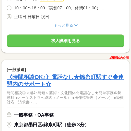
10：00〜18：00（実働07：00、休憩01：00）...
土曜日 日曜日 祝日
もっと見る
求人詳細を見る
1週間以内公開
[一般派遣]
《時間相談OK♪》電話なし★錦糸町駅すぐ◆連
盟内のサポート☆
時間相談◎＜週4×時短＞芸術・文化団体☆電話なし★簡単事務＠錦
糸町 ●オーケストラへ連絡（メール） ●著作権管理（メール） ●経費
対応（請求書・...
一般事務・OA事務
東京都墨田区/錦糸町駅（徒歩 3分）