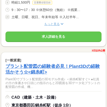
時給1,500円
交通費全額支給
9：30〜17：30 ※休憩60分（無給） ※残業...
土曜、日曜、祝日、年末年始等 ※入社半年...
もっと見る
求人詳細を見る
3日以内公開
[一般派遣]
プラント配管図の経験者必見！Plant3Dの経験
活かそう☆<錦糸町>
Plant3Dでプラント配管図の3Dモデル作成♪ ＜錦糸町駅すぐ> ●社員
の方の朱書きや口頭にの指示のもと2D図面を3Dデータ化プラントの
配管図の作成、機...
CAD（建築・土木・設備）
東京都墨田区/錦糸町駅（徒歩 1分）