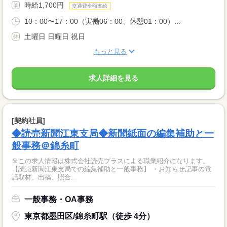
時給1,700円
交通費全額支給
10：00〜17：00（実働06：00、休憩01：00）...
土曜日 日曜日 祝日
もっと見る
求人詳細を見る
[契約社員]
◆読売新聞江東支局◆新聞紙面の編集補助と一
般事務＠錦糸町
※この求人情報は株式会社読売プラスによる職業紹介になります。
【読売新聞江東支局での編集補助と一般事務】 ・お知らせ記事の電
話取材、出稿、照合...
一般事務・OA事務
東京都墨田区/錦糸町駅（徒歩 4分）