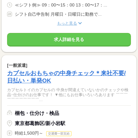
≪シフト例≫ 09：00〜15：00 13：00〜17：...
シフト自己申告制 月曜日・日曜日に勤務で...
もっと見る
求人詳細を見る
[一般派遣]
カプセルおもちゃの中身チェック＊来社不要/
日払い・単発OK
カプセルトイのカプセルの 中身が間違えていないかのチェックや検
品･仕分けのお仕事です！ ▼他にもお仕事いろいろあります ￣￣￣
￣￣￣￣￣￣￣￣...
梱包・仕分け・検品
東京都葛飾区/新小岩駅
時給1,500円～
交通費一部支給