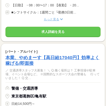
【日勤】 ・08：00〜17：00 【夜勤】 ・20...
■シフトサイクル：1週間ごと └勤務3日前...
もっと見る
求人詳細を見る
[パート・アルバイト]
本業、やめまーす【高日給17040円】効率よく
稼げる/即面接
／ 交通誘導スタッフ大募集！ ＼ Q.働く場所は？ 工事現場や駐車
場、イベント会場など。 ※国際的なスポーツ大会の警備も 行って
いました！ Q.交...
警備・交通誘導
東京都葛飾区/亀有駅
日給14,500円～