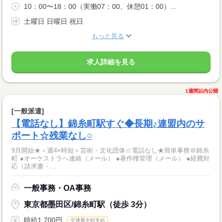
10：00〜18：00（実働07：00、休憩01：00）...
土曜日 日曜日 祝日
もっと見る
求人詳細を見る
1週間以内公開
[一般派遣]
【電話なし】錦糸町駅すぐ◆長期♪連盟内のサ
ポート☆残業なし○
9月開始★＜週4×時短＞芸術・文化団体☆電話なし★簡単事務＠錦糸
町 ●オーケストラへ連絡（メール） ●著作権管理（メール） ●経費対
応（請求書・...
一般事務・OA事務
東京都墨田区/錦糸町駅（徒歩 3分）
時給1,700円
交通費全額支給