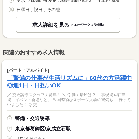
変形労働時間制 変形労働時間制の単位 １年単位 就業時間１ 9時00分〜19時00分 就業時間２ 7時30分〜17時30分 就業時間に関する特記事項 交代制 休憩１２０分 <BR> 【１】【２】は交代で週にそれぞれ２〜３日あります。
日曜日，祝日，その他
求人詳細を見る
(ハローワークより転載)
関連のおすすめ求人情報
[パート・アルバイト]
「警備の仕事が生活リズムに」60代の方活躍中
◎週1日・日払いOK
／ 交通誘導スタッフ大募集！ ＼ Q.働く場所は？ 工事現場や駐車
場、イベント会場など。 ※国際的なスポーツ大会の警備も 行って
いました！ Q.交...
警備・交通誘導
東京都葛飾区/京成立石駅
日給14,500円～