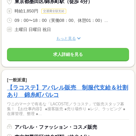
東京都墨田区/錦糸町駅（徒歩 4分）
時給1,850円
交通費全額支給
09：00〜18：00（実働08：00、休憩01：00）...
土曜日 日曜日 祝日
もっと見る
求人詳細を見る
[一般派遣]
【ラコステ】アパレル販売 制服代支給＆社割
あり 錦糸町パルコ
ワニのマークで有名な「LACOSTE／ラコステ」で販売スタッフ募
集！ 【お仕事内容】 ●接客販売 ●売り場作り ●レジ、ラッピング ●
在庫管理、整理 ●...
アパレル・ファッション・コスメ販売