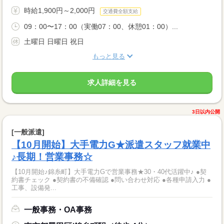
時給1,900円～2,000円
交通費全額支給
09：00〜17：00（実働07：00、休憩01：00）...
土曜日 日曜日 祝日
もっと見る
求人詳細を見る
3日以内公開
[一般派遣]
【10月開始】大手電力G★派遣スタッフ就業中
♪長期！営業事務☆
【10月開始♪錦糸町】大手電力Gで営業事務★30・40代活躍中♪ ●契
約書チェック ●契約書の不備確認 ●問い合わせ対応 ●各種申請入力 ●
工事、設備発...
一般事務・OA事務