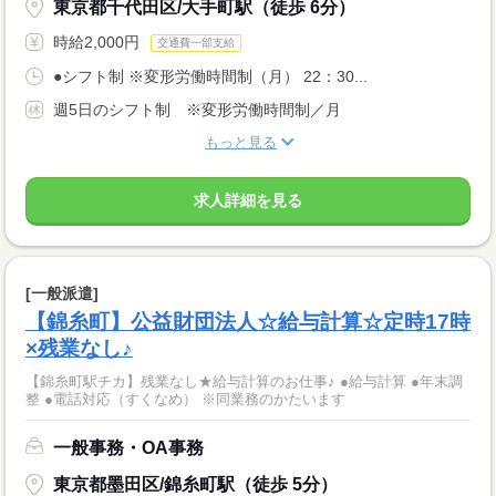
東京都千代田区/大手町駅（徒歩 6分）
時給2,000円
交通費一部支給
●シフト制 ※変形労働時間制（月） 22：30...
週5日のシフト制 ※変形労働時間制／月
もっと見る
求人詳細を見る
[一般派遣]
【錦糸町】公益財団法人☆給与計算☆定時17時
×残業なし♪
【錦糸町駅チカ】残業なし★給与計算のお仕事♪ ●給与計算 ●年末調
整 ●電話対応（すくなめ） ※同業務のかたいます
一般事務・OA事務
東京都墨田区/錦糸町駅（徒歩 5分）