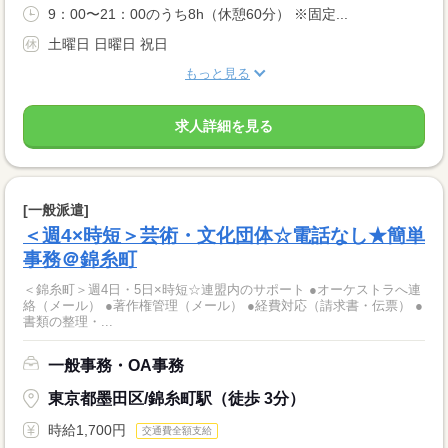
9：00〜21：00のうち8h（休憩60分） ※固定...
土曜日 日曜日 祝日
もっと見る
求人詳細を見る
[一般派遣]
＜週4×時短＞芸術・文化団体☆電話なし★簡単
事務＠錦糸町
＜錦糸町＞週4日・5日×時短☆連盟内のサポート ●オーケストラへ連
絡（メール） ●著作権管理（メール） ●経費対応（請求書・伝票） ●
書類の整理・...
一般事務・OA事務
東京都墨田区/錦糸町駅（徒歩 3分）
時給1,700円
交通費全額支給