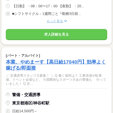
【日勤】 ・08：00〜17：00 【夜勤】 ・20...
■シフトサイクル：1週間ごと └勤務3日前...
もっと見る
求人詳細を見る
[パート・アルバイト]
本業、やめまーす【高日給17040円】効率よく
稼げる/即面接
／ 交通誘導スタッフ大募集！ ＼ Q.働く場所は？ 工事現場や駐車
場、イベント会場など。 ※国際的なスポーツ大会の警備も 行って
いました！ Q.交...
警備・交通誘導
東京都港区/神谷町駅
日給14,500円～