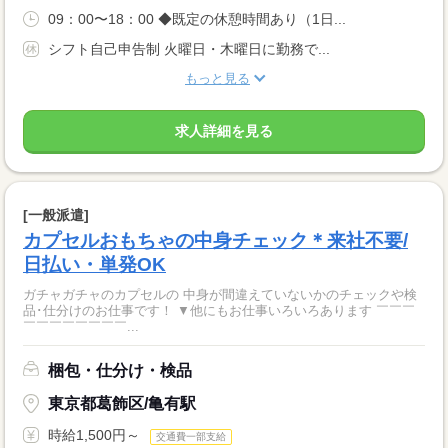
09：00〜18：00 ◆既定の休憩時間あり（1日...
シフト自己申告制 火曜日・木曜日に勤務で...
もっと見る
求人詳細を見る
[一般派遣]
カプセルおもちゃの中身チェック＊来社不要/
日払い・単発OK
ガチャガチャのカプセルの 中身が間違えていないかのチェックや検
品･仕分けのお仕事です！ ▼他にもお仕事いろいろあります ￣￣￣
￣￣￣￣￣￣￣￣...
梱包・仕分け・検品
東京都葛飾区/亀有駅
時給1,500円～
交通費一部支給