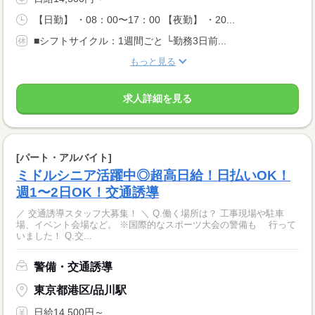
【日勤】 ・08：00〜17：00 【夜勤】 ・20...
■シフトサイクル：1週間ごと └勤務3日前...
もっと見る
求人詳細を見る
[パート・アルバイト]
ミドルシニア活躍中◎超高日給！日払いOK！
週1〜2日OK！交通誘導
／ 交通誘導スタッフ大募集！ ＼ Q.働く場所は？ 工事現場や駐車
場、イベント会場など。 ※国際的なスポーツ大会の警備も 行って
いました！ Q.交...
警備・交通誘導
東京都港区/品川駅
日給14,500円～