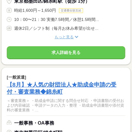
東京都墨田区/錦糸町駅（徒歩 1分）
時給1,600円～1,650円
交通費全額支給
10：00〜21：30 実働7.5時間／休憩1.5時間...
週休2日／シフト制（毎月お休み希望が出せ...
もっと見る
求人詳細を見る
[一般派遣]
【8月】★人気の財団法人★助成金申請の受
付・審査業務◆錦糸町
＜審査業務＞ ・助成金申請に関する問合せ対応 ・申請書類の受付お
よび内容確認 ・申請データの入力・整理 ・助成金申請書類や添付資
料の審査業務 ・...
一般事務・OA事務