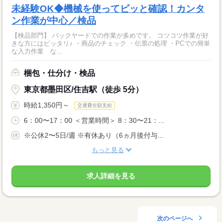
未経験OK◆機械を使ってピッと確認！カンタ
ン作業が中心／検品
【検品部門】 バックヤードでの作業が多めです。 コツコツ作業が好
きな方にはピッタリ♪ ・商品のチェック ・伝票の処理 ・PCでの簡単
な入力作業 な...
梱包・仕分け・検品
東京都墨田区/住吉駅（徒歩 5分）
時給1,350円～
交通費全額支給
6：00〜17：00 ＜営業時間＞ 8：30〜21：...
※公休2〜5日/週 ※有休あり（6ヵ月後付与...
もっと見る
求人詳細を見る
次のページへ