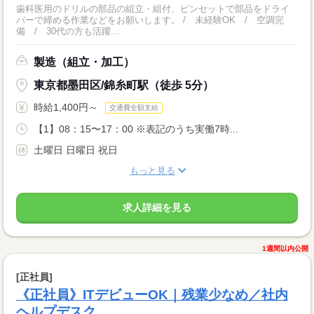
歯科医用のドリルの部品の組立・組付、ピンセットで部品をドライ
バーで締める作業などをお願いします。 / 未経験OK / 空調完
備 / 30代の方も活躍...
製造（組立・加工）
東京都墨田区/錦糸町駅（徒歩 5分）
時給1,400円～
交通費全額支給
【1】08：15〜17：00 ※表記のうち実働7時...
土曜日 日曜日 祝日
もっと見る
求人詳細を見る
1週間以内公開
[正社員]
《正社員》ITデビューOK｜残業少なめ／社内
ヘルプデスク