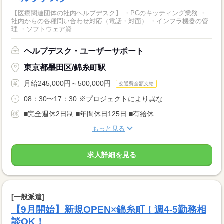
【医療関連団体の社内ヘルプデスク】 ・PCのキッティング業務 ・
社内からの各種問い合わせ対応（電話・対面） ・インフラ機器の管
理 ・ソフトウェア資...
ヘルプデスク・ユーザーサポート
東京都墨田区/錦糸町駅
月給245,000円～500,000円
交通費全額支給
08：30〜17：30 ※プロジェクトにより異な...
■完全週休2日制 ■年間休日125日 ■有給休...
もっと見る
求人詳細を見る
[一般派遣]
【9月開始】新規OPEN×錦糸町！週4-5勤務相
談OK！