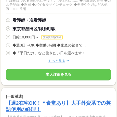
介護施設での看護のお仕事です。 具体的には… ◆内服薬の管理 ◆カ
ルテ記録 ◆巡回 ◆バイタルサインチェック ◆発疹やケガなどの処
置…etc. 注射...
看護師・准看護師
東京都墨田区/錦糸町駅
日給18,800円～
交通費全額支給
◆週3日〜OK ◆実働6時間 ◆家庭の都合で...
◆「平日だけ」など働きたい日を選べます！...
もっと見る
求人詳細を見る
[一般派遣]
【週2在宅OK！＊食堂あり】大手外資系での英
語使用の経理！