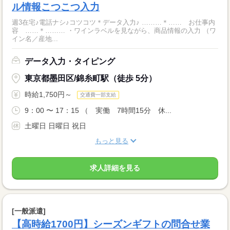
ル情報こつこつ入力
週3在宅♪電話ナシ♪コツコツ＊データ入力♪ ………＊…… お仕事内
容 ……＊……… ・ワインラベルを見ながら、商品情報の入力 （ワ
イン名／産地...
データ入力・タイピング
東京都墨田区/錦糸町駅（徒歩 5分）
時給1,750円～
交通費一部支給
9：00 〜 17：15 （ 実働 7時間15分 休...
土曜日 日曜日 祝日
もっと見る
求人詳細を見る
[一般派遣]
【高時給1700円】シーズンギフトの問合せ業