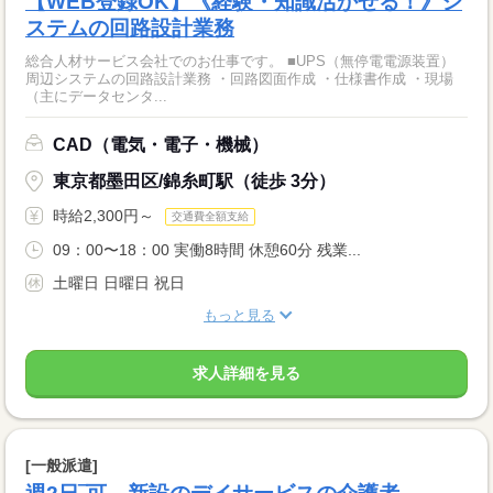
【WEB登録OK】《経験・知識活かせる！》シ
ステムの回路設計業務
総合人材サービス会社でのお仕事です。 ■UPS（無停電電源装置）
周辺システムの回路設計業務 ・回路図面作成 ・仕様書作成 ・現場
（主にデータセンタ...
CAD（電気・電子・機械）
東京都墨田区/錦糸町駅（徒歩 3分）
時給2,300円～
交通費全額支給
09：00〜18：00 実働8時間 休憩60分 残業...
土曜日 日曜日 祝日
もっと見る
求人詳細を見る
[一般派遣]