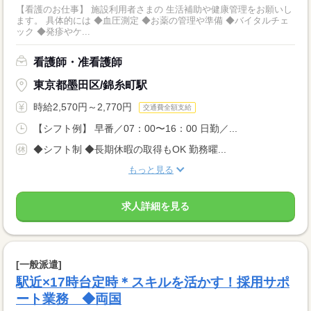
【看護のお仕事】 施設利用者さまの 生活補助や健康管理をお願いし
ます。 具体的には ◆血圧測定 ◆お薬の管理や準備 ◆バイタルチェ
ック ◆発疹やケ...
看護師・准看護師
東京都墨田区/錦糸町駅
時給2,570円～2,770円
交通費全額支給
【シフト例】 早番／07：00〜16：00 日勤／...
◆シフト制 ◆長期休暇の取得もOK 勤務曜...
もっと見る
求人詳細を見る
[一般派遣]
駅近×17時台定時＊スキルを活かす！採用サポ
ート業務 ◆両国