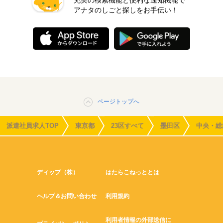
充実の検索機能と便利な通知機能で
アナタのしごと探しをお手伝い！
ページトップへ
派遣社員求人TOP
東京都
23区すべて
墨田区
中央・総
ディップ（株）
はたらこねっととは
ヘルプ＆お問い合わせ
利用規約
利用者情報の外部送信に