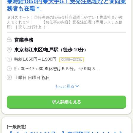
◆時給1850円◆大手G！受発注処理など★同業
務者も在籍＊
９月スタート！◎特殊鋼の販売会社◎質問しやすい！先輩社員が教
えてくれます！ 【お仕事の内容】受発注処理（専用システム使
用）｜売り上げ計上（...
営業事務
東京都江東区/亀戸駅（徒歩 10分）
時給1,850円～1,900円
交通費一部支給
9：00〜17：30 ※休憩は５５分。 ※９時３...
土曜日 日曜日 祝日
もっと見る
求人詳細を見る
[一般派遣]