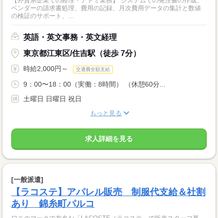
【外資系企業での経理・アドミ業務】 システムでの発注書の作成、
ベンダーの請求書処理、費用の記録、月次費用データの集計と数値
の検証のサポート、...
英語・英文事務・英文経理
東京都江東区/住吉駅（徒歩 7分）
時給2,000円～
交通費全額支給
9：00〜18：00（実働：8時間） （休憩60分...
土曜日 日曜日 祝日
もっと見る
求人詳細を見る
[一般派遣]
【ラコステ】アパレル販売 制服代支給＆社割
あり 錦糸町パルコ