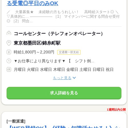
る受電◎平日のみOK
／ 大量募集★ 未経験の方もうれしい！ 高時給スタート◎ ＼
▽具体的に… ―――――― ［1］ マイナンバーに関する問合せ受付
◎ ［2］ 問合...
コールセンター（テレフォンオペレーター）
東京都墨田区/錦糸町駅
時給1,800円～2,200円
交通費一部支給
▼お仕事により異なります▼ 【 シフト例...
月曜日 火曜日 水曜日 木曜日 金曜日 土曜日 日曜日 祝日
もっと見る
求人詳細を見る
1週間以内公開
[一般派遣]