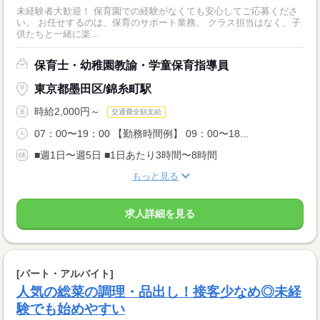
未経験者大歓迎！ 保育園での経験がなくても安心してご応募くださ
い。 お任せするのは、保育のサポート業務。 クラス担当はなく、子
供たちと一緒に楽...
保育士・幼稚園教諭・学童保育指導員
東京都墨田区/錦糸町駅
時給2,000円～
交通費全額支給
07：00〜19：00 【勤務時間例】 09：00〜18...
■週1日〜週5日 ■1日あたり3時間〜8時間
もっと見る
求人詳細を見る
[パート・アルバイト]
人気の総菜の調理・品出し！接客少なめ◎未経
験でも始めやすい