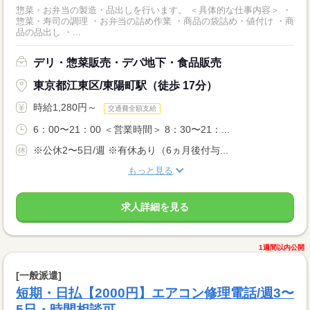
惣菜・お弁当の製造・品出しを行います。 ＜具体的な仕事内容＞ ・
惣菜・寿司の調理 ・お弁当の詰め作業 ・商品の袋詰め・値付け ・商
品の品出し ・...
デリ・惣菜販売・デパ地下・食品販売
東京都江東区/東陽町駅（徒歩 17分）
時給1,280円～
交通費全額支給
6：00〜21：00 ＜営業時間＞ 8：30〜21：...
※公休2〜5日/週 ※有休あり（6ヵ月後付与...
もっと見る
求人詳細を見る
1週間以内公開
[一般派遣]
短期・日払【2000円】エアコン修理電話/週3〜
5日・時間相談可