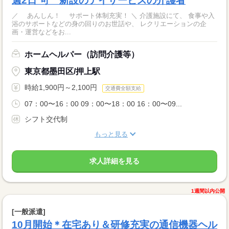
週2日‾可 新設のデイサービスの介護者
／ あんしん！ サポート体制充実！ ＼ 介護施設にて、 食事や入
浴のサポートなどの身の回りのお世話や、 レクリエーションの企
画・運営などをお...
ホームヘルパー（訪問介護等）
東京都墨田区/押上駅
時給1,900円～2,100円
交通費全額支給
07：00〜16：00 09：00〜18：00 16：00〜09...
シフト交代制
もっと見る
求人詳細を見る
1週間以内公開
[一般派遣]
10月開始＊在宅あり＆研修充実の通信機器ヘル