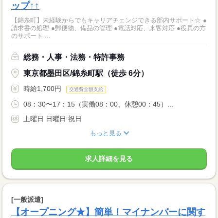
ップ↑↑
【錦糸町】未経験からでもキャリアチェンジできる部内サポート☆ ●
請求書の処理 ●郵便物、備品の管理 ●電話対応、来客対応 ●役員の方
のサポート ...
総務・人事・法務・特許事務
東京都墨田区/錦糸町駅（徒歩 6分）
時給1,700円
交通費全額支給
08：30〜17：15（実働08：00、休憩00：45）...
土曜日 日曜日 祝日
もっと見る
求人詳細を見る
[一般派遣]
【オープニング★】簡単！マイナンバーに関す