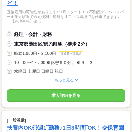
ど！
直接雇用の可能性があります♪９月スタート！＜不動産ディベロッパ
ー企業＞駅近で通勤便利！綺麗なオフィス環境でお仕事できます♪
【経理事務】請...
経理・会計・財務
東京都墨田区/錦糸町駅（徒歩 2分）
時給1,950円～2,100円
交通費一部支給
10：00〜17：00 ※休憩６０分。 ※９：３...
水曜日 土曜日 日曜日 祝日
もっと見る
求人詳細を見る
[一般派遣]
扶養内OK◎週1‾勤務♪1日3時間‾OK！＠保育園