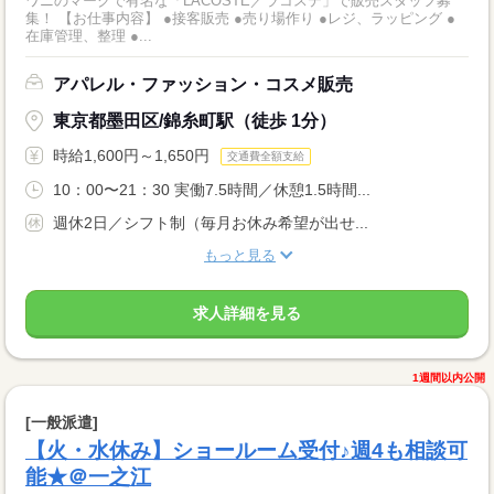
ワニのマークで有名な「LACOSTE／ラコステ」で販売スタッフ募
集！ 【お仕事内容】 ●接客販売 ●売り場作り ●レジ、ラッピング ●
在庫管理、整理 ●...
アパレル・ファッション・コスメ販売
東京都墨田区/錦糸町駅（徒歩 1分）
時給1,600円～1,650円
交通費全額支給
10：00〜21：30 実働7.5時間／休憩1.5時間...
週休2日／シフト制（毎月お休み希望が出せ...
もっと見る
求人詳細を見る
1週間以内公開
[一般派遣]
【火・水休み】ショールーム受付♪週4も相談可
能★＠一之江