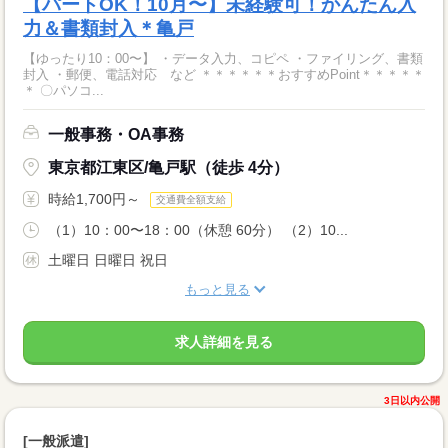
【パートOK！10月〜】未経験可！かんたん入
力＆書類封入＊亀戸
【ゆったり10：00〜】 ・データ入力、コピペ ・ファイリング、書類
封入 ・郵便、電話対応 など ＊＊＊＊＊＊おすすめPoint＊＊＊＊＊
＊ 〇パソコ...
一般事務・OA事務
東京都江東区/亀戸駅（徒歩 4分）
時給1,700円～
交通費全額支給
（1）10：00〜18：00（休憩 60分） （2）10...
土曜日 日曜日 祝日
もっと見る
求人詳細を見る
3日以内公開
[一般派遣]