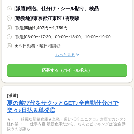
[派遣]梱包、仕分け・シール貼り、検品
[勤務地]/東京都江東区 / 有明駅
[派遣]
時給1,407円〜1,759円
[派遣]08:00〜17:30、09:00〜18:00、10:00〜19:00
★即日勤務・曜日相談◎
もっと見る
応募する（バイトル求人）
[派遣]
夏の遊び代をサクッとGET♪全自動仕分けで
楽々♪日払＆単発◎
★・ ・ 綺麗な新築倉庫★単発・週1〜OK ユニクロ』倉庫でカンタン
軽作業 ・ ・ 仕事内容 最新倉庫だから、なんとピッキングは”全自動
扱うのは誰も...