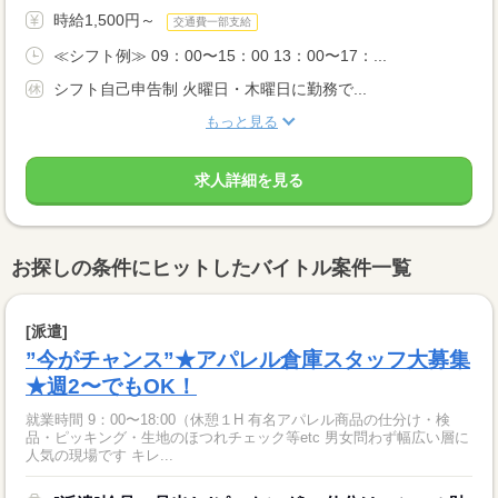
時給1,500円～
交通費一部支給
≪シフト例≫ 09：00〜15：00 13：00〜17：...
シフト自己申告制 火曜日・木曜日に勤務で...
もっと見る
求人詳細を見る
お探しの条件にヒットしたバイトル案件一覧
[派遣]
”今がチャンス”★アパレル倉庫スタッフ大募集
★週2〜でもOK！
就業時間 9：00〜18:00（休憩１H 有名アパレル商品の仕分け・検
品・ピッキング・生地のほつれチェック等etc 男女問わず幅広い層に
人気の現場です キレ...