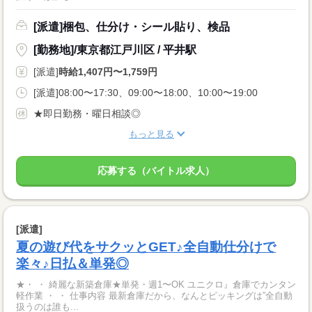
[派遣]梱包、仕分け・シール貼り、検品
[勤務地]/東京都江戸川区 / 平井駅
[派遣]
時給1,407円〜1,759円
[派遣]08:00〜17:30、09:00〜18:00、10:00〜19:00
★即日勤務・曜日相談◎
もっと見る
応募する（バイトル求人）
[派遣]
夏の遊び代をサクッとGET♪全自動仕分けで
楽々♪日払＆単発◎
★・ ・ 綺麗な新築倉庫★単発・週1〜OK ユニクロ』倉庫でカンタン
軽作業 ・ ・ 仕事内容 最新倉庫だから、なんとピッキングは”全自動
扱うのは誰も...