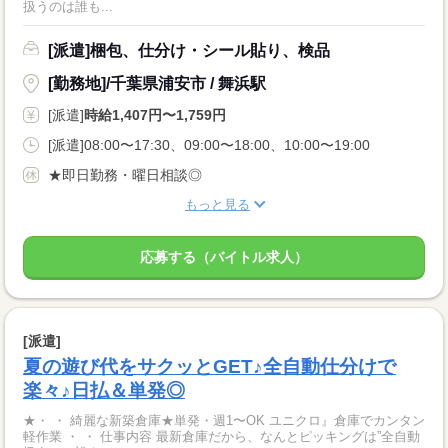
扱うのは誰も...
[派遣]梱包、仕分け・シール貼り、検品
[勤務地]/千葉県浦安市 / 舞浜駅
[派遣]
時給1,407円〜1,759円
[派遣]08:00〜17:30、09:00〜18:00、10:00〜19:00
★即日勤務・曜日相談◎
もっと見る
応募する（バイトル求人）
[派遣]
夏の遊び代をサクッとGET♪全自動仕分けで
楽々♪日払＆単発◎
★・ ・ 綺麗な新築倉庫★単発・週1〜OK ユニクロ』倉庫でカンタン
軽作業 ・ ・ 仕事内容 最新倉庫だから、なんとピッキングは”全自動