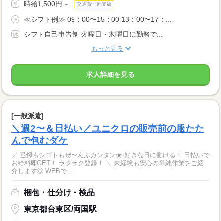
時給1,500円～
交通費一部支給
≪シフト例≫ 09：00〜15：00 13：00〜17：...
シフト自己申告制 火曜日・木曜日に勤務で...
もっと見る
求人詳細を見る
[一般派遣]
＼週2〜＆日払い／ユニクロの販売前の服たた
んで包むダケ
／ 登録もシゴトもぜ〜んぶカンタン★ 好きな日に働ける！ 日払いで
お給料即GET！ ラクラク登録！ ＼ 未経験も安心の単純作業をご紹
介します◎ WEBで...
梱包・仕分け・検品
東京都台東区/両国駅