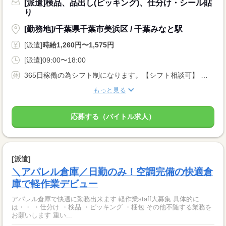
[派遣]検品、品出し(ピッキング)、仕分け・シール貼
り
[勤務地]/千葉県千葉市美浜区 / 千葉みなと駅
[派遣]
時給1,260円〜1,575円
[派遣]09:00〜18:00
365日稼働の為シフト制になります。【シフト相談可】 ★長期レギュラー週５日大歓迎！！ ＊週4〜5はレギュラー勤務/週1〜3はスポット勤務でご案内となります。
もっと見る
応募する（バイトル求人）
[派遣]
＼アパレル倉庫／日勤のみ！空調完備の快適倉
庫で軽作業デビュー
アパレル倉庫で快適に勤務出来ます 軽作業staff大募集 具体的に
は・・ ・仕分け ・検品 ・ピッキング ・梱包 その他不随する業務を
お願いします 重い...