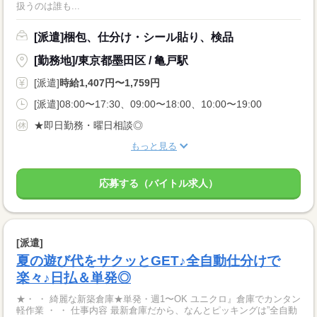
扱うのは誰も...
[派遣]梱包、仕分け・シール貼り、検品
[勤務地]/東京都墨田区 / 亀戸駅
[派遣]
時給1,407円〜1,759円
[派遣]08:00〜17:30、09:00〜18:00、10:00〜19:00
★即日勤務・曜日相談◎
もっと見る
応募する（バイトル求人）
[派遣]
夏の遊び代をサクッとGET♪全自動仕分けで
楽々♪日払＆単発◎
★・ ・ 綺麗な新築倉庫★単発・週1〜OK ユニクロ』倉庫でカンタン
軽作業 ・ ・ 仕事内容 最新倉庫だから、なんとピッキングは”全自動