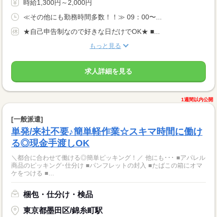
時給1,300円～2,000円
≪その他にも勤務時間多数！！≫ 09：00〜...
★自己申告制なので好きな日だけでOK★ ■...
もっと見る
求人詳細を見る
1週間以内公開
[一般派遣]
単発/来社不要♪簡単軽作業☆スキマ時間に働け
る◎現金手渡しOK
＼都合に合わせて働ける◎簡単ピッキング！／ 他にも･･･ ■アパレル
商品のピッキング･仕分け ■パンフレットの封入 ■たばこの箱にオマ
ケをつける ■...
梱包・仕分け・検品
東京都墨田区/錦糸町駅