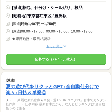
[派遣]梱包、仕分け・シール貼り、検品
[勤務地]/東京都江東区 / 豊洲駅
[派遣]
時給1,407円〜1,759円
[派遣]08:00〜17:30、09:00〜18:00、10:00〜19:00
★即日勤務・曜日相談◎
もっと見る
応募する（バイトル求人）
[派遣]
夏の遊び代をサクッとGET♪全自動仕分けで
楽々♪日払＆単発◎
★・ ・ 綺麗な新築倉庫★単発・週1〜OK ユニクロ』倉庫でカンタン
軽作業 ・ ・ 仕事内容 最新倉庫だから、なんとピッキングは”全自動
扱うのは誰も...