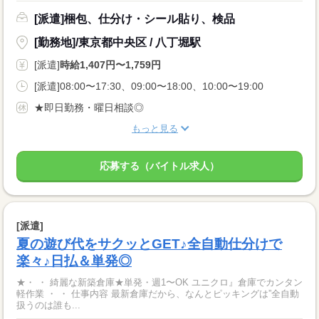
[派遣]梱包、仕分け・シール貼り、検品
[勤務地]/東京都中央区 / 八丁堀駅
[派遣]
時給1,407円〜1,759円
[派遣]08:00〜17:30、09:00〜18:00、10:00〜19:00
★即日勤務・曜日相談◎
もっと見る
応募する（バイトル求人）
[派遣]
夏の遊び代をサクッとGET♪全自動仕分けで
楽々♪日払＆単発◎
★・ ・ 綺麗な新築倉庫★単発・週1〜OK ユニクロ』倉庫でカンタン
軽作業 ・ ・ 仕事内容 最新倉庫だから、なんとピッキングは”全自動
扱うのは誰も...