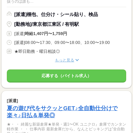
扱うのは誰も...
[派遣]梱包、仕分け・シール貼り、検品
[勤務地]/東京都江東区 / 有明駅
[派遣]
時給1,407円〜1,759円
[派遣]08:00〜17:30、09:00〜18:00、10:00〜19:00
★即日勤務・曜日相談◎
もっと見る
応募する（バイトル求人）
[派遣]
夏の遊び代をサクッとGET♪全自動仕分けで
楽々♪日払＆単発◎
★・ ・ 綺麗な新築倉庫★単発・週1〜OK ユニクロ』倉庫でカンタン
軽作業 ・ ・ 仕事内容 最新倉庫だから、なんとピッキングは”全自動