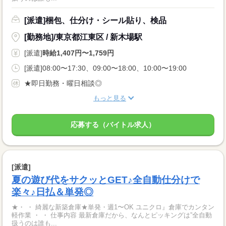
[派遣]梱包、仕分け・シール貼り、検品
[勤務地]/東京都江東区 / 新木場駅
[派遣]
時給1,407円〜1,759円
[派遣]08:00〜17:30、09:00〜18:00、10:00〜19:00
★即日勤務・曜日相談◎
もっと見る
応募する（バイトル求人）
[派遣]
夏の遊び代をサクッとGET♪全自動仕分けで
楽々♪日払＆単発◎
★・ ・ 綺麗な新築倉庫★単発・週1〜OK ユニクロ』倉庫でカンタン
軽作業 ・ ・ 仕事内容 最新倉庫だから、なんとピッキングは”全自動
扱うのは誰も...