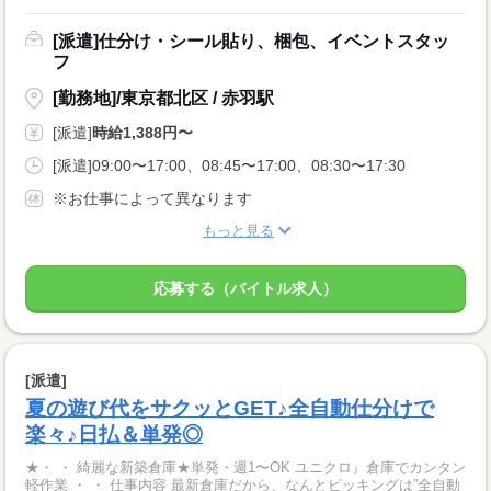
[派遣]仕分け・シール貼り、梱包、イベントスタッ
フ
[勤務地]/東京都北区 / 赤羽駅
[派遣]
時給1,388円〜
[派遣]09:00〜17:00、08:45〜17:00、08:30〜17:30
※お仕事によって異なります
もっと見る
応募する（バイトル求人）
[派遣]
夏の遊び代をサクッとGET♪全自動仕分けで
楽々♪日払＆単発◎
★・ ・ 綺麗な新築倉庫★単発・週1〜OK ユニクロ』倉庫でカンタン
軽作業 ・ ・ 仕事内容 最新倉庫だから、なんとピッキングは”全自動