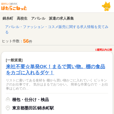
錦糸町 高校生 アパレル 派遣の求人募集
アパレル・ファッション・コスメ販売に関する求人情報を見てみ
る
56
ヒット件数：
件
1週間以内公開
[一般派遣]
来社不要☆単発OK！まるで買い物。棚の食品
をカゴに入れるダケ！
リストに書いてある食材を 棚から買い物かごに入れていく ピッキン
グのお仕事です。 気分はまるでおつかい。 簡単な作業なので ・お仕
事はじめての...
梱包・仕分け・検品
東京都墨田区/錦糸町駅