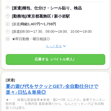
[派遣]梱包、仕分け・シール貼り、検品
[勤務地]/東京都葛飾区 / 新小岩駅
[派遣]
時給1,407円〜1,759円
[派遣]08:00〜17:30、09:00〜18:00、10:00〜19:00
★即日勤務・曜日相談◎
もっと見る
応募する（バイトル求人）
[派遣]
夏の遊び代をサクッとGET♪全自動仕分けで
楽々♪日払＆単発◎
★・ ・ 綺麗な新築倉庫★単発・週1〜OK ユニクロ』倉庫でカンタン
軽作業 ・ ・ 仕事内容 最新倉庫だから、なんとピッキングは”全自動
扱うのは誰も...