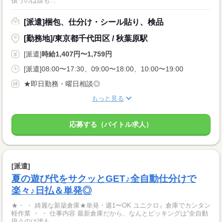
扱うのは誰も...
[派遣]梱包、仕分け・シール貼り、検品
[勤務地]/東京都千代田区 / 秋葉原駅
[派遣]
時給1,407円〜1,759円
[派遣]08:00〜17:30、09:00〜18:00、10:00〜19:00
★即日勤務・曜日相談◎
もっと見る
応募する（バイトル求人）
[派遣]
夏の遊び代をサクッとGET♪全自動仕分けで
楽々♪日払＆単発◎
★・ ・ 綺麗な新築倉庫★単発・週1〜OK ユニクロ』倉庫でカンタン
軽作業 ・ ・ 仕事内容 最新倉庫だから、なんとピッキングは”全自動
扱うのは誰も...