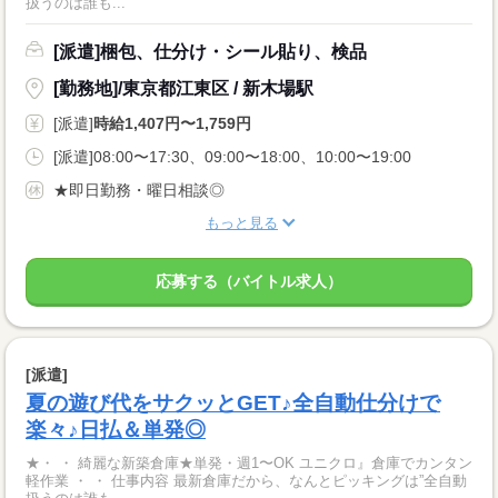
扱うのは誰も...
[派遣]梱包、仕分け・シール貼り、検品
[勤務地]/東京都江東区 / 新木場駅
[派遣]
時給1,407円〜1,759円
[派遣]08:00〜17:30、09:00〜18:00、10:00〜19:00
★即日勤務・曜日相談◎
もっと見る
応募する（バイトル求人）
[派遣]
夏の遊び代をサクッとGET♪全自動仕分けで
楽々♪日払＆単発◎
★・ ・ 綺麗な新築倉庫★単発・週1〜OK ユニクロ』倉庫でカンタン
軽作業 ・ ・ 仕事内容 最新倉庫だから、なんとピッキングは”全自動