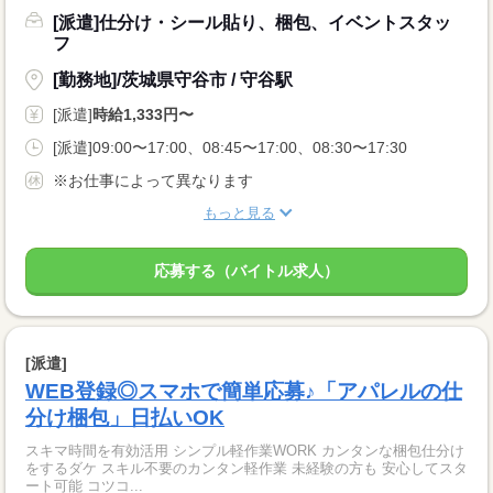
[派遣]仕分け・シール貼り、梱包、イベントスタッ
フ
[勤務地]/茨城県守谷市 / 守谷駅
[派遣]
時給1,333円〜
[派遣]09:00〜17:00、08:45〜17:00、08:30〜17:30
※お仕事によって異なります
もっと見る
応募する（バイトル求人）
[派遣]
WEB登録◎スマホで簡単応募♪「アパレルの仕
分け梱包」日払いOK
スキマ時間を有効活用 シンプル軽作業WORK カンタンな梱包仕分け
をするダケ スキル不要のカンタン軽作業 未経験の方も 安心してスタ
ート可能 コツコ...