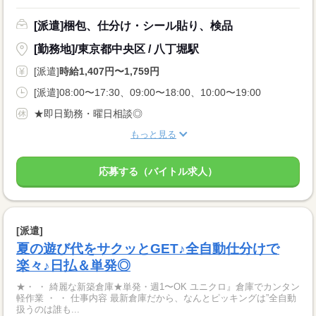
[派遣]梱包、仕分け・シール貼り、検品
[勤務地]/東京都中央区 / 八丁堀駅
[派遣]
時給1,407円〜1,759円
[派遣]08:00〜17:30、09:00〜18:00、10:00〜19:00
★即日勤務・曜日相談◎
もっと見る
応募する（バイトル求人）
[派遣]
夏の遊び代をサクッとGET♪全自動仕分けで
楽々♪日払＆単発◎
★・ ・ 綺麗な新築倉庫★単発・週1〜OK ユニクロ』倉庫でカンタン
軽作業 ・ ・ 仕事内容 最新倉庫だから、なんとピッキングは”全自動
扱うのは誰も...