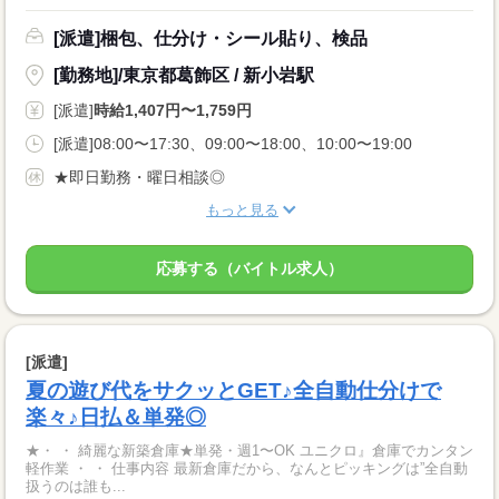
[派遣]梱包、仕分け・シール貼り、検品
[勤務地]/東京都葛飾区 / 新小岩駅
[派遣]
時給1,407円〜1,759円
[派遣]08:00〜17:30、09:00〜18:00、10:00〜19:00
★即日勤務・曜日相談◎
もっと見る
応募する（バイトル求人）
[派遣]
夏の遊び代をサクッとGET♪全自動仕分けで
楽々♪日払＆単発◎
★・ ・ 綺麗な新築倉庫★単発・週1〜OK ユニクロ』倉庫でカンタン
軽作業 ・ ・ 仕事内容 最新倉庫だから、なんとピッキングは”全自動
扱うのは誰も...