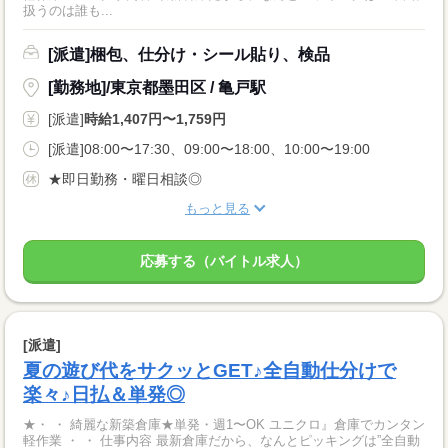
扱うのは誰も...
[派遣]梱包、仕分け・シール貼り、検品
[勤務地]/東京都墨田区 / 亀戸駅
[派遣]
時給1,407円〜1,759円
[派遣]08:00〜17:30、09:00〜18:00、10:00〜19:00
★即日勤務・曜日相談◎
もっと見る
応募する（バイトル求人）
[派遣]
夏の遊び代をサクッとGET♪全自動仕分けで
楽々♪日払＆単発◎
★・ ・ 綺麗な新築倉庫★単発・週1〜OK ユニクロ』倉庫でカンタン
軽作業 ・ ・ 仕事内容 最新倉庫だから、なんとピッキングは”全自動