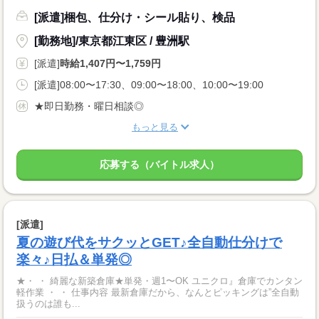
[派遣]梱包、仕分け・シール貼り、検品
[勤務地]/東京都江東区 / 豊洲駅
[派遣]
時給1,407円〜1,759円
[派遣]08:00〜17:30、09:00〜18:00、10:00〜19:00
★即日勤務・曜日相談◎
もっと見る
応募する（バイトル求人）
[派遣]
夏の遊び代をサクッとGET♪全自動仕分けで
楽々♪日払＆単発◎
★・ ・ 綺麗な新築倉庫★単発・週1〜OK ユニクロ』倉庫でカンタン
軽作業 ・ ・ 仕事内容 最新倉庫だから、なんとピッキングは”全自動
扱うのは誰も...