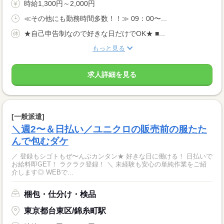
時給1,300円～2,000円
≪その他にも勤務時間多数！！≫ 09：00〜...
★自己申告制なので好きな日だけでOK★ ■...
もっと見る
求人詳細を見る
[一般派遣]
＼週2〜＆日払い／ユニクロの販売前の服たた
んで包むダケ
／ 登録もシゴトもぜ〜んぶカンタン★ 好きな日に働ける！ 日払いで
お給料即GET！ ラクラク登録！ ＼ 未経験も安心の単純作業をご紹
介します◎ WEBで...
梱包・仕分け・検品
東京都台東区/錦糸町駅