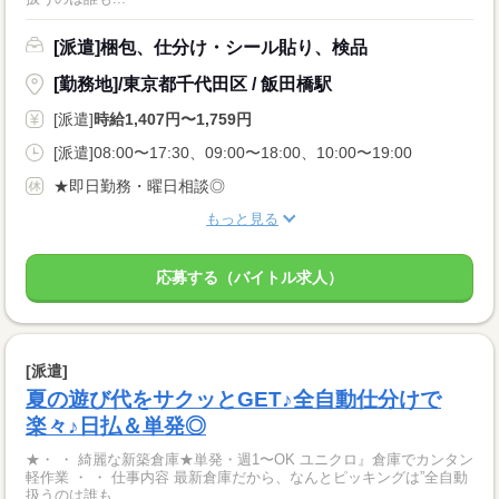
[派遣]梱包、仕分け・シール貼り、検品
[勤務地]/東京都千代田区 / 飯田橋駅
[派遣]
時給1,407円〜1,759円
[派遣]08:00〜17:30、09:00〜18:00、10:00〜19:00
★即日勤務・曜日相談◎
もっと見る
応募する（バイトル求人）
[派遣]
夏の遊び代をサクッとGET♪全自動仕分けで
楽々♪日払＆単発◎
★・ ・ 綺麗な新築倉庫★単発・週1〜OK ユニクロ』倉庫でカンタン
軽作業 ・ ・ 仕事内容 最新倉庫だから、なんとピッキングは”全自動
扱うのは誰も...