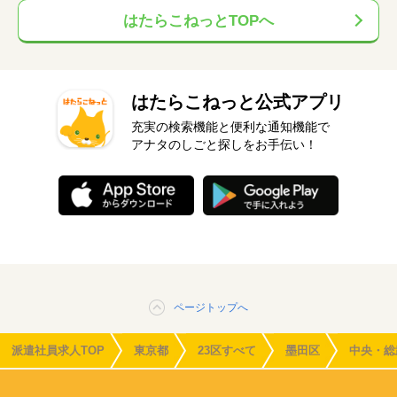
はたらこねっとTOPへ
はたらこねっと公式アプリ
充実の検索機能と便利な通知機能で
アナタのしごと探しをお手伝い！
ページトップへ
派遣社員求人TOP
東京都
23区すべて
墨田区
中央・総