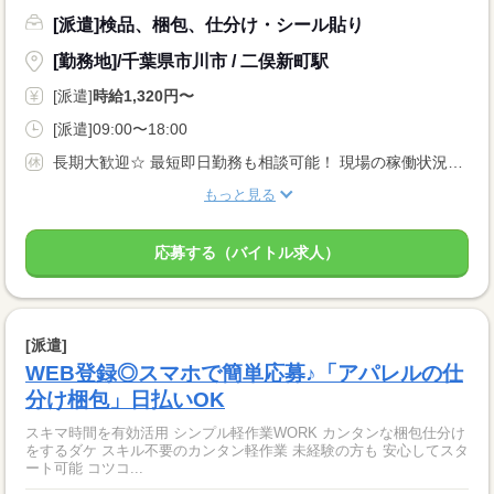
[派遣]検品、梱包、仕分け・シール貼り
[勤務地]/千葉県市川市 / 二俣新町駅
[派遣]
時給1,320円〜
[派遣]09:00〜18:00
長期大歓迎☆ 最短即日勤務も相談可能！ 現場の稼働状況により変動有り
もっと見る
応募する（バイトル求人）
[派遣]
WEB登録◎スマホで簡単応募♪「アパレルの仕
分け梱包」日払いOK
スキマ時間を有効活用 シンプル軽作業WORK カンタンな梱包仕分け
をするダケ スキル不要のカンタン軽作業 未経験の方も 安心してスタ
ート可能 コツコ...